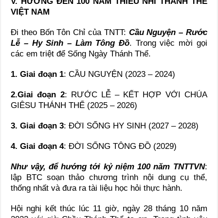
V. HƯỚNG ĐẾN 100 NĂM THIẾU NHI THÁNH THỂ
VIỆT NAM
Đi theo Bốn Tôn Chỉ của TNTT:
Cầu Nguyện – Rước
Lễ – Hy Sinh – Làm Tông Đồ
. Trong việc mời gọi
các em triệt để Sống Ngày Thánh Thể.
1. Giai đoạn 1
: CẦU NGUYỆN (2023 – 2024)
2.Giai đoạn 2
: RƯỚC LỄ – KẾT HỢP VỚI CHÚA
GIÊSU THÁNH THỂ (2025 – 2026)
3. Giai đoạn 3
: ĐỜI SỐNG HY SINH (2027 – 2028)
4. Giai đoạn 4
: ĐỜI SỐNG TÔNG ĐỒ (2029)
Như vậy, để hướng tới kỷ niệm 100 năm TNTTVN
:
lập BTC soạn thảo chương trình nội dung cụ thể,
thống nhất và đưa ra tài liệu học hỏi thực hành.
Hội nghị kết thúc lúc 11 giờ, ngày 28 tháng 10 năm