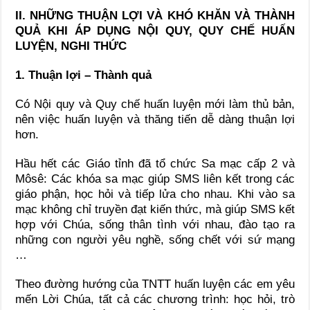
II. NHỮNG THUẬN LỢI VÀ KHÓ KHĂN VÀ THÀNH
QUẢ KHI ÁP DỤNG NỘI QUY, QUY CHẾ HUẤN
LUYỆN, NGHI THỨC
1. Thuận lợi – Thành quả
Có Nội quy và Quy chế huấn luyện mới làm thủ bản,
nên việc huấn luyện và thăng tiến dễ dàng thuận lợi
hơn.
Hầu hết các Giáo tỉnh đã tổ chức Sa mạc cấp 2 và
Môsê: Các khóa sa mạc giúp SMS liên kết trong các
giáo phận, học hỏi và tiếp lửa cho nhau. Khi vào sa
mạc không chỉ truyền đạt kiến thức, mà giúp SMS kết
hợp với Chúa, sống thân tình với nhau, đào tạo ra
những con người yêu nghề, sống chết với sứ mạng
…
Theo đường hướng của TNTT huấn luyện các em yêu
mến Lời Chúa, tất cả các chương trình: học hỏi, trò