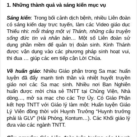
1. Những thành quả và sáng kiến mục vụ
Sáng kiến
: Trong bối cảnh dịch bệnh, nhiều Liên đoàn
có sáng kiến dạy trực tuyến, làm các Video giáo dục
Thiếu nhi:
mỗi tháng một vị Thánh, những câu truyện
sống đức tin và nhân bản
… Một số Liên đoàn sử
dụng phần mềm để quản trị đoàn sinh. Kinh Thánh
được vận dụng vào các phương pháp sinh hoạt vui,
thi đua … giúp các em tiếp cận Lời Chúa.
Về huấn giáo
: Nhiều Giáo phận trong Sa mạc huấn
luyện đã đẩy mạnh tinh thần và nhiệt huyết truyền
giáo nơi các Sa mạc sinh. Nhiều nơi Ban Nghiên
huấn được mời chia sẻ TNTT tại Chủng Viện, Nhà
dòng…, mở sa mạc cho các Trợ Úy. Có Giáo Phận
kết hợp TNTT với Giáo lý làm một: Huấn luyện Giáo
Lý Viên đồng thời với Huynh Trưởng “Huynh trưởng
phải là GLV” (Hải Phòng, Kontum…). Các Khối giáo lý
đưa vào các ngành TNTT.