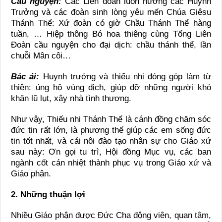
Cầu nguyện:
Các Liên đoàn luôn hướng các Huynh
Trưởng và các đoàn sinh lòng yêu mến Chúa Giêsu
Thánh Thể: Xứ đoàn có giờ Chầu Thánh Thể hàng
tuần, … Hiệp thông Bó hoa thiêng cùng Tổng Liên
Đoàn cầu nguyện cho đại dịch: chầu thánh thể, lần
chuỗi Mân côi…
Bác ái:
Huynh trưởng và thiếu nhi đóng góp làm từ
thiện: ủng hộ vùng dịch, giúp đỡ những người khó
khăn lũ lụt, xây nhà tình thương.
Như vậy, Thiếu nhi Thánh Thể là cánh đồng chăm sóc
đức tin rất lớn, là phương thế giúp các em sống đức
tin tốt nhất, và cái nôi đào tạo nhân sự cho Giáo xứ
sau này: Ơn gọi tu trì, Hội đồng Mục vụ, các ban
ngành cốt cán nhiệt thành phục vụ trong Giáo xứ và
Giáo phận.
2. Những thuận lợi
Nhiều Giáo phận được Đức Cha động viên, quan tâm,