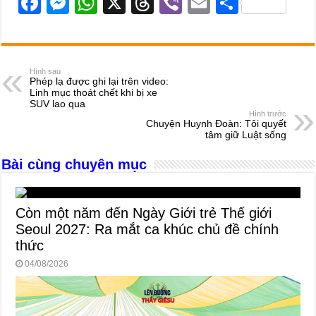
F
M
W
X
T
Vi
E
S
a
e
h
hr
b
m
h
c
ss
at
e
er
ail
ar
e
e
s
a
e
Hình sau
Phép lạ được ghi lại trên video:
b
n
A
d
Linh mục thoát chết khi bị xe
SUV lao qua
o
g
p
s
Hình trước
Chuyện Huynh Đoàn: Tôi quyết
o
er
p
tâm giữ Luật sống
k
Bài cùng chuyên mục
Còn một năm đến Ngày Giới trẻ Thế giới
Seoul 2027: Ra mắt ca khúc chủ đề chính
thức
04/08/2026