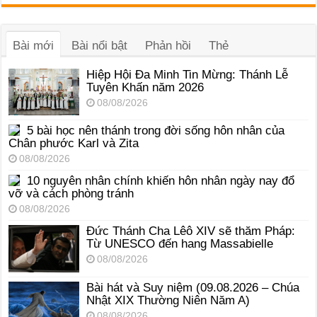
âm
thanh
Bài mới
Bài nổi bật
Phản hồi
Thẻ
Hiệp Hội Đa Minh Tin Mừng: Thánh Lễ
Tuyên Khấn năm 2026
08/08/2026
5 bài học nên thánh trong đời sống hôn nhân của
Chân phước Karl và Zita
08/08/2026
10 nguyên nhân chính khiến hôn nhân ngày nay đổ
vỡ và cách phòng tránh
08/08/2026
Đức Thánh Cha Lêô XIV sẽ thăm Pháp:
Từ UNESCO đến hang Massabielle
08/08/2026
Bài hát và Suy niệm (09.08.2026 – Chúa
Nhật XIX Thường Niên Năm A)
08/08/2026