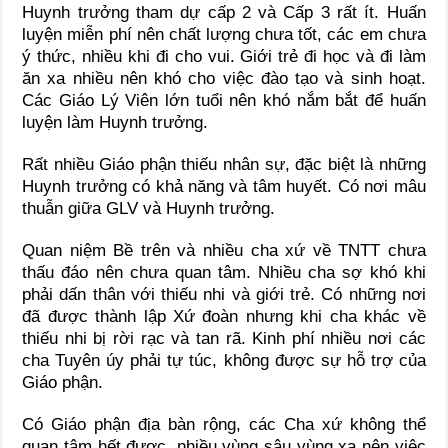
Huynh trưởng tham dự cấp 2 và Cấp 3 rất ít. Huấn
luyện miễn phí nên chất lượng chưa tốt, các em chưa
ý thức, nhiều khi đi cho vui. Giới trẻ đi học và đi làm
ăn xa nhiều nên khó cho việc đào tạo và sinh hoạt.
Các Giáo Lý Viên lớn tuổi nên khó nắm bắt để huấn
luyện làm Huynh trưởng.
Rất nhiều Giáo phận thiếu nhân sự, đặc biệt là những
Huynh trưởng có khả năng và tâm huyết. Có nơi mâu
thuẫn giữa GLV và Huynh trưởng.
Quan niệm Bề trên và nhiều cha xứ về TNTT chưa
thấu đáo nên chưa quan tâm. Nhiều cha sợ khó khi
phải dấn thân với thiếu nhi và giới trẻ. Có những nơi
đã được thành lập Xứ đoàn nhưng khi cha khác về
thiếu nhi bị rời rạc và tan rã. Kinh phí nhiều nơi các
cha Tuyên úy phải tự túc, không được sự hỗ trợ của
Giáo phận.
Có Giáo phận địa bàn rộng, các Cha xứ không thể
quan tâm hết được, nhiều vùng sâu vùng xa nên việc