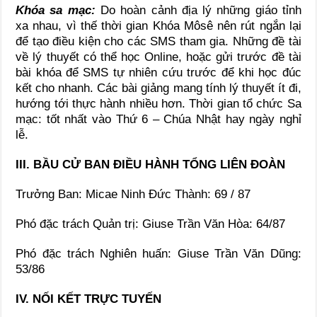
Khóa sa mạc:
Do hoàn cảnh địa lý những giáo tỉnh
xa nhau, vì thế thời gian Khóa Môsê nên rút ngắn lại
để tạo điều kiện cho các SMS tham gia. Những đề tài
về lý thuyết có thể học Online, hoặc gửi trước đề tài
bài khóa để SMS tự nhiên cứu trước để khi học đúc
kết cho nhanh. Các bài giảng mang tính lý thuyết ít đi,
hướng tới thực hành nhiều hơn. Thời gian tổ chức Sa
mạc: tốt nhất vào Thứ 6 – Chúa Nhật hay ngày nghỉ
lễ.
III. BẦU CỬ BAN ĐIỀU HÀNH TỔNG LIÊN ĐOÀN
Trưởng Ban: Micae Ninh Đức Thành: 69 / 87
Phó đặc trách Quản trị: Giuse Trần Văn Hòa: 64/87
Phó đặc trách Nghiên huấn: Giuse Trần Văn Dũng:
53/86
IV. NỐI KẾT TRỰC TUYẾN