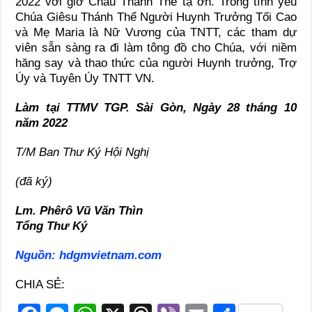
2022 với giờ Chầu Thánh Thể tạ ơn. Trong tình yêu
Chúa Giêsu Thánh Thể Người Huynh Trưởng Tối Cao
và Mẹ Maria là Nữ Vương của TNTT, các tham dự
viên sẵn sàng ra đi làm tông đồ cho Chúa, với niềm
hăng say và thao thức của người Huynh trưởng, Trợ
Úy và Tuyên Úy TNTT VN.
Làm tại TTMV TGP. Sài Gòn, Ngày 28 tháng 10
năm 2022
T/M Ban Thư Ký Hội Nghị
(đã ký)
Lm. Phêrô Vũ Văn Thìn
Tổng Thư Ký
Nguồn: hdgmvietnam.com
CHIA SẺ: