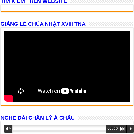
TÌM KIẾM TRÊN WEBSITE
GIẢNG LỄ CHÚA NHẬT XVIII TNA
NGHE ĐÀI CHÂN LÝ Á CHÂU
Trình
Vm
00:00
R
P
phát