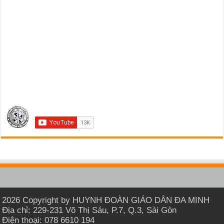
2026 Copyright by HUYNH ĐOÀN GIÁO DÂN ĐA MINH
Địa chỉ: 229-231 Võ Thị Sáu, P.7, Q.3, Sài Gòn
Điện thoại: 078 6610 194