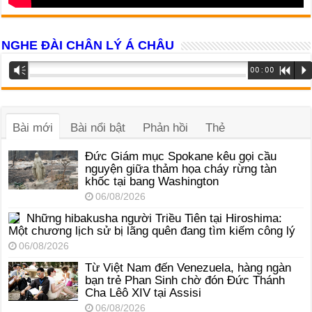
NGHE ĐÀI CHÂN LÝ Á CHÂU
Trình
Vm
00:00
R
P
phát
âm
thanh
Bài mới
Bài nổi bật
Phản hồi
Thẻ
Đức Giám mục Spokane kêu gọi cầu
nguyện giữa thảm họa cháy rừng tàn
khốc tại bang Washington
06/08/2026
Những hibakusha người Triều Tiên tại Hiroshima:
Một chương lịch sử bị lãng quên đang tìm kiếm công lý
06/08/2026
Từ Việt Nam đến Venezuela, hàng ngàn
bạn trẻ Phan Sinh chờ đón Đức Thánh
Cha Lêô XIV tại Assisi
06/08/2026