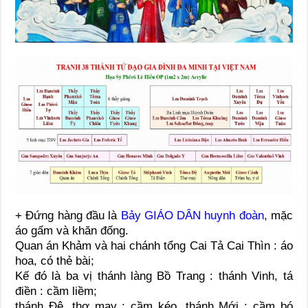
+ Đứng hàng đầu là
Bảy GIÁO DÂN huynh đoàn
, mặc
áo gấm và khăn đống.
Quan án Khảm và hai chánh tổng Cai Tả Cai Thìn : áo
hoa, có thẻ bài;
Kế đó là ba vị thánh làng Bồ Trang : thánh Vinh, tá
điền : cầm liềm;
thánh Đệ, thợ may : cầm kéo, thánh Mới : cầm bó