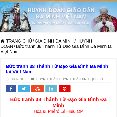
TRANG CHỦ
/
GIA ĐÌNH ĐA MINH
/
HUYNH
ĐOÀN
/
Bức tranh 38 Thánh Tử Đạo Gia Đình Đa Minh tại
Việt Nam
Bức tranh 38 Thánh Tử Đạo Gia Đình Đa Minh
tại Việt Nam
20/07/2019
HUYNH ĐOÀN
,
HUYNH ĐOÀN TỈNH
,
LỊCH SỬ
Bức tranh 38 Thánh Tử Đạo Gia Đình Đa
Minh
Họa sĩ Phêrô Lê Hiếu OP