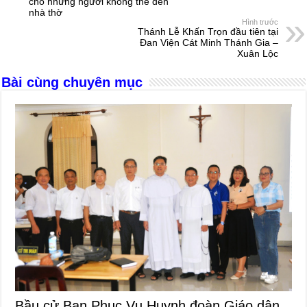
cho những người không thể đến
o
g
p
s
nhà thờ
Hình trước
o
er
p
Thánh Lễ Khấn Trọn đầu tiên tại
Đan Viện Cát Minh Thánh Gia –
k
Xuân Lộc
Bài cùng chuyên mục
Bầu cử Ban Phục Vụ Huynh đoàn Giáo dân