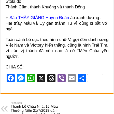
Stola đỏ :
Thánh Cẩm, thánh Khuông và thánh Đông
+
Sáu THÀY GIẢNG Huynh Đoàn
áo xanh dương :
Hai thầy Mậu và Úy gần thánh Tự vì cùng bị bắt với
ngài.
Toàn cảnh bố cục theo hình chữ V, gợi đến danh xưng
Việt Nam và Victory hiển thắng, cũng là hình Trái Tim,
vì các vị thánh đã nêu cao lá cờ “Mến Chúa yêu
người”.
CHIA SẺ:
F
M
W
X
T
Vi
E
S
a
e
h
hr
b
m
h
c
ss
at
e
er
ail
ar
e
e
s
a
e
Hình sau
Thánh Lễ Chúa Nhật 16 Mùa
b
n
A
d
Thường Niên 21/7/2019 dành