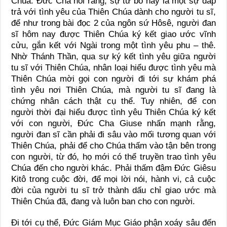
Chúa. Đức Cha nói rằng, sự từ bỏ này là một sự đáp
trả với tình yêu của Thiên Chúa dành cho người tu sĩ,
để như trong bài đọc 2 của ngôn sứ Hôsê, người đan
sĩ hôm nay được Thiên Chúa ký kết giao ước vĩnh
cửu, gắn kết với Ngài trong một tình yêu phu – thê.
Nhờ Thánh Thần, qua sự ký kết tình yêu giữa người
tu sĩ với Thiên Chúa, nhân loại hiểu được tình yêu mà
Thiên Chúa mời gọi con người đi tới sự khám phá
tình yêu nơi Thiên Chúa, mà người tu sĩ đang là
chứng nhân cách thật cụ thể. Tuy nhiên, để con
người thời đại hiểu được tình yêu Thiên Chúa ký kết
với con người, Đức Cha Giuse nhấn mạnh rằng,
người đan sĩ cần phải đi sâu vào mối tương quan với
Thiên Chúa, phải để cho Chúa thấm vào tận bên trong
con người, từ đó, họ mới có thể truyền trao tình yêu
Chúa đến cho người khác. Phải thấm đậm Đức Giêsu
Kitô trong cuộc đời, để mọi lời nói, hành vi, cả cuộc
đời của người tu sĩ trở thành dấu chỉ giao ước mà
Thiên Chúa đã, đang và luôn ban cho con người.
Đi tới cụ thể, Đức Giám Mục Giáo phận xoáy sâu đến