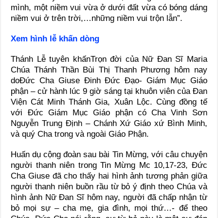
mình, một niềm vui vừa ở dưới đất vừa có bóng dáng
niềm vui ở trên trời,…những niềm vui trộn lẫn”.
Xem hình lễ khấn dòng
Thánh Lễ tuyên khấnTrọn đời của Nữ Đan Sĩ Maria
Chúa Thánh Thần Bùi Thị Thanh Phương hôm nay
doĐức Cha Giuse Đinh Đức Đạo- Giám Mục Giáo
phận – cử hành lúc 9 giờ sáng tại khuôn viên của Đan
Viện Cát Minh Thánh Gia, Xuân Lộc. Cùng đồng tế
với Đức Giám Mục Giáo phận có Cha Vinh Sơn
Nguyễn Trung Định – Chánh Xứ Giáo xứ Bình Minh,
và quý Cha trong và ngoài Giáo Phận.
Huấn dụ cộng đoàn sau bài Tin Mừng, với câu chuyện
người thanh niên trong Tin Mừng Mc 10,17-23, Đức
Cha Giuse đã cho thấy hai hình ảnh tương phản giữa
người thanh niên buồn rầu từ bỏ ý định theo Chúa và
hình ảnh Nữ Đan Sĩ hôm nay, người đã chấp nhận từ
bỏ mọi sự – cha mẹ, gia đình, mọi thứ…- để theo