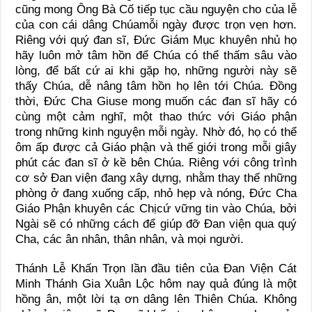
cũng mong Ông Bà Cố tiếp tục cầu nguyện cho của lễ
của con cái dâng Chúamỗi ngày được trọn vẹn hơn.
Riêng với quý đan sĩ, Đức Giám Mục khuyên nhủ họ
hãy luôn mở tâm hồn để Chúa có thể thấm sâu vào
lòng, để bất cứ ai khi gặp họ, những người này sẽ
thấy Chúa, dễ nâng tâm hồn họ lên tới Chúa. Đồng
thời, Đức Cha Giuse mong muốn các đan sĩ hãy có
cùng một cảm nghĩ, một thao thức với Giáo phận
trong những kinh nguyện mỗi ngày. Nhờ đó, họ có thể
ôm ấp được cả Giáo phận và thế giới trong mỗi giây
phút các đan sĩ ở kề bên Chúa. Riêng với công trình
cơ sở Đan viện đang xây dựng, nhằm thay thế những
phòng ở đang xuống cấp, nhỏ hẹp và nóng, Đức Cha
Giáo Phận khuyên các Chịcứ vững tin vào Chúa, bởi
Ngài sẽ có những cách để giúp đỡ Đan viện qua quý
Cha, các ân nhân, thân nhân, và mọi người.
Thánh Lễ Khấn Trọn lần đầu tiên của Đan Viện Cát
Minh Thánh Gia Xuân Lộc hôm nay quả đúng là một
hồng ân, một lời tạ ơn dâng lên Thiên Chúa. Không