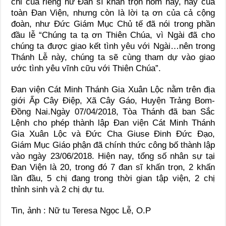
chỉ của riêng nữ Đan sĩ khấn trọn hôm nay, hay của
toàn Đan Viện, nhưng còn là lời tạ ơn của cả cộng
đoàn, như Đức Giám Mục Chủ tế đã nói trong phần
đầu lễ “Chúng ta tạ ơn Thiên Chúa, vì Ngài đã cho
chúng ta được giao kết tình yêu với Ngài…nên trong
Thánh Lễ này, chúng ta sẽ cùng tham dự vào giao
ước tình yêu vĩnh cữu với Thiên Chúa”.
Đan viện Cát Minh Thánh Gia Xuân Lộc nằm trên địa
giới Ấp Cây Điệp, Xã Cây Gáo, Huyện Trảng Bom-
Đồng Nai.Ngày 07/04/2018, Tòa Thánh đã ban Sắc
Lệnh cho phép thành lập Đan viện Cát Minh Thánh
Gia Xuân Lộc và Đức Cha Giuse Đinh Đức Đạo,
Giám Mục Giáo phận đã chính thức công bố thành lập
vào ngày 23/06/2018. Hiện nay, tổng số nhân sự tại
Đan Viện là 20, trong đó 7 đan sĩ khấn trọn, 2 khấn
lần đầu, 5 chị đang trong thời gian tập viện, 2 chị
thỉnh sinh và 2 chị dự tu.
Tin, ảnh : Nữ tu Teresa Ngọc Lễ, O.P