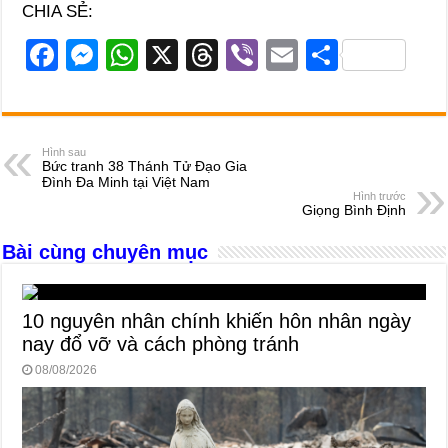
CHIA SẺ:
F
M
W
X
T
Vi
E
S
a
e
h
hr
b
m
h
c
ss
at
e
er
ail
ar
e
e
s
a
e
Hình sau
Bức tranh 38 Thánh Tử Đạo Gia
b
n
A
d
Đình Đa Minh tại Việt Nam
Hình trước
o
g
p
s
Giọng Bình Định
o
er
p
Bài cùng chuyên mục
k
10 nguyên nhân chính khiến hôn nhân ngày
nay đổ vỡ và cách phòng tránh
08/08/2026