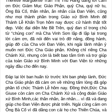
Thérèse Marguerite Trần Thị Thu Hằng dâng lời cám
ơn Đức Giám Mục Giáo Phận, quý Cha, quý nữ tu,
Ông Bà Cố, thân nhân, ân nhân của Đan Viện, cũng
như mọi thành phần trong Giáo xứ Bình Minh để
Thánh Lễ Khấn Trọn hôm nay được cử hành thật tốt
đẹp. Việc đại diện Mẹ Bề Trên, quý đan sĩ trong chủ
từ “chúng con” mà Cha Vinh Sơn lập đi lập lại trong
lời cám ơn, đã nói đến vai trò đỡ nâng, đồng hành,
giúp đỡ của Cha với Đan Viện, khi ngài lãnh nhận ý
muốn nơi Đức Cha Giáo phận. Không chỉ riêng Cha
Chánh Xứ, nhưng còn là biết bao tâm tình và trợ giúp
của toàn Giáo xứ Bình Minh với Đan Viện từ những
ngày đầu cho đến nay.
Đáp lại lời ban huấn từ trước khi ban phép lành, Đức
Cha Giáo phận đã cám ơn về những tấm lòng đã góp
phần tổ chức Thánh Lễ hôm nay. Đồng thời,Đức Cha
Giuse còn cám ơn Cha Chánh Xứ và cộng đoàn Giáo
xứ Bình Minh,các thân nhân, ân nhân… vì đã và đang
giúp cho Đan Viện được phát triển. Ngài cũng cám ơn
Ông Bà Cố vì đã dâng con cái họ cho Thiên Chúa, và