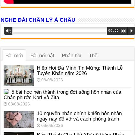
NGHE ĐÀI CHÂN LÝ Á CHÂU
Trình
Vm
00:00
R
P
phát
âm
thanh
Bài mới
Bài nổi bật
Phản hồi
Thẻ
Hiệp Hội Đa Minh Tin Mừng: Thánh Lễ
Tuyên Khấn năm 2026
08/08/2026
5 bài học nên thánh trong đời sống hôn nhân của
Chân phước Karl và Zita
08/08/2026
10 nguyên nhân chính khiến hôn nhân
ngày nay đổ vỡ và cách phòng tránh
08/08/2026
Đức Thánh Cha Lêô XIV sẽ thăm Pháp: