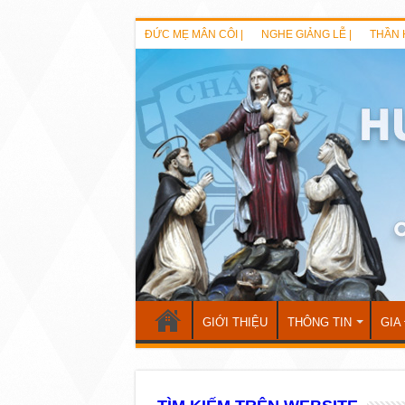
ĐỨC MẸ MÂN CÔI |
NGHE GIẢNG LỄ |
THẦN 
GIỚI THIỆU
THÔNG TIN
GIA