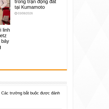
trong trận động đất
tại Kumamoto
03/08/2026
 linh
etz
 bảy
g
Các trường bắt buộc được đánh