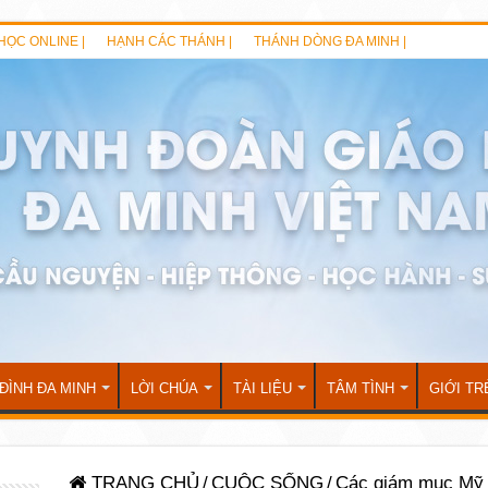
HỌC ONLINE |
HẠNH CÁC THÁNH |
THÁNH DÒNG ĐA MINH |
 ĐÌNH ĐA MINH
LỜI CHÚA
TÀI LIỆU
TÂM TÌNH
GIỚI TR
TRANG CHỦ
/
CUỘC SỐNG
/
Các giám mục Mỹ p