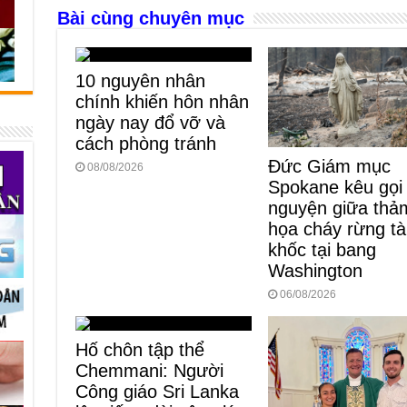
o
g
p
s
Bài cùng chuyên mục
o
er
p
k
10 nguyên nhân
chính khiến hôn nhân
ngày nay đổ vỡ và
cách phòng tránh
Đức Giám mục
08/08/2026
Spokane kêu gọi
nguyện giữa thả
họa cháy rừng t
khốc tại bang
Washington
06/08/2026
Hố chôn tập thể
Chemmani: Người
Công giáo Sri Lanka