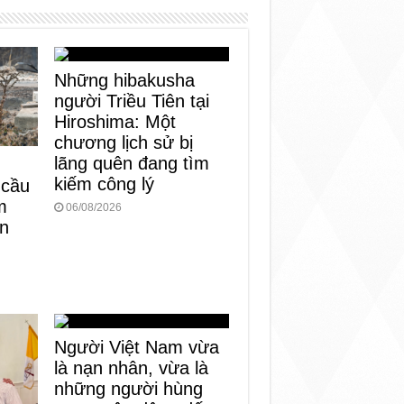
Những hibakusha
người Triều Tiên tại
Hiroshima: Một
chương lịch sử bị
lãng quên đang tìm
kiếm công lý
 cầu
m
06/08/2026
àn
Người Việt Nam vừa
là nạn nhân, vừa là
những người hùng