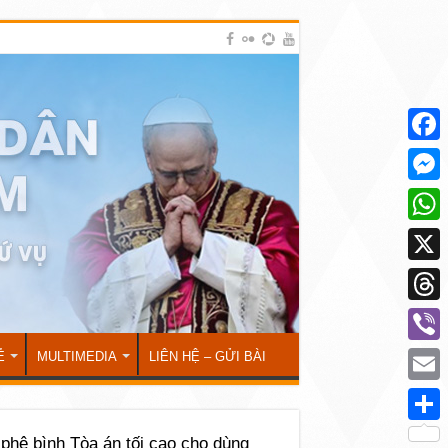
Face
Mess
What
X
Thre
Viber
Ẻ
MULTIMEDIA
LIÊN HỆ – GỬI BÀI
Emai
Shar
hê bình Tòa án tối cao cho dùng