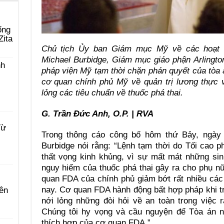
ống
Zita
Chủ tịch Ủy ban Giám mục Mỹ về các hoạt 
Michael Burbidge, Giám mục giáo phận Arlington
nh
pháp viện Mỹ tạm thời chặn phán quyết của tòa
cơ quan chính phủ Mỹ về quản trị lương thực v
lỏng các tiêu chuẩn về thuốc phá thai.
G. Trần Đức Anh, O.P. | RVA
Từ
Trong thông cáo công bố hôm thứ Bảy, ngày
Burbidge nói rằng: “Lệnh tạm thời do Tối cao 
thất vọng kinh khủng, vì sự mất mát những sin
nguy hiểm của thuốc phá thai gây ra cho phụ nữ
quan FDA của chính phủ giảm bớt rất nhiều các 
nay. Cơ quan FDA hành động bất hợp pháp khi tr
ên
nới lỏng những đòi hỏi về an toàn trong việc 
Chúng tôi hy vọng và cầu nguyện để Tòa án 
thích hợp của cơ quan FDA.”