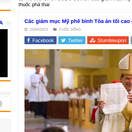
thuốc phá thai
Các giám mục Mỹ phê bình Tòa án tối cao 
A
25/04/2023
CUỘC SỐNG
Facebook
Twitter
Stumbleupon
d