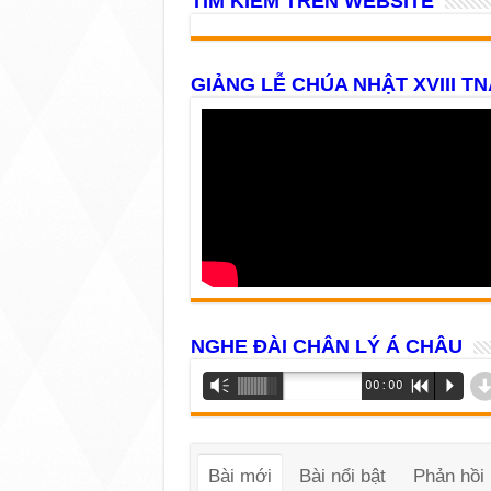
TÌM KIẾM TRÊN WEBSITE
GIẢNG LỄ CHÚA NHẬT XVIII TN
NGHE ĐÀI CHÂN LÝ Á CHÂU
Trình
Vm
00:00
R
P
phát
âm
thanh
Bài mới
Bài nổi bật
Phản hồi