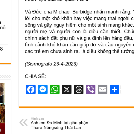
Và Đức cha Michael Burbidge nhấn mạnh rằng: “
lời cho một khó khăn hay việc mang thai ngoài c
n
sống và gây nguy hiểm cho một sinh mạng khác.
-nô
người mẹ và người con là điều cần thiết. Chú
chính sách đặt phụ nữ và gia đình lên hàng đầu
tình cảnh khó khăn cần giúp đỡ và cầu nguyện 
 8
các trẻ em chưa sinh ra, là điều không thể tưởn
(Sismografo 23-4-2023)
CHIA SẺ:
F
M
W
X
T
Vi
E
S
a
e
h
hr
b
m
h
c
ss
at
e
er
ail
ar
e
e
s
a
e
Hình sau
Anh em Đa Minh tại giáo phận
b
n
A
d
Thare-Nỏngsẻng Thái Lan