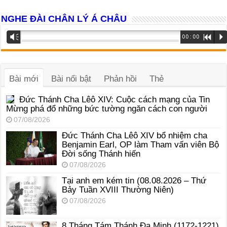
NGHE ĐÀI CHÂN LÝ Á CHÂU
Trình
Vm
00:00
R
P
phát
âm
thanh
Bài mới
Bài nổi bật
Phản hồi
Thẻ
Đức Thánh Cha Lêô XIV: Cuộc cách mạng của Tin
Mừng phá đổ những bức tường ngăn cách con người
07/08/2026
Đức Thánh Cha Lêô XIV bổ nhiệm cha
Benjamin Earl, OP làm Tham vấn viên Bộ
Đời sống Thánh hiến
07/08/2026
Tại anh em kém tin (08.08.2026 – Thứ
Bảy Tuần XVIII Thường Niên)
07/08/2026
8 Tháng Tám Thánh Ða Minh (1172-1221)