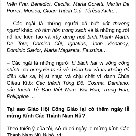
Viện Phụ, Benedict, Cecilia, Maria Goretti, Martin De
Porret, Monica, Gioan Thánh Giá, Têrêsa Avila…
– Các ngài là những người đã biết
xót thương
người
khác,
có tâm hồn trong sạch
và là những người
nỗ lực kiến tạo và
xây dựng hoà bình
:
Thánh Martin
De Tour, Damien Cùi, Ignatius, John Vienanay,
Dominic Savior, Maria Magareta, Faustina…
– Các ngài là những người
bị bách hại vì sống công
chính
, đã
bị người ta sỉ vả, bách hại và vu khống đủ
điều xấu xa
, bị sỉ nhục và chịu chết vì danh Chúa
Giêsu Kitô:
Các thánh Tông Đồ, Cosma, Damiano,
các thánh Tử Đạo Việt Nam, Đại Hàn, Trung Hoa,
Philippine …
Tại sao Giáo Hội Công Giáo lại có thêm ngày lễ
mừng Kính Các Thánh Nam Nữ?
Theo thiển ý của tôi, sở dĩ có ngày lễ mừng kính Các
Thánh Nam Nữ là bởi vì: