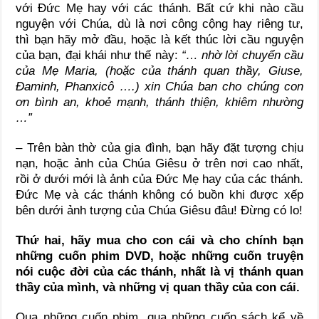
với Đức Mẹ hay với các thánh. Bất cứ khi nào cầu
nguyện với Chúa, dù là nơi công cộng hay riêng tư,
thì bạn hãy mở đầu, hoặc là kết thúc lời cầu nguyện
của bạn, đại khái như thế này:
“… nhờ lời chuyển cầu
của Mẹ Maria, (hoặc của thánh quan thầy, Giuse,
Đaminh, Phanxicô ….) xin Chúa ban cho chúng con
ơn bình an, khoẻ mạnh, thánh thiện, khiêm nhường
…”
– Trên bàn thờ của gia đình, bạn hãy đặt tượng chịu
nạn, hoặc ảnh của Chúa Giêsu ở trên nơi cao nhất,
rồi ở dưới mới là ảnh của Đức Mẹ hay của các thánh.
Đức Mẹ và các thánh không có buồn khi được xếp
bên dưới ảnh tượng của Chúa Giêsu đâu! Đừng có lo!
Thứ hai, hãy mua cho con cái và cho chính bạn
những cuốn phim DVD, hoặc những cuốn truyện
nói cuộc đời của các thánh, nhất là vị thánh quan
thầy của mình, và những vị quan thầy của con cái.
Qua những cuốn phim, qua những cuốn sách kể về