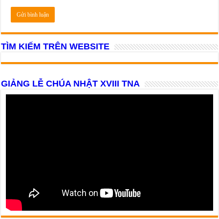
TÌM KIẾM TRÊN WEBSITE
GIẢNG LỄ CHÚA NHẬT XVIII TNA