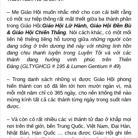
– Mẹ Giáo Hội muốn nhắc nhở cho con cái biết rằng
có một sự hiệp thông rất mật thiết giữa ba thành phần
trong Giáo Hội:
Giáo
Hội Lữ Hành, Giáo Hội Đền Bù
& Giáo Hội Chiến Thắng
. Nói cách khác, có một mối
liên hệ thiêng liêng hỗ tương giữa
những người còn
đang sống ở trên dương thế này với những linh hồn
đang chịu thanh luyện trong Luyện Tội và với các
thánh đang hưởng vinh phúc trên Thiên
Đàng
(
GLTYGHCG # 195 & Lumen Gentium # 49
)
– Trong danh sách những vị được Giáo Hội phong
hiển thánh con số đã lên tới hơn mười ngàn vị, mà
mỗi một năm chỉ có 365 ngày, cho nên không thể nào
mừng kính tất cả các thánh từng ngày trong suốt năm
được.
– Và còn có rất nhiều các vị thánh tử đạo ở khắp mọi
nơi trên thế giới, bên Trung Quốc, Việt Nam, Đại Hàn,
Nhật Bản, Hàn Quốc … chưa được Giáo Hội ghi tên