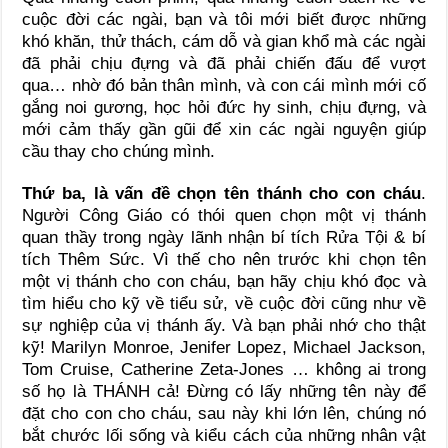
cuộc đời các ngài, bạn và tôi mới biết được những
khó khăn, thử thách, cám dỗ và gian khổ mà các ngài
đã phải chịu đựng và đã phải chiến đấu để vượt
qua… nhờ đó bản thân mình, và con cái mình mới cố
gắng noi gương, học hỏi đức hy sinh, chịu đựng, và
mới cảm thấy gần gũi để xin các ngài nguyện giúp
cầu thay cho chúng mình.
Thứ ba, là vấn đề chọn tên thánh cho con cháu
.
Người Công Giáo có thói quen chọn một vị thánh
quan thầy trong ngày lãnh nhận bí tích Rửa Tội & bí
tích Thêm Sức. Vì thế cho nên trước khi chọn tên
một vị thánh cho con cháu, bạn hãy chịu khó đọc và
tìm hiểu cho kỹ về tiểu sử, về cuộc đời cũng như về
sự nghiệp của vị thánh ấy. Và bạn phải nhớ cho thật
kỹ! Marilyn Monroe, Jenifer Lopez, Michael Jackson,
Tom Cruise, Catherine Zeta-Jones … không ai trong
số họ là THÁNH cả! Đừng có lấy những tên này để
đặt cho con cho cháu, sau này khi lớn lên, chúng nó
bắt chước lối sống và kiểu cách của những nhân vật