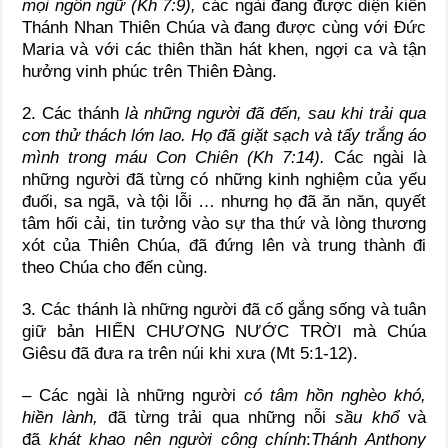
mọi ngôn ngữ (Kh 7:9),
các ngài đang được diện kiến
Thánh Nhan Thiên Chúa và đang được cùng với Đức
Maria và với các thiên thần hát khen, ngợi ca và tận
hưởng vinh phúc trên Thiên Đàng.
2. Các thánh
là những người đã đến, sau khi trải qua
cơn thử thách lớn lao. Họ đã giặt sạch và tẩy trắng áo
mình trong máu Con Chiên (Kh 7:14).
Các ngài là
những người đã từng có những kinh nghiệm của yếu
đuối, sa ngã, và tội lỗi … nhưng họ đã ăn năn, quyết
tâm hối cải, tin tưởng vào sự tha thứ và lòng thương
xót của Thiên Chúa, đã đứng lên và trung thành đi
theo Chúa cho đến cùng.
3. Các thánh là những người đã cố gắng sống và tuân
giữ bản HIẾN CHƯƠNG NƯỚC TRỜI mà Chúa
Giêsu đã đưa ra trên núi khi xưa (Mt 5:1-12).
– Các ngài là những người
có tâm hồn nghèo khó,
hiền lành,
đã từng trải qua những nỗi
sầu khổ
và
đã
khát khao nên người công chính
:
Thánh Anthony