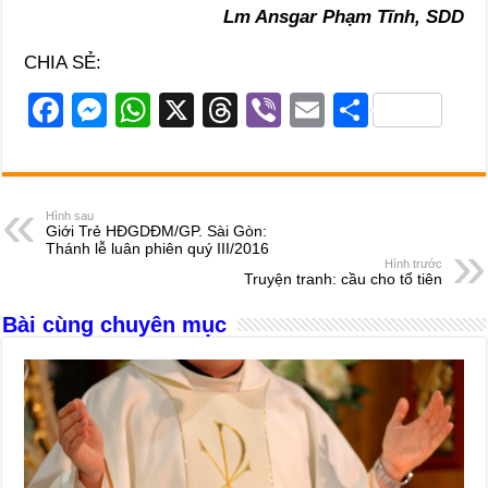
Lm Ansgar Phạm Tĩnh, SDD
CHIA SẺ:
F
M
W
X
T
Vi
E
S
a
e
h
hr
b
m
h
c
ss
at
e
er
ail
ar
e
e
s
a
e
Hình sau
Giới Trẻ HĐGDĐM/GP. Sài Gòn:
b
n
A
d
Thánh lễ luân phiên quý III/2016
Hình trước
o
g
p
s
Truyện tranh: cầu cho tổ tiên
o
er
p
Bài cùng chuyên mục
k