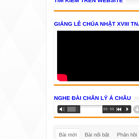
TÌM KIẾM TRÊN WEBSITE
GIẢNG LỄ CHÚA NHẬT XVIII TN
NGHE ĐÀI CHÂN LÝ Á CHÂU
Trình
Vm
00:00
R
P
phát
âm
thanh
Bài mới
Bài nổi bật
Phản hồi