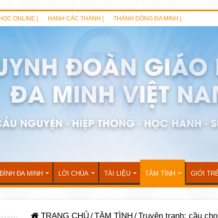
HỌC ONLINE |
HẠNH CÁC THÁNH |
THÁNH DÒNG ĐA MINH |
 ĐÌNH ĐA MINH
LỜI CHÚA
TÀI LIỆU
TÂM TÌNH
GIỚI TR
TRANG CHỦ
/
TÂM TÌNH
/
Truyện tranh: cầu cho 