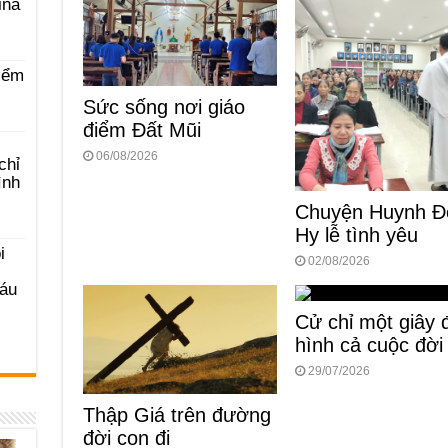
ina
iểm
Sức sống nơi giáo
điểm Đất Mũi
06/08/2026
chỉ
ình
Chuyện Huynh Đ
Hy lễ tình yêu
i
02/08/2026
Sáu
Cử chỉ một giây 
hình cả cuộc đời
29/07/2026
Thập Giá trên đường
đời con đi