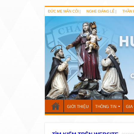
ĐỨC MẸ MÂN CÔI |
NGHE GIẢNG LỄ |
THẦN 
GIỚI THIỆU
THÔNG TIN
GIA