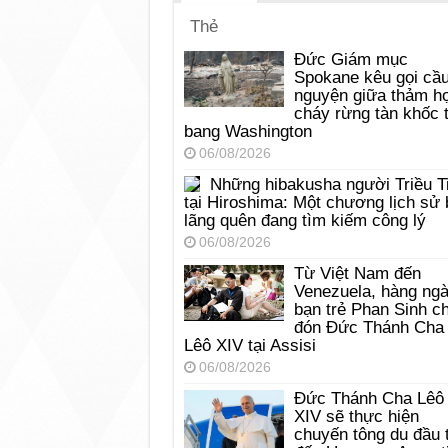
Thẻ
Đức Giám mục
Spokane kêu gọi cầ
nguyện giữa thảm h
cháy rừng tàn khốc t
bang Washington
06/08/2026
Những hibakusha người Triều T
tại Hiroshima: Một chương lịch sử 
lãng quên đang tìm kiếm công lý
06/08/2026
Từ Việt Nam đến
Venezuela, hàng ng
bạn trẻ Phan Sinh c
đón Đức Thánh Cha
Lêô XIV tại Assisi
06/08/2026
Đức Thánh Cha Lêô
XIV sẽ thực hiện
chuyến tông du đầu 