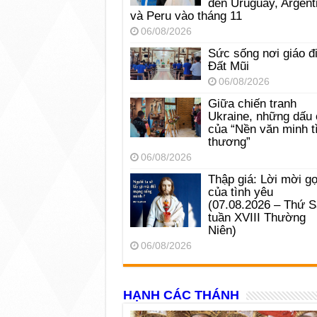
đến Uruguay, Argent
và Peru vào tháng 11
06/08/2026
Sức sống nơi giáo đ
Đất Mũi
06/08/2026
Giữa chiến tranh
Ukraine, những dấu 
của “Nền văn minh t
thương”
06/08/2026
Thập giá: Lời mời gọ
của tình yêu
(07.08.2026 – Thứ 
tuần XVIII Thường
Niên)
06/08/2026
HẠNH CÁC THÁNH