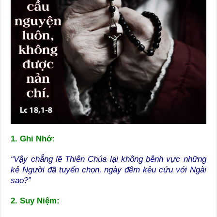
1. Ghi Nhớ:
“Vậy chẳng lẽ Thiên Chúa lại không bênh vực những
kẻ Người đã tuyển chọn, ngày đêm kêu cứu với Ngài
sao?”
2. Suy Niệm: