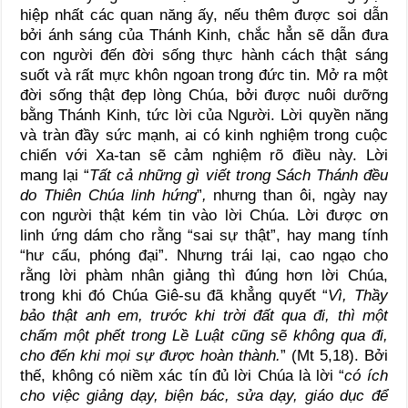
hiệp nhất các quan năng ấy, nếu thêm được soi dẫn
bởi ánh sáng của Thánh Kinh, chắc hẳn sẽ dẫn đưa
con người đến đời sống thực hành cách thật sáng
suốt và rất mực khôn ngoan trong đức tin. Mở ra một
đời sống thật đẹp lòng Chúa, bởi được nuôi dưỡng
bằng Thánh Kinh, tức lời của Người. Lời quyền năng
và tràn đầy sức mạnh, ai có kinh nghiệm trong cuộc
chiến với Xa-tan sẽ cảm nghiệm rõ điều này. Lời
mang lại “
Tất cả những gì viết trong Sách Thánh đều
do Thiên Chúa linh hứng
”
,
nhưng than ôi, ngày nay
con người thật kém tin vào lời Chúa. Lời được ơn
linh ứng dám cho rằng “sai sự thật”, hay mang tính
“hư cấu, phóng đại”. Nhưng trái lại, cao ngạo cho
rằng lời phàm nhân giảng thì đúng hơn lời Chúa,
trong khi đó Chúa Giê-su đã khẳng quyết “
Vì, Thầy
bảo thật anh em, trước khi trời đất qua đi, thì một
chấm một phết trong Lề Luật cũng sẽ không qua đi,
cho đến khi mọi sự được hoàn thành.
” (Mt 5,18).
Bởi
thế, không có niềm xác tín đủ lời Chúa là lời “
có ích
cho việc giảng dạy, biện bác, sửa dạy, giáo dục để