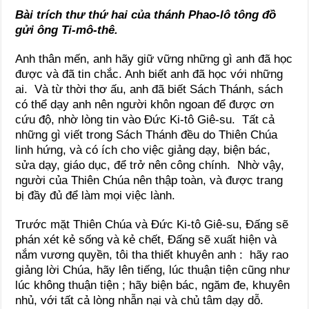
Bài trích thư thứ hai của thánh Phao-lô tông đồ
gửi ông Ti-mô-thê.
Anh thân mến, anh hãy giữ vững những gì anh đã học
được và đã tin chắc. Anh biết anh đã học với những
ai. Và từ thời thơ ấu, anh đã biết Sách Thánh, sách
có thể dạy anh nên người khôn ngoan để được ơn
cứu độ, nhờ lòng tin vào Đức Ki-tô Giê-su. Tất cả
những gì viết trong Sách Thánh đều do Thiên Chúa
linh hứng, và có ích cho việc giảng dạy, biện bác,
sửa dạy, giáo dục, để trở nên công chính. Nhờ vậy,
người của Thiên Chúa nên thập toàn, và được trang
bị đầy đủ để làm mọi việc lành.
Trước mặt Thiên Chúa và Đức Ki-tô Giê-su, Đấng sẽ
phán xét kẻ sống và kẻ chết, Đấng sẽ xuất hiện và
nắm vương quyền, tôi tha thiết khuyên anh : hãy rao
giảng lời Chúa, hãy lên tiếng, lúc thuận tiện cũng như
lúc không thuận tiện ; hãy biện bác, ngăm đe, khuyên
nhủ, với tất cả lòng nhẫn nại và chủ tâm dạy dỗ.