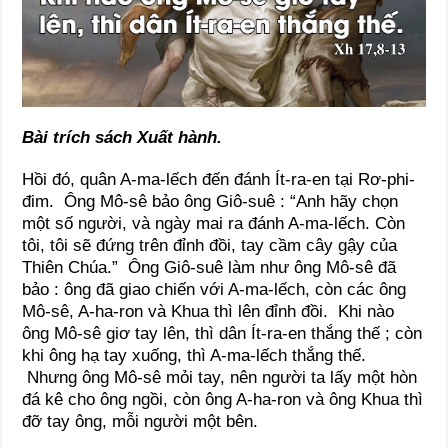
Bài trích sách Xuất hành.
Hồi đó, quân A-ma-lếch đến đánh Ít-ra-en tại Rơ-phi-
đim. Ông Mô-sê bảo ông Giô-suê : “Anh hãy chọn
một số người, và ngày mai ra đánh A-ma-lếch. Còn
tôi, tôi sẽ đứng trên đỉnh đồi, tay cầm cây gậy của
Thiên Chúa.” Ông Giô-suê làm như ông Mô-sê đã
bảo : ông đã giao chiến với A-ma-lếch, còn các ông
Mô-sê, A-ha-ron và Khua thì lên đỉnh đồi. Khi nào
ông Mô-sê giơ tay lên, thì dân Ít-ra-en thắng thế ; còn
khi ông hạ tay xuống, thì A-ma-lếch thắng thế.
Nhưng ông Mô-sê mỏi tay, nên người ta lấy một hòn
đá kê cho ông ngồi, còn ông A-ha-ron và ông Khua thì
đỡ tay ông, mỗi người một bên.