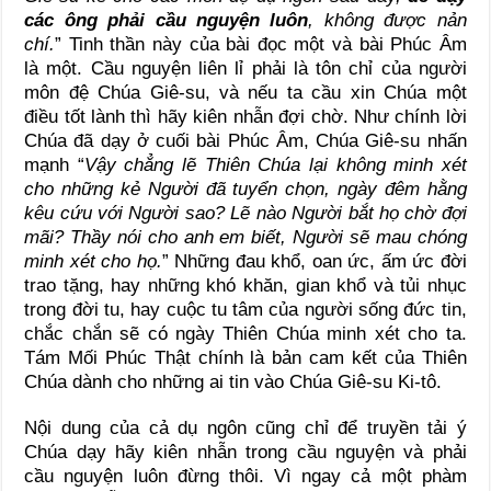
các ông phải cầu nguyện luôn
, không được nản
chí.
” Tinh thần này của bài đọc một và bài Phúc Âm
là một. Cầu nguyện liên lỉ phải là tôn chỉ của người
môn đệ Chúa Giê-su, và nếu ta cầu xin Chúa một
điều tốt lành thì hãy kiên nhẫn đợi chờ. Như chính lời
Chúa đã dạy ở cuối bài Phúc Âm, Chúa Giê-su nhấn
mạnh “
Vậy chẳng lẽ Thiên Chúa lại không minh xét
cho những kẻ Người đã tuyển chọn, ngày đêm hằng
kêu cứu với Người sao? Lẽ nào Người bắt họ chờ đợi
mãi? Thầy nói cho anh em biết, Người sẽ mau chóng
minh xét cho họ.
” Những đau khổ, oan ức, ấm ức đời
trao tặng, hay những khó khăn, gian khổ và tủi nhục
trong đời tu, hay cuộc tu tâm của người sống đức tin,
chắc chắn sẽ có ngày Thiên Chúa minh xét cho ta.
Tám Mối Phúc Thật chính là bản cam kết của Thiên
Chúa dành cho những ai tin vào Chúa Giê-su Ki-tô.
Nội dung của cả dụ ngôn cũng chỉ để truyền tải ý
Chúa dạy hãy kiên nhẫn trong cầu nguyện và phải
cầu nguyện luôn đừng thôi. Vì ngay cả một phàm