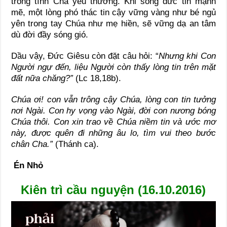
trong tình Cha yêu thương. Khi sống đức tin mạnh
mẽ, một lòng phó thác tin cậy vững vàng như bé ngủ
yên trong tay Chúa như mẹ hiền, sẽ vững dạ an tâm
dù đời đầy sóng gió.
Dầu vậy, Đức Giêsu còn đặt câu hỏi: “
Nhưng khi Con
Người ngự đến, liệu Người còn thấy lòng tin trên mặt
đất nữa chăng?”
(Lc 18,18b).
Chúa ơi!
con vẫn trông cậy Chúa, lòng con tin tưởng
nơi Ngài. Con hy vọng vào Ngài, đời con nương bóng
Chúa thôi. Con xin trao về Chúa niềm tin và ước mơ
này, được quên đi những âu lo, tìm vui theo bước
chân Cha.”
(Thánh ca).
Én Nhỏ
Kiên trì cầu nguyện (16.10.2016)