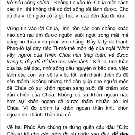
trở nên công chính.
” Không tin vào lời Chúa một cách
xác tín, thì không thể có đời sống tốt lành được. Cho
dù địa vị tôn giáo có là gì, học vị cao đến đâu đi nữa.
Vững tin vào lời Chúa, linh hồn các con chẳng khác
nào chú nai tìm được nguồn suối ngọt trong mát mẻ
uống no thỏa vinh phúc vĩnh hằng. Đây là lý do thánh
Phao-lô lại dạy tiếp Ti-mô-thê môn đệ của ngài “
Nhờ
vậy, người của Thiên Chúa nên thập toàn, và được
trang bị đầy đủ để làm mọi việc lành.
” Kết lại tinh thần
của ba bài đọc, nhờ sống cầu nguyện ở bậc cao, việc
lành các con làm sẽ là việc tốt lành thánh thiện đủ để
nên thánh. Không những thế còn giúp cho người môn
đệ Chúa có sự khôn ngoan sáng suốt để chăm sóc
đàn chiên của Chúa. Không có sự khôn ngoan nào
hơn sự khôn ngoan đã được thấm nhuần bởi lời
Chúa. Vì đó chính là khôn ngoan thần khí, khôn
ngoan do Thánh Thần mà có.
Về bài Phúc Âm chúng ta đừng quên câu đầu “
Đức
Giê-su kể cho các môn đệ dụ ngôn sau đây,
để
dạy