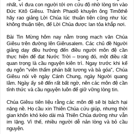
nhất, vì đưa con người tới ơn cứu độ nhờ lòng tin vào
Đức Kitô Giêsu. Thánh Phaolô khuyên ông Timôthê
hãy rao giảng Lời Chúa lúc thuận tiện cũng như lúc
không thuận tiện, để Lời Chúa được lan tỏa khắp nơi.
Bài Tin Mừng hôm nay nằm trong mạch văn Chúa
Giêsu trên đường lên Giêrusalem. Các chủ đề Người
giảng dạy đều hướng đến điều người môn đệ cần
thực hiện để đạt Nước Trời – trong đó, một điều rất
quan trọng là cầu nguyện kiên trì. Ngay trước khi kể
dụ ngôn “viên thẩm phán bất lương và bà góa”, Chúa
Giêsu nói về ngày Cánh Chung, ngày Người quang
lâm. Ngày ấy sẽ đến rất bất ngờ, nên các môn đệ cần
tỉnh thức và cầu nguyện luôn để giữ vững lòng tin.
Chúa Giêsu tiên liệu rằng các môn đệ sẽ bị bách hại
nặng nề. Họ cầu xin Thiên Chúa cứu giúp, nhưng thời
gian khốn khó kéo dài mà Thiên Chúa dường như vẫn
im lặng. Vì thế, nhiều người dễ nản lòng và bỏ cầu
nguyện.