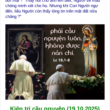
đợi mãi ? Thầy nói cho anh em biết, Người sẽ mau
chóng minh xét cho họ. Nhưng khi Con Người ngự
đến, liệu Người còn thấy lòng tin trên mặt đất nữa
chăng ?”
Kiên trì cầu nguyện (19.10.2025)