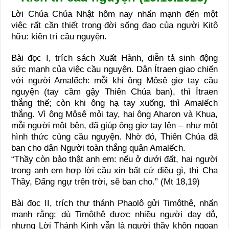
Lời Chúa Chúa Nhật hôm nay nhấn mạnh đến một
việc rất cần thiết trong đời sống đạo của người Kitô
hữu: kiên trì cầu nguyện.
Bài đọc I, trích sách Xuất Hành, diễn tả sinh động
sức mạnh của việc cầu nguyện. Dân Ítraen giao chiến
với người Amalếch: mỗi khi ông Môsê giơ tay cầu
nguyện (tay cầm gậy Thiên Chúa ban), thì Ítraen
thắng thế; còn khi ông hạ tay xuống, thì Amalếch
thắng. Vì ông Môsê mỏi tay, hai ông Aharon và Khua,
mỗi người một bên, đã giúp ông giơ tay lên – như một
hình thức cùng cầu nguyện. Nhờ đó, Thiên Chúa đã
ban cho dân Người toàn thắng quân Amalếch.
“Thầy còn bảo thật anh em: nếu ở dưới đất, hai người
trong anh em hợp lời cầu xin bất cứ điều gì, thì Cha
Thầy, Đấng ngự trên trời, sẽ ban cho.” (Mt 18,19)
Bài đọc II, trích thư thánh Phaolô gửi Timôthê, nhấn
mạnh rằng: dù Timôthê được nhiều người dạy dỗ,
nhưng Lời Thánh Kinh vẫn là người thầy khôn ngoan