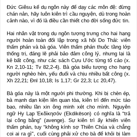
Đức Giêsu kể dụ ngôn này để dạy các môn đệ: đừng
chán nản, hãy luôn kiên trì cầu nguyện, dù trong hoàn
cảnh nào, vì đó là điều cần thiết cho đời sống đức tin.
Hai nhân vật trong dụ ngôn tượng trưng cho hai hạng
người hoàn toàn đối lập trong xã hội Do Thái: viên
thẩm phán và bà góa. Viên thẩm phán thuộc tầng lớp
thống trị, đáng lẽ phải bảo đảm công lý, nhưng lại là
kẻ bất công, như các sách Cựu Ước từng tố cáo (x.
Kn 2,10-11; Tv 82,2-4). Bà góa biểu tượng cho hạng
người nghèo hèn, yếu đuối và chịu nhiều bất công (x.
Xh 22,21; Đnl 10,18; Is 1,17; Gr 22,3; Lc 20,47).
Bà góa này là một người phi thường. Khi bị chèn ép,
bà mạnh dạn kiện lên quan tòa, kiên trì đến mức táo
bạo, nhiều lần xin ông minh xét cho mình. Nguyên
ngữ Hy Lạp Ἐκδίκησόν (Ekdikēson) có nghĩa là “trả
lại công bằng” (avenge). Sự kiên trì ấy khiến viên
thẩm phán, tuy “không kính sợ Thiên Chúa và chẳng
coi ai ra gì”, cuối cùng phải xử cho bà để khỏi bị làm