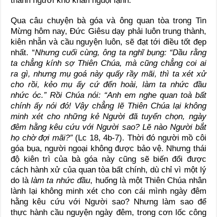
thành người khô khan nguội lạnh.
Qua câu chuyện bà góa và ông quan tòa trong Tin
Mừng hôm nay, Đức Giêsu dạy phải luôn trung thành,
kiên nhẫn và cầu nguyện luôn, sẽ đạt tới điều tốt đẹp
nhất. “
Nhưng cuối cùng, ông ta nghĩ bụng: “Dầu rằng
ta chẳng kính sợ Thiên Chúa, mà cũng chẳng coi ai
ra gì, nhưng mụ goá này quấy rầy mãi, thì ta xét xử
cho rồi, kẻo mụ ấy cứ đến hoài, làm ta nhức đầu
nhức óc.” Rồi Chúa nói: “Anh em nghe quan toà bất
chính ấy nói đó! Vậy chẳng lẽ Thiên Chúa lại không
minh xét cho những kẻ Người đã tuyển chọn, ngày
đêm hằng kêu cứu với Người sao? Lẽ nào Người bắt
họ chờ đợi mãi?”
(Lc 18, 4b-7). Thời đó người mồ côi
góa bụa, người ngoại không được bảo vệ. Nhưng thái
độ kiên trì của bà góa này cũng sẽ biến đổi được
cách hành xử của quan tòa bất chính, dù chỉ vì một lý
do là
làm ta
nhức đầu
, huống là một Thiên Chúa nhân
lành lại không minh xét cho con cái mình ngày đêm
hằng kêu cứu với Người sao? Nhưng làm sao để
thực hành cầu nguyện ngày đêm, trong cơn lốc công