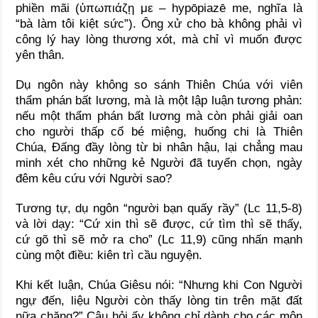
phiền mãi (ὑπωπιάζῃ με – hypōpiazē me, nghĩa là
“bà làm tôi kiệt sức”). Ông xử cho bà không phải vì
công lý hay lòng thương xót, mà chỉ vì muốn được
yên thân.
Dụ ngôn này không so sánh Thiên Chúa với viên
thẩm phán bất lương, mà là một lập luận tương phản:
nếu một thẩm phán bất lương mà còn phải giải oan
cho người thấp cổ bé miệng, huống chi là Thiên
Chúa, Đấng đầy lòng từ bi nhân hậu, lại chẳng mau
minh xét cho những kẻ Người đã tuyển chọn, ngày
đêm kêu cứu với Người sao?
Tương tự, dụ ngôn “người bạn quấy rầy” (Lc 11,5-8)
và lời dạy: “Cứ xin thì sẽ được, cứ tìm thì sẽ thấy,
cứ gõ thì sẽ mở ra cho” (Lc 11,9) cũng nhấn mạnh
cùng một điều: kiên trì cầu nguyện.
Khi kết luận, Chúa Giêsu nói: “Nhưng khi Con Người
ngự đến, liệu Người còn thấy lòng tin trên mặt đất
nữa chăng?” Câu hỏi ấy không chỉ dành cho các môn