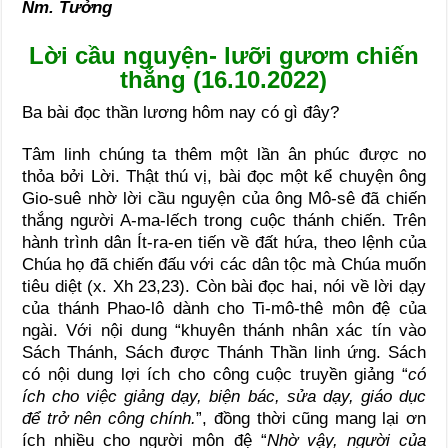
Nm. Tưởng
Lời cầu nguyện- lưỡi gươm chiến
thắng (16.10.2022)
Ba bài đọc thần lương hôm nay có gì đây?
Tâm linh chúng ta thêm một lần ân phúc được no
thỏa bởi Lời. Thật thú vị, bài đọc một kể chuyện ông
Gio-suê nhờ lời cầu nguyện của ông Mô-sê đã chiến
thắng người A-ma-lếch trong cuộc thánh chiến. Trên
hành trình dân Ít-ra-en tiến về đất hứa, theo lệnh của
Chúa họ đã chiến đấu với các dân tộc mà Chúa muốn
tiêu diệt (x. Xh 23,23). Còn bài đọc hai, nói về lời dạy
của thánh Phao-lô dành cho Ti-mô-thê môn đệ của
ngài. Với nội dung “khuyên thánh nhân xác tín vào
Sách Thánh, Sách được Thánh Thần linh ứng. Sách
có nội dung lợi ích cho công cuộc truyền giảng “
có
ích cho việc giảng dạy, biện bác, sửa dạy, giáo dục
để trở nên công chính.
”, đồng thời cũng mang lại ơn
ích nhiều cho
người môn
đệ
“
Nhờ vậy, người của