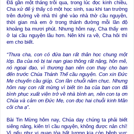
Đã gần một tháng trôi qua, trong lúc đọc kinh chiều,
Cha xứ để ý thấy có một học sinh, sau khi tan trường
trên đường về nhà thì ghé vào nhà thờ cầu nguyện,
thời gian mà em ở trong thánh đường mỗi lần độ
khoảng ba mươi phút. Nhưng hôm nay, Cha thấy em
ở lại cầu nguyện lâu hơn. Nên khi ra về, Cha hỏi thì
em cho biết.
“Thưa cha, con có đứa bạn rất thân học chung một
lớp. Ba của nó bị tai nạn giao thông rất nặng, hôn mê,
nó ngoại đạo, vì thương bạn nên con thay cho bạn
đến trước Chúa Thánh Thể cầu nguyện. Con xin Đức
Mẹ chuyển cầu giúp. Con lần chuỗi năm chục. Nhưng
hôm nay con rất mừng vì biết tin ba của bạn con đã
bình phục xuất viện trở về nhà bình an, nên con tạ ơn
Chúa và cảm ơn Đức Mẹ, con đọc hai chuỗi kinh Mân
côi cha ạ”.
Bài Tin Mừng hôm nay, Chúa dạy chúng ta phải biết
siêng năng, kiên trì cầu nguyện, không được nản chí!
Vì nếu như vị quan tòa bất lương kia còn bênh vực