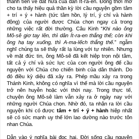
thánh tiến về đất hứa của dân Ít-ra-en. Đồng thời mở
cho ta thấy hiệu quả thần kỳ lời cầu nguyện gồm tâm
+ trí + ý + hành (tức tâm hồn, lý trí, ý chí và hành
động) của người được Chúa chọn ngay cả trong
những việc rất đời thường. Câu Kinh “
Khi nào ông
Mô-sê giơ tay lên, thì dân Ít-ra-en thắng thế; còn khi
ông hạ tay xuống, thì A-ma-lếch thắng thế.
” ngẫm
nghĩ chúng ta sẽ thấy rất lạ lùng với tự nhiên. Nhưng
về mặt đức tin, ông Mô-sê đã kết hiệp trọn nội tâm,
tất cả ý chí và sức lực của con người ông để cầu
nguyện với Chúa cho chiến binh của dân thánh. Do
đó điều kỳ diệu đã xảy ra. Phép mầu xảy ra trong
Thánh Kinh, không có nghĩa vì thế mà lời cầu nguyện
trở nên huyễn hoặc với thời nay. Trong thực tế,
chuyện ông Mô-sê làm vẫn xảy ra ở ngày nay với
những người Chúa chọn. Nhờ đó, ta nhận ra lời cầu
nguyện khi có được
tâm + trí + ý + hành
hiệp nhất
sẽ có sức mạnh uy thế lớn lao dường nào trước tôn
nhan Chúa.
Dẫn vào ý nghĩa bài đọc hai. Đời sống cầu nguyện