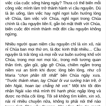
việc của cuộc sống hàng ngày? Thưa có thể biến mỗi
công việc mình làm trở thành hành vi cầu nguyện. Dù
là ăn uống, làm việc hay nghỉ ngơi luôn hướng lòng
về Chúa, làm việc với Chúa, nghỉ ngơi trong Chúa
chính là cầu nguyện liên lỉ, gắn bó mật thiết với Chúa,
biến cuộc đời mình thành một đời cầu nguyện không
ngừng.
Nhiều người quan niệm cầu nguyện chỉ là xin xỏ, nài
nỉ Chúa ban mọi thứ ơn, là đọc kinh thật nhiều… Cầu
nguyện là trải lòng và mọi nỗi vui buồn sướng khổ với
Chúa, trong mọi nơi mọi lúc, trong mối tương quan
thân tình, gần gũi, gặp gỡ Chúa, chiêm ngắm trong
niềm vui an bình khi được lòng bên lòng, như cô
Maria “
chọn phần tốt nhất
” bên Chúa ngày xưa.
“Trước thánh nhan, lạy Chúa! ôi vui sướng tràn trề, ở
bên Ngài, hoan lạc chẳng hề vơi.”
Một khi tôi đón
nhận Ngài vào nhà mình thì hạnh phúc ngập lòng và
được no thỏa cõi lòng. Tôi sẽ không tìm kiếm, xin xỏ,
nài nỉ nhiều chuyện nữa, không lo phải nói thế nào