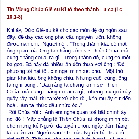
Tin Mừng Chúa Giê-su Ki-tô theo thánh Lu-ca (Lc
18,1-8)
Khi ấy, Đức Giê-su kể cho các môn đệ dụ ngôn sau
đây, để dạy các ông phải cầu nguyện luôn, không
được nản chí. Người nói : “Trong thành kia, có một
ông quan toà. Ông ta chẳng kính sợ Thiên Chúa, mà
cũng chẳng coi ai ra gì. Trong thành đó, cũng có một
bà goá. Bà này đã nhiều lần đến thưa với ông : ‘Đối
phương tôi hại tôi, xin ngài minh xét cho.’ Một thời
gian khá lâu, ông không chịu. Nhưng cuối cùng, ông
ta nghĩ bụng : ‘Dầu rằng ta chẳng kính sợ Thiên
Chúa, mà cũng chẳng coi ai ra gì, nhưng mụ goá này
quấy rầy mãi, thì ta xét xử cho rồi, kẻo mụ ấy cứ đến
hoài, làm ta nhức đầu nhức óc’.”
Rồi Chúa nói : “Anh em nghe quan toà bất chính ấy
nói đó ! Vậy chẳng lẽ Thiên Chúa lại không minh xét
cho những kẻ Người đã tuyển chọn, ngày đêm hằng
kêu cứu với Người sao ? Lẽ nào Người bắt họ chờ