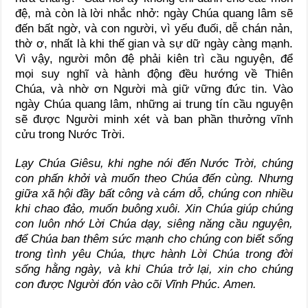
đệ, mà còn là lời nhắc nhở: ngày Chúa quang lâm sẽ
đến bất ngờ, và con người, vì yếu đuối, dễ chán nản,
thờ ơ, nhất là khi thế gian và sự dữ ngày càng mạnh.
Vì vậy, người môn đệ phải kiên trì cầu nguyện, để
mọi suy nghĩ và hành động đều hướng về Thiên
Chúa, và nhờ ơn Người mà giữ vững đức tin. Vào
ngày Chúa quang lâm, những ai trung tín cầu nguyện
sẽ được Người minh xét và ban phần thưởng vĩnh
cửu trong Nước Trời.
Lạy Chúa Giêsu, khi nghe nói đến Nước Trời, chúng
con phấn khởi và muốn theo Chúa đến cùng. Nhưng
giữa xã hội đầy bất công và cám dỗ, chúng con nhiều
khi chao đảo, muốn buông xuôi. Xin Chúa giúp chúng
con luôn nhớ Lời Chúa dạy, siêng năng cầu nguyện,
để Chúa ban thêm sức mạnh cho chúng con biết sống
trong tình yêu Chúa, thực hành Lời Chúa trong đời
sống hằng ngày, và khi Chúa trở lại, xin cho chúng
con được Người đón vào cõi Vĩnh Phúc. Amen.