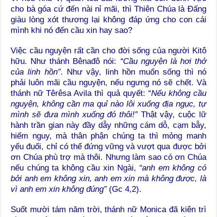
cho bà góa cứ đến nài nỉ mãi, thì Thiên Chúa là Đấng
giàu lòng xót thương lại không đáp ứng cho con cái
mình khi nó đến cầu xin hay sao?
Việc cầu nguyện rất cần cho đời sống của người Kitô
hữu. Như thánh Bênađô nói:
“Cầu nguyện là hơi thở
của linh hồn”
. Như vậy, linh hồn muốn sống thì nó
phải luôn mãi cầu nguyện, nếu ngưng nó sẽ chết. Và
thánh nữ Têrêsa Avila thì quả quyết: “
Nếu không cầu
nguyện, không cần ma quỉ nào lôi xuống địa ngục, tự
mình sẽ đưa mình xuống đó thôi!”
Thật vậy, cuộc lữ
hành trần gian này đầy dẫy những cám dỗ, cạm bẫy,
hiểm nguy, mà thân phận chúng ta thì mỏng manh
yếu đuối, chỉ có thể đứng vững và vượt qua được bởi
ơn Chúa phù trợ mà thôi. Nhưng làm sao có ơn Chúa
nếu chúng ta không cầu xin Ngài,
“anh em không có
bởi anh em không xin, anh em xin mà không được, là
vì anh em xin không đúng”
(Gc 4,2).
Suốt mười tám năm trời, thánh nữ Monica đã kiên trì