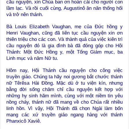
cầu nguyện, xin Chúa ban ơn hoán cải cho người con
lầm lạc. Và rồi cuối cùng, Augustinô ăn năn thống hối
và trở nên thánh.
Bà Louis Elizabeth Vaughan, mẹ của Đức hồng y
Henri Vaughan, cũng đã liên tục cầu nguyện xin ơn
thiên triệu cho các con. Và thành quả của việc kiên trì
cầu nguyện đó là gia đình bà đã đóng góp cho Hội
Thánh: Một Đức Hồng y, một Tổng Giám mục, ba
Linh mục và năm Nữ tu.
Hôm nay, Hội Thánh cầu nguyện cho công việc
truyền giáo. Chúng ta hãy noi gương bắt chước thánh
nữ Têrêsa Hài Đồng. Mặc dù ở tu viện kín, nhưng
bằng đời sống chăm chỉ cầu nguyện kết hợp với
những hy sinh hãm mình, cùng với một niềm tin yêu
nồng cháy, thánh nữ đã mang về cho Chúa rất nhiều
linh hồn. Vì vậy, Hội Thánh đã chọn Ngài làm bổn
mạng các xứ truyền giáo ngang hàng với thánh
Phanxicô Xaviê.