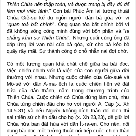
Thiên Chúa nên thập toàn, và được trang bị đầy đủ để
làm mọi việc lành.
” Còn bài Phúc Âm lại tường thuật
Chúa Giê-su kể dụ ngôn người đàn bà góa với vị
“
quan toà bất chính
”. Ông quan tòa bất chính bởi vì
đã không sống công minh đúng với bổn phận và “
ta
chẳng kính sợ Thiên Chúa
”. Nhưng cuối cùng ông đã
đáp ứng lời van nài của bà góa, xử cho bà kẻo bà
quấy rầy mãi. Sự thành công ở chỗ nhẫn nại đợi chờ.
Có một tương quan khá chặt chẽ giữa ba bài đọc.
Việc chiến chinh vốn là việc của con người giữa đời
thường với nhau. Nhưng cuộc chiến của Gio-suê và
Mô-sê với dân A-ma-lếch là cuộc chiến tiến về đất
hứa của dân thánh, nằm trong chương trình của
Thiên Chúa. Cuộc chiến có Chúa đứng làm chủ, như
Chúa từng chiến đấu cho họ với người Ai Cập (x. Xh
14,5-31) và nếu Người không đích thân đối địch thì
sai thiên sứ chiến đấu cho họ (x. Xh 23,23), để giữ lời
Chúa hứa ban đất hứa với dân Ít-ra-en. Cho nên, nội
dung bài đọc một tường thuật nối tiếp cuộc chiến thần