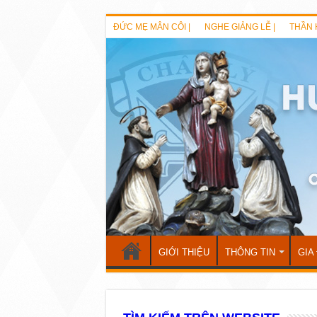
ĐỨC MẸ MÂN CÔI |
NGHE GIẢNG LỄ |
THẦN 
GIỚI THIỆU
THÔNG TIN
GIA