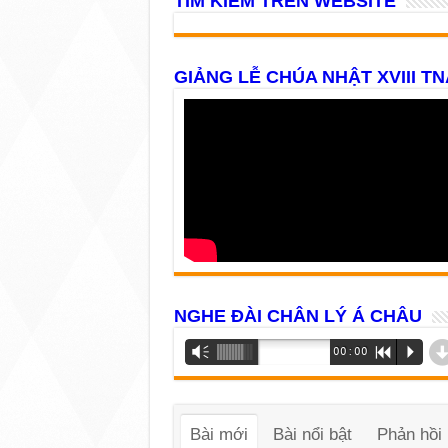
TÌM KIẾM TRÊN WEBSITE
GIẢNG LỄ CHÚA NHẬT XVIII TN
NGHE ĐÀI CHÂN LÝ Á CHÂU
Trình
Vm
00:00
R
P
phát
âm
thanh
Bài mới
Bài nổi bật
Phản hồi