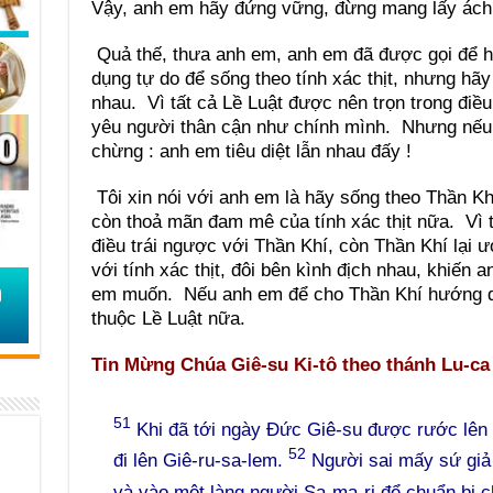
Vậy, anh em hãy đứng vững, đừng mang lấy ách 
Quả thế, thưa anh em, anh em đã được gọi để hư
dụng tự do để sống theo tính xác thịt, nhưng hã
nhau. Vì tất cả Lề Luật được nên trọn trong điều
yêu người thân cận như chính mình. Nhưng nếu 
chừng : anh em tiêu diệt lẫn nhau đấy !
Tôi xin nói với anh em là hãy sống theo Thần K
còn thoả mãn đam mê của tính xác thịt nữa. Vì 
điều trái ngược với Thần Khí, còn Thần Khí lại
với tính xác thịt, đôi bên kình địch nhau, khiến
em muốn. Nếu anh em để cho Thần Khí hướng dẫ
thuộc Lề Luật nữa.
Tin Mừng Chúa Giê-su Ki-tô theo thánh Lu-ca 
51
Khi đã tới ngày Đức Giê-su được rước lên 
52
đi lên Giê-ru-sa-lem.
Người sai mấy sứ giả 
và vào một làng người Sa-ma-ri để chuẩn bị 