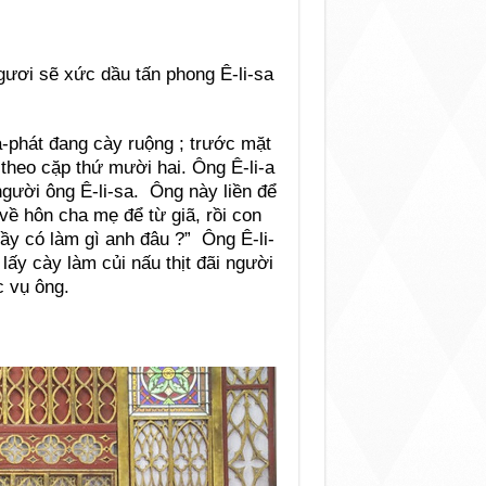
gươi sẽ xức dầu tấn phong Ê-li-sa
a-phát đang cày ruộng ; trước mặt
 theo cặp thứ mười hai. Ông Ê-li-a
gười ông Ê-li-sa. Ông này liền để
 về hôn cha mẹ để từ giã, rồi con
Thầy có làm gì anh đâu ?” Ông Ê-li-
 lấy cày làm củi nấu thịt đãi người
c vụ ông.