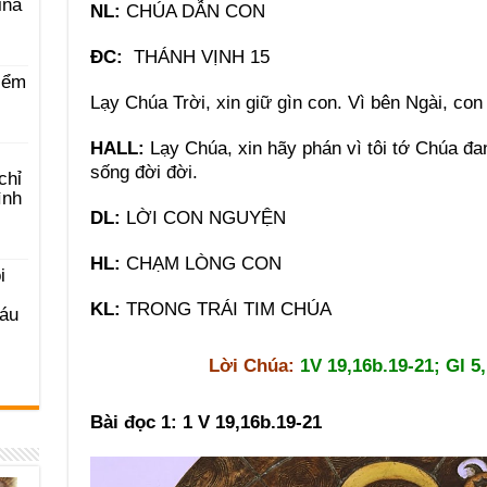
ina
NL:
CHÚA DẪN CON
ĐC:
THÁNH VỊNH 15
iểm
Lạy Chúa Trời, xin giữ gìn con. Vì bên Ngài, con
HALL:
Lạy Chúa, xin hãy phán vì tôi tớ Chúa đa
sống đời đời.
chỉ
ình
DL:
LỜI CON NGUYỆN
HL:
CHẠM LÒNG CON
i
KL:
TRONG TRÁI TIM CHÚA
Sáu
Lời Chúa:
1V 19,16b.19-21; Gl 5,
Bài đọc 1: 1 V 19,16b.19-21