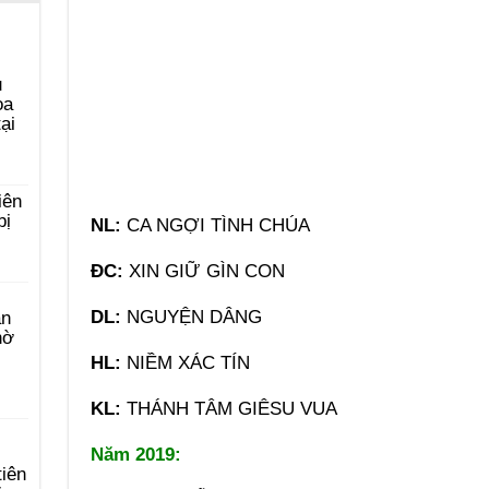
u
ọa
ại
iên
bị
NL:
CA NGỢI TÌNH CHÚA
ĐC:
XIN GIỮ GÌN CON
DL:
NGUYỆN DÂNG
àn
hờ
HL:
NIỀM XÁC TÍN
KL:
THÁNH TÂM GIÊSU VUA
Năm 2019:
tiên