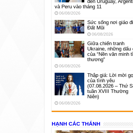
đến Uruguay, Argent
và Peru vào tháng 11
06/08/2026
Sức sống nơi giáo đ
Đất Mũi
06/08/2026
Giữa chiến tranh
Ukraine, những dấu 
của “Nền văn minh t
thương”
06/08/2026
Thập giá: Lời mời gọ
của tình yêu
(07.08.2026 – Thứ 
tuần XVIII Thường
Niên)
06/08/2026
HẠNH CÁC THÁNH