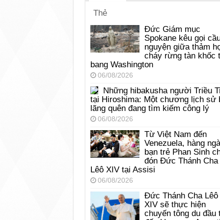
Thẻ
Đức Giám mục
Spokane kêu gọi cầ
nguyện giữa thảm h
cháy rừng tàn khốc t
bang Washington
06/08/2026
Những hibakusha người Triều T
tại Hiroshima: Một chương lịch sử 
lãng quên đang tìm kiếm công lý
06/08/2026
Từ Việt Nam đến
Venezuela, hàng ng
bạn trẻ Phan Sinh c
đón Đức Thánh Cha
Lêô XIV tại Assisi
06/08/2026
Đức Thánh Cha Lêô
XIV sẽ thực hiện
chuyến tông du đầu 