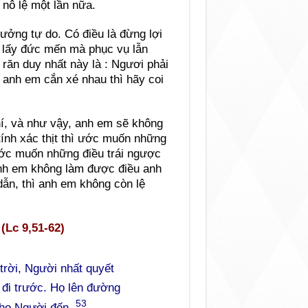
nô lệ một lần nữa.
ởng tự do. Có điều là đừng lợi
y lấy đức mến mà phục vụ lẫn
 răn duy nhất này là : Ngươi phải
anh em cắn xé nhau thì hãy coi
hí, và như vậy, anh em sẽ không
tính xác thịt thì ước muốn những
 ước muốn những điều trái ngược
 anh em không làm được điều anh
n, thì anh em không còn lệ
(Lc 9,51-62)
trời, Người nhất quyết
đi trước. Họ lên đường
53
cho Người đến.