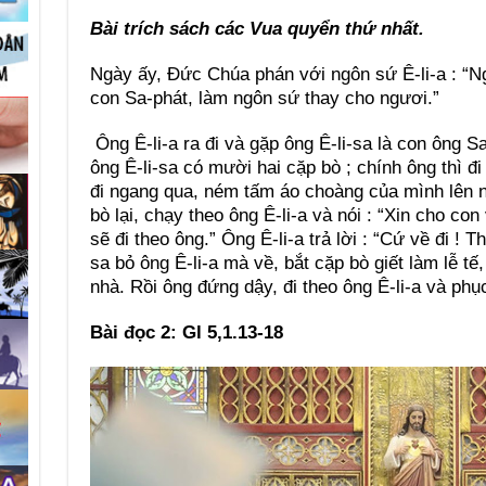
Bài trích sách các Vua quyển thứ nhất.
Ngày ấy, Đức Chúa phán với ngôn sứ Ê-li-a : “N
con Sa-phát, làm ngôn sứ thay cho ngươi.”
Ông Ê-li-a ra đi và gặp ông Ê-li-sa là con ông S
ông Ê-li-sa có mười hai cặp bò ; chính ông thì đi
đi ngang qua, ném tấm áo choàng của mình lên n
bò lại, chạy theo ông Ê-li-a và nói : “Xin cho con
sẽ đi theo ông.” Ông Ê-li-a trả lời : “Cứ về đi ! 
sa bỏ ông Ê-li-a mà về, bắt cặp bò giết làm lễ tế,
nhà. Rồi ông đứng dậy, đi theo ông Ê-li-a và phụ
Bài đọc 2: Gl 5,1.13-18