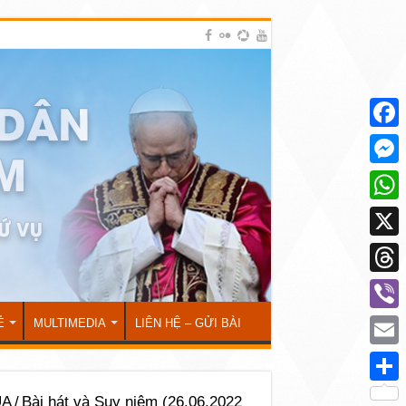
Face
Mess
What
X
Thre
Viber
Ẻ
MULTIMEDIA
LIÊN HỆ – GỬI BÀI
Emai
Shar
ÚA
/
Bài hát và Suy niệm (26.06.2022