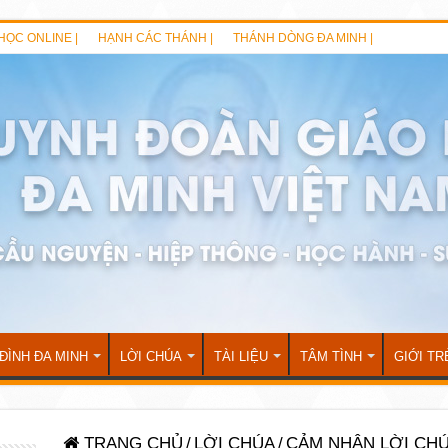
HỌC ONLINE |
HẠNH CÁC THÁNH |
THÁNH DÒNG ĐA MINH |
 ĐÌNH ĐA MINH
LỜI CHÚA
TÀI LIỆU
TÂM TÌNH
GIỚI TR
TRANG CHỦ
/
LỜI CHÚA
/
CẢM NHẬN LỜI CH