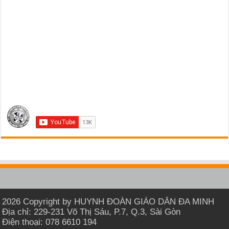
2026 Copyright by HUYNH ĐOÀN GIÁO DÂN ĐA MINH
Địa chỉ: 229-231 Võ Thị Sáu, P.7, Q.3, Sài Gòn
Điện thoại: 078 6610 194