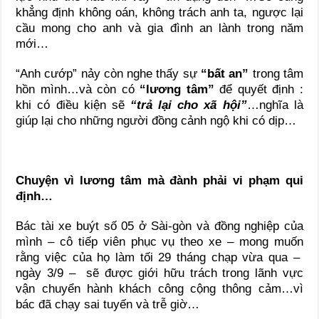
khẳng định không oán, không trách anh ta, ngược lại
cầu mong cho anh và gia đình an lành trong năm
mới…
“Anh cướp” nảy còn nghe thấy sự
“bất an”
trong tâm
hồn mình…và còn có
“lương tâm”
để quyết định :
khi có điều kiện sẽ
“trả lại cho xã hội”
…nghĩa là
giúp lại cho những người đồng cảnh ngộ khi có dịp…
Chuyện vì lương tâm mà đành phải vi phạm qui
định…
Bác tài xe buýt số 05 ở Sài-gòn và đồng nghiệp của
mình – cô tiếp viên phục vụ theo xe – mong muốn
rằng việc của họ làm tối 29 tháng chạp vừa qua –
ngày 3/9 – sẽ được giới hữu trách trong lãnh vực
vận chuyển hành khách công cộng thông cảm…vì
bác đã chạy sai tuyến và trễ giờ…