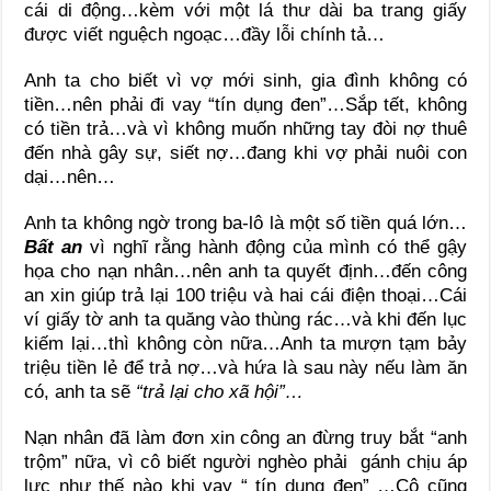
cái di động…kèm với một lá thư dài ba trang giấy
được viết nguệch ngoạc…đầy lỗi chính tả…
Anh ta cho biết vì vợ mới sinh, gia đình không có
tiền…nên phải đi vay “tín dụng đen”…Sắp tết, không
có tiền trả…và vì không muốn những tay đòi nợ thuê
đến nhà gây sự, siết nợ…đang khi vợ phải nuôi con
dại…nên…
Anh ta không ngờ trong ba-lô là một số tiền quá lớn…
Bất an
vì nghĩ rằng hành động của mình có thể gậy
họa cho nạn nhân…nên anh ta quyết định…đến công
an xin giúp trả lại 100 triệu và hai cái điện thoại…Cái
ví giấy tờ anh ta quăng vào thùng rác…và khi đến lục
kiếm lại…thì không còn nữa…Anh ta mượn tạm bảy
triệu tiền lẻ để trả nợ…và hứa là sau này nếu làm ăn
có, anh ta sẽ
“trả lại cho xã hội”…
Nạn nhân đã làm đơn xin công an đừng truy bắt “anh
trộm” nữa, vì cô biết người nghèo phải gánh chịu áp
lực như thế nào khi vay “ tín dụng đen” …Cô cũng