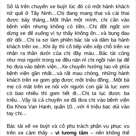
Số là trên chuyến xe buýt lúc đó có một hành khách
nữ quê ở Tây Ninh…Chị đang mang thai và cái thai
được bảy tháng…Một thân một mình, chị cần vào
bệnh viện nhưng không có tiền…Chị đột ngột xin
dừng xe để xuống vì tự thấy không ổn…và bụng đau
dữ dội…Chị ta sợ làm phiền bác tài và dăm ba hành
khách trên xe…Khi ấy thì cô tiếp viên xếp chỗ trên xe
nhận ra thân dưới của chị đầy máu…Bác tài cũng
như mọi người trong xe đều năn nỉ chị ngồi nán lại để
họ đưa vào bệnh viện…Xe chuyển hướng lao về phía
bệnh viện gần nhất…và rất mau chóng, những hành
khách trên xe gom góp được một triệu đồng…Một bà
mẹ có mặt trên xe nói với người con gái là lục xem
có bao nhiêu thì gom hết đi…Chị ta lục được ba
triệu…Vậy là cả chuyến xe đã đưa chị vào bệnh viện
Đa Khoa Vạn Hạnh, quận 10…với 4 triệu bạc dúi vào
tay chị…
Bác tài xế xe buýt và cô phụ trách phận vụ phục vụ
trên xe cảm thấy –
vì lương tâm
– nên không thể