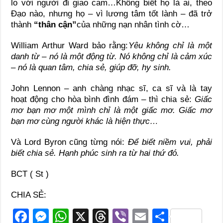
lo với người đi giao cam…Không biết họ là ai, theo
Đạo nào, nhưng họ – vì lương tâm tốt lành – đã trở
thành
“thân cận”
của những nạn nhân tình cờ…
William Arthur Ward bảo rằng:
Yêu không chỉ là một
danh từ – nó là một động từ. Nó không chỉ là cảm xúc
– nó là quan tâm, chia sẻ, giúp đỡ, hy sinh.
John Lennon – anh chàng nhạc sĩ, ca sĩ và là tay
hoạt động cho hòa bình đình đám – thì chia sẻ:
Giấc
mơ bạn mơ một mình chỉ là một giấc mơ. Giấc mơ
bạn mơ cùng người khác là hiện thực…
Và Lord Byron cũng từng nói:
Để biết niềm vui, phải
biết chia sẻ. Hạnh phúc sinh ra từ hai thứ đó.
BCT ( St )
CHIA SẺ:
F
M
W
X
T
Vi
E
S