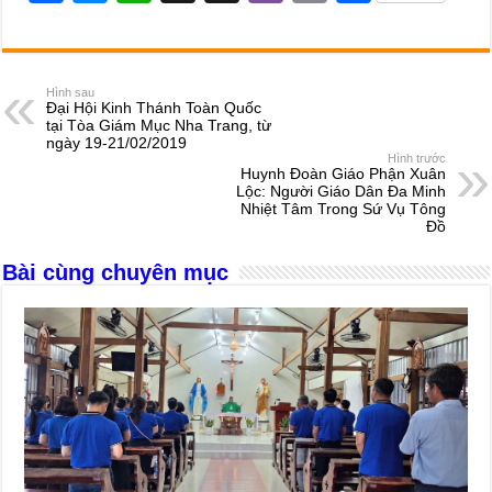
a
e
h
hr
b
m
h
c
ss
at
e
er
ail
ar
e
e
s
a
e
Hình sau
Đại Hội Kinh Thánh Toàn Quốc
b
n
A
d
tại Tòa Giám Mục Nha Trang, từ
ngày 19-21/02/2019
o
g
p
s
Hình trước
Huynh Đoàn Giáo Phận Xuân
o
er
p
Lộc: Người Giáo Dân Đa Minh
Nhiệt Tâm Trong Sứ Vụ Tông
k
Đồ
Bài cùng chuyên mục