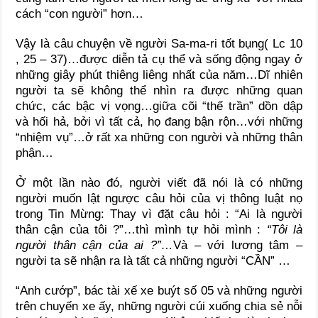
cách “con người” hơn…
Vậy là câu chuyện về người Sa-ma-ri tốt bụng( Lc 10
, 25 – 37)…được diễn tả cụ thể và sống động ngay ở
những giây phút thiêng liêng nhất của năm…Dĩ nhiên
người ta sẽ không thể nhìn ra được những quan
chức, các bậc vị vọng…giữa cõi “thế trần” dồn dập
và hối hả, bởi vì tất cả, họ đang bận rộn…với những
“nhiệm vụ”…ở rất xa những con người và những thân
phận…
Ở một lần nào đó, người viết đã nói là có những
người muốn lật ngược câu hỏi của vị thông luật nọ
trong Tin Mừng: Thay vì đặt câu hỏi : “Ai là người
thân cận của tôi ?”…thì mình tự hỏi mình :
“Tôi là
người thân cận của ai ?”…
Và – với lương tâm –
người ta sẽ nhận ra là tất cả những người “CẦN” …
“Anh cướp”, bác tài xế xe buýt số 05 và những người
trên chuyến xe ấy, những người cúi xuống chia sẻ nỗi