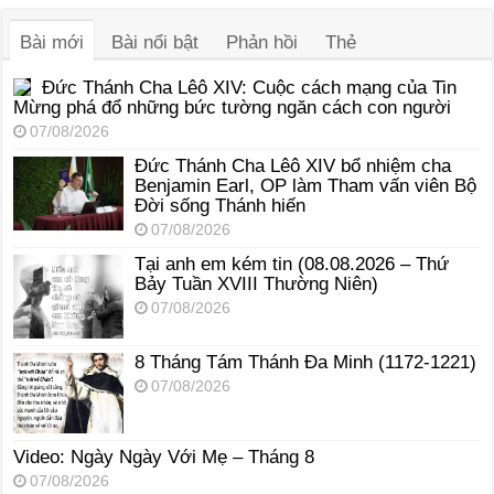
thanh
Bài mới
Bài nổi bật
Phản hồi
Thẻ
Đức Thánh Cha Lêô XIV: Cuộc cách mạng của Tin
Mừng phá đổ những bức tường ngăn cách con người
07/08/2026
Đức Thánh Cha Lêô XIV bổ nhiệm cha
Benjamin Earl, OP làm Tham vấn viên Bộ
Đời sống Thánh hiến
07/08/2026
Tại anh em kém tin (08.08.2026 – Thứ
Bảy Tuần XVIII Thường Niên)
07/08/2026
8 Tháng Tám Thánh Ða Minh (1172-1221)
07/08/2026
Video: Ngày Ngày Với Mẹ – Tháng 8
07/08/2026