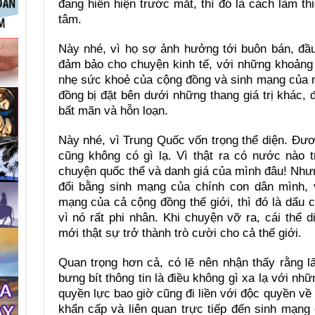
đang hiển hiện trước mắt, thì đó là cách làm th
tâm.
Này nhé, vì họ sợ ảnh hưởng tới buôn bán, đầ
đảm bảo cho chuyện kinh tế, với những khoảng 
nhẹ sức khoẻ của cộng đồng và sinh mạng của 
đồng bị đặt bên dưới những thang giá trị khác, 
bất mãn và hỗn loạn.
Này nhé, vì Trung Quốc vốn trọng thể diện. Đươn
cũng không có gì lạ. Vì thật ra có nước nào t
chuyện quốc thể và danh giá của mình đâu! Nhưn
đổi bằng sinh mạng của chính con dân mình, 
mạng của cả cộng đồng thế giới, thì đó là dấu c
vì nó rất phi nhân. Khi chuyện vỡ ra, cái thể 
mới thật sự trở thành trò cười cho cả thế giới.
Quan trọng hơn cả, có lẽ nên nhận thấy rằng l
bưng bít thông tin là điều không gì xa lạ với nh
quyền lực bao giờ cũng đi liền với độc quyền về 
khẩn cấp và liên quan trực tiếp đến sinh mạng