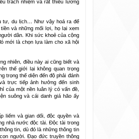
iếu trách nhiệm và rất thiếu lương
u tư, du lịch… Như vậy hoá ra để
tiền và những mối lợi, họ lại xem
người dân. Khi sức khoẻ của cộng
đó mới là chọn lựa làm cho xã hội
g nhiên, điều này ai cũng biết và
rên thế giới lại không quan trọng
g trọng thể diện đến độ phải đánh
và trực tiếp ảnh hưởng đến sinh
hỉ của một nền luân lý có vấn đề,
diện suông và cái danh giá hão ấy
ấp liếm và gian dối, độc quyền và
ững nhà nước độc tài. Độc tài trong
thông tin, dù đó là những thông tin
 con người. Đạo đức truyền thông