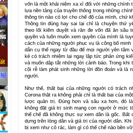
vốn là một khái niệm xa xỉ đối với những chính t
lựa nền tảng của truyền thông trong những chính
thông tin nào có lợi cho chế độ của mình, chứ k
Thông tin đúng hay sai lại chỉ là chuyện thứ
theo lối kiểm duyệt và răn đe vốn đã ăn sâu 
quyền và luôn muốn xem quyền của mình là tuyệ
cách của những người phục vụ là công bố minh b
dẫn cụ thể ngay từ đầu để mọi người yên tâm 
kẻ có trách nhiệm lại ngay lập tức phản ứng ki
và muốn dập tắt những lời cảnh báo. Trong khi th
cội rễ làm phát sinh những lời đồn đoán và là
người.
Như thế, thất bại của những người có trách nh
Corona thật ra không phải chỉ là thất bại của mộ
lược quản trị. Đúng hơn và sâu xa hơn, đó là
không đặt giá trị sinh mạng con người ở mức t
thể chế đã không thực sự xem dân là gốc. Bất 
dựng trên lòng dân và giá trị của người dân. K
bị xem như cỏ rác, làm gì có thể chế nào bền vữ