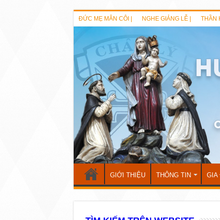
ĐỨC MẸ MÂN CÔI |
NGHE GIẢNG LỄ |
THẦN 
GIỚI THIỆU
THÔNG TIN
GIA