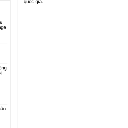
quốc gia.
a
nge
i
ông
i
hân