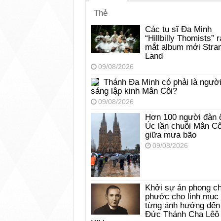
Thẻ
Các tu sĩ Đa Minh
“Hillbilly Thomists” r
mắt album mới Stra
Land
09/08/2026
Thánh Đa Minh có phải là ngườ
sáng lập kinh Mân Côi?
09/08/2026
Hơn 100 người đàn 
Úc lần chuỗi Mân Cô
giữa mưa bão
09/08/2026
Khởi sự án phong c
phước cho linh mục
từng ảnh hưởng đến
Đức Thánh Cha Lêô