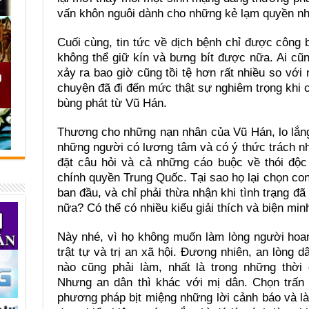
vấn khôn nguôi dành cho những kẻ lạm quyền như
Cuối cùng, tin tức về dịch bệnh chỉ được công 
không thể giữ kín và bưng bít được nữa. Ai cũ
xảy ra bao giờ cũng tồi tệ hơn rất nhiều so vớ
chuyện đã đi đến mức thật sự nghiêm trọng khi c
bùng phát từ Vũ Hán.
Thương cho những nạn nhân của Vũ Hán, lo lắng 
những người có lương tâm và có ý thức trách nh
đặt câu hỏi và cả những cáo buộc về thói độc
chính quyền Trung Quốc. Tại sao họ lại chọn con
ban đầu, và chỉ phải thừa nhận khi tình trạng 
nữa? Có thể có nhiều kiểu giải thích và biện min
Này nhé, vì họ không muốn làm lòng người hoan
trật tự và trị an xã hội. Đương nhiên, an lòng 
nào cũng phải làm, nhất là trong những thời
Nhưng an dân thì khác với mị dân. Chọn trấn 
phương pháp bịt miệng những lời cảnh báo và l