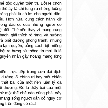
hể độc quyền toàn trị. Bởi lẽ chọn
 thể ấy là chỉ tung ra những luồng
hông phải là có lợi cho người dân.
 yếu. Hơn nữa, cung cách hành xử
trong đầu óc của những người có
t đối. Thế nên thay vì mang cung
ạch, giải thích rõ ràng, và hướng
và biết đường phòng tránh, những
ểu lạm quyền, bằng cách bịt miệng
ật ra bưng bít thông tin mới là là
 nguyên nhân gây hoang mang lòng
iệm trực tiếp trong cơn đại dịch
t đường lối chính trị hay một chiến
 thất bại của một nền luân lý đã
ối thượng. Đó là thấy bại của một
cứ một thể chế nào cũng phải xây
hi mạng sống người dân có nguy cơ
ng trên đống cỏ rác!