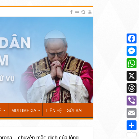
Face
Mess
What
X
Thre
Viber
Ẻ
MULTIMEDIA
LIÊN HỆ – GỬI BÀI
Emai
Shar
orona – chuyện mắc dịch của lòng