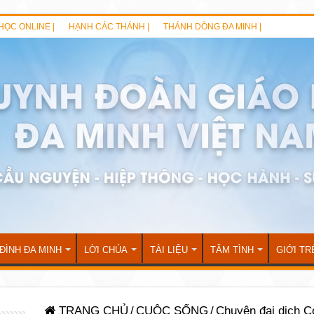
HỌC ONLINE |
HẠNH CÁC THÁNH |
THÁNH DÒNG ĐA MINH |
 ĐÌNH ĐA MINH
LỜI CHÚA
TÀI LIỆU
TÂM TÌNH
GIỚI TR
TRANG CHỦ
/
CUỘC SỐNG
/
Chuyện đại dịch C