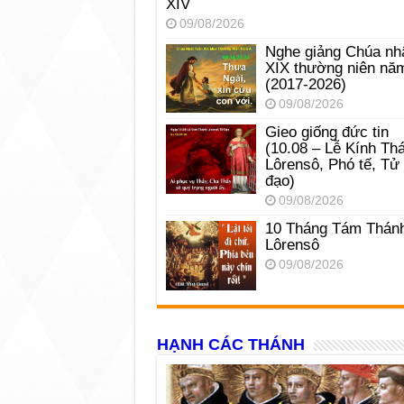
XIV
09/08/2026
Nghe giảng Chúa nh
XIX thường niên nă
(2017-2026)
09/08/2026
Gieo giống đức tin
(10.08 – Lễ Kính Th
Lôrensô, Phó tế, Tử
đạo)
09/08/2026
10 Tháng Tám Thán
Lôrensô
09/08/2026
HẠNH CÁC THÁNH