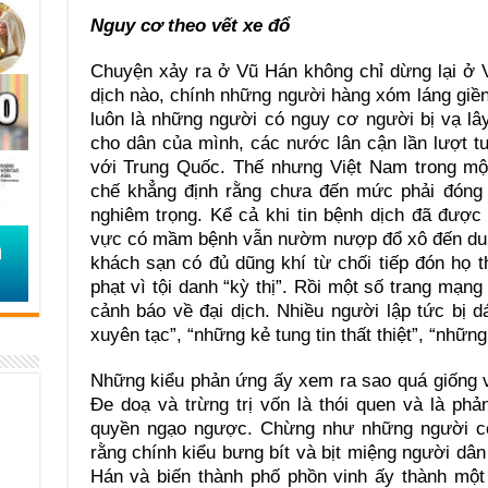
Nguy cơ theo vết xe đổ
Chuyện xảy ra ở Vũ Hán không chỉ dừng lại ở 
dịch nào, chính những người hàng xóm láng giề
luôn là những người có nguy cơ người bị vạ lâ
cho dân của mình, các nước lân cận lần lượt t
với Trung Quốc. Thế nhưng Việt Nam trong một
chế khẳng định rằng chưa đến mức phải đóng 
nghiêm trọng. Kể cả khi tin bệnh dịch đã được
vực có mầm bệnh vẫn nườm nượp đổ xô đến du lị
khách sạn có đủ dũng khí từ chối tiếp đón họ 
phạt vì tội danh “kỳ thị”. Rồi một số trang mạng
cảnh báo về đại dịch. Nhiều người lập tức bị d
xuyên tạc”, “những kẻ tung tin thất thiệt”, “nhữ
Những kiểu phản ứng ấy xem ra sao quá giống v
Đe doạ và trừng trị vốn là thói quen và là ph
quyền ngạo ngược. Chừng như những người c
rằng chính kiểu bưng bít và bịt miệng người dân
Hán và biến thành phố phồn vinh ấy thành một