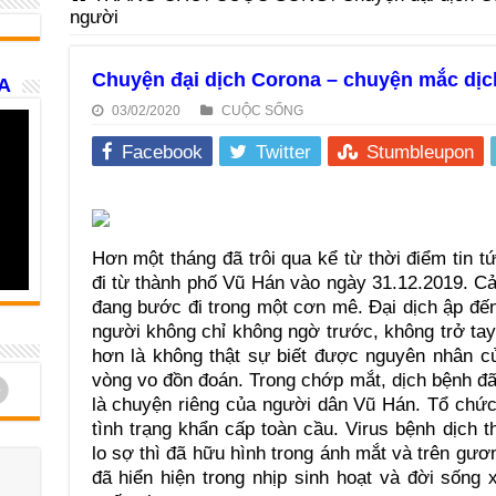
người
Chuyện đại dịch Corona – chuyện mắc dịc
A
03/02/2020
CUỘC SỐNG
Facebook
Twitter
Stumbleupon
Hơn một tháng đã trôi qua kể từ thời điểm tin 
đi từ thành phố Vũ Hán vào ngày 31.12.2019. C
đang bước đi trong một cơn mê. Đại dịch ập đế
người không chỉ không ngờ trước, không trở tay
hơn là không thật sự biết được nguyên nhân c
vòng vo đồn đoán. Trong chớp mắt, dịch bệnh đã
d
là chuyện riêng của người dân Vũ Hán. Tổ chức
tình trạng khẩn cấp toàn cầu. Virus bệnh dịch 
lo sợ thì đã hữu hình trong ánh mắt và trên gư
đã hiển hiện trong nhịp sinh hoạt và đời sống 