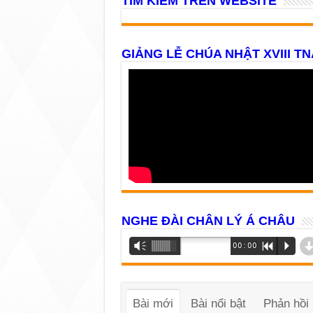
TÌM KIẾM TRÊN WEBSITE
GIẢNG LỄ CHÚA NHẬT XVIII TN
NGHE ĐÀI CHÂN LÝ Á CHÂU
Trình
Vm
00:00
R
P
phát
âm
thanh
Bài mới
Bài nổi bật
Phản hồi