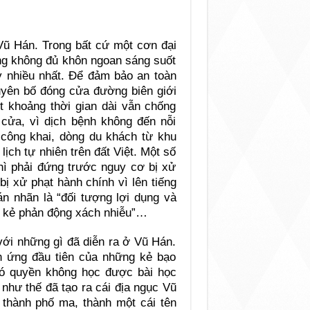
Vũ Hán. Trong bất cứ một cơn đại
ng không đủ khôn ngoan sáng suốt
y nhiều nhất. Để đảm bảo an toàn
uyên bố đóng cửa đường biên giới
 khoảng thời gian dài vẫn chống
cửa, vì dịch bệnh không đến nỗi
 công khai, dòng du khách từ khu
ch tự nhiên trên đất Việt. Một số
thì phải đứng trước nguy cơ bị xử
 bị xử phạt hành chính vì lên tiếng
án nhãn là “đối tượng lợi dụng và
ng kẻ phản động xách nhiễu”…
ới những gì đã diễn ra ở Vũ Hán.
ản ứng đầu tiên của những kẻ bạo
ó quyền không học được bài học
 như thế đã tạo ra cái địa ngục Vũ
 thành phố ma, thành một cái tên