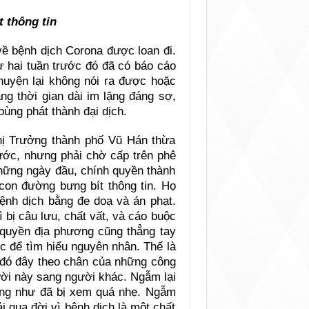
 thông tin
 về bệnh dịch Corona được loan đi.
 hai tuần trước đó đã có báo cáo
chuyện lại không nói ra được hoặc
ng thời gian dài im lặng đáng sợ,
bùng phát thành đại dịch.
Thị Trưởng thành phố Vũ Hán thừa
rước, nhưng phải chờ cấp trên phê
hững ngày đầu, chính quyền thành
on đường bưng bít thông tin. Họ
ệnh dịch bằng đe doạ và án phạt.
 bị câu lưu, chất vất, và cáo buộc
h quyền địa phương cũng thẳng tay
c để tìm hiểu nguyên nhân. Thế là
p đó đây theo chân của những công
ười này sang người khác. Ngẫm lại
ng như đã bị xem quá nhẹ. Ngẫm
 qua đời vì bệnh dịch là một chất