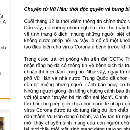
Chuyện từ Vũ Hán: thói độc quyền và bưng bít
ật
Cuối tháng 12 là thời điểm thông tin chính thức
m A
Dẫu vậy, có những nhóm nghiên cứu cho thấy từ
về tình trạng ổ dịch, nhưng những người biết 
không được phép nói ra. Vậy là có cả một khoả
tạo điều kiện cho virus Corona ủ bệnh trước khi 
ánh
Trong cuộc trả lời phỏng vấn trên đài CCTV, 
nhận rằng họ đã có thông tin về bệnh dịch từ t
chuẩn thì mới dám công bố. Như vậy, ngay từ n
h
phố Vũ Hán và nhà nước Trung Quốc đã chọn c
còn bịt miệng những người cảnh báo nguy cơ b
Những người gióng lên tiếng chuông cảnh báo thì
với tội danh “truyền bá tin đồn sai lệch”. Chín
từ chối cho phép giới khoa học quốc tế nhập cuộ
virus Corona được tự do tung tăng du lịch khắ
dân thành Vũ Hán đang ủ bệnh, và lây lan từ ng
mới thấy chuyện sinh mạng của con người chừ
lại mới thấy mỗi một sinh mạng đáng thương phải