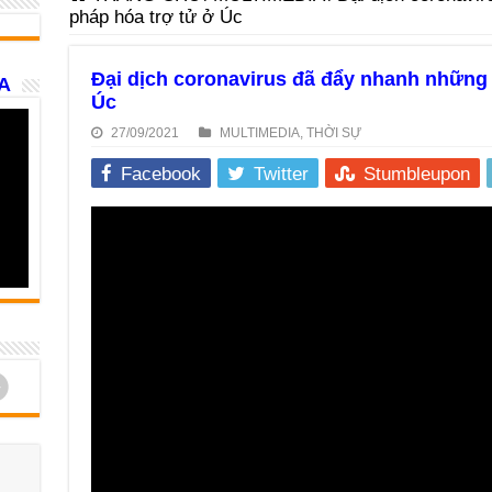
pháp hóa trợ tử ở Úc
Đại dịch coronavirus đã đẩy nhanh những 
A
Úc
27/09/2021
MULTIMEDIA
,
THỜI SỰ
Facebook
Twitter
Stumbleupon
d