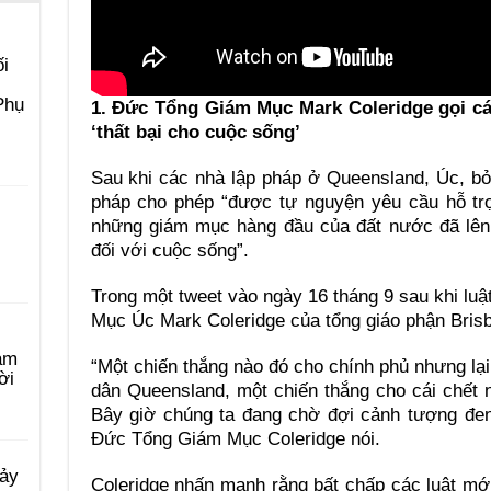
i
Phụ
1. Đức Tổng Giám Mục Mark Coleridge gọi các
‘thất bại cho cuộc sống’
Sau khi các nhà lập pháp ở Queensland, Úc, bỏ
pháp cho phép “được tự nguyện yêu cầu hỗ trợ 
những giám mục hàng đầu của đất nước đã lên á
đối với cuộc sống”.
Trong một tweet vào ngày 16 tháng 9 sau khi l
Mục Úc Mark Coleridge của tổng giáo phận Brisb
àm
“Một chiến thắng nào đó cho chính phủ nhưng lại
ời
dân Queensland, một chiến thắng cho cái chết
Bây giờ chúng ta đang chờ đợi cảnh tượng đen
Đức Tổng Giám Mục Coleridge nói.
Bảy
Coleridge nhấn mạnh rằng bất chấp các luật mớ