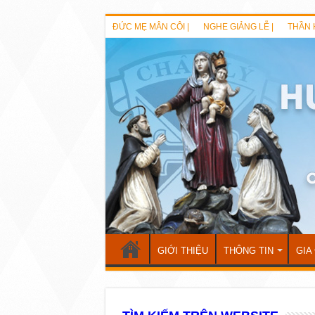
ĐỨC MẸ MÂN CÔI |
NGHE GIẢNG LỄ |
THẦN 
GIỚI THIỆU
THÔNG TIN
GIA