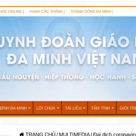
HỌC ONLINE |
HẠNH CÁC THÁNH |
THÁNH DÒNG ĐA MINH |
 ĐÌNH ĐA MINH
LỜI CHÚA
TÀI LIỆU
TÂM TÌNH
GIỚI TR
TRANG CHỦ
/
MULTIMEDIA
/
Đại dịch coronavi