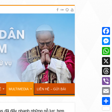
Face
Mess
What
X
Thre
Viber
Ẻ
MULTIMEDIA
LIÊN HỆ – GỬI BÀI
Emai
Shar
rus đã đẩy nhanh những nỗ lực hợp