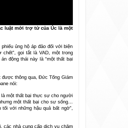
 luật mới trợ tử của Úc là một
 phiếu ủng hộ áp đảo đối với biện
chết”, gọi tắt là VAD, một trong
n động thái này là “một thất bại
uật được thông qua, Đức Tổng Giám
ane nói:
 là một thất bại thực sự cho người
 nhưng một thất bại cho sự sống…
 tối với những hậu quả bất ngờ”,
i, các nhà cung cấp dịch vụ chăm