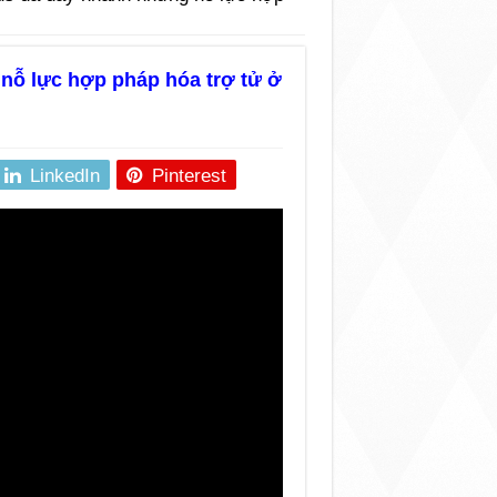
nỗ lực hợp pháp hóa trợ tử ở
LinkedIn
Pinterest