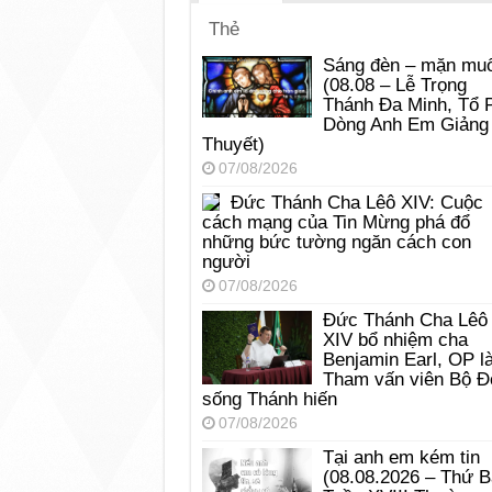
Thẻ
Sáng đèn – mặn muố
(08.08 – Lễ Trọng
Thánh Đa Minh, Tổ 
Dòng Anh Em Giảng
Thuyết)
07/08/2026
Đức Thánh Cha Lêô XIV: Cuộc
cách mạng của Tin Mừng phá đổ
những bức tường ngăn cách con
người
07/08/2026
Đức Thánh Cha Lêô
XIV bổ nhiệm cha
Benjamin Earl, OP l
Tham vấn viên Bộ Đ
sống Thánh hiến
07/08/2026
Tại anh em kém tin
(08.08.2026 – Thứ 