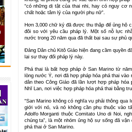
“có những dị tật của thai nhi, hay có nguy cơ 
chất hoặc tâm lý của người phụ nữ”.
Hơn 3,000 chữ ký đã được thu thập để ủng hộ c
đôi so với yêu cầu pháp lý. Một số nỗ lực nhằ
nước trong 20 năm qua đã thất bại sau sự phủ qu
Đảng Dân chủ Kitô Giáo hiện đang cầm quyền đã
lại sự thay đổi pháp lý này.
Phá thai là bất hợp pháp ở San Marino từ nă
lòng nước Ý, nơi đã hợp pháp hóa phá thai vào
dân theo Công Giáo đã lần lượt hợp pháp hóa p
Nhĩ Lan, nơi việc hợp pháp hóa phá thai bằng tr
“San Marino không có nghĩa vụ phải thông qua l
giới với nó, và nó không cần phụ thuộc vào t
Adolfo Morganti thuộc Comitato Uno di Noi, ng
chúng ta”, là một nhóm ủng hộ sự sống đã vận 
phá thai ở San Marino.