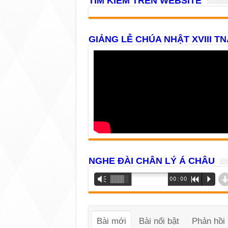
TÌM KIẾM TRÊN WEBSITE
GIẢNG LỄ CHÚA NHẬT XVIII TN
NGHE ĐÀI CHÂN LÝ Á CHÂU
Trình
Vm
00:00
R
P
phát
âm
thanh
Bài mới
Bài nổi bật
Phản hồi