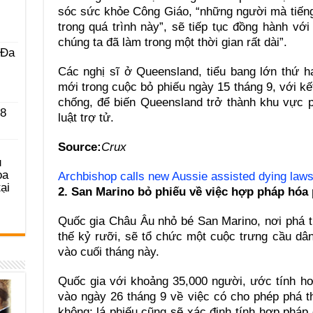
sóc sức khỏe Công Giáo, “những người mà tiếng
trong quá trình này”, sẽ tiếp tục đồng hành vớ
chúng ta đã làm trong một thời gian rất dài”.
 Ða
Các nghị sĩ ở Queensland, tiểu bang lớn thứ h
mới trong cuộc bỏ phiếu ngày 15 tháng 9, với kế
chống, để biến Queensland trở thành khu vực 
 8
luật trợ tử.
Source:
Crux
u
ọa
Archbishop calls new Aussie assisted dying laws a
ại
2. San Marino bỏ phiếu về việc hợp pháp hóa 
Quốc gia Châu Âu nhỏ bé San Marino, nơi phá t
thế kỷ rưỡi, sẽ tổ chức một cuộc trưng cầu dâ
vào cuối tháng này.
Quốc gia với khoảng 35,000 người, ước tính h
vào ngày 26 tháng 9 về việc có cho phép phá t
không; lá phiếu cũng sẽ xác định tính hợp pháp 