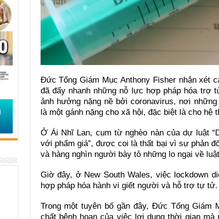
Đức Tổng Giám Mục Anthony Fisher nhận xét ca
đã đẩy nhanh những nỗ lực hợp pháp hóa trợ tử
ảnh hưởng nặng nề bởi coronavirus, nơi những
là một gánh nặng cho xã hội, đặc biệt là cho hệ t
Ở Ái Nhĩ Lan, cụm từ nghèo nàn của dự luật “Dy
với phẩm giá”, được coi là thất bại vì sự phản đ
và hàng nghìn người bày tỏ những lo ngại về luật
Giờ đây, ở New South Wales, việc lockdown di
hợp pháp hóa hành vi giết người và hỗ trợ tự tử.
Trong một tuyên bố gần đây, Đức Tổng Giám M
chất bệnh hoạn của việc lợi dụng thời gian mà