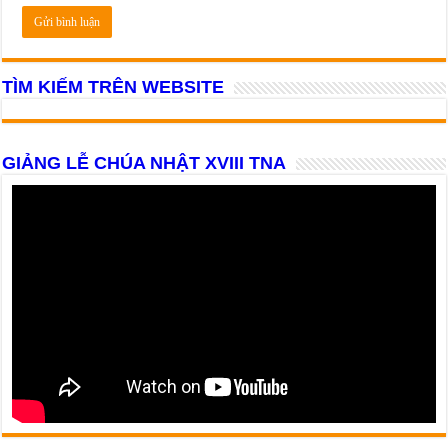
TÌM KIẾM TRÊN WEBSITE
GIẢNG LỄ CHÚA NHẬT XVIII TNA