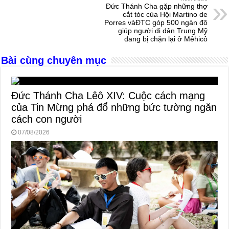
o
g
p
s
Đức Thánh Cha gặp những thợ
o
er
p
cắt tóc của Hội Martino de
Porres vàĐTC góp 500 ngàn đô
k
giúp người di dân Trung Mỹ
đang bị chặn lại ở Mêhicô
Bài cùng chuyên mục
Đức Thánh Cha Lêô XIV: Cuộc cách mạng
của Tin Mừng phá đổ những bức tường ngăn
cách con người
07/08/2026