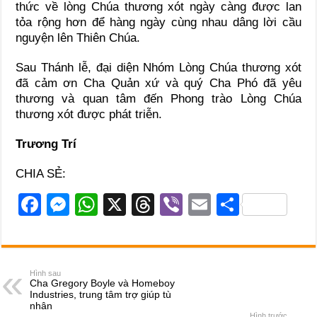
thức về lòng Chúa thương xót ngày càng được lan
tỏa rộng hơn để hàng ngày cùng nhau dâng lời cầu
nguyện lên Thiên Chúa.
Sau Thánh lễ, đại diện Nhóm Lòng Chúa thương xót
đã cảm ơn Cha Quản xứ và quý Cha Phó đã yêu
thương và quan tâm đến Phong trào Lòng Chúa
thương xót được phát triễn.
Trương Trí
CHIA SẺ:
F
M
W
X
T
Vi
E
S
a
e
h
hr
b
m
h
c
ss
at
e
er
ail
ar
e
e
s
a
e
Hình sau
Cha Gregory Boyle và Homeboy
b
n
A
d
Industries, trung tâm trợ giúp tù
nhân
Hình trước