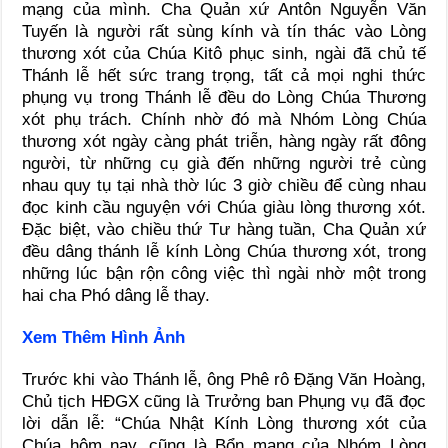
mạng của mình. Cha Quản xứ Antôn Nguyễn Văn
Tuyến là người rất sùng kính và tín thác vào Lòng
thương xót của Chúa Kitô phục sinh, ngài đã chủ tế
Thánh lễ hết sức trang trọng, tất cả mọi nghi thức
phụng vụ trong Thánh lễ đều do Lòng Chúa Thương
xót phụ trách. Chính nhờ đó mà Nhóm Lòng Chúa
thương xót ngày càng phát triễn, hàng ngày rất đông
người, từ những cụ già đến những người trẻ cùng
nhau quy tụ tại nhà thờ lúc 3 giờ chiều để cùng nhau
đọc kinh cầu nguyện với Chúa giàu lòng thương xót.
Đặc biệt, vào chiều thứ Tư hàng tuần, Cha Quản xứ
đều dâng thánh lễ kính Lòng Chúa thương xót, trong
những lúc bận rộn công việc thì ngài nhờ một trong
hai cha Phó dâng lễ thay.
Xem Thêm Hình Ảnh
Trước khi vào Thánh lễ, ông Phê rô Đặng Văn Hoàng,
Chủ tịch HĐGX cũng là Trưởng ban Phụng vụ đã đọc
lời dẫn lễ: “Chúa Nhật Kính Lòng thương xót của
Chúa hôm nay, cũng là Bổn mạng của Nhóm Lòng