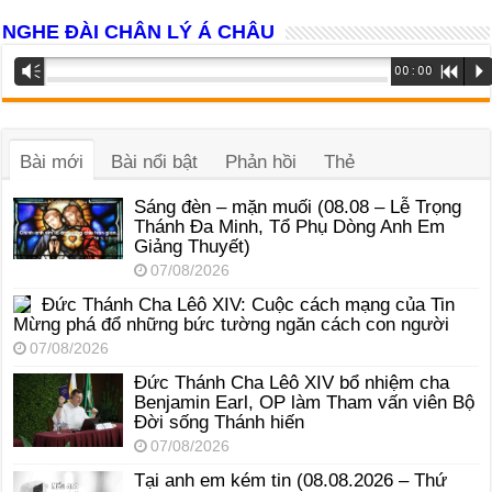
NGHE ĐÀI CHÂN LÝ Á CHÂU
Trình
Vm
00:00
R
P
phát
âm
thanh
Bài mới
Bài nổi bật
Phản hồi
Thẻ
Sáng đèn – mặn muối (08.08 – Lễ Trọng
Thánh Đa Minh, Tổ Phụ Dòng Anh Em
Giảng Thuyết)
07/08/2026
Đức Thánh Cha Lêô XIV: Cuộc cách mạng của Tin
Mừng phá đổ những bức tường ngăn cách con người
07/08/2026
Đức Thánh Cha Lêô XIV bổ nhiệm cha
Benjamin Earl, OP làm Tham vấn viên Bộ
Đời sống Thánh hiến
07/08/2026
Tại anh em kém tin (08.08.2026 – Thứ