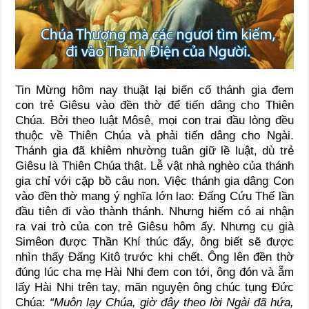
Tin Mừng hôm nay thuật lại biến cố thánh gia đem
con trẻ Giêsu vào đền thờ để tiến dâng cho Thiên
Chúa. Bởi theo luật Môsê, mọi con trai đầu lòng đều
thuộc về Thiên Chúa và phải tiến dâng cho Ngài.
Thánh gia đã khiêm nhường tuân giữ lề luật, dù trẻ
Giêsu là Thiên Chúa thật. Lễ vật nhà nghèo của thánh
gia chỉ với cặp bồ câu non. Việc thánh gia dâng Con
vào đền thờ mang ý nghĩa lớn lao: Đấng Cứu Thế lần
đầu tiên đi vào thành thánh. Nhưng hiếm có ai nhận
ra vai trò của con trẻ Giêsu hôm ấy. Nhưng cụ già
Simêon được Thần Khí thúc đẩy, ông biết sẽ được
nhìn thấy Đấng Kitô trước khi chết. Ông lên đền thờ
đúng lúc cha mẹ Hài Nhi đem con tới, ông đón và ẵm
lấy Hài Nhi trên tay, mãn nguyện ông chúc tụng Đức
Chúa:
“Muôn lạy Chúa, giờ đây theo lời Ngài đã hứa,