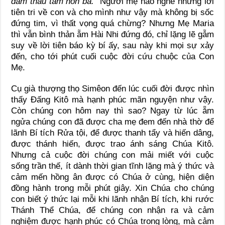
đâm thâu tâm hồn bà.”
Người mẹ nào nghe những lời
tiên tri về con và cho mình như vậy mà không bị sốc
đứng tim, vì thất vọng quá chừng? Nhưng Mẹ Maria
thì vẫn bình thản ẵm Hài Nhi đứng đó, chỉ lặng lẽ gẫm
suy về lời tiên báo kỳ bí ấy, sau này khi mọi sự xảy
đến, cho tới phút cuối cuộc đời cứu chuộc của Con
Mẹ.
Cụ già thượng thọ Simêon đến lúc cuối đời được nhìn
thấy Đấng Kitô mà hạnh phúc mãn nguyện như vậy.
Còn chúng con hôm nay thì sao? Ngay từ lúc ẵm
ngửa chúng con đã được cha mẹ đem đến nhà thờ để
lãnh Bí tích Rửa tội, để được thanh tẩy và hiến dâng,
được thánh hiến, được trao ánh sáng Chúa Kitô.
Nhưng cả cuộc đời chúng con mải miết với cuộc
sống trần thế, ít dành thời gian tĩnh lặng mà ý thức và
cảm mến hồng ân được có Chúa ở cùng, hiện diện
đồng hành trong mỗi phút giây. Xin Chúa cho chúng
con biết ý thức lại mỗi khi lãnh nhận Bí tích, khi rước
Thánh Thể Chúa, để chúng con nhận ra và cảm
nghiệm được hạnh phúc có Chúa trong lòng, mà cảm