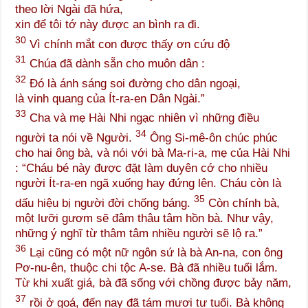
theo lời Ngài đã hứa,
xin để tôi tớ này được an bình ra đi.
30
Vì chính mắt con được thấy ơn cứu độ
31
Chúa đã dành sẵn cho muôn dân :
32
Đó là ánh sáng soi đường cho dân ngoại,
là vinh quang của Ít-ra-en Dân Ngài.”
33
Cha và mẹ Hài Nhi ngạc nhiên vì những điều
34
người ta nói về Người.
Ông Si-mê-ôn chúc phúc
cho hai ông bà, và nói với bà Ma-ri-a, mẹ của Hài Nhi
: “Cháu bé này được đặt làm duyên cớ cho nhiều
người Ít-ra-en ngã xuống hay đứng lên. Cháu còn là
35
dấu hiệu bị người đời chống báng.
Còn chính bà,
một lưỡi gươm sẽ đâm thâu tâm hồn bà. Như vậy,
những ý nghĩ từ thâm tâm nhiều người sẽ lộ ra.”
36
Lại cũng có một nữ ngôn sứ là bà An-na, con ông
Pơ-nu-ên, thuộc chi tộc A-se. Bà đã nhiều tuổi lắm.
Từ khi xuất giá, bà đã sống với chồng được bảy năm,
37
rồi ở goá, đến nay đã tám mươi tư tuổi. Bà không