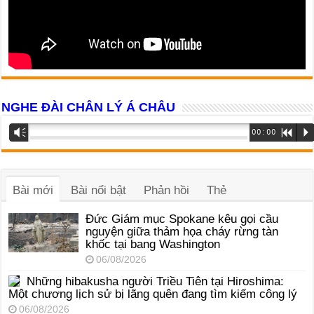
NGHE ĐÀI CHÂN LÝ Á CHÂU
Trình
Vm
00:00
R
P
phát
âm
thanh
Bài mới
Bài nổi bật
Phản hồi
Thẻ
Đức Giám mục Spokane kêu gọi cầu
nguyện giữa thảm họa cháy rừng tàn
khốc tại bang Washington
06/08/2026
Những hibakusha người Triều Tiên tại Hiroshima:
Một chương lịch sử bị lãng quên đang tìm kiếm công lý
06/08/2026