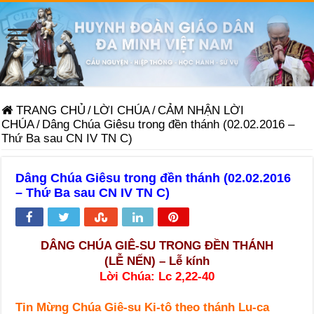
TRANG CHỦ
/
LỜI CHÚA
/
CẢM NHẬN LỜI
CHÚA
/
Dâng Chúa Giêsu trong đền thánh (02.02.2016 –
Thứ Ba sau CN IV TN C)
Dâng Chúa Giêsu trong đền thánh (02.02.2016
– Thứ Ba sau CN IV TN C)
DÂNG CHÚA GIÊ-SU TRONG ĐỀN THÁNH
(LỄ NẾN) – L
ễ kính
Lời Chúa:
Lc 2,22-40
Tin Mừng Chúa Giê-su Ki-tô theo thánh Lu-ca