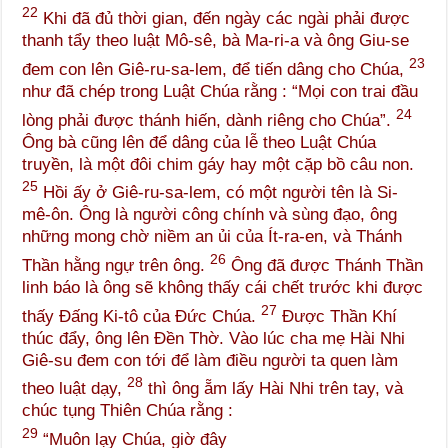
22
Khi đã đủ thời gian, đến ngày các ngài phải được
thanh tẩy theo luật Mô-sê, bà Ma-ri-a và ông Giu-se
23
đem con lên Giê-ru-sa-lem, để tiến dâng cho Chúa,
như đã chép trong Luật Chúa rằng : “Mọi con trai đầu
24
lòng phải được thánh hiến, dành riêng cho Chúa”.
Ông bà cũng lên để dâng của lễ theo Luật Chúa
truyền, là một đôi chim gáy hay một cặp bồ câu non.
25
Hồi ấy ở Giê-ru-sa-lem, có một người tên là Si-
mê-ôn. Ông là người công chính và sùng đạo, ông
những mong chờ niềm an ủi của Ít-ra-en, và Thánh
26
Thần hằng ngự trên ông.
Ông đã được Thánh Thần
linh báo là ông sẽ không thấy cái chết trước khi được
27
thấy Đấng Ki-tô của Đức Chúa.
Được Thần Khí
thúc đẩy, ông lên Đền Thờ. Vào lúc cha mẹ Hài Nhi
Giê-su đem con tới để làm điều người ta quen làm
28
theo luật dạy,
thì ông ẵm lấy Hài Nhi trên tay, và
chúc tụng Thiên Chúa rằng :
29
“Muôn lạy Chúa, giờ đây