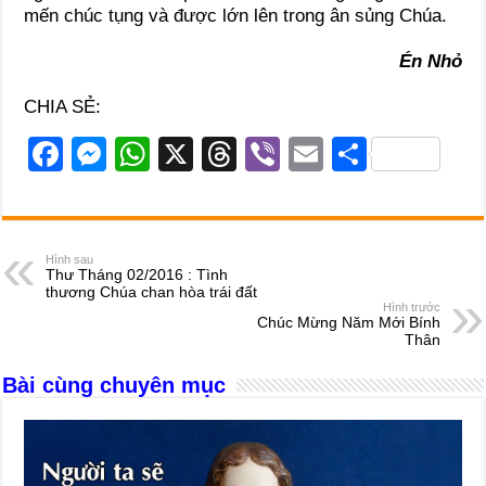
mến chúc tụng và được lớn lên trong ân sủng Chúa.
Én Nhỏ
CHIA SẺ:
F
M
W
X
T
Vi
E
S
a
e
h
hr
b
m
h
c
ss
at
e
er
ail
ar
e
e
s
a
e
Hình sau
Thư Tháng 02/2016 : Tình
b
n
A
d
thương Chúa chan hòa trái đất
Hình trước
o
g
p
s
Chúc Mừng Năm Mới Bính
Thân
o
er
p
Bài cùng chuyên mục
k