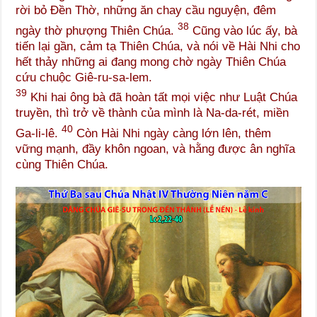
rời bỏ Đền Thờ, những ăn chay cầu nguyện, đêm
38
ngày thờ phượng Thiên Chúa.
Cũng vào lúc ấy, bà
tiến lại gần, cảm tạ Thiên Chúa, và nói về Hài Nhi cho
hết thảy những ai đang mong chờ ngày Thiên Chúa
cứu chuộc Giê-ru-sa-lem.
39
Khi hai ông bà đã hoàn tất mọi việc như Luật Chúa
truyền, thì trở về thành của mình là Na-da-rét, miền
40
Ga-li-lê.
Còn Hài Nhi ngày càng lớn lên, thêm
vững mạnh, đầy khôn ngoan, và hằng được ân nghĩa
cùng Thiên Chúa.