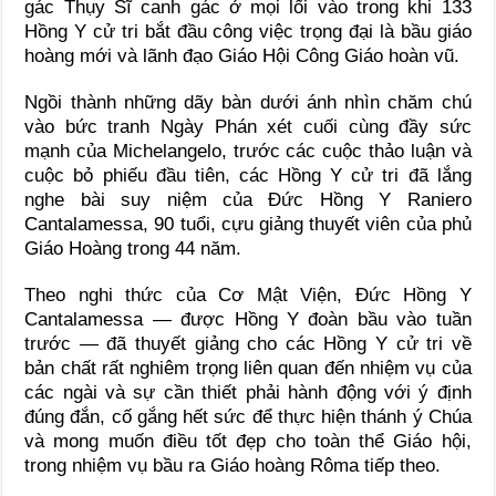
gác Thụy Sĩ canh gác ở mọi lối vào trong khi 133
Hồng Y cử tri bắt đầu công việc trọng đại là bầu giáo
hoàng mới và lãnh đạo Giáo Hội Công Giáo hoàn vũ.
Ngồi thành những dãy bàn dưới ánh nhìn chăm chú
vào bức tranh Ngày Phán xét cuối cùng đầy sức
mạnh của Michelangelo, trước các cuộc thảo luận và
cuộc bỏ phiếu đầu tiên, các Hồng Y cử tri đã lắng
nghe bài suy niệm của Đức Hồng Y Raniero
Cantalamessa, 90 tuổi, cựu giảng thuyết viên của phủ
Giáo Hoàng trong 44 năm.
Theo nghi thức của Cơ Mật Viện, Đức Hồng Y
Cantalamessa — được Hồng Y đoàn bầu vào tuần
trước — đã thuyết giảng cho các Hồng Y cử tri về
bản chất rất nghiêm trọng liên quan đến nhiệm vụ của
các ngài và sự cần thiết phải hành động với ý định
đúng đắn, cố gắng hết sức để thực hiện thánh ý Chúa
và mong muốn điều tốt đẹp cho toàn thể Giáo hội,
trong nhiệm vụ bầu ra Giáo hoàng Rôma tiếp theo.