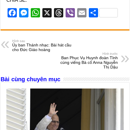
CHIA SẺ:
F
M
W
X
T
Vi
E
S
a
e
h
hr
b
m
h
c
ss
at
e
er
ail
ar
e
e
s
a
e
Hình sau
Ủy ban Thánh nhạc: Bài hát cầu
b
n
A
d
cho Đức Giáo hoàng
Hình trước
o
g
p
s
Ban Phục Vụ Huynh đoàn Tỉnh
cúng viếng Bà cố Anna Nguyễn
o
er
p
Thị Dậu
k
Bài cùng chuyên mục