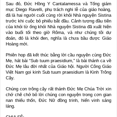
Sau đó, Đức Hồng Y Cantalamessa và Tổng giám
mục Diego Ravelli, phụ trách nghi lễ của giáo hoàng,
đã là hai người cuối cùng rời khỏi Nhà nguyện Sistina
trước khi cuộc bỏ phiếu bắt đầu. Cảnh tượng đầu tiên
của khói từ ống khói Nhà nguyện Sistina đã xuất hiện
vào buổi tối theo giờ Rôma, và như chúng tôi dự
đoán, đó là khói đen, nghĩa là chưa bầu được Giáo
Hoàng mới.
Phiên họp đã kết thúc bằng lời cầu nguyện cùng Đức
Mẹ, hát bài “Sub tuum praesidium,” là bài thánh ca về
Đức Mẹ lâu đời nhất của Giáo hội. Người Công Giáo
Việt Nam gọi kinh Sub tuum praesidium là Kinh Trông
Cậy.
Chúng con trông cậy rất thánh Đức Mẹ Chúa Trời xin
chớ chê chớ bỏ lời chúng con nguyện trong cơn gian
nan thiếu thốn, Đức Nữ đồng trinh, hiển vinh sáng
láng.