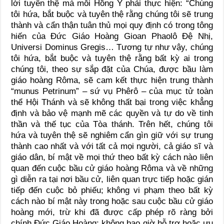
lời tuyên thệ mà mỗi Hồng Y phải thực hiện: “Chúng
tôi hứa, bắt buộc và tuyên thệ rằng chúng tôi sẽ trung
thành và cẩn thận tuân thủ mọi quy định có trong tông
hiến của Đức Giáo Hoàng Gioan Phaolô Đệ Nhị,
Universi Dominus Gregis… Tương tự như vậy, chúng
tôi hứa, bắt buộc và tuyên thệ rằng bất kỳ ai trong
chúng tôi, theo sự sắp đặt của Chúa, được bầu làm
giáo hoàng Rôma, sẽ cam kết thực hiện trung thành
“munus Petrinum” – sứ vụ Phêrô – của mục tử toàn
thể Hội Thánh và sẽ không thất bại trong việc khẳng
định và bảo vệ mạnh mẽ các quyền và tự do về tinh
thần và thế tục của Tòa thánh. Trên hết, chúng tôi
hứa và tuyên thệ sẽ nghiêm cẩn gìn giữ với sự trung
thành cao nhất và với tất cả mọi người, cả giáo sĩ và
giáo dân, bí mật về mọi thứ theo bất kỳ cách nào liên
quan đến cuộc bầu cử giáo hoàng Rôma và về những
gì diễn ra tại nơi bầu cử, liên quan trực tiếp hoặc gián
tiếp đến cuộc bỏ phiếu; không vi phạm theo bất kỳ
cách nào bí mật này trong hoặc sau cuộc bầu cử giáo
hoàng mới, trừ khi đã được cấp phép rõ ràng bởi
chính Đức Giáo Hoàng; không bao giờ hỗ trợ hoặc ưu