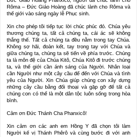
Đức Giáo Hoàng Phanxicô, người đã chúc lành cho
Rôma – Đức Giáo Hoàng đã chúc lành cho Rôma và
thế giới vào sáng ngày lễ Phục sinh.
Xin cho phép tôi tiếp tục lời chúc phúc đó. Chúa yêu
thương chúng ta, tất cả chúng ta, cái ác sẽ không
thắng thế. Tất cả chúng ta đều nằm trong tay Chúa.
Không sợ hãi, đoàn kết, tay trong tay với Chúa và
giữa chúng ta, chúng ta sẽ tiến về phía trước. Chúng
ta là môn đệ của Chúa Kitô, Chúa Kitô đi trước chúng
ta, và thế giới cần ánh sáng của Người. Nhân loại
cần Người như một cây cầu để đến với Chúa và tình
yêu của Người. Xin Chúa giúp chúng con xây dựng
những cây cầu bằng đối thoại và gặp gỡ để tất cả
chúng con có thể là một dân tộc luôn sống trong hòa
bình.
Cảm ơn Đức Thánh Cha Phanxicô!
Xin cảm ơn các anh em Hồng Y đã chọn tôi làm
Người kế vị Thánh Phêrô và cùng bước đi với anh