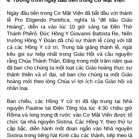
4. Tường trình ngày đầu tiên trong Cơ Mật Viện
Ngày đầu tiên trong Cơ Mật Viện đã bắt đầu với thánh
lễ Pro Eligendo Pontifice, nghĩa là “để bầu Giáo
Hoàng”, diễn ra vào lúc 10 giờ sáng tại Đền Thờ
Thánh Phêrô. Đức Hồng Y Giovanni Battista Re, Niên
trưởng Hồng Y Đoàn đã chủ sự thánh lễ cùng với tất
cả các Hồng Y cử tri. Trong bài giảng thánh lễ, ngài
kêu gọi sự hiệp nhất trong Giáo Hội và cầu nguyện
rằng Chúa Thánh Thần, Đấng trong một trăm năm qua
đã ban cho chúng ta một loạt các Giáo hoàng thực sự
thánh thiện và vĩ đại, sẽ ban cho chúng ta một Giáo
hoàng mới theo lòng Chúa vì lợi ích của Giáo hội và
nhân loại.
Ban chiều, các Hồng Y cử tri đã tập trung tại Nhà
nguyện Pauline tại Điện Tông tòa lúc 4:30 chiều giờ
Rôma và long trọng đi rước vào Cơ Mật Viện được tổ
chức tại nhà nguyện Sistina. Các Hồng Y, theo thứ tự
cấp bậc, diễn hành một đoạn ngắn vào Nhà nguyện
Sistina trong tiếng hát Kinh cầu các thánh, tiếp theo là