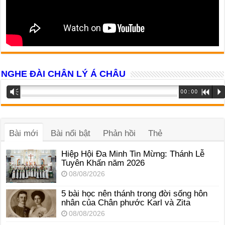
NGHE ĐÀI CHÂN LÝ Á CHÂU
Trình
Vm
00:00
R
P
phát
âm
thanh
Bài mới
Bài nổi bật
Phản hồi
Thẻ
Hiệp Hội Đa Minh Tin Mừng: Thánh Lễ
Tuyên Khấn năm 2026
08/08/2026
5 bài học nên thánh trong đời sống hôn
nhân của Chân phước Karl và Zita
08/08/2026