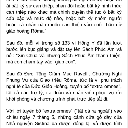
ái bất kỳ sự can thiệp, phản đối hoặc bất kỳ hình thức
can thiệp nào khác mà chính quyền thế tục ở bất kỳ
cấp bậc và mức độ nào, hoặc bất kỳ nhóm người
hoặc cá nhân nào muốn can thiệp vào cuộc bầu cử
giáo hoàng Rôma.”
Sau đó, mỗi vị trong số 133 vị Hồng Y đã lần lượt
bước lên bục giảng và đặt tay lên Sách Phúc Âm và
nói: “Xin Chúa và những Sách Phúc Âm thánh thiện,
mà con chạm tay vào, giúp con”.
Sau đó Đức Tổng Giám Mục Ravelli, Chưởng Nghi
Phụng Vụ của Giáo triều Rôma, tức là vị phụ trách
nghi lễ của Đức Giáo Hoàng, tuyên bố “extra omnes”,
tất cả các trợ lý, ca đoàn và nhân viên phục vụ rời
khỏi phòng và chương trình phát trực tiếp tắt đi.
Với lời tuyên bố “extra omnes” (“tất cả ra ngoài”) vào
chiều ngày 7 tháng 5, những cánh cửa gỗ dày của
Nhà nguyện Sistina đã được đóng lại và được lính