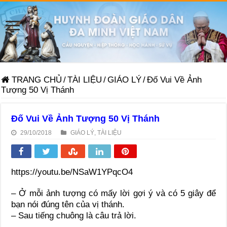
TRANG CHỦ
/
TÀI LIỆU
/
GIÁO LÝ
/
Đố Vui Về Ảnh
Tượng 50 Vị Thánh
Đố Vui Về Ảnh Tượng 50 Vị Thánh
29/10/2018
GIÁO LÝ
,
TÀI LIỆU
https://youtu.be/NSaW1YPqcO4
– Ở mỗi ảnh tượng có mấy lời gợi ý và có 5 giây để
bạn nói đúng tên của vị thánh.
– Sau tiếng chuông là câu trả lời.