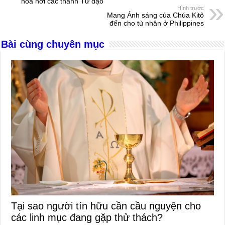
b
n
A
d
hòa nơi các thánh Tử đạo
Hình trước
o
g
p
s
Mang Ánh sáng của Chúa Kitô
đến cho tù nhân ở Philippines
o
er
p
Bài cùng chuyên mục
k
Tại sao người tín hữu cần cầu nguyện cho
các linh mục đang gặp thử thách?