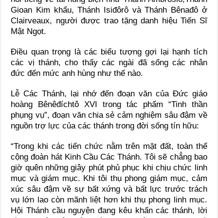
Gioan Kim khẩu, Thánh Isiđôrô và Thánh Bênađô ở
Clairveaux, người được trao tặng danh hiệu Tiến Sĩ
Mật Ngọt.
Điều quan trọng là các biểu tượng gợi lại hạnh tích
các vị thánh, cho thấy các ngài đã sống các nhân
đức đến mức anh hùng như thế nào.
Lễ Các Thánh, lại nhớ đến đoạn văn của Đức giáo
hoàng Bênêđíchtô XVI trong tác phẩm “Tinh thần
phụng vụ”, đoạn văn chia sẻ cảm nghiệm sâu đậm về
nguồn trợ lực của các thánh trong đời sống tín hữu:
“Trong khi các tiến chức nằm trên mặt đất, toàn thể
cộng đoàn hát Kinh Cầu Các Thánh. Tôi sẽ chẳng bao
giờ quên những giây phút phủ phục khi chịu chức linh
mục và giám mục. Khi tôi thụ phong giám mục, cảm
xúc sâu đậm về sự bất xứng và bất lực trước trách
vụ lớn lao còn mãnh liệt hơn khi thụ phong linh mục.
Hội Thánh cầu nguyện đang kêu khấn các thánh, lời