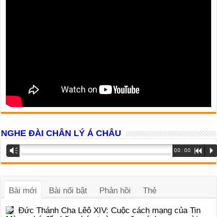
NGHE ĐÀI CHÂN LÝ Á CHÂU
Trình
Vm
00:00
R
P
phát
âm
thanh
Bài mới
Bài nổi bật
Phản hồi
Thẻ
Đức Thánh Cha Lêô XIV: Cuộc cách mạng của Tin