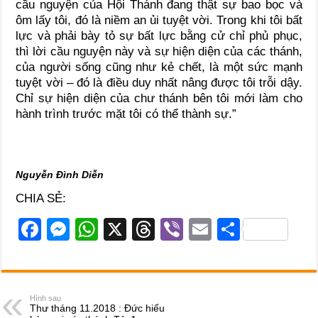
cầu nguyện của Hội Thánh đang thật sự bao bọc và
ôm lấy tôi, đó là niềm an ủi tuyệt vời. Trong khi tôi bất
lực và phải bày tỏ sự bất lực bằng cử chỉ phủ phục,
thì lời cầu nguyện này và sự hiện diện của các thánh,
của người sống cũng như kẻ chết, là một sức mạnh
tuyệt vời – đó là điều duy nhất nâng được tôi trỗi dậy.
Chỉ sự hiện diện của chư thánh bên tôi mới làm cho
hành trình trước mặt tôi có thể thành sự.”
Nguyễn Đình Diễn
CHIA SẺ:
F
M
W
X
T
Vi
E
S
a
e
h
hr
b
m
h
c
ss
at
e
er
ail
ar
e
e
s
a
e
Hình sau
Thư tháng 11.2018 : Đức hiếu