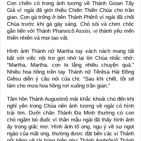
Con chiên có trong ảnh tượng về Thánh Gioan Tẩy
Giả vì ngài đã giới thiệu Chiên Thiên Chúa cho trần
gian. Con gà trống ở bên Thánh Phêrô vì ngài đã chối
Chúa trước khi gà gáy sáng. Chó sói và chim chóc
gắn liến với Thánh Phanxicô Assisi, vị thánh yêu mến
thiên nhiên và mọi tạo vật.
Hình ảnh Thánh nữ Martha tay xách nách mang tất
bật với việc nội trợ gợi nhớ lại lời Chúa nhắc nhở:
“Martha, Martha, con lo lắng nhiều chuyện quá.”
Nhiều hoa hồng trên tay Thánh nữ Têrêsa Hài Đồng
Giêsu diễn ý câu nói của chị: “Sau khi chết, tôi sẽ
làm cho mưa hoa hồng rơi xuống trần gian.”
Tâm hồn Thánh Augustinô mãi khắc khoải cho đến khi
nghỉ yên trong Chúa nên ảnh tượng về ngài có hình
trái tim. Dưới chân Thánh Đa Minh thường có con
chó ngậm bó đuốc vì thân mẫu ngài đã thấy hình ảnh
ấy trong giấc mơ. Hình ảnh tổ ong, ngụ ý về sự ngọt
ngào của mật ong, thường được đặt bên các vị Thánh
nổi tiếng về tài hùng biện như Thánh Ambrôsiô,Thánh