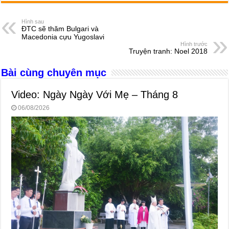
c
ss
at
e
er
ail
ar
e
e
s
a
e
Hình sau
ĐTC sẽ thăm Bulgari và
b
n
A
d
Macedonia cựu Yugoslavi
Hình trước
o
g
p
s
Truyện tranh: Noel 2018
o
er
p
Bài cùng chuyên mục
k
Video: Ngày Ngày Với Mẹ – Tháng 8
06/08/2026