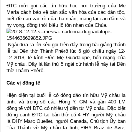
ĐTC mời gọi các tín hữu học nơi trường của Mẹ
Maria cách bảo vệ bản sắc văn hóa của các dân tộc,
biết đề cao vai trò của tha nhân, mang lại can đảm và
hy vọng, đồng thời biểu lộ tôn nhan của Chúa.
Ngài đưa ra lời kêu gọi trên đây trong bài giảng thánh
lễ tại Đền thờ Thánh Phêrô lúc 6 giờ chiều ngày 12-
12-2018, lễ kính Đức Mẹ Guadalupe, bổn mạng của
Mỹ châu. Đây là lần thứ 5 ngài cử hành lễ này tại Đền
thờ Thánh Phêrô.
Các vị đồng tế
Hiện diện tại buổi lễ có đông đảo tín hữu Mỹ châu la
tinh, và trong số các Hồng Y, GM và gần 400 LM
đồng tế với ĐTC có nhiều vị đến từ Mỹ châu. Đặc biệt
đứng cạnh ĐTC tại bàn thờ có 4 HY người Mỹ châu
là ĐHY Marc Ouellet, người Canada, Chủ tịch Ủy ban
Tòa Thánh về Mỹ châu la tinh, ĐHY Braz de Aviz,