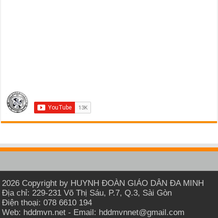
2026 Copyright by HUYNH ĐOÀN GIÁO DÂN ĐA MINH
Địa chỉ: 229-231 Võ Thị Sáu, P.7, Q.3, Sài Gòn
Điện thoại: 078 6610 194
Web: hddmvn.net - Email: hddmvnnet@gmail.com