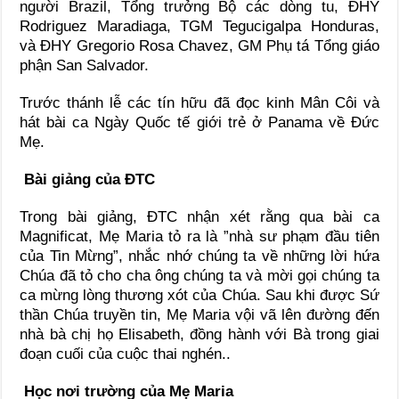
người Brazil, Tổng trưởng Bộ các dòng tu, ĐHY
Rodriguez Maradiaga, TGM Tegucigalpa Honduras,
và ĐHY Gregorio Rosa Chavez, GM Phụ tá Tổng giáo
phận San Salvador.
Trước thánh lễ các tín hữu đã đọc kinh Mân Côi và
hát bài ca Ngày Quốc tế giới trẻ ở Panama về Đức
Mẹ.
Bài giảng của ĐTC
Trong bài giảng, ĐTC nhận xét rằng qua bài ca
Magnificat, Mẹ Maria tỏ ra là ”nhà sư phạm đầu tiên
của Tin Mừng”, nhắc nhớ chúng ta về những lời hứa
Chúa đã tỏ cho cha ông chúng ta và mời gọi chúng ta
ca mừng lòng thương xót của Chúa. Sau khi được Sứ
thần Chúa truyền tin, Mẹ Maria vội vã lên đường đến
nhà bà chị họ Elisabeth, đồng hành với Bà trong giai
đoạn cuối của cuộc thai nghén..
Học nơi trường của Mẹ Maria