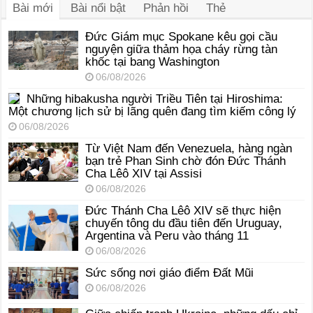
Bài mới
Bài nổi bật
Phản hồi
Thẻ
Đức Giám mục Spokane kêu gọi cầu
nguyện giữa thảm họa cháy rừng tàn
khốc tại bang Washington
06/08/2026
Những hibakusha người Triều Tiên tại Hiroshima:
Một chương lịch sử bị lãng quên đang tìm kiếm công lý
06/08/2026
Từ Việt Nam đến Venezuela, hàng ngàn
bạn trẻ Phan Sinh chờ đón Đức Thánh
Cha Lêô XIV tại Assisi
06/08/2026
Đức Thánh Cha Lêô XIV sẽ thực hiện
chuyến tông du đầu tiên đến Uruguay,
Argentina và Peru vào tháng 11
06/08/2026
Sức sống nơi giáo điểm Đất Mũi
06/08/2026