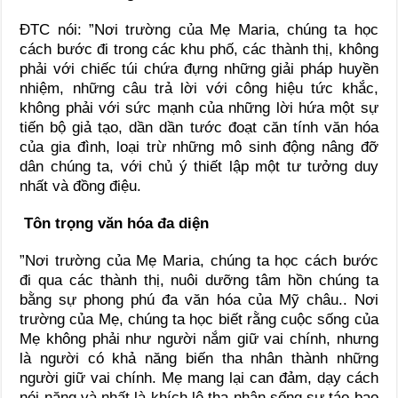
ĐTC nói: ”Nơi trường của Mẹ Maria, chúng ta học
cách bước đi trong các khu phố, các thành thị, không
phải với chiếc túi chứa đựng những giải pháp huyền
nhiệm, những câu trả lời với công hiệu tức khắc,
không phải với sức mạnh của những lời hứa một sự
tiến bộ giả tạo, dần dần tước đoạt căn tính văn hóa
của gia đình, loại trừ những mô sinh động nâng đỡ
dân chúng ta, với chủ ý thiết lập một tư tưởng duy
nhất và đồng điệu.
Tôn trọng văn hóa đa diện
”Nơi trường của Mẹ Maria, chúng ta học cách bước
đi qua các thành thị, nuôi dưỡng tâm hồn chúng ta
bằng sự phong phú đa văn hóa của Mỹ châu.. Nơi
trường của Mẹ, chúng ta học biết rằng cuộc sống của
Mẹ không phải như người nắm giữ vai chính, nhưng
là người có khả năng biến tha nhân thành những
người giữ vai chính. Mẹ mang lại can đảm, dạy cách
nói năng và nhất là khích lệ tha nhân sống sự táo bạo