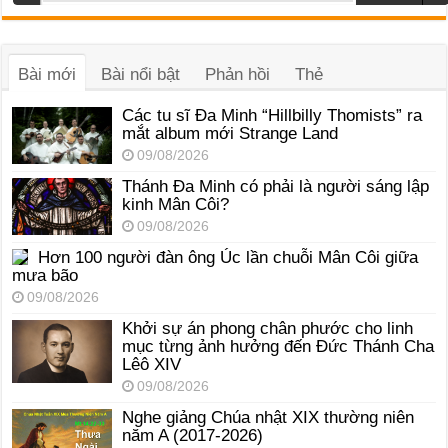
phát
âm
thanh
Bài mới
Bài nổi bật
Phản hồi
Thẻ
Các tu sĩ Đa Minh “Hillbilly Thomists” ra
mắt album mới Strange Land
09/08/2026
Thánh Đa Minh có phải là người sáng lập
kinh Mân Côi?
09/08/2026
Hơn 100 người đàn ông Úc lần chuỗi Mân Côi giữa
mưa bão
09/08/2026
Khởi sự án phong chân phước cho linh
mục từng ảnh hưởng đến Đức Thánh Cha
Lêô XIV
09/08/2026
Nghe giảng Chúa nhật XIX thường niên
năm A (2017-2026)