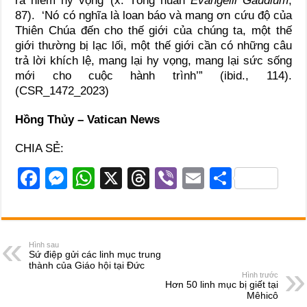
ra niềm hy vọng’ (x. Tông huấn
Evangelii Gaudium
,
87). ‘Nó có nghĩa là loan báo và mang ơn cứu độ của
Thiên Chúa đến cho thế giới của chúng ta, một thế
giới thường bị lạc lối, một thế giới cần có những câu
trả lời khích lệ, mang lại hy vọng, mang lại sức sống
mới cho cuộc hành trình’” (ibid., 114).
(CSR_1472_2023)
Hồng Thủy – Vatican News
CHIA SẺ:
F
M
W
X
T
Vi
E
S
a
e
h
hr
b
m
h
c
ss
at
e
er
ail
ar
e
e
s
a
e
Hình sau
Sứ điệp gửi các linh mục trung
b
n
A
d
thành của Giáo hội tại Đức
Hình trước
o
g
p
s
Hơn 50 linh mục bị giết tại
Mêhicô