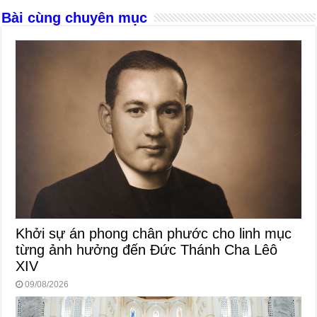
o
er
p
Bài cùng chuyên mục
k
Khởi sự án phong chân phước cho linh mục
từng ảnh hưởng đến Đức Thánh Cha Lêô
XIV
09/08/2026