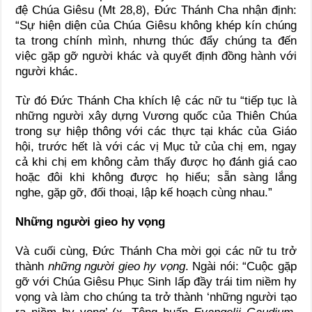
đệ Chúa Giêsu (Mt 28,8), Đức Thánh Cha nhận định:
“Sự hiện diện của Chúa Giêsu không khép kín chúng
ta trong chính mình, nhưng thúc đẩy chúng ta đến
việc gặp gỡ người khác và quyết định đồng hành với
người khác.
Từ đó Đức Thánh Cha khích lệ các nữ tu “tiếp tục là
những người xây dựng Vương quốc của Thiên Chúa
trong sự hiệp thông với các thực tại khác của Giáo
hội, trước hết là với các vị Mục tử của chị em, ngay
cả khi chị em không cảm thấy được họ đánh giá cao
hoặc đôi khi không được họ hiểu; sẵn sàng lắng
nghe, gặp gỡ, đối thoại, lập kế hoạch cùng nhau.”
Những người gieo hy vọng
Và cuối cùng, Đức Thánh Cha mời gọi các nữ tu trở
thành
những người gieo hy vọng
. Ngài nói: “Cuộc gặp
gỡ với Chúa Giêsu Phục Sinh lấp đầy trái tim niềm hy
vọng và làm cho chúng ta trở thành ‘những người tạo