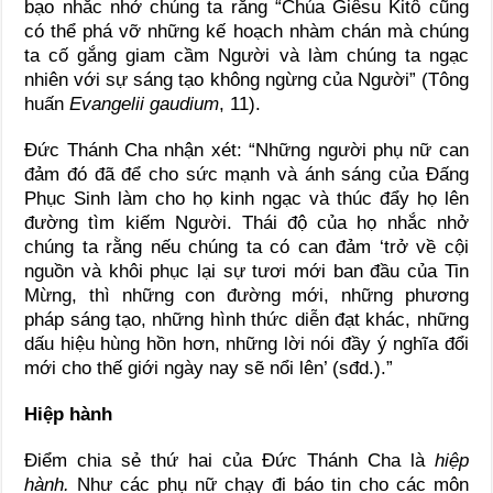
bạo nhắc nhở chúng ta rằng “Chúa Giêsu Kitô cũng
có thể phá vỡ những kế hoạch nhàm chán mà chúng
ta cố gắng giam cầm Người và làm chúng ta ngạc
nhiên với sự sáng tạo không ngừng của Người” (Tông
huấn
Evangelii gaudium
, 11).
Đức Thánh Cha nhận xét: “Những người phụ nữ can
đảm đó đã để cho sức mạnh và ánh sáng của Đấng
Phục Sinh làm cho họ kinh ngạc và thúc đẩy họ lên
đường tìm kiếm Người. Thái độ của họ nhắc nhở
chúng ta rằng nếu chúng ta có can đảm ‘trở về cội
nguồn và khôi phục lại sự tươi mới ban đầu của Tin
Mừng, thì những con đường mới, những phương
pháp sáng tạo, những hình thức diễn đạt khác, những
dấu hiệu hùng hồn hơn, những lời nói đầy ý nghĩa đổi
mới cho thế giới ngày nay sẽ nổi lên’ (sđd.).”
Hiệp hành
Điểm chia sẻ thứ hai của Đức Thánh Cha là
hiệp
hành.
Như các phụ nữ chạy đi báo tin cho các môn