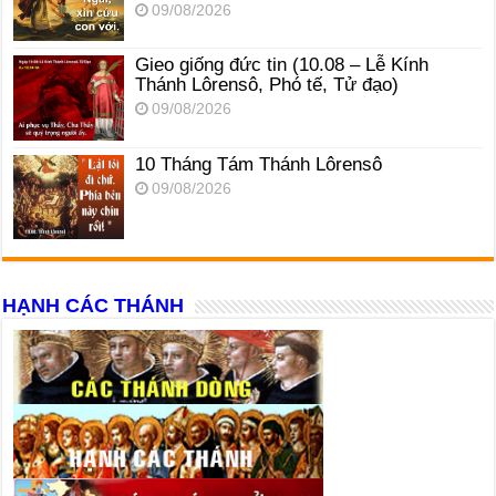
09/08/2026
Gieo giống đức tin (10.08 – Lễ Kính
Thánh Lôrensô, Phó tế, Tử đạo)
09/08/2026
10 Tháng Tám Thánh Lôrensô
09/08/2026
HẠNH CÁC THÁNH