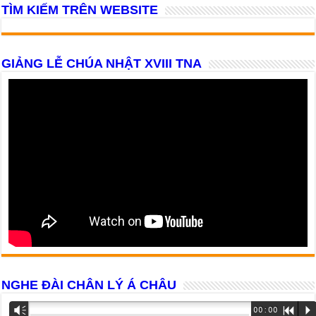
TÌM KIẾM TRÊN WEBSITE
GIẢNG LỄ CHÚA NHẬT XVIII TNA
NGHE ĐÀI CHÂN LÝ Á CHÂU
Trình
Vm
00:00
R
P