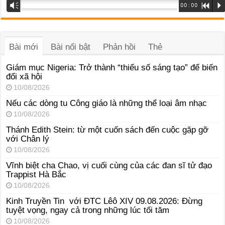
Trình
Vm
00:00
R
P
phát
âm
thanh
Bài mới
Bài nổi bật
Phản hồi
Thẻ
Giám mục Nigeria: Trở thành “thiểu số sáng tạo” để biến
đổi xã hội
10/08/2026
Nếu các dòng tu Công giáo là những thể loại âm nhạc
10/08/2026
Thánh Edith Stein: từ một cuốn sách đến cuộc gặp gỡ
với Chân lý
10/08/2026
Vĩnh biệt cha Chao, vị cuối cùng của các đan sĩ tử đạo
Trappist Hà Bắc
10/08/2026
Kinh Truyền Tin với ĐTC Lêô XIV 09.08.2026: Đừng
tuyệt vọng, ngay cả trong những lúc tối tăm
10/08/2026