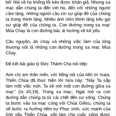
bỏ! Nói về họ không lôi kéo được khán giả. Nhưng sa
mạc dẫn chúng ta đến với họ, đến với những người
câm lặng, những người cầu xin sự giúp đỡ của chúng
ta trong thinh lặng. Nhiều ánh nhìn thinh lặng kêu gọi
sự giúp đỡ của chúng ta. Con đường trong sa mạc
Mùa Chay là con đường bác ái hướng về kẻ yếu.
Cầu nguyện, ăn chay và những việc làm của lòng
thương xót là những con đường trong sa mạc Mùa
Chay.
Để kết bài giáo lý Đức Thánh Cha nói tiếp:
Anh chị em thân mến, với tiếng nói của tiên tri Isaia,
Thiên Chúa đã thực hiện lời hứa này: “Này Ta sắp
làm một việc mới, Ta sẽ mở một con đường giữa sa
mạc” (Is 43,19). Trong sa mạc, Ngài mở ra con
đường dẫn chúng ta từ cái chết đến sự sống. Chúng
ta bước vào sa mạc cùng với Chúa Giêsu, chúng ta
sẽ bước ra hưởng nếm sự Phục sinh, sức mạnh của
tình yêu Thiên Chúa, vốn làm cho cuộc sống được