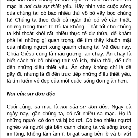
mạc là
nơi của sự thiết yếu
. Hãy nhìn vào cuộc sống
của chúng ta: có bao nhiêu thứ vô bổ vây bọc chúng
ta! Chúng ta theo đuổi cả ngàn thứ có vẻ cần thiết,
nhưng trong thực tế thì lại không. Thật tốt cho chúng
ta khi thoát khỏi rất nhiều thực tế dư thừa, để khám
phá lại những gì quan trọng, để tìm thấy khuôn mặt
của những người xung quanh chúng ta! Về điều này,
Chúa Giêsu cũng là mẫu gương: ăn chay. Ăn chay là
biết cách từ bỏ những thứ vô ích, thừa thãi, để tiến
đến những điều thiết yếu. Ăn chay không chỉ là để
gầy đi, nhưng là đi đến trực tiếp những điều thiết yếu,
là tìm kiếm vẻ đẹp của một cuộc sống đơn giản hơn.
Nơi của sự đơn độc
Cuối cùng, sa mạc là
nơi của sự đơn độc
. Ngay cả
ngày nay, gần chúng ta, có rất nhiều sa mạc. Họ là
những người cô đơn và bị bỏ rơi. Có bao nhiêu người
nghèo và người già bên cạnh chúng ta và sống trong
im lặng, không làm ầm ĩ, bị gạt sang bên lề và bị vứt