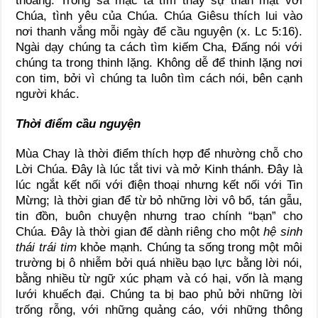
thoảng. Trong sa mạc ta tìm thấy sự thân mật với
Chúa, tình yêu của Chúa. Chúa Giêsu thích lui vào
nơi thanh vắng mỗi ngày để cầu nguyện (x. Lc 5:16).
Ngài dạy chúng ta cách tìm kiếm Cha, Đấng nói với
chúng ta trong thinh lặng. Không dễ để thinh lặng nơi
con tim, bởi vì chúng ta luôn tìm cách nói, bên cạnh
người khác.
Thời điểm cầu nguyện
Mùa Chay là thời điểm thích hợp để nhường chỗ cho
Lời Chúa. Đây là lúc tắt tivi và mở Kinh thánh. Đây là
lúc ngắt kết nối với điện thoại nhưng kết nối với Tin
Mừng; là thời gian để từ bỏ những lời vô bổ, tán gẫu,
tin đồn, buôn chuyện nhưng trao chính “bạn” cho
Chúa. Đây là thời gian để dành riêng cho một
hệ sinh
thái trái tim
khỏe mạnh. Chúng ta sống trong một môi
trường bị ô nhiễm bởi quá nhiều bạo lực bằng lời nói,
bằng nhiều từ ngữ xúc phạm và có hại, vốn là mạng
lưới khuếch đại. Chúng ta bị bao phủ bởi những lời
trống rỗng, với những quảng cáo, với những thông