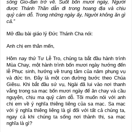
sông Gio-đan trở về. Suốt bốn mươi ngày, Người
được Thánh Thần dẫn đi trong hoang địa và chịu
quỷ cám dỗ. Trong những ngày ấy, Người không ăn gì
cả.”
Mở đầu bài giáo lý Đức Thánh Cha nói:
Anh chị em thân mến,
Hôm nay thứ Tư Lễ Tro, chúng ta bắt đầu hành trình
Mùa Chay, một hành trình bốn mươi ngày hướng đến
lễ Phục sinh, hướng về trung tâm của năm phụng vụ
và đức tin. Đây là một con đường bước theo Chúa
Giêsu. Khi bắt đầu sứ vụ, Ngài đã lui vào nơi thanh
vắng trong sa mạc bốn mươi ngày để ăn chay và cầu
nguyện, chịu ma quỷ cám dỗ. Tôi muốn nói với anh
chị em về ý nghĩa thiêng liêng của sa mạc. Sa mạc
với ý nghĩa thiêng liêng là gì đối với tất cả chúng ta,
ngay cả khi chúng ta sống nơi thành thị, sa mạc
nghĩa là gì?