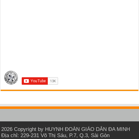
2026 Copyright by HUYNH ĐOÀN GIÁO DÂN ĐA MINH
Địa chỉ: 229-231 Võ Thị Sáu, P.7, Q.3, Sài Gòn