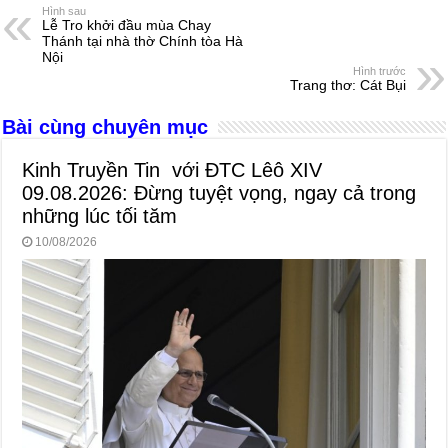
e
e
s
a
e
Hình sau
Lễ Tro khởi đầu mùa Chay
b
n
A
d
Thánh tại nhà thờ Chính tòa Hà
Nội
o
g
p
s
Hình trước
Trang thơ: Cát Bụi
o
er
p
Bài cùng chuyên mục
k
Kinh Truyền Tin với ĐTC Lêô XIV
09.08.2026: Đừng tuyệt vọng, ngay cả trong
những lúc tối tăm
10/08/2026