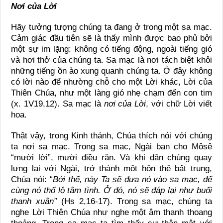
Nơi của Lời
Hãy tưởng tượng chúng ta đang ở trong một sa mạc.
Cảm giác đầu tiên sẽ là thấy mình được bao phủ bởi
một sự im lặng: không có tiếng động, ngoài tiếng gió
và hơi thở của chúng ta. Sa mạc là nơi tách biệt khỏi
những tiếng ồn ào xung quanh chúng ta. Ở đây không
có lời nào để nhường chỗ cho một Lời khác, Lời của
Thiên Chúa, như một làng gió nhẹ chạm đến con tim
(x. 1V19,12). Sa mạc là
nơi của Lời
, với chữ Lời viết
hoa.
Thật vậy, trong Kinh thánh, Chúa thích nói với chúng
ta nơi sa mạc. Trong sa mạc, Ngài ban cho Môsê
“mười lời”, mười điều răn. Và khi dân chúng quay
lưng lại với Ngài, trở thành một hôn thê bất trung,
Chúa nói: “
Bởi thế, này Ta sẽ đưa nó vào sa mạc, để
cùng nó thổ lộ tâm tình. Ở đó, nó sẽ đáp lại như buổi
thanh xuân”
(Hs 2,16-17). Trong sa mạc, chúng ta
nghe Lời Thiên Chúa như nghe một âm thanh thoang