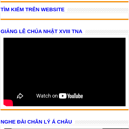
TÌM KIẾM TRÊN WEBSITE
GIẢNG LỄ CHÚA NHẬT XVIII TNA
NGHE ĐÀI CHÂN LÝ Á CHÂU