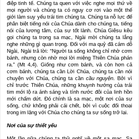
điệp tinh tế. Chúng ta quen với việc nghe mọi thứ về
mọi người và chúng ta có nguy cơ rơi vào một thế
giới làm suy yếu trái tim chúng ta. Chúng ta nỗ lực để
phân biệt tiếng nói của Chúa dành cho chúng ta, tiếng
nói của lương tâm, của sự tốt lành. Chúa Giêsu kêu
gọi chúng ta trong sa mạc, Ngài mời chúng ta lắng
nghe những gì quan trọng. Đối với ma quỷ đã cám dỗ
Ngài, Ngài trả lời: “Người ta sống không chỉ nhờ cơm
bánh, nhưng còn nhờ mọi lời miệng Thiên Chúa phán
ra.” (Mt 4,4). Giống như cơm bánh, và còn hơn cả
cơm bánh, chúng ta cần Lời Chúa, chúng ta cần nói
chuyện với Chúa, chúng ta cần
cầu nguyện
. Bởi vì
chỉ trước Thiên Chúa, những khuynh hướng của trái
tim mới lộ ra ánh sáng và tính nước đôi của linh hồn
mới chấm dứt. Đó chính là sa mạc, một nơi của sự
sống, chứ không phải cái chết, bởi vì cuộc đối thoại
trong im lặng với Chúa cho chúng ta sự sống trở lại.
Nơi của sự thiết yếu
Một lần nữa chúng ta thử nghĩ về một sa mạc. Sa