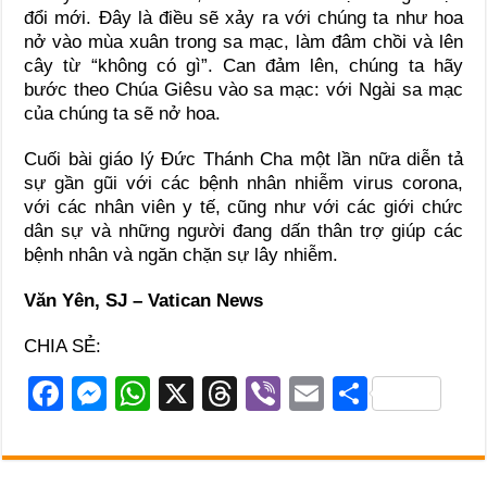
đổi mới. Đây là điều sẽ xảy ra với chúng ta như hoa
nở vào mùa xuân trong sa mạc, làm đâm chồi và lên
cây từ “không có gì”. Can đảm lên, chúng ta hãy
bước theo Chúa Giêsu vào sa mạc: với Ngài sa mạc
của chúng ta sẽ nở hoa.
Cuối bài giáo lý Đức Thánh Cha một lần nữa diễn tả
sự gần gũi với các bệnh nhân nhiễm virus corona,
với các nhân viên y tế, cũng như với các giới chức
dân sự và những người đang dấn thân trợ giúp các
bệnh nhân và ngăn chặn sự lây nhiễm.
Văn Yên, SJ – Vatican News
CHIA SẺ:
F
M
W
X
T
Vi
E
S
a
e
h
hr
b
m
h
c
ss
at
e
er
ail
ar