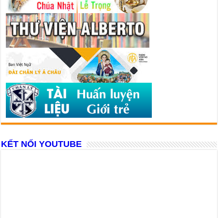
KẾT NỐI YOUTUBE