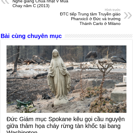
Nghe giảng Chúa nhật V Mùa
b
n
A
d
Chay năm C (2013)
Hình trước
o
g
p
s
ĐTC tiếp Trung tâm Truyền giáo
Phanxicô ở Đức và trường
o
er
p
Thánh Carlo ở Milano
k
Bài cùng chuyên mục
Đức Giám mục Spokane kêu gọi cầu nguyện
giữa thảm họa cháy rừng tàn khốc tại bang
Washington