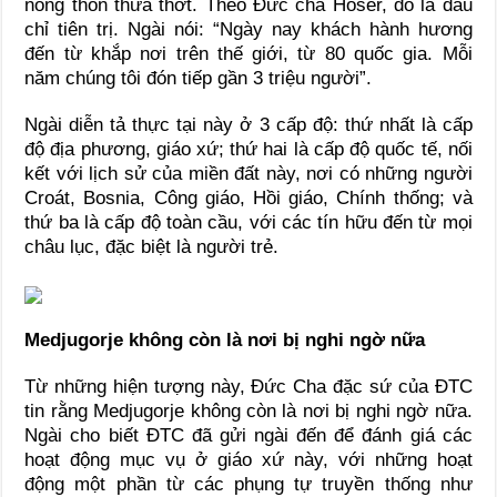
nông thôn thưa thớt. Theo Đức cha Hoser, đó là dấu
chỉ tiên trị. Ngài nói: “Ngày nay khách hành hương
đến từ khắp nơi trên thế giới, từ 80 quốc gia. Mỗi
năm chúng tôi đón tiếp gần 3 triệu người”.
Ngài diễn tả thực tại này ở 3 cấp độ: thứ nhất là cấp
độ địa phương, giáo xứ; thứ hai là cấp độ quốc tế, nối
kết với lịch sử của miền đất này, nơi có những người
Croát, Bosnia, Công giáo, Hồi giáo, Chính thống; và
thứ ba là cấp độ toàn cầu, với các tín hữu đến từ mọi
châu lục, đặc biệt là người trẻ.
Medjugorje không còn là nơi bị nghi ngờ nữa
Từ những hiện tượng này, Đức Cha đặc sứ của ĐTC
tin rằng Medjugorje không còn là nơi bị nghi ngờ nữa.
Ngài cho biết ĐTC đã gửi ngài đến để đánh giá các
hoạt động mục vụ ở giáo xứ này, với những hoạt
động một phần từ các phụng tự truyền thống như