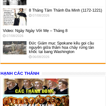
8 Tháng Tám Thánh Ða Minh (1172-1221)
07/08/2026
Video: Ngày Ngày Với Mẹ – Tháng 8
07/08/2026
Đức Giám mục Spokane kêu gọi cầu
nguyện giữa thảm họa cháy rừng tàn
khốc tại bang Washington
06/08/2026
HẠNH CÁC THÁNH