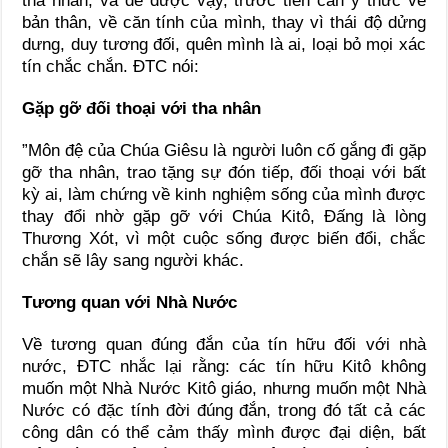
tha nhân, và để được vậy, trước tiên cần ý thức về
bản thân, về căn tính của mình, thay vì thái độ dửng
dưng, duy tương đối, quên mình là ai, loại bỏ mọi xác
tín chắc chắn. ĐTC nói:
Gặp gỡ đối thoại với tha nhân
”Môn đệ của Chúa Giêsu là người luôn cố gắng đi gặp
gỡ tha nhân, trao tặng sự đón tiếp, đối thoại với bất
kỳ ai, làm chứng về kinh nghiệm sống của mình được
thay đổi nhờ gặp gỡ với Chúa Kitô, Đấng là lòng
Thương Xót, vì một cuộc sống được biến đổi, chắc
chắn sẽ lây sang người khác.
Tương quan với Nhà Nước
Về tương quan đúng đắn của tín hữu đối với nhà
nước, ĐTC nhắc lại rằng: các tín hữu Kitô không
muốn một Nhà Nước Kitô giáo, nhưng muốn một Nhà
Nước có đặc tính đời đúng đắn, trong đó tất cả các
công dân có thể cảm thấy mình được đại diện, bất