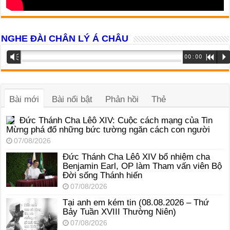
NGHE ĐÀI CHÂN LÝ Á CHÂU
Trình
Vm
00:00
R
P
phát
âm
thanh
Bài mới
Bài nổi bật
Phản hồi
Thẻ
Đức Thánh Cha Lêô XIV: Cuộc cách mạng của Tin
Mừng phá đổ những bức tường ngăn cách con người
07/08/2026
Đức Thánh Cha Lêô XIV bổ nhiệm cha
Benjamin Earl, OP làm Tham vấn viên Bộ
Đời sống Thánh hiến
07/08/2026
Tại anh em kém tin (08.08.2026 – Thứ
Bảy Tuần XVIII Thường Niên)
07/08/2026