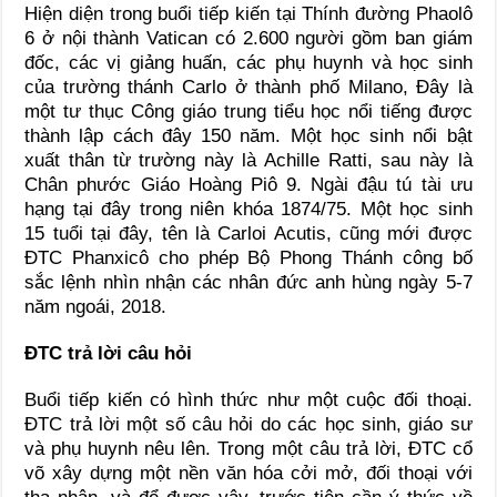
Hiện diện trong buổi tiếp kiến tại Thính đường Phaolô
6 ở nội thành Vatican có 2.600 người gồm ban giám
đốc, các vị giảng huấn, các phụ huynh và học sinh
của trường thánh Carlo ở thành phố Milano, Đây là
một tư thục Công giáo trung tiểu học nổi tiếng được
thành lập cách đây 150 năm. Một học sinh nổi bật
xuất thân từ trường này là Achille Ratti, sau này là
Chân phước Giáo Hoàng Piô 9. Ngài đậu tú tài ưu
hạng tại đây trong niên khóa 1874/75. Một học sinh
15 tuổi tại đây, tên là Carloi Acutis, cũng mới được
ĐTC Phanxicô cho phép Bộ Phong Thánh công bố
sắc lệnh nhìn nhận các nhân đức anh hùng ngày 5-7
năm ngoái, 2018.
ĐTC trả lời câu hỏi
Buổi tiếp kiến có hình thức như một cuộc đối thoại.
ĐTC trả lời một số câu hỏi do các học sinh, giáo sư
và phụ huynh nêu lên. Trong một câu trả lời, ĐTC cổ
võ xây dựng một nền văn hóa cởi mở, đối thoại với