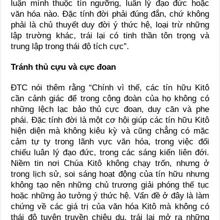
luận mình thuộc tín ngưỡng, luân lý đạo đức hoặc
văn hóa nào. Đặc tính đời phải đúng đắn, chứ không
phải là chủ thuyết duy đời ý thức hệ, loại trừ những
lập trường khác, trái lại có tinh thần tôn trọng và
trung lập trong thái độ tích cực”.
Tránh thủ cựu và cực đoan
ĐTC nói thêm rằng “Chính vì thế, các tín hữu Kitô
cần cảnh giác để trong cộng đoàn của họ không có
những lệch lạc bảo thủ cực đoan, duy căn và phe
phái. Đặc tính đời là một cơ hội giúp các tín hữu Kitô
hiện diện mà không kiêu kỳ và cũng chẳng có mặc
cảm tự ty trong lãnh vực văn hóa, trong việc đối
chiếu luân lý đạo đức, trong các sáng kiến liên đới.
Niềm tin nơi Chúa Kitô không chạy trốn, nhưng ở
trong lịch sử, soi sáng hoạt động của tín hữu nhưng
không tạo nên những chủ trương giải phóng thế tục
hoặc những ảo tưởng ý thức hệ. Vấn đề ở đây là làm
chứng về các giá trị của văn hóa Kitô mà không có
thái độ tuyên truyền chiêu dụ, trái lại mở ra những