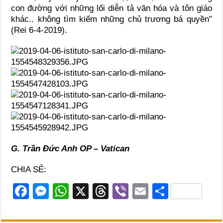
con đường với những lối diễn tả văn hóa và tôn giáo
khác.. không tìm kiếm những chủ trương bá quyền”
(Rei 6-4-2019).
G. Trần Đức Anh OP – Vatican
CHIA SẺ:
F
M
W
X
T
Vi
E
S
a
e
h
hr
b
m
h
c
ss
at
e
er
ail
ar