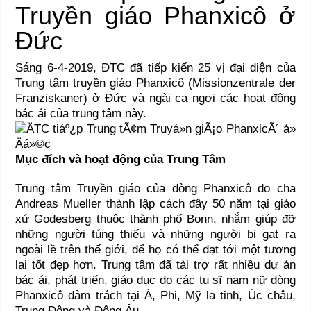
Truyền giáo Phanxicô ở
Đức
Sáng 6-4-2019, ĐTC đã tiếp kiến 25 vị đại diện của
Trung tâm truyền giáo Phanxicô (Missionzentrale der
Franziskaner) ở Đức và ngài ca ngợi các hoạt động
bác ái của trung tâm này.
Mục đích và hoạt động của Trung Tâm
Trung tâm Truyền giáo của dòng Phanxicô do cha
Andreas Mueller thành lập cách đây 50 năm tại giáo
xứ Godesberg thuộc thành phố Bonn, nhắm giúp đỡ
những người túng thiếu và những người bị gạt ra
ngoài lề trên thế giới, để họ có thể đạt tới một tương
lai tốt đẹp hơn. Trung tâm đã tài trợ rất nhiều dự án
bác ái, phát triển, giáo dục do các tu sĩ nam nữ dòng
Phanxicô đảm trách tại Á, Phi, Mỹ la tinh, Úc châu,
Trung Đông và Đông Âu.