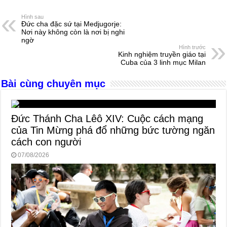
e
e
s
a
e
Hình sau
Đức cha đặc sứ tại Medjugorje:
b
n
A
d
Nơi này không còn là nơi bị nghi
ngờ
o
g
p
s
Hình trước
Kinh nghiệm truyền giáo tại
o
er
p
Cuba của 3 linh mục Milan
k
Bài cùng chuyên mục
Đức Thánh Cha Lêô XIV: Cuộc cách mạng
của Tin Mừng phá đổ những bức tường ngăn
cách con người
07/08/2026