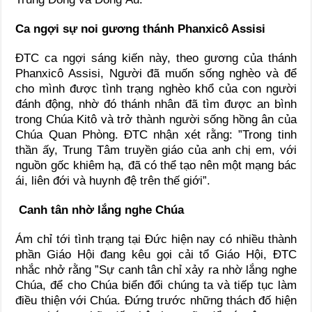
Ca ngợi sự noi gương thánh Phanxicô Assisi
ĐTC ca ngợi sáng kiến này, theo gương của thánh
Phanxicô Assisi, Người đã muốn sống nghèo và để
cho mình được tình trạng nghèo khổ của con người
đánh động, nhờ đó thánh nhân đã tìm được an bình
trong Chúa Kitô và trở thành người sống hồng ân của
Chúa Quan Phòng. ĐTC nhận xét rằng: ”Trong tinh
thần ấy, Trung Tâm truyền giáo của anh chị em, với
nguồn gốc khiêm hạ, đã có thể tạo nên một mạng bác
ái, liên đới và huynh đệ trên thế giới”.
Canh tân nhờ lắng nghe Chúa
Ám chỉ tới tình trạng tại Đức hiện nay có nhiều thành
phần Giáo Hội đang kêu gọi cải tổ Giáo Hội, ĐTC
nhắc nhở rằng ”Sự canh tân chỉ xảy ra nhờ lắng nghe
Chúa, để cho Chúa biển đổi chúng ta và tiếp tục làm
điều thiện với Chúa. Đứng trước những thách đố hiện