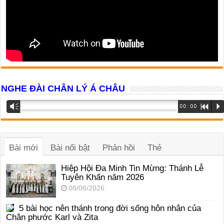
NGHE ĐÀI CHÂN LÝ Á CHÂU
Trình
Vm
00:00
R
P
phát
âm
thanh
Bài mới
Bài nổi bật
Phản hồi
Thẻ
Hiệp Hội Đa Minh Tin Mừng: Thánh Lễ
Tuyên Khấn năm 2026
08/08/2026
5 bài học nên thánh trong đời sống hôn nhân của
Chân phước Karl và Zita