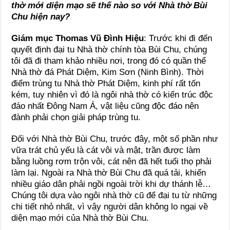
thờ mới diện mạo sẽ thế nào so với Nhà thờ Bùi
Chu hiện nay?
Giám mục Thomas Vũ Đình Hiệu
: Trước khi đi đến
quyết định đại tu Nhà thờ chính tòa Bùi Chu, chúng
tôi đã đi tham khảo nhiều nơi, trong đó có quần thể
Nhà thờ đá Phát Diệm, Kim Sơn (Ninh Bình). Thời
điểm trùng tu Nhà thờ Phát Diệm, kinh phí rất tốn
kém, tuy nhiên vì đó là ngôi nhà thờ có kiến trúc độc
đáo nhất Đông Nam Á, vật liệu cũng độc đáo nên
đành phải chọn giải pháp trùng tu.
Đối với Nhà thờ Bùi Chu, trước đây, một số phần như
vữa trát chủ yếu là cát vôi và mật, trần được làm
bằng luồng rơm trộn vôi, cát nên đã hết tuổi thọ phải
làm lại. Ngoài ra Nhà thờ Bùi Chu đã quá tải, khiến
nhiều giáo dân phải ngồi ngoài trời khi dự thánh lễ…
Chúng tôi dựa vào ngôi nhà thờ cũ để đại tu từ những
chi tiết nhỏ nhất, vì vậy người dân không lo ngại về
diện mạo mới của Nhà thờ Bùi Chu.