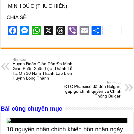
MINH ĐỨC (THỰC HIỆN)
CHIA SẺ:
F
M
W
X
T
Vi
E
S
a
e
h
hr
b
m
h
c
ss
at
e
er
ail
ar
e
e
s
a
e
Hình sau
Huynh Đoàn Giáo Dân Đa Minh
b
n
A
d
Giáo Phận Xuân Lộc: Thánh Lễ
Tạ Ơn 30 Năm Thành Lập Liên
o
g
p
s
Huynh Long Thành
Hình trước
o
er
p
ĐTC Phanxicô đã đến Bulgari,
gặp gỡ chính quyền và Chính
k
Thống Bulgari
Bài cùng chuyên mục
10 nguyên nhân chính khiến hôn nhân ngày