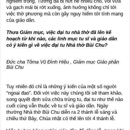
nghiêm trọng. Tường đã bị nứt nẻ nhiều chỗ, vôi vữa
và gạch mái bị rớt xuống, ảnh hưởng không chỉ tới
việc thờ phượng mà còn gây nguy hiểm tới tính mạng
của giáo dân.
Thưa Giám mục, việc đại tu nhà thờ đã lên kế
hoạch từ khi nào, các linh mục tu sĩ và giáo dân
có ý kiến gì về việc đại tu Nhà thờ Bùi Chu?
Đức cha Tôma Vũ Đình Hiệu , Giám mục Giáo phận
Bùi Chu
Tuy nhiên đó chỉ là những ý kiến của một số người
“ngoại đạo”. Đối với việc này chúng tôi sẽ tham khảo,
song quyết định sửa chữa trùng tu, đại tu như thế nào
cuối cùng vẫn thuộc về tu sĩ và giáo dân. Ngày
thường Nhà thờ Bùi Chu diễn ra 2 thánh lễ sáng và
chiều thứ Bảy, Chúa nhật có thể lên tới 4 thánh lễ.