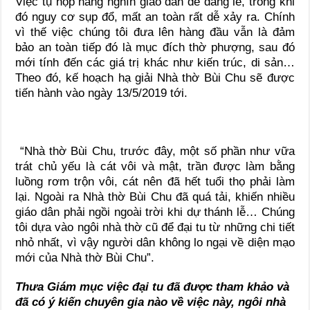
Việc tụ họp hàng nghìn giáo dân để dâng lễ, trong khi
đó nguy cơ sụp đổ, mất an toàn rất dễ xảy ra. Chính
vì thế việc chúng tôi đưa lên hàng đầu vẫn là đảm
bảo an toàn tiếp đó là mục đích thờ phượng, sau đó
mới tính đến các giá trị khác như kiến trúc, di sản…
Theo đó, kế hoạch hạ giải Nhà thờ Bùi Chu sẽ được
tiến hành vào ngày 13/5/2019 tới.
“Nhà thờ Bùi Chu, trước đây, một số phần như vữa
trát chủ yếu là cát vôi và mật, trần được làm bằng
luồng rơm trộn vôi, cát nên đã hết tuổi thọ phải làm
lại. Ngoài ra Nhà thờ Bùi Chu đã quá tải, khiến nhiều
giáo dân phải ngồi ngoài trời khi dự thánh lễ… Chúng
tôi dựa vào ngôi nhà thờ cũ để đại tu từ những chi tiết
nhỏ nhất, vì vậy người dân không lo ngại về diện mạo
mới của Nhà thờ Bùi Chu”.
Thưa Giám mục việc đại tu đã được tham khảo và
đã có ý kiến chuyên gia nào về việc này, ngôi nhà