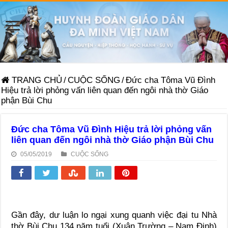
TRANG CHỦ
/
CUỘC SỐNG
/
Đức cha Tôma Vũ Đình
Hiệu trả lời phỏng vấn liên quan đến ngôi nhà thờ Giáo
phận Bùi Chu
Đức cha Tôma Vũ Đình Hiệu trả lời phỏng vấn
liên quan đến ngôi nhà thờ Giáo phận Bùi Chu
05/05/2019
CUỘC SỐNG
Gần đây, dư luận lo ngại xung quanh việc đại tu Nhà
thờ Bùi Chu 134 năm tuổi (Xuân Trường – Nam Ðịnh)