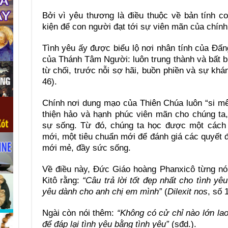
Bởi vì yêu thương là điều thuộc về bản tính c
kiện để con người đạt tới sự viên mãn của chính
Tình yêu ấy được biểu lộ nơi nhân tính của Đấ
của Thánh Tâm Người: luôn trung thành và bất b
từ chối, trước nỗi sợ hãi, buồn phiền và sự khá
46).
Chính nơi dung mạo của Thiên Chúa luôn “si mê
thiện hảo và hạnh phúc viên mãn cho chúng ta
sự sống. Từ đó, chúng ta học được một cách
mới, một tiêu chuẩn mới để đánh giá các quyết 
mới mẻ, đầy sức sống.
Về điều này, Đức Giáo hoàng Phanxicô từng nó
Kitô rằng:
“Câu trả lời tốt đẹp nhất cho tình yê
yêu dành cho anh chị em mình”
(
Dilexit nos
, số 
Ngài còn nói thêm:
“Không có cử chỉ nào lớn la
để đáp lại tình yêu bằng tình yêu”
(sđd.).