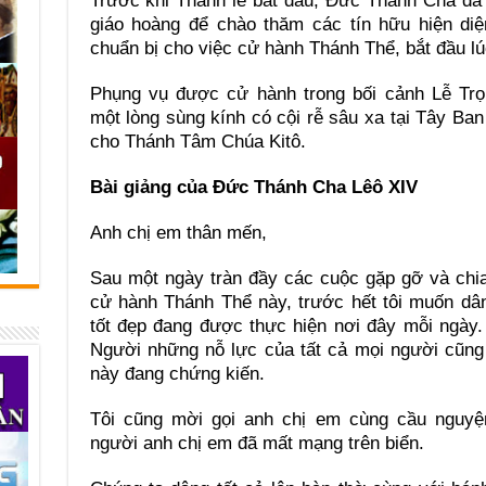
Trước khi Thánh lễ bắt đầu, Đức Thánh Cha đã 
giáo hoàng để chào thăm các tín hữu hiện diệ
chuẩn bị cho việc cử hành Thánh Thể, bắt đầu lú
Phụng vụ được cử hành trong bối cảnh Lễ Tr
một lòng sùng kính có cội rễ sâu xa tại Tây Ba
cho Thánh Tâm Chúa Kitô.
Bài giảng của Đức Thánh Cha Lêô XIV
Anh chị em thân mến,
Sau một ngày tràn đầy các cuộc gặp gỡ và chia
cử hành Thánh Thể này, trước hết tôi muốn dân
tốt đẹp đang được thực hiện nơi đây mỗi ngày.
Người những nỗ lực của tất cả mọi người cũn
này đang chứng kiến.
Tôi cũng mời gọi anh chị em cùng cầu nguyệ
người anh chị em đã mất mạng trên biển.