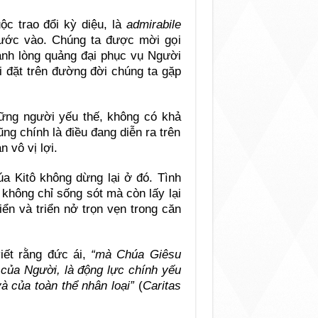
ộc trao đổi kỳ diệu, là
admirabile
ước vào. Chúng ta được mời gọi
ành lòng quảng đại phục vụ Người
 đặt trên đường đời chúng ta gặp
ững người yếu thế, không có khả
ũng chính là điều đang diễn ra trên
n vô vị lợi.
 Kitô không dừng lại ở đó. Tình
không chỉ sống sót mà còn lấy lại
iển và triển nở trọn vẹn trong căn
iết rằng đức ái,
“mà Chúa Giêsu
 của Người, là động lực chính yếu
à của toàn thể nhân loại”
(
Caritas