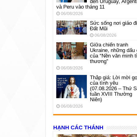
đến Uruguay, Argent
và Peru vào tháng 11
06/08/2026
Sức sống nơi giáo đ
Đất Mũi
06/08/2026
Giữa chiến tranh
Ukraine, những dấu 
của “Nền văn minh t
thương”
06/08/2026
Thập giá: Lời mời gọ
của tình yêu
(07.08.2026 – Thứ 
tuần XVIII Thường
Niên)
06/08/2026
HẠNH CÁC THÁNH