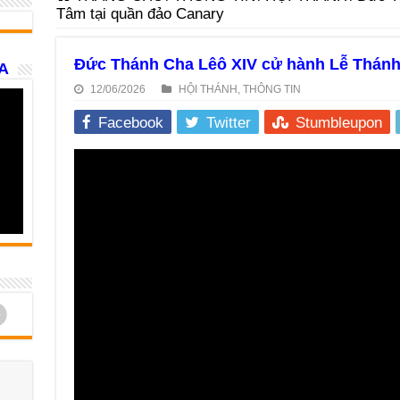
Tâm tại quần đảo Canary
Đức Thánh Cha Lêô XIV cử hành Lễ Thánh
A
12/06/2026
HỘI THÁNH
,
THÔNG TIN
Facebook
Twitter
Stumbleupon
d