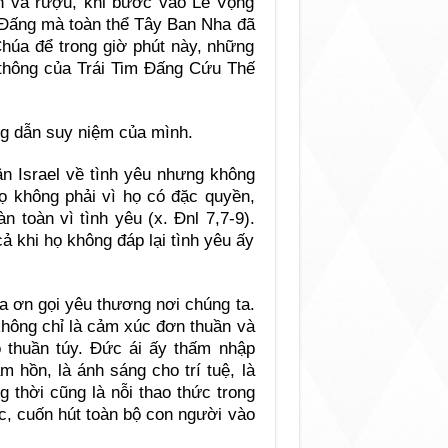
nh và rượu, khi bước vào Lễ Vọng
Đấng mà toàn thể Tây Ban Nha đã
húa để trong giờ phút này, những
 thông của Trái Tim Đấng Cứu Thế
g dẫn suy niệm của mình.
ân Israel về tình yêu nhưng không
 không phải vì họ có đặc quyền,
n toàn vì tình yêu (x. Đnl 7,7-9).
ả khi họ không đáp lại tình yêu ấy
a ơn gọi yêu thương nơi chúng ta.
không chỉ là cảm xúc đơn thuần và
o thuần túy. Đức ái ấy thấm nhập
m hồn, là ánh sáng cho trí tuệ, là
 thời cũng là nỗi thao thức trong
hác, cuốn hút toàn bộ con người vào