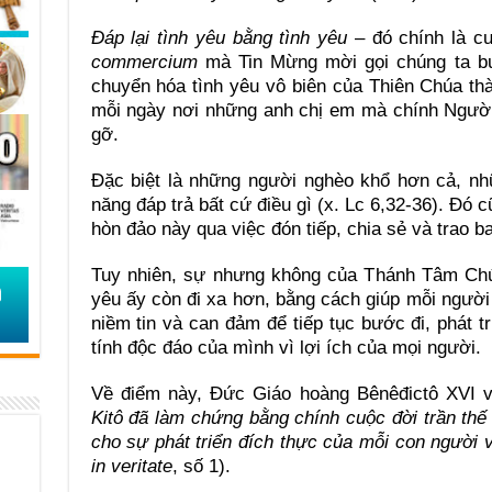
Đáp lại tình yêu bằng tình yêu
– đó chính là cu
commercium
mà Tin Mừng mời gọi chúng ta b
chuyển hóa tình yêu vô biên của Thiên Chúa th
mỗi ngày nơi những anh chị em mà chính Người
gỡ.
Đặc biệt là những người nghèo khổ hơn cả, nh
năng đáp trả bất cứ điều gì (x. Lc 6,32-36). Đó c
hòn đảo này qua việc đón tiếp, chia sẻ và trao ba
Tuy nhiên, sự nhưng không của Thánh Tâm Chúa
yêu ấy còn đi xa hơn, bằng cách giúp mỗi người 
niềm tin và can đảm để tiếp tục bước đi, phát tr
tính độc đáo của mình vì lợi ích của mọi người.
Về điểm này, Đức Giáo hoàng Bênêđictô XVI v
Kitô đã làm chứng bằng chính cuộc đời trần thế
cho sự phát triển đích thực của mỗi con người v
in veritate
, số 1).