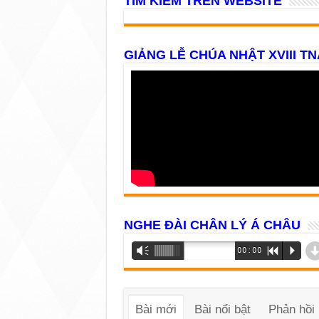
TÌM KIẾM TRÊN WEBSITE
GIẢNG LỄ CHÚA NHẬT XVIII TN
NGHE ĐÀI CHÂN LÝ Á CHÂU
Trình
Vm
00:00
R
P
phát
âm
thanh
Bài mới
Bài nổi bật
Phản hồi