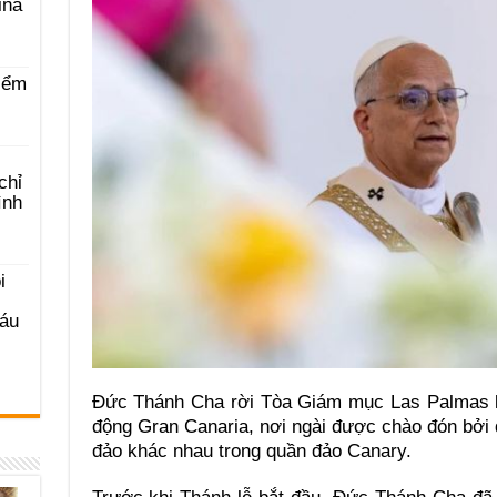
ina
iểm
chỉ
ình
i
Sáu
Đức Thánh Cha rời Tòa Giám mục Las Palmas lú
động Gran Canaria, nơi ngài được chào đón bởi 
đảo khác nhau trong quần đảo Canary.