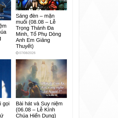
Sáng đèn – mặn
muối (08.08 – Lễ
iệm
Trọng Thánh Đa
húa
Minh, Tổ Phụ Dòng
g
Anh Em Giảng
Thuyết)
07/08/2026
Bài hát và Suy niệm
i gọi
(06.08 – Lễ Kính
Chúa Hiển Dung)
hứ