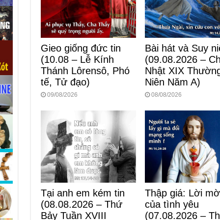
Bài hát và Suy n
Gieo giống đức tin
(09.08.2026 – C
(10.08 – Lễ Kính
Nhật XIX Thườn
Thánh Lôrensô, Phó
Niên Năm A)
tế, Tử đạo)
08/08/2026
09/08/2026
Thập giá: Lời mờ
Tại anh em kém tin
của tình yêu
(08.08.2026 – Thứ
(07.08.2026 – T
Bảy Tuần XVIII