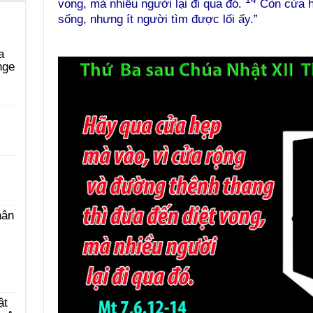
vong, mà nhiều người lại đi qua đó.
Còn cửa h
sống, nhưng ít người tìm được lối ấy.”
a
nge
i
hân
ật