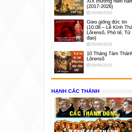
XIX thường niên nă
(2017-2026)
09/08/2026
Gieo giống đức tin
(10.08 – Lễ Kính Th
Lôrensô, Phó tế, Tử
đạo)
09/08/2026
10 Tháng Tám Thán
Lôrensô
09/08/2026
HẠNH CÁC THÁNH