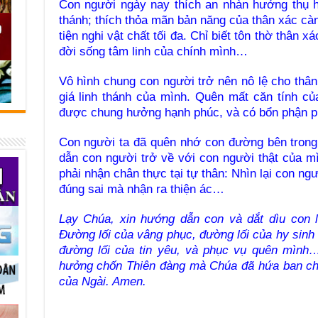
Con người ngày nay thích an nhàn hưởng thụ h
thánh; thích thỏa mãn bản năng của thân xác cà
tiện nghi vật chất tối đa. Chỉ biết tôn thờ thân 
đời sống tâm linh của chính mình…
Vô hình chung con người trở nên nô lệ cho thâ
giá linh thánh của mình. Quên mất căn tính c
được chung hưởng hạnh phúc, và có bổn phận ph
Con người ta đã quên nhớ con đường bên trong
dẫn con người trở về với con người thật của 
phải nhận chân thực tại tự thân: Nhìn lại con ng
đúng sai mà nhận ra thiện ác…
Lạy Chúa, xin hướng dẫn con và dắt dìu con l
Đường lối của vâng phục, đường lối của hy sin
đường lối của tin yêu, và phục vụ quên mình
hưởng chốn Thiên đàng mà Chúa đã hứa ban cho
của Ngài. Amen.