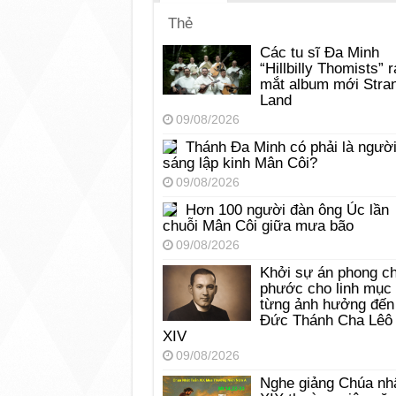
Thẻ
Các tu sĩ Đa Minh
“Hillbilly Thomists” r
mắt album mới Stra
Land
09/08/2026
Thánh Đa Minh có phải là ngườ
sáng lập kinh Mân Côi?
09/08/2026
Hơn 100 người đàn ông Úc lần
chuỗi Mân Côi giữa mưa bão
09/08/2026
Khởi sự án phong c
phước cho linh mục
từng ảnh hưởng đến
Đức Thánh Cha Lêô
XIV
09/08/2026
Nghe giảng Chúa nh