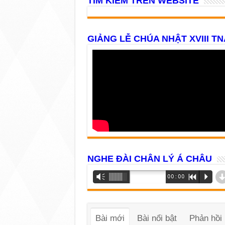
TÌM KIẾM TRÊN WEBSITE
GIẢNG LỄ CHÚA NHẬT XVIII TN
NGHE ĐÀI CHÂN LÝ Á CHÂU
Trình
Vm
00:00
R
P
phát
âm
thanh
Bài mới
Bài nổi bật
Phản hồi