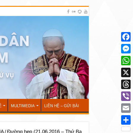
Face
Mess
What
X
Thre
Viber
Ẻ
MULTIMEDIA
LIÊN HỆ – GỬI BÀI
Emai
Shar
ÚA
/
Đường hẹp (21.06.2016 – Thứ Ba