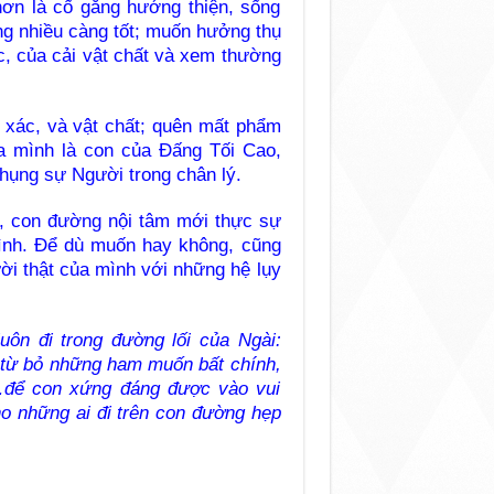
ơn là cố gắng hướng thiện, sống
ng nhiều càng tốt; muốn hưởng thụ
xác, của cải vật chất và xem thường
n xác, và vật chất; quên mất phẩm
ủa mình là con của Đấng Tối Cao,
ụng sự Người trong chân lý.
, con đường nội tâm mới thực sự
mình. Để dù muốn hay không, cũng
ười thật của mình với những hệ lụy
uôn đi trong đường lối của Ngài:
h từ bỏ những ham muốn bất chính,
…để con xứng đáng được vào vui
 những ai đi trên con đường hẹp