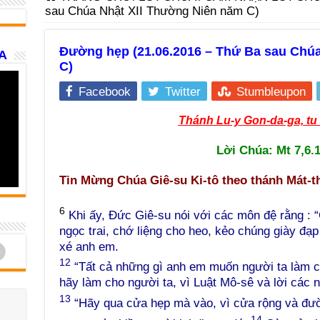
sau Chúa Nhật XII Thường Niên năm C)
Đường hẹp (21.06.2016 – Thứ Ba sau Chú
A
C)
Facebook
Twitter
Stumbleupon
Thánh Lu-y Gon-da-ga, tu 
Lời Chúa: Mt 7,6.
Tin Mừng Chúa Giê-su Ki-tô theo thánh Mát-t
6
Khi ấy, Đức Giê-su nói với các môn đệ rằng : 
ngọc trai, chớ liệng cho heo, kẻo chúng giày đạp
d
xé anh em.
12
“Tất cả những gì anh em muốn người ta làm c
hãy làm cho người ta, vì Luật Mô-sê và lời các n
13
“Hãy qua cửa hẹp mà vào, vì cửa rộng và đườn
14