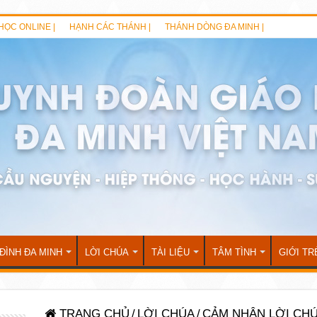
HỌC ONLINE |
HẠNH CÁC THÁNH |
THÁNH DÒNG ĐA MINH |
 ĐÌNH ĐA MINH
LỜI CHÚA
TÀI LIỆU
TÂM TÌNH
GIỚI TR
TRANG CHỦ
/
LỜI CHÚA
/
CẢM NHẬN LỜI CH