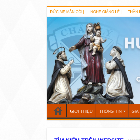
ĐỨC MẸ MÂN CÔI |
NGHE GIẢNG LỄ |
THẦN 
GIỚI THIỆU
THÔNG TIN
GIA