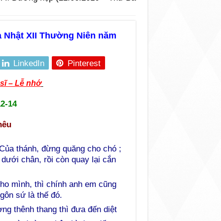
a Nhật XII Thường Niên năm
LinkedIn
Pinterest
sĩ – Lễ nhớ
12-14
hêu
“Của thánh, đừng quăng cho chó ;
 dưới chân, rồi còn quay lại cắn
ho mình, thì chính anh em cũng
gôn sứ là thế đó.
g thênh thang thì đưa đến diệt