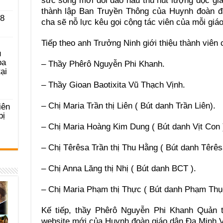
sức sống mới dồi dào hầu thu hút lượng độc giả
thành lập Ban Truyền Thông của Huynh đoàn đ
 8
cha sẽ nỗ lực kêu gọi cộng tác viên của mỗi giá
Tiếp theo anh Trưởng Ninh giới thiệu thành viên 
u
ọa
– Thầy Phêrô Nguyễn Phi Khanh.
ại
– Thầy Gioan Baotixita Vũ Thạch Vịnh.
– Chị Maria Trần thị Liên ( Bút danh Trần Liên).
iên
bị
– Chị Maria Hoàng Kim Dung ( Bút danh Vịt Con 
– Chị Têrêsa Trần thị Thu Hằng ( Bút danh Têrês
– Chị Anna Lăng thị Nhị ( Bút danh BCT ).
– Chị Maria Phạm thị Thực ( Bút danh Phạm Thục
Kế tiếp, thầy Phêrô Nguyễn Phi Khanh Quản tr
website mới của Huynh đoàn giáo dân Đa Minh 