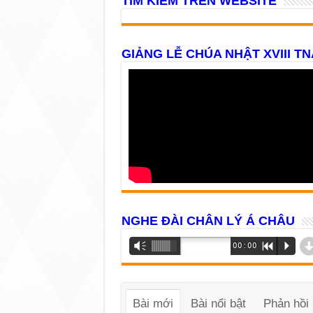
TÌM KIẾM TRÊN WEBSITE
GIẢNG LỄ CHÚA NHẬT XVIII TN
NGHE ĐÀI CHÂN LÝ Á CHÂU
Trình
Vm
00:00
R
P
phát
âm
thanh
Bài mới
Bài nổi bật
Phản hồi