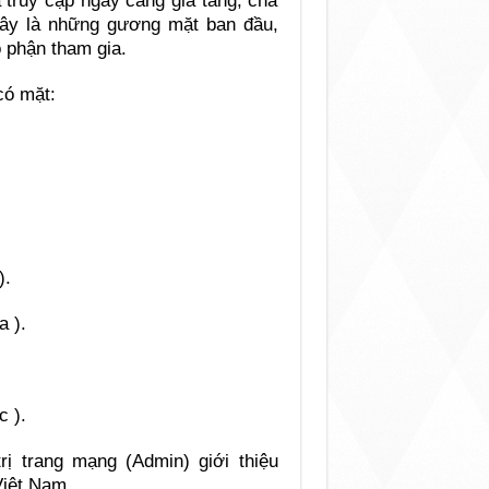
 truy cập ngày càng gia tăng, cha
ây là những gương mặt ban đầu,
o phận tham gia.
có mặt:
).
a ).
 ).
ị trang mạng (Admin) giới thiệu
Việt Nam.