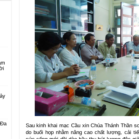
àm
ời
Bảy
 Ða
Sau kinh khai mạc Cầu xin Chúa Thánh Thần soi
do buổi họp nhằm nâng cao chất lượng, cải ti