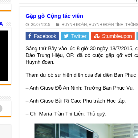
Gặp gỡ Cộng tác viên
A
20/07/2015
HUYNH ĐOÀN
,
HUYNH ĐOÀN TỈNH
,
THÔNG
Facebook
Twitter
Stumbleupon
Sáng thứ Bảy vào lúc 8 giờ 30 ngày 18/7/2015, 
Đào Trung Hiệu, OP. đã có cuộc gặp gỡ với c
Huynh đoàn.
Tham dự có sự hiện diện của đại diện Ban Phục
– Anh Giuse Đỗ An Ninh: Trưởng Ban Phục Vụ.
– Anh Giuse Bùi Ri Cao: Phụ trách Học tập.
d
– Chị Maria Trần Thị Liên: Thủ quỹ.