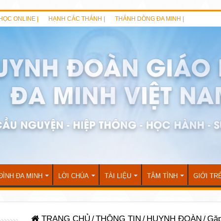
HỌC ONLINE |
HẠNH CÁC THÁNH |
THÁNH DÒNG ĐA MINH |
ĐÌNH ĐA MINH
LỜI CHÚA
TÀI LIỆU
TÂM TÌNH
GIỚI TR
TRANG CHỦ
/
THÔNG TIN
/
HUYNH ĐOÀN
/
Gặp