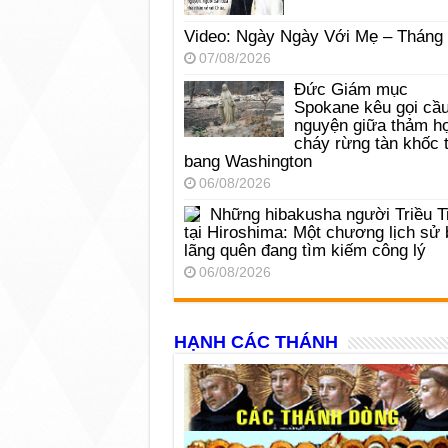
Video: Ngày Ngày Với Mẹ – Tháng
07/08/2026
Đức Giám mục
Spokane kêu gọi cầ
nguyện giữa thảm h
cháy rừng tàn khốc t
bang Washington
06/08/2026
Những hibakusha người Triều T
tại Hiroshima: Một chương lịch sử 
lãng quên đang tìm kiếm công lý
06/08/2026
HẠNH CÁC THÁNH