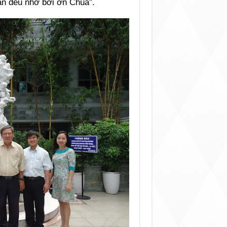
àn đều nhờ bởi ơn Chúa”.