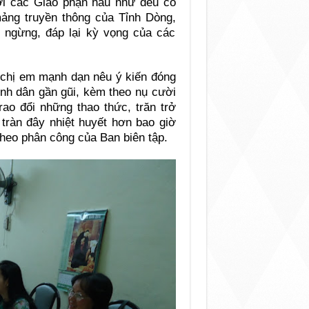
nơi các Giáo phận hầu như đều có
mảng truyền thông của Tỉnh Dòng,
 ngừng, đáp lại kỳ vọng của các
 chị em mạnh dạn nêu ý kiến đóng
nh dân gần gũi, kèm theo nụ cười
rao đổi những thao thức, trăn trở
 tràn đây nhiệt huyết hơn bao giờ
theo phân công của Ban biên tập.