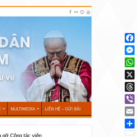
Face
Mess
What
X
Thre
Viber
Ẻ
MULTIMEDIA
LIÊN HỆ – GỬI BÀI
Emai
Shar
 gỡ Cộng tác viên