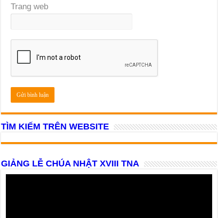
Trang web
TÌM KIẾM TRÊN WEBSITE
GIẢNG LỄ CHÚA NHẬT XVIII TNA