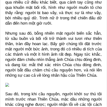
qua nhiều cử điệu khác biệt, qua cánh tay cũng như
qua khuôn mặt bối rối, hình như người muốn tỏ cho
thấy rằng: người bị bao vây, và thực sự là như vậy,
bởi nhiều quỷ dữ. Trinh nữ ở trong thế chiến đấu dữ
dằn đến hơn một giờ rưỡi.
Nhưng sau đó, bỗng nhiên mặt người biến sắc hẳn,
từ sầu buồn và bối rối trở thành vui tươi như thiên
thần, tràn đầy hoan lạc. Bấy giờ chúng tôi đặt trước
mặt người một bức ảnh, trong đó có nhiều di tích của
các thánh và một ít hình ảnh rất đẹp. Ngay tức khắc,
người đăm chiêu nhìn thẳng ảnh Chúa chịu đóng đinh,
và đang lúc mắt thể xác nhìn Chúa chịu đóng đinh,
người bắt đầu chăm chú cầu nguyện hơn, và nói lên
những sự cao cả về lòng nhân hậu của Thiên Chúa.
Sau đó, trong khi cầu nguyện, người khởi sự thú tội
mình trước nhan Thiên Chúa, mặc dầu những người
khác cũng nghe được; người nhận lỗi về các tội cách