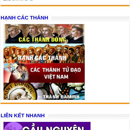
HẠNH CÁC THÁNH
LIÊN KẾT NHANH