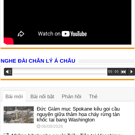
NGHE ĐÀI CHÂN LÝ Á CHÂU
Trình
Vm
00:00
R
P
phát
âm
thanh
Bài mới
Bài nổi bật
Phản hồi
Thẻ
Đức Giám mục Spokane kêu gọi cầu
nguyện giữa thảm họa cháy rừng tàn
khốc tại bang Washington
06/08/2026