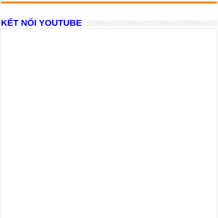
KẾT NỐI YOUTUBE