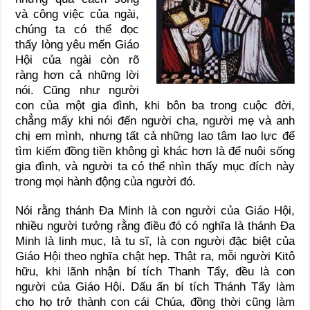
và công việc của ngài,
chúng ta có thể đọc
thấy lòng yêu mến Giáo
Hội của ngài còn rõ
ràng hơn cả những lời
nói. Cũng như người
con của một gia đình, khi bôn ba trong cuộc đời,
chẳng mấy khi nói đến người cha, người mẹ và anh
chị em mình, nhưng tất cả những lao tâm lao lực để
tìm kiếm đồng tiền không gì khác hơn là để nuôi sống
gia đình, và người ta có thể nhìn thấy mục đích này
trong mọi hành động của người đó.
Nói rằng thánh Ða Minh là con người của Giáo Hội,
nhiều người tưởng rằng điều đó có nghĩa là thánh Ða
Minh là linh mục, là tu sĩ, là con người đặc biệt của
Giáo Hội theo nghĩa chật hẹp. Thật ra, mỗi người Kitô
hữu, khi lãnh nhận bí tích Thanh Tẩy, đều là con
người của Giáo Hội. Dấu ấn bí tích Thánh Tẩy làm
cho họ trở thành con cái Chúa, đồng thời cũng làm