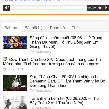
Trình
Vm
00:00
R
P
phát
âm
thanh
Bài mới
Bài nổi bật
Phản hồi
Thẻ
Sáng đèn – mặn muối (08.08 – Lễ Trọng
Thánh Đa Minh, Tổ Phụ Dòng Anh Em
Giảng Thuyết)
07/08/2026
Đức Thánh Cha Lêô XIV: Cuộc cách mạng của Tin
Mừng phá đổ những bức tường ngăn cách con người
07/08/2026
Đức Thánh Cha Lêô XIV bổ nhiệm cha
Benjamin Earl, OP làm Tham vấn viên Bộ
Đời sống Thánh hiến
07/08/2026
Tại anh em kém tin (08.08.2026 – Thứ
Bảy Tuần XVIII Thường Niên)
07/08/2026