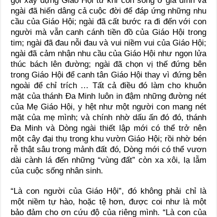
gọi xây dựng Giáo Hội từ khi còn sống ở gia đình và
ngài đã hiến dâng cả cuộc đời để đáp ứng những nhu
cầu của Giáo Hội; ngài đã cất bước ra đi đến với con
người mà vẫn canh cánh tiền đồ của Giáo Hội trong
tim; ngài đã đau nỗi đau và vui niềm vui của Giáo Hội;
ngài đã cảm nhận nhu cầu của Giáo Hội như ngọn lửa
thúc bách lên đường; ngài đã chọn vị thế đứng bên
trong Giáo Hội để canh tân Giáo Hội thay vì đứng bên
ngoài để chỉ trích … Tất cả điều đó làm cho khuôn
mặt của thánh Ða Minh luôn in đậm những đường nét
của Mẹ Giáo Hội, y hệt như một người con mang nét
mặt của mẹ mình; và chính nhờ dấu ấn đó đó, thánh
Ða Minh và Dòng ngài thiết lập mới có thể trở nên
một cây đại thụ trong khu vườn Giáo Hội; rồi nhờ bén
rễ thật sâu trong mảnh đất đó, Dòng mới có thể vươn
dài cành lá đến những “vùng đất” còn xa xôi, lạ lẫm
của cuộc sống nhân sinh.
“Là con người của Giáo Hội”, đó không phải chỉ là
một niềm tự hào, hoặc tệ hơn, được coi như là một
bảo đảm cho ơn cứu độ của riêng mình. “Là con của