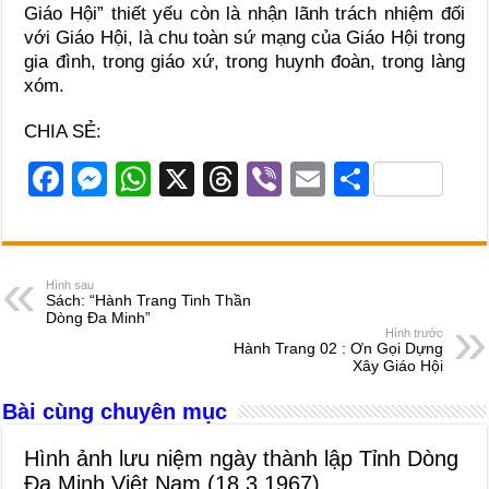
Giáo Hội” thiết yếu còn là nhận lãnh trách nhiệm đối
với Giáo Hội, là chu toàn sứ mạng của Giáo Hội trong
gia đình, trong giáo xứ, trong huynh đoàn, trong làng
xóm.
CHIA SẺ:
F
M
W
X
T
Vi
E
S
a
e
h
hr
b
m
h
c
ss
at
e
er
ail
ar
e
e
s
a
e
Hình sau
Sách: “Hành Trang Tinh Thần
b
n
A
d
Dòng Đa Minh”
Hình trước
o
g
p
s
Hành Trang 02 : Ơn Gọi Dựng
Xây Giáo Hội
o
er
p
Bài cùng chuyên mục
k
Hình ảnh lưu niệm ngày thành lập Tỉnh Dòng
Đa Minh Việt Nam (18.3.1967)