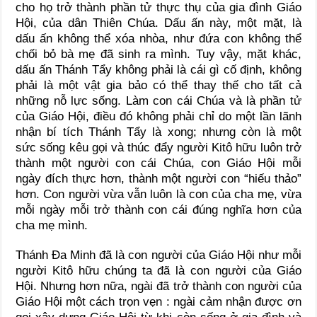
cho họ trở thành phần tử thực thụ của gia đình Giáo
Hội, của dân Thiên Chúa. Dấu ấn này, một mặt, là
dấu ấn không thể xóa nhòa, như đứa con không thể
chối bỏ bà mẹ đã sinh ra mình. Tuy vậy, mặt khác,
dấu ấn Thánh Tẩy không phải là cái gì cố định, không
phải là một vật gia bảo có thể thay thế cho tất cả
những nỗ lực sống. Làm con cái Chúa và là phần tử
của Giáo Hội, điều đó không phải chỉ do một lần lãnh
nhận bí tích Thánh Tẩy là xong; nhưng còn là một
sức sống kêu gọi và thúc đẩy người Kitô hữu luôn trở
thành một người con cái Chúa, con Giáo Hội mỗi
ngày đích thực hơn, thành một người con “hiếu thảo”
hơn. Con người vừa vẫn luôn là con của cha mẹ, vừa
mỗi ngày mỗi trở thành con cái đúng nghĩa hơn của
cha mẹ mình.
Thánh Ða Minh đã là con người của Giáo Hội như mỗi
người Kitô hữu chúng ta đã là con người của Giáo
Hội. Nhưng hơn nữa, ngài đã trở thành con người của
Giáo Hội một cách trọn vẹn : ngài cảm nhận được ơn