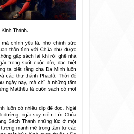
 Kinh Thánh.
c mà chính yếu là, nhớ chính sức
an thân tình với Chúa như được
không gấp sách lại khi rời ghế nhà
ài trong suốt cuộc đời, đặc biệt
ng ta biết rằng cha Ða Minh luôn
à các thư thánh Phaolô. Thời đó
ư ngày nay, mà chỉ là những tấm
Mừng Matthêu là cuốn sách có một
h luôn có nhiều dịp để đọc. Ngài
đi đường, ngài suy niệm Lời Chúa
trang Sách Thánh những lúc ở một
n tượng mạnh mẽ trong tâm tư các