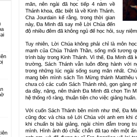
mãn, nên ngài đã học tiếp 4 năm về
Thánh khoa, đặc biệt là về Kinh Thánh.
Cha Jourdain kể rằng, trong thời gian
u
này, Ða Minh đã say mê Lời Chúa đến
ọa
độ nhiều đêm đã không ngủ để học hỏi, suy niệm
ại
Tuy nhiên, Lời Chúa không phải chỉ là môn họ
mạnh của Chúa Thánh Thần, sống mối tương qu
iên
trình bày trong Kinh Thánh. Vì thế, Ða Minh đã 
bị
trường, Sách Thánh vẫn luôn đồng hành với ng
trong những lúc ngài sống sung mãn nhất. Chú
mang bên mình sách Tin Mừng thánh Matthêu v
chưa có các cuốn Sách Thánh nhỏ, gọn gàng nh
àn
da dầy, nặng, nên thánh Ða Minh đã chọn Tin 
hờ
hệ thống rõ ràng, thuận tiện cho việc giảng huấn.
Với cuốn Sách Thánh bên mình như thế, Ða Min
cũng đọc và chia sẻ Lới Chúa với anh em khi 
khi chuẩn bị bài giảng, ngài chìm đắm trong 
mình. Hình ảnh đó chắc chắn đã tạo nên một ấ
tiên