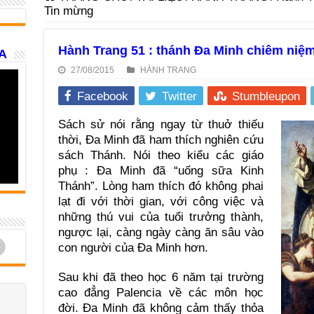
Tin mừng
Hành Trang 51 : thánh Đa Minh chiêm niệ
A
27/08/2015
HÀNH TRANG
Facebook
Twitter
Stumbleupon
Sách sử nói rằng ngay từ thuở thiếu
thời, Ða Minh đã ham thích nghiên cứu
sách Thánh. Nói theo kiểu các giáo
phụ : Ða Minh đã “uống sữa Kinh
Thánh”. Lòng ham thích đó không phai
lạt đi với thời gian, với công việc và
những thú vui của tuổi trưởng thành,
ngược lại, càng ngày càng ăn sâu vào
d
con người của Ða Minh hơn.
Sau khi đã theo học 6 năm tại trường
cao đẳng Palencia về các môn học
đời. Ða Minh đã không cảm thấy thỏa