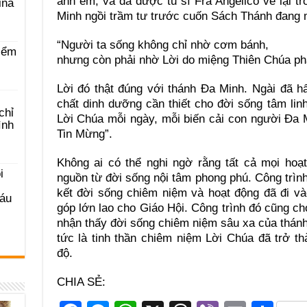
anh em, và đã được tu sĩ Fra Angelico vẽ lại t
ina
Minh ngồi trầm tư trước cuốn Sách Thánh đang
“Người ta sống không chỉ nhờ cơm bánh,
iểm
nhưng còn phải nhờ Lời do miệng Thiên Chúa ph
Lời đó thật đúng với thánh Ða Minh. Ngài đã h
chất dinh dưỡng cần thiết cho đời sống tâm li
chỉ
Lời Chúa mỗi ngày, mỗi biến cải con người Ða 
ình
Tin Mừng”.
Không ai có thể nghi ngờ rằng tất cả mọi hoạ
i
nguồn từ đời sống nội tâm phong phú. Công trình
kết đời sống chiêm niệm và hoạt động đã đi và
Sáu
góp lớn lao cho Giáo Hội. Công trình đó cũng ch
nhận thấy đời sống chiêm niệm sâu xa của thán
tức là tinh thần chiêm niệm Lời Chúa đã trở 
độ.
CHIA SẺ: