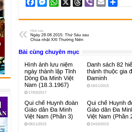
F
M
W
X
T
Vi
E
S
a
e
h
hr
b
m
h
c
ss
at
e
er
ail
ar
e
e
s
a
e
Hình sau
Ngày 28.08.2015: Thứ Sáu sau
b
n
A
d
Chúa nhật XXI Thường Niên
o
g
p
s
Bài cùng chuyên mục
o
er
p
Hình ảnh lưu niệm
Danh sách 82 hi
k
ngày thành lập Tỉnh
thánh thuộc gia 
Dòng Đa Minh Việt
Đaminh
Nam (18.3.1967)
19/11/2015
17/03/2017
Qui chế Huynh đoàn
Qui chế Huynh đ
Giáo dân Đa Minh
Giáo dân Đa Min
Việt Nam (Phần 3)
Việt Nam (Phần 
08/11/2015
24/10/2015