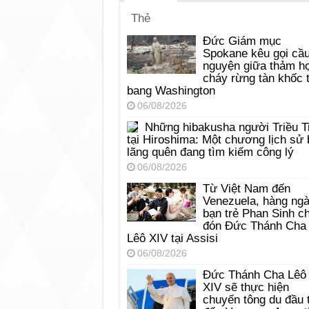
Thẻ
Đức Giám mục
Spokane kêu gọi cầ
nguyện giữa thảm h
cháy rừng tàn khốc t
bang Washington
06/08/2026
Những hibakusha người Triều T
tại Hiroshima: Một chương lịch sử 
lãng quên đang tìm kiếm công lý
06/08/2026
Từ Việt Nam đến
Venezuela, hàng ng
bạn trẻ Phan Sinh c
đón Đức Thánh Cha
Lêô XIV tại Assisi
06/08/2026
Đức Thánh Cha Lêô
XIV sẽ thực hiện
chuyến tông du đầu 