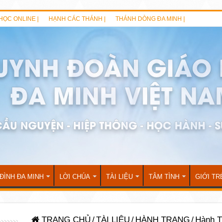
HỌC ONLINE |
HẠNH CÁC THÁNH |
THÁNH DÒNG ĐA MINH |
 ĐÌNH ĐA MINH
LỜI CHÚA
TÀI LIỆU
TÂM TÌNH
GIỚI TR
TRANG CHỦ
/
TÀI LIỆU
/
HÀNH TRANG
/
Hành T