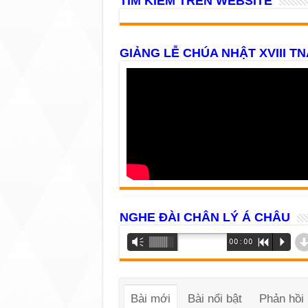
TÌM KIẾM TRÊN WEBSITE
GIẢNG LỄ CHÚA NHẬT XVIII TN
NGHE ĐÀI CHÂN LÝ Á CHÂU
Trình
Vm
00:00
R
P
phát
âm
thanh
Bài mới
Bài nổi bật
Phản hồi