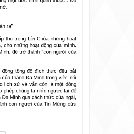
rong một bức hình quen thuộc : Ða
 mở.
án ra”
ấp thụ trong Lời Chúa những hoạt
nh, cho những hoạt động của mình.
Minh, để trở thành “con người của
t động tông đồ đích thực đều bắt
 của thánh Ða Minh trong việc nối
o lịch sử và vẫn còn là một đóng
o phép chúng ta nhìn ngược lại để
h Ða Minh qua cách thức của ngài,
thành con người của Tin Mừng cứu