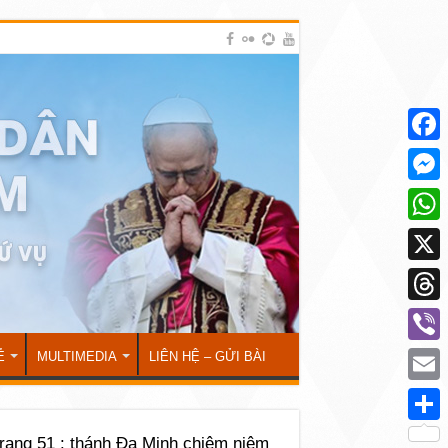
Face
Mess
What
X
Thre
Viber
Ẻ
MULTIMEDIA
LIÊN HỆ – GỬI BÀI
Emai
Shar
rang 51 : thánh Đa Minh chiêm niệm