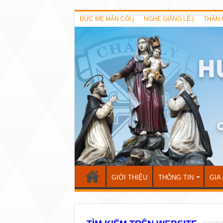
ĐỨC MẸ MÂN CÔI |
NGHE GIẢNG LỄ |
THẦN 
GIỚI THIỆU
THÔNG TIN
GIA