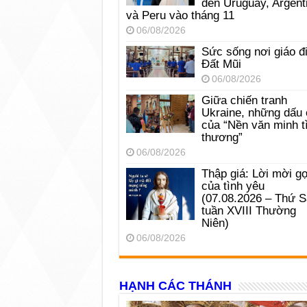
đến Uruguay, Argent
và Peru vào tháng 11
06/08/2026
Sức sống nơi giáo đ
Đất Mũi
06/08/2026
Giữa chiến tranh
Ukraine, những dấu 
của “Nền văn minh t
thương”
06/08/2026
Thập giá: Lời mời gọ
của tình yêu
(07.08.2026 – Thứ 
tuần XVIII Thường
Niên)
06/08/2026
HẠNH CÁC THÁNH