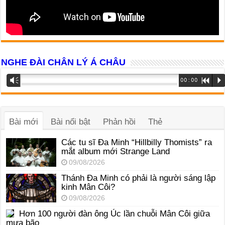
NGHE ĐÀI CHÂN LÝ Á CHÂU
Trình
Vm
00:00
R
P
phát
âm
thanh
Bài mới
Bài nổi bật
Phản hồi
Thẻ
Các tu sĩ Đa Minh “Hillbilly Thomists” ra
mắt album mới Strange Land
09/08/2026
Thánh Đa Minh có phải là người sáng lập
kinh Mân Côi?
09/08/2026
Hơn 100 người đàn ông Úc lần chuỗi Mân Côi giữa
mưa bão