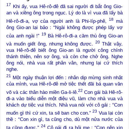
17
Khi ấy, vua Hê-rô-đê đã sai người đi bắt ông Gio-
an và xiềng ông trong ngục. Lý do là vì vua đã lấy bà
18
Hê-rô-đi-a, vợ của người anh là Phi-líp-phê,
mà
ông Gio-an lại bảo : “Ngài không được phép lấy vợ
19
của anh ngài !”
Bà Hê-rô-đi-a căm thù ông Gio-an
20
và muốn giết ông, nhưng không được.
Thật vậy,
vua Hê-rô-đê biết ông Gio-an là người công chính
thánh thiện, nên sợ ông, và còn che chở ông. Nghe
ông nói, nhà vua rất phân vân, nhưng lại cứ thích
nghe.
21
Một ngày thuận lợi đến : nhân dịp mừng sinh nhật
của mình, vua Hê-rô-đê mở tiệc thết đãi bá quan văn
22
võ và các thân hào miền Ga-li-lê.
Con gái bà Hê-rô-
đi-a vào biểu diễn một điệu vũ, làm cho nhà vua và
khách dự tiệc vui thích. Nhà vua nói với cô gái : “Con
23
muốn gì thì cứ xin, ta sẽ ban cho con.”
Vua lại còn
thề : “Con xin gì, ta cũng cho, dù một nửa nước của
24
ta cũng được.”
Cô gái đi ra hỏi mẹ : “Con nên xin