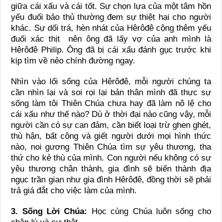
giữa cái xấu và cái tốt. Sự chọn lựa của một tâm hồn
yếu đuối bảo thủ thường đem sự thiệt hại cho người
khác. Sự dối trá, hèn nhát của Hêrôđê cộng thêm yếu
đuối xác thịt nên ông đã lấy vợ của anh mình là
Hêrôđê Philip. Ông đã bị cái xấu đánh gục trước khi
kịp tìm về nẻo chính đường ngay.
Nhìn vào lối sống của Hêrôđê, mỗi người chúng ta
cần nhìn lại và soi rọi lại bản thân mình đã thực sự
sống làm tôi Thiên Chúa chưa hay đã làm nô lệ cho
cái xấu như thế nào? Dù ở thời đại nào cũng vậy, mỗi
người cần có sự can đảm, cần biết loại trừ ghen ghét,
thù hận, bất công và giết người dưới mọi hình thức
nào, noi gương Thiên Chúa tìm sự yêu thương, tha
thứ cho kẻ thù của mình. Con người nếu không có sự
yêu thương chân thành, gia đình sẽ biến thành địa
ngục trần gian như gia đình Hêrôđê, đồng thời sẽ phải
trả giá đắt cho việc làm của mình.
3. Sống Lời Chúa:
Học cùng Chúa luôn sống cho