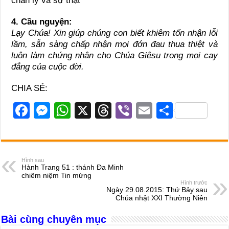
chân lý và sự thật
4. Cầu nguyện:
Lạy Chúa! Xin giúp chúng con biết khiêm tốn nhận lỗi
lầm, sẫn sàng chấp nhận mọi đớn đau thua thiệt và
luôn làm chứng nhân cho Chúa Giêsu trong mọi cay
đắng của cuộc đời.
CHIA SẺ:
F
M
W
X
T
Vi
E
S
a
e
h
hr
b
m
h
c
ss
at
e
er
ail
ar
e
e
s
a
e
Hình sau
Hành Trang 51 : thánh Đa Minh
b
n
A
d
chiêm niệm Tin mừng
Hình trước
o
g
p
s
Ngày 29.08.2015: Thứ Bảy sau
Chúa nhật XXI Thường Niên
o
er
p
Bài cùng chuyên mục
k