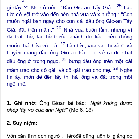
25
gì đây ?” Mẹ cô nói : “Đầu Gio-an Tẩy Giả.”
Lập
tức cô vội trở vào đến bên nhà vua và xin rằng : “Con
muốn ngài ban ngay cho con cái đầu ông Gio-an Tẩy
26
Giả, đặt trên mâm.”
Nhà vua buồn lắm, nhưng vì
đã trót thề, lại thề trước khách dự tiệc, nên không
27
muốn thất hứa với cô.
Lập tức, vua sai thị vệ đi và
truyền mang đầu ông Gio-an tới. Thị vệ ra đi, chặt
28
đầu ông ở trong ngục,
bưng đầu ông trên một cái
29
mâm trao cho cô gái, và cô gái trao cho mẹ.
Nghe
tin ấy, môn đệ đến lấy thi hài ông và đặt trong một
ngôi mộ.
1. Ghi nhớ:
Ông Gioan lại bảo:
“Ngài không được
phép lấy vợ của anh Ngài”
(Mc 6, 18)
2. Suy niệm:
Vốn bản tính con người, Hêrôđê cũng luôn bị giằng co