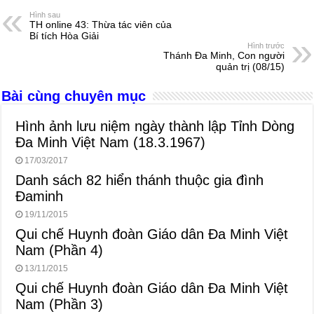
e
e
s
a
e
Hình sau
TH online 43: Thừa tác viên của
b
n
A
d
Bí tích Hòa Giải
Hình trước
o
g
p
s
Thánh Đa Minh, Con người
quản trị (08/15)
o
er
p
Bài cùng chuyên mục
k
Hình ảnh lưu niệm ngày thành lập Tỉnh Dòng
Đa Minh Việt Nam (18.3.1967)
17/03/2017
Danh sách 82 hiển thánh thuộc gia đình
Đaminh
19/11/2015
Qui chế Huynh đoàn Giáo dân Đa Minh Việt
Nam (Phần 4)
13/11/2015
Qui chế Huynh đoàn Giáo dân Đa Minh Việt
Nam (Phần 3)