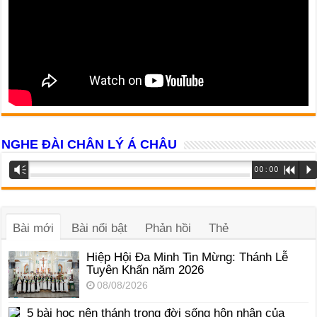
NGHE ĐÀI CHÂN LÝ Á CHÂU
Trình
Vm
00:00
R
P
phát
âm
thanh
Bài mới
Bài nổi bật
Phản hồi
Thẻ
Hiệp Hội Đa Minh Tin Mừng: Thánh Lễ
Tuyên Khấn năm 2026
08/08/2026
5 bài học nên thánh trong đời sống hôn nhân của