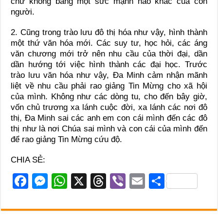
chứ không bằng một sức mạnh nào khác của con
người.
2. Cũng trong trào lưu đô thị hóa như vậy, hình thành
một thứ văn hóa mới. Các suy tư, học hỏi, các áng
văn chương mới trở nên nhu cầu của thời đại, dần
dần hướng tới việc hình thành các đại học. Trước
trào lưu văn hóa như vậy, Ða Minh cảm nhận mãnh
liệt về nhu cầu phải rao giảng Tin Mừng cho xã hội
của mình. Không như các dòng tu, cho đến bây giờ,
vốn chủ trương xa lánh cuộc đời, xa lánh các nơi đô
thị, Ða Minh sai các anh em con cái mình đến các đô
thị như là nơi Chúa sai mình và con cái của mình đến
để rao giảng Tin Mừng cứu độ.
CHIA SẺ:
F
M
W
X
T
Vi
E
S
a
e
h
hr
b
m
h
c
ss
at
e
er
ail
ar