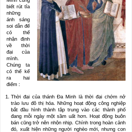
Minh cũng
biết rút tỉa
những
ánh sáng
soi dẫn để
có thể
nhận định
về thời
đại của
mình.
Chúng ta
có thể kể
ra hai
điểm :
Thời đại của thánh Ða Minh là thời đại chớm nở
trào lưu đô thị hóa. Những hoạt động công nghiệp
bắt đầu hình thành tập trung vào các thành phố
đang mỗi ngày một sầm uất hơn. Hoạt động buôn
bán cũng trở nên nhộn nhịp. Chính trong hoàn cảnh
đó, xuất hiện những người nghèo mới, nhưng con