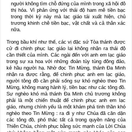
người không tìm chỗ đứng của mình trong xã hội đô
thị hóa. Vì phản ứng với thái độ ham mê tiền bạc
trong thời kỳ này mà lạc giáo tái xuất hiện, chủ
trương khinh chê tiền bạc, vật chất và cả thân xác
nữa.
Trong bầu khí như thế, các vị đặc sứ Tòa thánh được
cử đi chinh phục lạc giáo lại không nhận ra thái độ
cần thiết của mình. Các ngài đến với anh em lạc giáo
trong sự xa hoa với những đoàn tùy tùng đông đảo,
kẻ hầu người hạ. Nhờ đọc Tin Mừng, thánh Ða Minh
nhận ra được rằng, để chinh phục anh em lạc giáo,
người tông đồ cần phải sống sự khó nghèo theo Tin
Mừng, không mang hành lý, tiền bạc như các tông đồ.
Sự nghèo khó mà thánh Ða Minh chủ trương không
phải là một chiến thuật để chinh phục anh em lạc
giáo, nhưng chính yếu là một khám phá tinh thần khó
nghèo theo Tin Mừng : ra đi y như Chúa đã căn dặn
các tông đồ, phó thác tất cả trong quyền năng của
Thiên Chúa, chính phục bằng sức mạnh của Lời Chúa