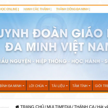
HỌC ONLINE |
HẠNH CÁC THÁNH |
THÁNH DÒNG ĐA MINH |
 ĐÌNH ĐA MINH
LỜI CHÚA
TÀI LIỆU
TÂM TÌNH
GIỚI TR
TRANG CHỦ
/
MULTIMEDIA
/
THÁNH CA
/
Hát v