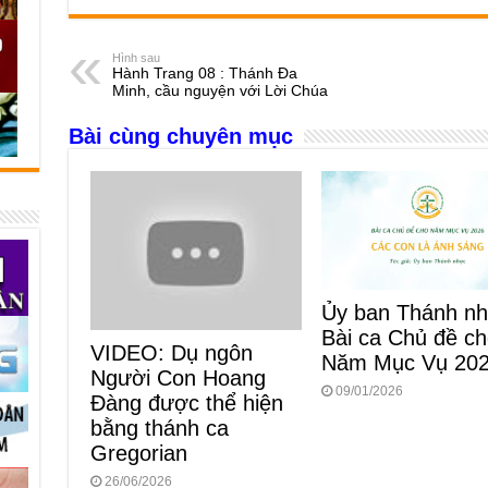
c
ss
at
e
er
ail
ar
e
e
s
a
e
Hình sau
Hành Trang 08 : Thánh Đa
b
n
A
d
Minh, cầu nguyện với Lời Chúa
o
g
p
s
Bài cùng chuyên mục
o
er
p
k
Ủy ban Thánh nh
Bài ca Chủ đề c
VIDEO: Dụ ngôn
Năm Mục Vụ 20
Người Con Hoang
09/01/2026
Đàng được thể hiện
bằng thánh ca
Gregorian
26/06/2026