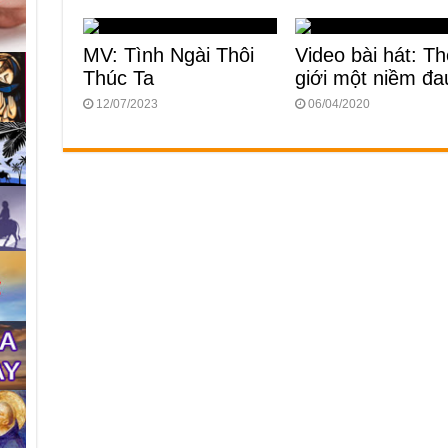
MV: Tình Ngài Thôi
Video bài hát: T
Thúc Ta
giới một niềm đa
12/07/2023
06/04/2020