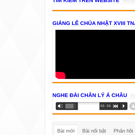
TÌM KIẾM TRÊN WEBSITE
GIẢNG LỄ CHÚA NHẬT XVIII TN
NGHE ĐÀI CHÂN LÝ Á CHÂU
Trình
Vm
00:00
R
P
phát
âm
thanh
Bài mới
Bài nổi bật
Phản hồi