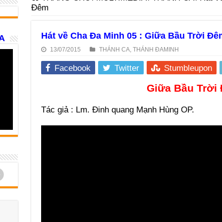
Đêm
Hát về Cha Đa Minh 05 : Giữa Bầu Trời Đê
A
13/07/2015
THÁNH CA
,
THÁNH ĐAMINH
Facebook
Twitter
Stumbleupon
Giữa Bầu Trời
Tác giả : Lm. Đinh quang Mạnh Hùng OP.
d