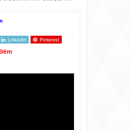
m
LinkedIn
Pinterest
 Đêm