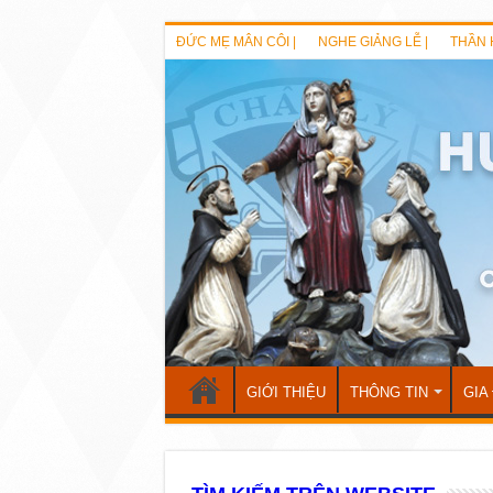
ĐỨC MẸ MÂN CÔI |
NGHE GIẢNG LỄ |
THẦN 
GIỚI THIỆU
THÔNG TIN
GIA