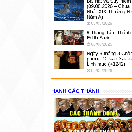
Bài hát và Suy niệm
(09.08.2026 – Chúa
Nhật XIX Thường Ni
Năm A)
08/08/2026
9 Tháng Tám Thánh
Edith Stein
08/08/2026
Ngày 9 tháng 8 Châ
phước Gio-an Xa-le
Linh mục (+1242)
08/08/2026
HẠNH CÁC THÁNH