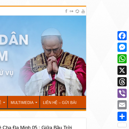
Face
Mess
What
X
Thre
Viber
Ẻ
MULTIMEDIA
LIÊN HỆ – GỬI BÀI
Emai
Shar
ề Cha Đa Minh 05 : Giữa Bầu Trời