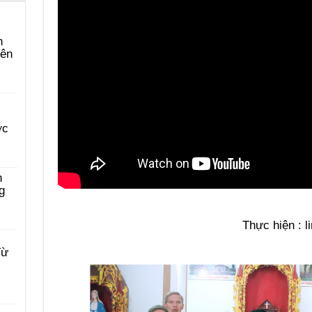
n
yên
ớc
n
g
Thực hiện : 
Từ