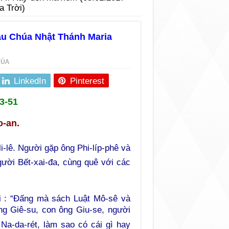
 Trời)
au Chúa Nhật Thánh Maria
HÚA
LinkedIn
Pinterest
3-51
o-an.
i-lê. Người gặp ông Phi-líp-phê và
gười Bết-xai-đa, cùng quê với các
i : “Đấng mà sách Luật Mô-sê và
ông Giê-su, con ông Giu-se, người
Na-da-rét, làm sao có cái gì hay