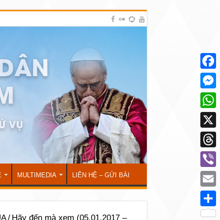
Face
Mess
What
X
Thre
Viber
Ẻ
MULTIMEDIA
LIÊN HỆ – GỬI BÀI
Emai
Shar
ÚA
/
Hãy đến mà xem (05.01.2017 –