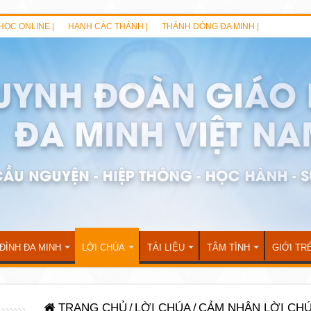
HỌC ONLINE |
HẠNH CÁC THÁNH |
THÁNH DÒNG ĐA MINH |
 ĐÌNH ĐA MINH
LỜI CHÚA
TÀI LIỆU
TÂM TÌNH
GIỚI TR
TRANG CHỦ
/
LỜI CHÚA
/
CẢM NHẬN LỜI CH