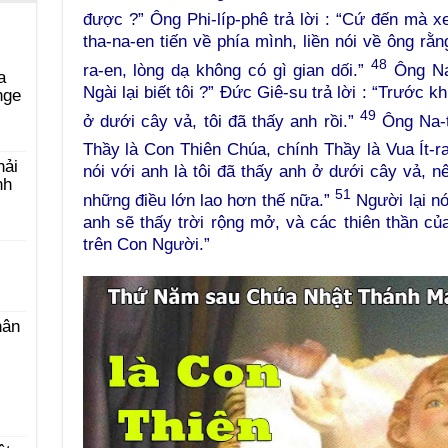
được ?” Ông Phi-líp-phê trả lời : “Cứ đến mà 
tha-na-en tiến về phía mình, liền nói về ông rằn
48
ra-en, lòng dạ không có gì gian dối.”
Ông Na-
a
Ngài lại biết tôi ?” Đức Giê-su trả lời : “Trước k
nge
49
ở dưới cây vả, tôi đã thấy anh rồi.”
Ông Na-t
Thầy là Con Thiên Chúa, chính Thầy là Vua Ít-r
hải
nói với anh là tôi đã thấy anh ở dưới cây vả, n
nh
51
những điều lớn lao hơn thế nữa.”
Người lại nói
anh sẽ thấy trời rộng mở, và các thiên thần c
trên Con Người.”
hân