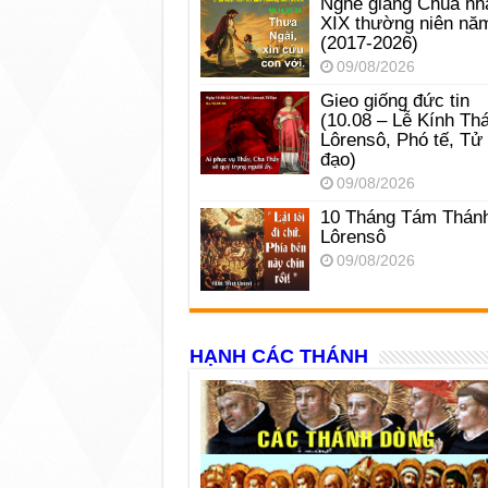
Nghe giảng Chúa nh
XIX thường niên nă
(2017-2026)
09/08/2026
Gieo giống đức tin
(10.08 – Lễ Kính Th
Lôrensô, Phó tế, Tử
đạo)
09/08/2026
10 Tháng Tám Thán
Lôrensô
09/08/2026
HẠNH CÁC THÁNH