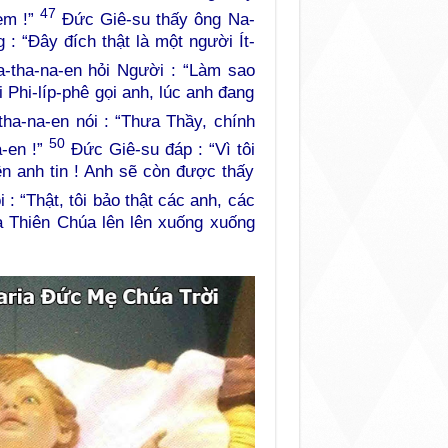
47
xem !”
Đức Giê-su thấy ông Na-
g : “Đây đích thật là một người Ít-
tha-na-en hỏi Người : “Làm sao
hi Phi-líp-phê gọi anh, lúc anh đang
ha-na-en nói : “Thưa Thầy, chính
50
a-en !”
Đức Giê-su đáp : “Vì tôi
ên anh tin ! Anh sẽ còn được thấy
 : “Thật, tôi bảo thật các anh, các
ủa Thiên Chúa lên lên xuống xuống