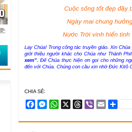
Cuộc sống tốt đẹp đầy t
Ngày mai chung hưởng
Nước Trời vinh hiển tinh
Lạy Chúa! Trong công tác truyền giáo. Xin Chúa 
giới thiệu người khác cho Chúa như Thánh Phi
xem”.
Để Chúa thực hiện ơn gọi cho những ng
đến với Chúa. Chúng con cầu xin nhờ Đức Kitô
CHIA SẺ:
F
M
W
X
T
Vi
E
S
a
e
h
hr
b
m
h
c
ss
at
e
er
ail
ar