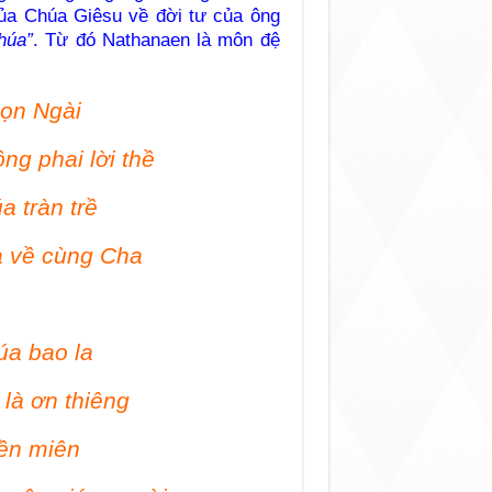
của Chúa Giêsu về đời tư của ông
húa”
. Từ đó Nathanaen là môn đệ
họn Ngài
ng phai lời thề
 tràn trề
a về cùng Cha
úa bao la
là ơn thiêng
iền miên