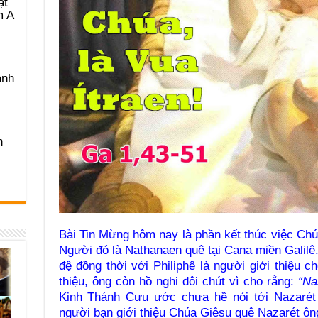
ật
m A
ánh
h
Bài Tin Mừng hôm nay là phần kết thúc việc Chú
Người đó là Nathanaen quê tại Cana miền Galil
đệ đồng thời với Philiphê là người giới thiệu 
thiệu, ông còn hồ nghi đôi chút vì cho rằng:
“Na
Kinh Thánh Cựu ước chưa hề nói tới Nazarét 
người bạn giới thiệu Chúa Giêsu quê Nazarét ôn