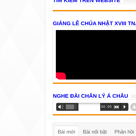
TÌM KIẾM TRÊN WEBSITE
GIẢNG LỄ CHÚA NHẬT XVIII TN
NGHE ĐÀI CHÂN LÝ Á CHÂU
Trình
Vm
00:00
R
P
phát
âm
thanh
Bài mới
Bài nổi bật
Phản hồi