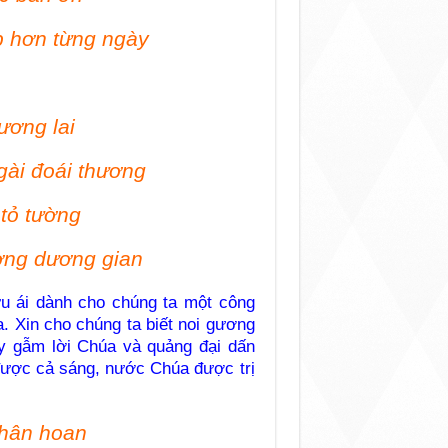
p hơn từng ngày
tương lai
gài đoái thương
tỏ tường
ường dương gian
ưu ái dành cho chúng ta một công
. Xin cho chúng ta biết noi gương
uy gẫm lời Chúa và quảng đại dấn
được cả sáng, nước Chúa được trị
 hân hoan