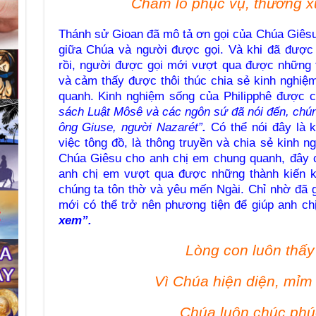
Chăm lo phục vụ, thường x
Thánh sử Gioan đã mô tả ơn gọi của Chúa Giêsu
giữa Chúa và người được gọi. Và khi đã được 
rồi, người được gọi mới vượt qua được những t
và cảm thấy được thôi thúc chia sẻ kinh nghi
quanh. Kinh nghiệm sống của Philipphê được 
sách Luật Môsê và các ngôn sứ đã nói đến, chúng
ông Giuse, người Nazarét”
.
Có thể nói đây là k
việc tông đồ, là thông truyền và chia sẻ kinh 
Chúa Giêsu cho anh chị em chung quanh, đây c
anh chị em vượt qua được những thành kiến k
chúng ta tôn thờ và yêu mến Ngài. Chỉ nhờ đã 
mới có thể trở nên phương tiện để giúp anh c
xem”.
Lòng con luôn thấy 
Vì Chúa hiện diện, mỉm 
Chúa luôn chúc phú