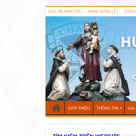
ĐỨC MẸ MÂN CÔI |
NGHE GIẢNG LỄ |
THẦN 
GIỚI THIỆU
THÔNG TIN
GIA