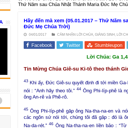
Thứ Năm sau Chúa Nhật Thánh Maria Đức Mẹ Chúa
Hãy đến mà xem (05.01.2017 – Thứ Năm s
A
Đức Mẹ Chúa Trời)
04/01/2017
CẢM NHẬN LỜI CHÚA
,
GIÁNG SINH
,
LỜI C
Facebook
Twitter
Stumbleupon
Lời Chúa: Ga 1,4
Tin Mừng Chúa Giê-su Ki-tô theo thánh Gi
43
Khi ấy, Đức Giê-su quyết định đi tới miền Ga-l
44
nói : “Anh hãy theo tôi.”
Ông Phi-líp-phê là n
ông An-rê và Phê-rô.
d
45
Ông Phi-líp-phê gặp ông Na-tha-na-en và nó
các ngôn sứ nói tới, chúng tôi đã gặp : đó là 
46
Na-da-rét.”
Ông Na-tha-na-en liền bảo : “Từ 