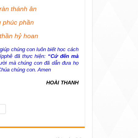
ràn thánh ân
 phúc phần
 thần hỷ hoan
giúp chúng con luôn biết học cách
lípphê đã thực hiện:
“Cứ đến mà
ười mà chúng con đã dẫn đưa họ
 Chúa chúng con. Amen
HOÀI THANH