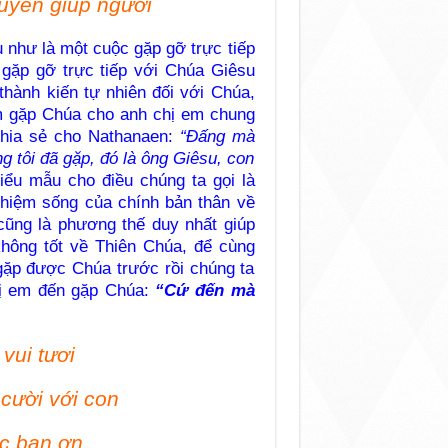
uyên giúp người
 như là một cuộc gặp gỡ trực tiếp
gặp gỡ trực tiếp với Chúa Giêsu
hành kiến tự nhiên đối với Chúa,
ệm gặp Chúa cho anh chị em chung
chia sẻ cho Nathanaen:
“Ðấng mà
 tôi đã gặp, đó là ông Giêsu, con
iểu mẫu cho điều chúng ta gọi là
nghiệm sống của chính bản thân về
ũng là phương thế duy nhất giúp
hông tốt về Thiên Chúa, để cùng
gặp được Chúa trước rồi chúng ta
hị em đến gặp Chúa:
“Cứ đến mà
vui tươi
cười với con
c ban ơn