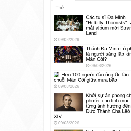
Thẻ
Các tu sĩ Đa Minh
“Hillbilly Thomists” r
mắt album mới Stra
Land
09/08/2026
Thánh Đa Minh có p
là người sáng lập ki
Mân Côi?
09/08/2026
Hơn 100 người đàn ông Úc lần
chuỗi Mân Côi giữa mưa bão
09/08/2026
Khởi sự án phong c
phước cho linh mục
từng ảnh hưởng đến
Đức Thánh Cha Lêô
XIV
09/08/2026