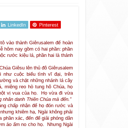
LinkedIn
Pinterest
tô vào thành Giêrusalem để hoàn
lễ hôm nay gồm có hai phần: phần
c rước kiệu lá, phần hai là thánh
 Chúa Giêsu lên thủ đô Giêrusalem
 như cuộc biểu tình vĩ đại, trên
 đường và chặt những nhánh lá cây
á, miệng reo hò tung hô Chúa, họ
ột vị vua của họ. Họ vừa đi vừa
g nhân danh Thiên Chúa mà đến.”
lặng chấp nhận để họ đón rước và
g nhưng khiêm hạ, Ngài không phải
a phần xác, đến để giải phóng dân
cơm áo ấm no cho họ. Nhưng Ngài