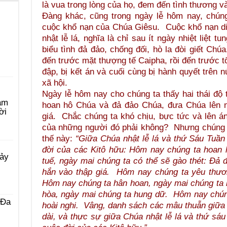
là vua trong lòng của họ, đem đến tình thương v
Đàng khác, cũng trong ngày lễ hôm nay, chúng
cuộc khổ nạn của Chúa Giêsu. Cuộc khổ nạn di
nhật lễ lá, nghĩa là chỉ sau ít ngày nhiệt liệt 
biểu tình đả đảo, chống đối, hò la đòi giết Chúa
đến trước mặt thượng tế Caipha, rồi đến trước tổn
đập, bị kết án và cuối cùng bị hành quyết trên 
xã hội.
Ngày lễ hôm nay cho chúng ta thấy hai thái độ
àm
hoan hô Chúa và đả đảo Chúa, đưa Chúa lên n
ời
giá. Chắc chúng ta khó chịu, bực tức và lên án 
của những người đó phải không? Nhưng chúng t
thế này:
“Giữa Chúa nhật lễ lá và thứ Sáu Tuần
đời của các Kitô hữu: Hôm nay chúng ta hoan 
Bảy
tuế, ngày mai chúng ta có thể sẽ gào thét: Đả 
hắn vào thập giá. Hôm nay chúng ta yêu thươ
Hôm nay chúng ta hân hoan, ngày mai chúng ta
hòa, ngày mai chúng ta hung dữ. Hôm nay chúng
 Ða
hoài nghi. Vâng, danh sách các mâu thuẫn giữa t
dài, và thực sự giữa Chúa nhật lễ lá và thứ sá