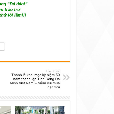
ng “Đả đảo!”
m tráo trở
hứ lỗi lầm!!!
Hình trước
Thánh lễ khai mạc kỷ niệm 50
năm thành lập Tỉnh Dòng Đa
Minh Việt Nam – Niềm vui mùa
gặt mới