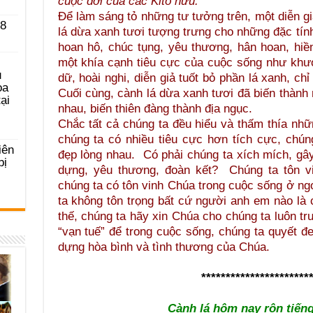
cuộc đời của các Kitô hữu.”
Để làm sáng tỏ những tư tưởng trên, một diễn 
 8
lá dừa xanh tươi tượng trưng cho những đặc tính
hoan hô, chúc tụng, yêu thương, hân hoan, hiề
một khía cạnh tiêu cực của cuộc sống như khướ
u
dữ, hoài nghi, diễn giả tuốt bỏ phần lá xanh, ch
ọa
Cuối cùng, cành lá dừa xanh tươi đã biến thành 
ại
nhau, biến thiên đàng thành địa ngục.
Chắc tất cả chúng ta đều hiểu và thấm thía nh
chúng ta có nhiều tiêu cực hơn tích cực, chú
iên
đẹp lòng nhau. Có phải chúng ta xích mích, gây
bị
dựng, yêu thương, đoàn kết? Chúng ta tôn v
chúng ta có tôn vinh Chúa trong cuộc sống ở n
ta không tôn trọng bất cứ người anh em nào là
thế, chúng ta hãy xin Chúa cho chúng ta luôn tr
“vạn tuế” để trong cuộc sống, chúng ta quyết 
dựng hòa bình và tình thương của Chúa.
**********************
Cành lá hôm nay rộn tiến