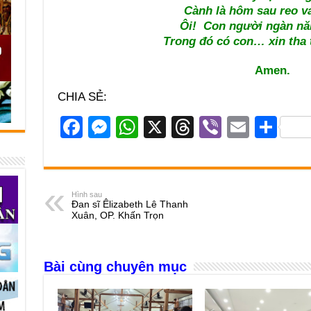
Cành là hôm sau reo va
Ôi! Con người ngàn nă
Trong đó có con… xin tha t
Amen.
CHIA SẺ:
F
M
W
X
T
Vi
E
S
a
e
h
hr
b
m
h
c
ss
at
e
er
ail
ar
e
e
s
a
e
Hình sau
Đan sĩ Êlizabeth Lê Thanh
b
n
A
d
Xuân, OP. Khấn Trọn
o
g
p
s
o
er
p
Bài cùng chuyên mục
k