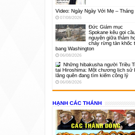
Video: Ngày Ngày Với Mẹ – Tháng
07/08/2026
Đức Giám mục
Spokane kêu gọi cầ
nguyện giữa thảm h
cháy rừng tàn khốc t
bang Washington
06/08/2026
Những hibakusha người Triều T
tại Hiroshima: Một chương lịch sử 
lãng quên đang tìm kiếm công lý
06/08/2026
HẠNH CÁC THÁNH