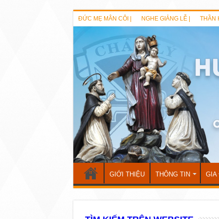
ĐỨC MẸ MÂN CÔI |
NGHE GIẢNG LỄ |
THẦN 
GIỚI THIỆU
THÔNG TIN
GIA