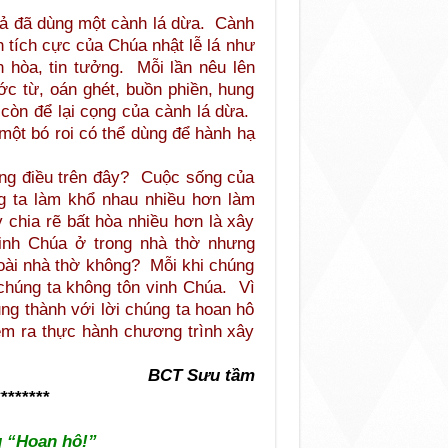
giả đã dùng một cành lá dừa. Cành
 tích cực của Chúa nhật lễ lá như
n hòa, tin tưởng. Mỗi lần nêu lên
c từ, oán ghét, buồn phiền, hung
ỉ còn để lại cọng của cành lá dừa.
một bó roi có thể dùng để hành hạ
ững điều trên đây? Cuộc sống của
ng ta làm khổ nhau nhiều hơn làm
 chia rẽ bất hòa nhiều hơn là xây
inh Chúa ở trong nhà thờ nhưng
goài nhà thờ không? Mỗi khi chúng
 chúng ta không tôn vinh Chúa. Vì
ung thành với lời chúng ta hoan hô
đem ra thực hành chương trình xây
BCT Sưu tầm
********
g “Hoan hô!”