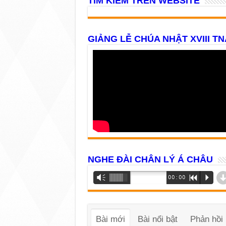
TÌM KIẾM TRÊN WEBSITE
GIẢNG LỄ CHÚA NHẬT XVIII TN
NGHE ĐÀI CHÂN LÝ Á CHÂU
Trình
Vm
00:00
R
P
phát
âm
thanh
Bài mới
Bài nổi bật
Phản hồi