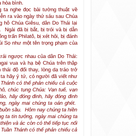
à hòa bình.
 ta nghe đọc bài tường thuật về
ễn ra vào ngày thứ sáu sau Chúa
tung hô Chúa Giêsu, dân Do Thái lại
. Ngài đã bị bắt, bị trói và bị dẫn
g trấn Philatô, bị xét hỏi, bị đánh
núi Sọ như một tên trọng phạm của
 trái ngược nhau của dân Do Thái:
gai vua và hạ bệ Chúa trên thập
thái độ đổi thay, lòng dạ tráo trở
a hãy ý tứ, có người đã viết như
 Thánh có thể phản chiếu cả cuộc
hô, chúc tụng Chúa: Vạn tuế, vạn
đảo, hãy đóng đinh, hãy đóng đinh
ng, ngày mai chúng ta oán ghét.
 buồn sầu. Hôm nay chúng ta hiền
 ta tin tưởng, ngày mai chúng ta
hiện và ác còn có thể tiếp tục nối
u Tuần Thánh có thể phản chiếu cả