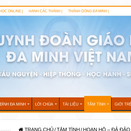
HỌC ONLINE |
HẠNH CÁC THÁNH |
THÁNH DÒNG ĐA MINH |
 ĐÌNH ĐA MINH
LỜI CHÚA
TÀI LIỆU
TÂM TÌNH
GIỚI TR
TRANG CHỦ
/
TÂM TÌNH
/
HOAN HÔ – ĐẢ ĐẢO