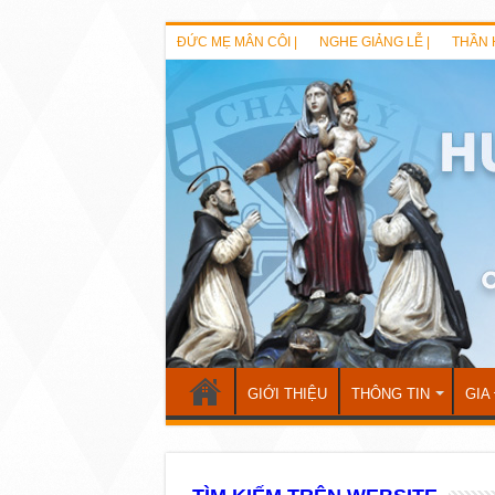
ĐỨC MẸ MÂN CÔI |
NGHE GIẢNG LỄ |
THẦN 
GIỚI THIỆU
THÔNG TIN
GIA