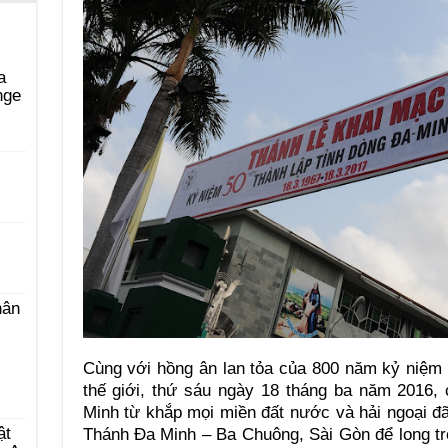
a
nge
i
hân
Cùng với hồng ân lan tỏa của 800 năm kỷ niệm 
thế giới, thứ sáu ngày 18 tháng ba năm 2016,
Minh từ khắp mọi miền đất nước và hải ngoại đ
ật
Thánh Đa Minh – Ba Chuông, Sài Gòn để long t