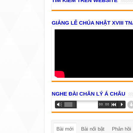
TÌM KIẾM TRÊN WEBSITE
GIẢNG LỄ CHÚA NHẬT XVIII TN
NGHE ĐÀI CHÂN LÝ Á CHÂU
Trình
Vm
00:00
R
P
phát
âm
thanh
Bài mới
Bài nổi bật
Phản hồi