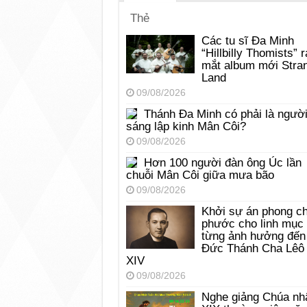
Thẻ
Các tu sĩ Đa Minh
“Hillbilly Thomists” r
mắt album mới Stra
Land
09/08/2026
Thánh Đa Minh có phải là ngườ
sáng lập kinh Mân Côi?
09/08/2026
Hơn 100 người đàn ông Úc lần
chuỗi Mân Côi giữa mưa bão
09/08/2026
Khởi sự án phong c
phước cho linh mục
từng ảnh hưởng đến
Đức Thánh Cha Lêô
XIV
09/08/2026
Nghe giảng Chúa nh