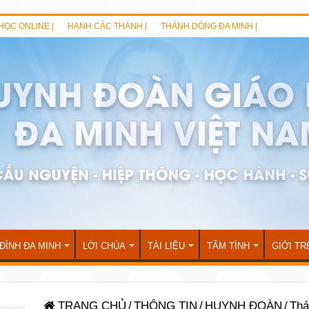
HỌC ONLINE |
HẠNH CÁC THÁNH |
THÁNH DÒNG ĐA MINH |
 ĐÌNH ĐA MINH
LỜI CHÚA
TÀI LIỆU
TÂM TÌNH
GIỚI TR
TRANG CHỦ
/
THÔNG TIN
/
HUYNH ĐOÀN
/
Thá