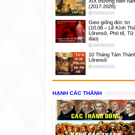
XIX thường niên nă
(2017-2026)
09/08/2026
Gieo giống đức tin
(10.08 – Lễ Kính Th
Lôrensô, Phó tế, Tử
đạo)
09/08/2026
10 Tháng Tám Thán
Lôrensô
09/08/2026
HẠNH CÁC THÁNH