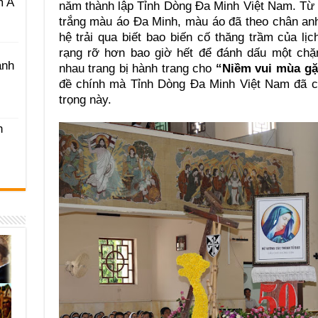
m A
năm thành lập Tỉnh Dòng Đa Minh Việt Nam. Từ
trắng màu áo Đa Minh, màu áo đã theo chân anh
hệ trải qua biết bao biến cố thăng trầm của l
rạng rỡ hơn bao giờ hết để đánh dấu một chặ
ánh
nhau trang bị hành trang cho
“Niềm vui mùa gặ
đề chính mà Tỉnh Dòng Đa Minh Việt Nam đã c
trọng này.
h