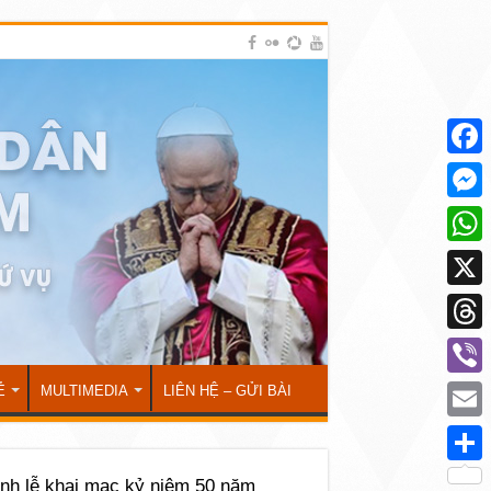
Face
Mess
What
X
Thre
Viber
Ẻ
MULTIMEDIA
LIÊN HỆ – GỬI BÀI
Emai
Shar
nh lễ khai mạc kỷ niệm 50 năm