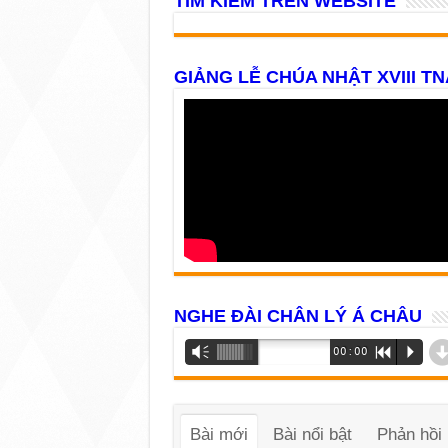
TÌM KIẾM TRÊN WEBSITE
GIẢNG LỄ CHÚA NHẬT XVIII TN
NGHE ĐÀI CHÂN LÝ Á CHÂU
Trình
Vm
00:00
R
P
phát
âm
thanh
Bài mới
Bài nổi bật
Phản hồi