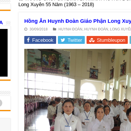
Long Xuyên 55 Năm (1963 – 2018)
Hồng Ân Huynh Đoàn Giáo Phận Long Xuyê
A
30/09/2018
HUYNH ĐOÀN
,
HUYNH ĐOÀN
,
LONG XUYÊ
Facebook
Twitter
Stumbleupon
d