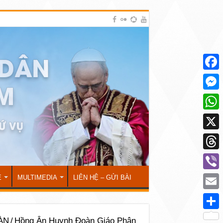
Face
Mess
What
X
Thre
Viber
Ẻ
MULTIMEDIA
LIÊN HỆ – GỬI BÀI
Emai
Shar
ÀN
/
Hồng Ân Huynh Đoàn Giáo Phận