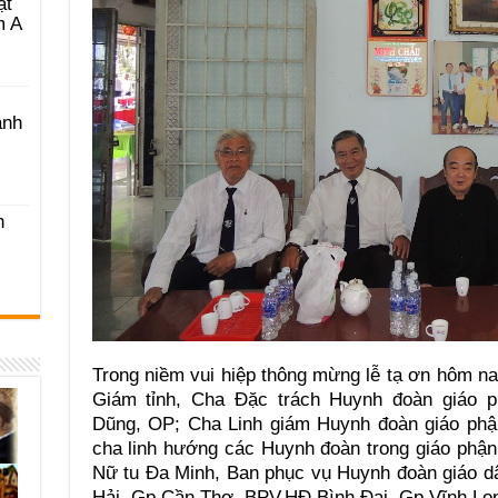
ật
m A
ánh
h
Trong niềm vui hiệp thông mừng lễ tạ ơn hôm na
Giám tỉnh, Cha Đặc trách Huynh đoàn giáo p
Dũng, OP; Cha Linh giám Huynh đoàn giáo phậ
cha linh hướng các Huynh đoàn trong giáo phận,
Nữ tu Đa Minh, Ban phục vụ Huynh đoàn giáo d
Hải, Gp Cần Thơ, BPV.HĐ Bình Đại, Gp Vĩnh Lo