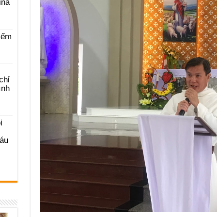
ina
iểm
chỉ
ình
i
Sáu