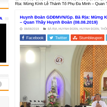
Rịa: Mừng Kính Lễ Thánh Tổ Phụ Đa Minh – Quan 
Huynh Đoàn GDĐMVN/Gp. Bà Rịa: Mừng Kí
A
– Quan Thầy Huynh Đoàn (08.08.2019)
08/08/2019
BÀ RỊA
,
HUYNH ĐOÀN
,
HUYNH ĐOÀN
,
THÔ
Facebook
Twitter
Stumbleupon
d