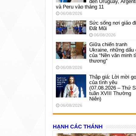
đến Uruguay, Argent
và Peru vào tháng 11
06/08/2026
Sức sống nơi giáo đ
Đất Mũi
06/08/2026
Giữa chiến tranh
Ukraine, những dấu 
của “Nền văn minh t
thương”
06/08/2026
Thập giá: Lời mời gọ
của tình yêu
(07.08.2026 – Thứ 
tuần XVIII Thường
Niên)
06/08/2026
HẠNH CÁC THÁNH