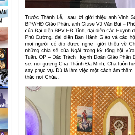
Trước Thánh Lễ, sau lời giới thiệu anh Vinh
BPV/HĐ Giáo Phận, anh Giuse Vũ Văn Bùi – Phó
của Đại diện BPV HĐ Tỉnh, đại diện các Huynh 
Phú Cường, đại diện Ban Hành Giáo và các hộ
mọi người có dịp được nghe giới thiệu về C
những chia sẻ của Ngài trong kỳ tổng hội vừ
Tuấn. OP – Đặc Trách Huynh Đoàn Giáo Phận B
sơ, noi gương Cha Thánh Đa Minh, Cha luôn hư
say phục vụ. Dù là làm việc một cách âm thầm 
thác nơi Chúa .