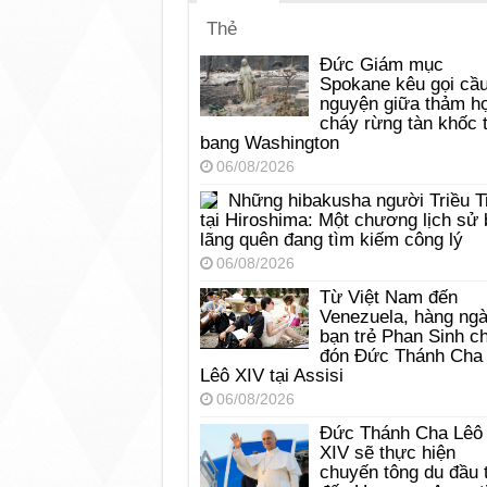
Thẻ
Đức Giám mục
Spokane kêu gọi cầ
nguyện giữa thảm h
cháy rừng tàn khốc t
bang Washington
06/08/2026
Những hibakusha người Triều T
tại Hiroshima: Một chương lịch sử 
lãng quên đang tìm kiếm công lý
06/08/2026
Từ Việt Nam đến
Venezuela, hàng ng
bạn trẻ Phan Sinh c
đón Đức Thánh Cha
Lêô XIV tại Assisi
06/08/2026
Đức Thánh Cha Lêô
XIV sẽ thực hiện
chuyến tông du đầu 