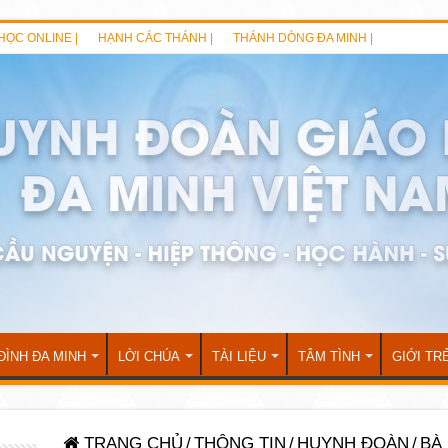
HỌC ONLINE |
HẠNH CÁC THÁNH |
THÁNH DÒNG ĐA MINH |
ĐÌNH ĐA MINH
LỜI CHÚA
TÀI LIỆU
TÂM TÌNH
GIỚI TR
TRANG CHỦ
/
THÔNG TIN
/
HUYNH ĐOÀN
/
BÀ 