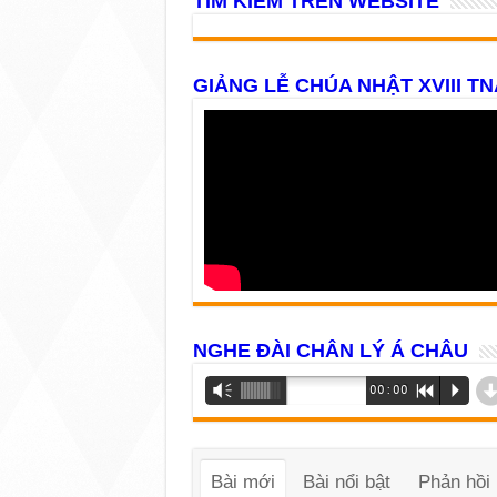
TÌM KIẾM TRÊN WEBSITE
GIẢNG LỄ CHÚA NHẬT XVIII TN
NGHE ĐÀI CHÂN LÝ Á CHÂU
Trình
Vm
00:00
R
P
phát
âm
thanh
Bài mới
Bài nổi bật
Phản hồi