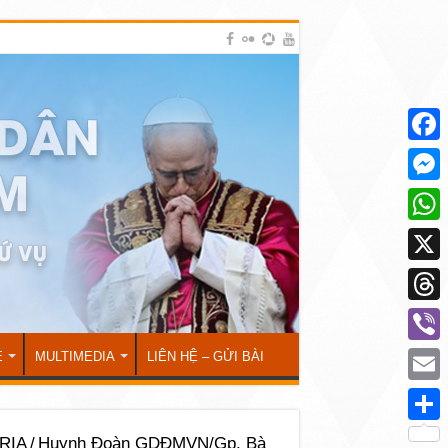
Face
Mess
What
X
Thre
Viber
Ẻ
MULTIMEDIA
LIÊN HỆ – GỬI BÀI
Emai
Shar
RỊA
/
Huynh Đoàn GDĐMVN/Gp. Bà