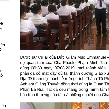
u
ọa
ại
iên
bị
Được sự ưu ái của Đức Giám Mục Emmanuel –
sự quan tâm của Cha Phaolô Phạm Minh Tân 
đúng 08h30 ngày 07/08.2019, mọi thành viên 
àn
phận đã có mặt đầy đủ tại thánh đường Giáo xứ
hờ
Rịa để tham dự thánh lễ mừng kính Thánh Tổ Ph
Anh em Giảng Thuyết đồng thời cũng là Quan T
Phận Bà Rịa. Tất cả đều mang trong mình tâm 
hòa tình thương của tất cả những người con Ch
tiên