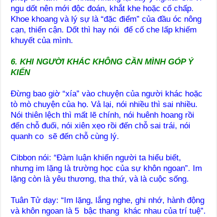
ngu dốt nên mới độc đoán, khắt khe hoặc cố chấp.
Khoe khoang và lý sự là “đặc điểm” của đầu óc nông
cạn, thiển cận. Dốt thì hay nói để cố che lấp khiếm
khuyết của mình.
6. KHI NGƯỜI KHÁC KHÔNG CẦN MÌNH GÓP Ý
KIẾN
Đừng bao giờ “xía” vào chuyện của người khác hoặc
tò mò chuyện của họ. Vả lại, nói nhiều thì sai nhiều.
Nói thiên lệch thì mất lẽ chính, nói huênh hoang rồi
đến chỗ đuối, nói xiên xẹo rồi đến chỗ sai trái, nói
quanh co sẽ đến chỗ cùng lý.
Cibbon nói: “Đàm luận khiến người ta hiểu biết,
nhưng im lặng là trường học của sự khôn ngoan”. Im
lặng còn là yêu thương, tha thứ, và là cuộc sống.
Tuân Tử dạy: “Im lặng, lắng nghe, ghi nhớ, hành động
và khôn ngoan là 5 bậc thang khác nhau của trí tuệ”.