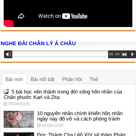
NGHE ĐÀI CHÂN LÝ Á CHÂU
Trình
Vm
00:00
R
P
phát
âm
thanh
Bài mới
Bài nổi bật
Phản hồi
Thẻ
5 bài học nên thánh trong đời sống hôn nhân của
Chân phước Karl và Zita
08/08/2026
10 nguyên nhân chính khiến hôn nhân
ngày nay đổ vỡ và cách phòng tránh
08/08/2026
Đức Thánh Cha Lêô XIV sẽ thăm Pháp: