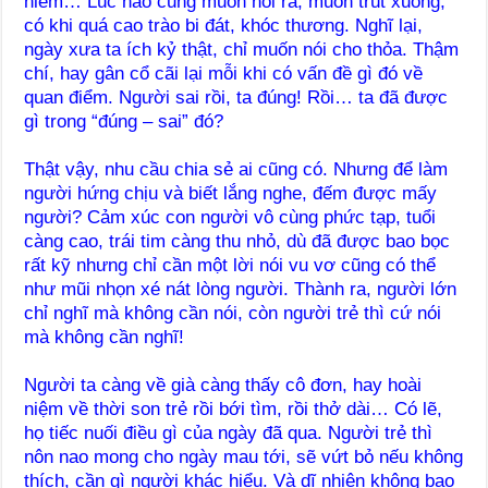
niềm… Lúc nào cũng muốn nói ra, muốn trút xuống,
có khi quá cao trào bi đát, khóc thương. Nghĩ lại,
ngày xưa ta ích kỷ thật, chỉ muốn nói cho thỏa. Thậm
chí, hay gân cổ cãi lại mỗi khi có vấn đề gì đó về
quan điểm. Người sai rồi, ta đúng! Rồi… ta đã được
gì trong “đúng – sai” đó?
Thật vậy, nhu cầu chia sẻ ai cũng có. Nhưng để làm
người hứng chịu và biết lắng nghe, đếm được mấy
người? Cảm xúc con người vô cùng phức tạp, tuổi
càng cao, trái tim càng thu nhỏ, dù đã được bao bọc
rất kỹ nhưng chỉ cần một lời nói vu vơ cũng có thể
như mũi nhọn xé nát lòng người. Thành ra, người lớn
chỉ nghĩ mà không cần nói, còn người trẻ thì cứ nói
mà không cần nghĩ!
Người ta càng về già càng thấy cô đơn, hay hoài
niệm về thời son trẻ rồi bới tìm, rồi thở dài… Có lẽ,
họ tiếc nuối điều gì của ngày đã qua. Người trẻ thì
nôn nao mong cho ngày mau tới, sẽ vứt bỏ nếu không
thích, cần gì người khác hiểu. Và dĩ nhiên không bao