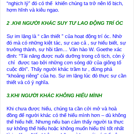
“nghịch lý” đó có thể khiến chúng ta trở nên lố bịch,
hợm hĩnh và kiêu ngạo.
2 .KHI NGƯỜI KHÁC SUY TƯ LAO ĐỘNG TRÍ ÓC
Sự im lặng là “ cần thiết ” của hoạt động trí óc. Nhờ
đó mà có những kiệt tác, sự cao cả , sự hiểu biết, sự
trưởng thành, sự hồi tâm… Văn hào W. Goethe xác
định: “Tài năng được nuôi dưỡng trong cô tịch, còn ý
chí được tạo bởi những cơn sóng dữ của giông tố
cuộc đời”. Thấy người khác trầm tư , đừng phá
“khoảng riêng” của họ. Sự im lặng lúc đó thực sự cần
thiết và có ý nghĩa.
3.KHI NGƯỜI KHÁC KHÔNG HIỂU MÌNH
Khi chưa được hiểu, chúng ta cần cởi mở và hoà
đồng để người khác có thể hiểu mình hơn – dù không
thể hiểu hết. Nhưng nếu bạn cảm thấy người ta thực
sự không thể hiểu hoặc không muốn hiểu thì tốt nhất