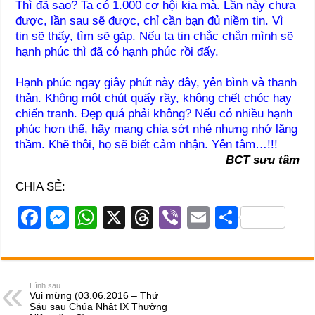
Thì đã sao? Ta có 1.000 cơ hội kia mà. Lần này chưa
được, lần sau sẽ được, chỉ cần bạn đủ niềm tin. Vì
tin sẽ thấy, tìm sẽ gặp. Nếu ta tin chắc chắn mình sẽ
hạnh phúc thì đã có hạnh phúc rồi đấy.
Hạnh phúc ngay giây phút này đây, yên bình và thanh
thản. Không một chút quấy rầy, không chết chóc hay
chiến tranh. Đẹp quá phải không? Nếu có nhiều hạnh
phúc hơn thế, hãy mang chia sớt nhé nhưng nhớ lặng
thầm. Khẽ thôi, họ sẽ biết cảm nhận. Yên tâm…!!!
BCT sưu tầm
CHIA SẺ:
F
M
W
X
T
Vi
E
S
a
e
h
hr
b
m
h
c
ss
at
e
er
ail
ar
e
e
s
a
e
Hình sau
Vui mừng (03.06.2016 – Thứ
b
n
A
d
Sáu sau Chúa Nhật IX Thường