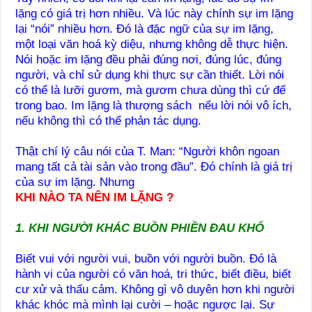
lặng có giá trị hơn nhiều. Và lúc này chính sự im lặng
lại “nói” nhiều hơn. Đó là đặc ngữ của sự im lặng,
một loại văn hoá kỳ diệu, nhưng không dễ thực hiện.
Nói hoặc im lặng đều phải đúng nơi, đúng lúc, đúng
người, và chỉ sử dụng khi thực sự cần thiết. Lời nói
có thể là lưỡi gươm, mà gươm chưa dùng thì cứ để
trong bao. Im lặng là thượng sách nếu lời nói vô ích,
nếu không thì có thể phản tác dụng.
Thật chí lý câu nói của T. Man: “Người khôn ngoan
mang tất cả tài sản vào trong đầu”. Đó chính là giá trị
của sự im lặng. Nhưng
KHI NÀO TA NÊN IM LẶNG ?
1. KHI NGƯỜI KHÁC BUỒN PHIỀN ĐAU KHỔ
Biết vui với người vui, buồn với người buồn. Đó là
hành vi của người có văn hoá, tri thức, biết điều, biết
cư xử và thấu cảm. Không gì vô duyên hơn khi người
khác khóc mà mình lại cười – hoặc ngược lại. Sự