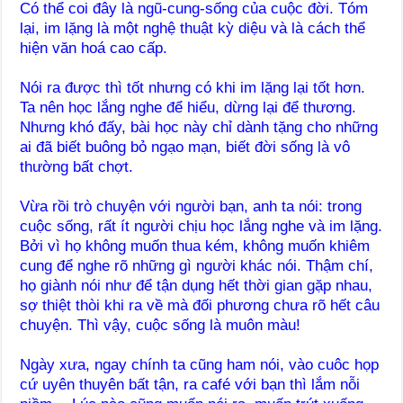
Có thể coi đây là ngũ-cung-sống của cuộc đời. Tóm
lại, im lặng là một nghệ thuật kỳ diệu và là cách thể
hiện văn hoá cao cấp.
Nói ra được thì tốt nhưng có khi im lặng lại tốt hơn.
Ta nên học lắng nghe để hiểu, dừng lại để thương.
Nhưng khó đấy, bài học này chỉ dành tặng cho những
ai đã biết buông bỏ ngạo mạn, biết đời sống là vô
thường bất chợt.
Vừa rồi trò chuyện với người bạn, anh ta nói: trong
cuộc sống, rất ít người chịu học lắng nghe và im lặng.
Bởi vì họ không muốn thua kém, không muốn khiêm
cung để nghe rõ những gì người khác nói. Thậm chí,
họ giành nói như để tận dụng hết thời gian gặp nhau,
sợ thiệt thòi khi ra về mà đối phương chưa rõ hết câu
chuyện. Thì vậy, cuộc sống là muôn màu!
Ngày xưa, ngay chính ta cũng ham nói, vào cuôc họp
cứ uyên thuyên bất tận, ra café với bạn thì lắm nỗi