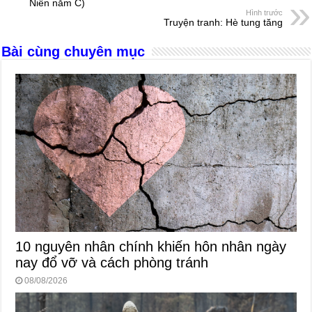
Niên năm C)
o
g
p
s
Hình trước
Truyện tranh: Hè tung tăng
o
er
p
Bài cùng chuyên mục
k
10 nguyên nhân chính khiến hôn nhân ngày
nay đổ vỡ và cách phòng tránh
08/08/2026