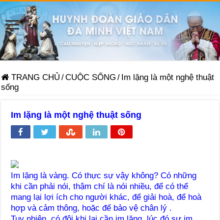
TRANG CHỦ
/
CUỘC SỐNG
/
Im lặng là một nghệ thuật
sống
Im lặng là một nghệ thuật sống
Im lặng là vàng. Có thực sự vậy không? Có những
khi cần phải nói, thậm chí là nói nhiều, để có thể
mang lại lợi ích cho người khác, để giải hoà, để hoà
hợp và cảm thông, hoặc để bảo vệ chân lý .
Tuy nhiên, có đôi khi lại cần im lặng, lúc đó sự im