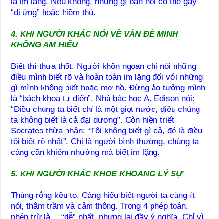
là im lặng. Nếu không, những gì bạn nói có thể gây
“dị ứng” hoặc hiềm thù.
4. KHI NGƯỜI KHÁC NÓI VỀ VẤN ĐỀ MINH
KHÔNG AM HIỂU
Biết thì thưa thốt. Người khôn ngoan chỉ nói những
điều mình biết rõ và hoàn toàn im lặng đối với những
gì mình không biết hoặc mơ hồ. Đừng ảo tưởng mình
là “bách khoa tự điển”. Nhà bác học A. Edison nói:
“Điều chúng ta biết chỉ là một giọt nước, điều chúng
ta không biết là cả đại dương”. Còn hiền triết
Socrates thừa nhận: “Tôi không biết gì cả, đó là điều
tôi biết rõ nhất”. Chỉ là người bình thường, chúng ta
càng cần khiêm nhường mà biết im lặng.
5. KHI NGƯỜI KHÁC KHOE KHOANG LÝ SỰ
Thùng rỗng kêu to. Càng hiểu biết người ta càng ít
nói, thâm trầm và cảm thông. Trong 4 phép toán,
phép trừ là… “dễ” nhất, nhưng lại đầy ý nghĩa. Chỉ vì