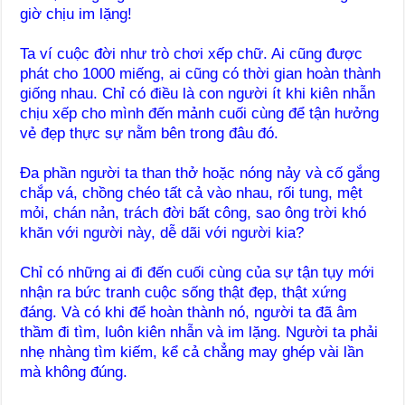
giờ chịu im lặng!
Ta ví cuộc đời như trò chơi xếp chữ. Ai cũng được
phát cho 1000 miếng, ai cũng có thời gian hoàn thành
giống nhau. Chỉ có điều là con người ít khi kiên nhẫn
chịu xếp cho mình đến mảnh cuối cùng để tận hưởng
vẻ đẹp thực sự nằm bên trong đâu đó.
Đa phần người ta than thở hoặc nóng nảy và cố gắng
chắp vá, chồng chéo tất cả vào nhau, rối tung, mệt
mỏi, chán nản, trách đời bất công, sao ông trời khó
khăn với người này, dễ dãi với người kia?
Chỉ có những ai đi đến cuối cùng của sự tận tụy mới
nhận ra bức tranh cuộc sống thật đẹp, thật xứng
đáng. Và có khi để hoàn thành nó, người ta đã âm
thầm đi tìm, luôn kiên nhẫn và im lặng. Người ta phải
nhẹ nhàng tìm kiếm, kể cả chẳng may ghép vài lần
mà không đúng.