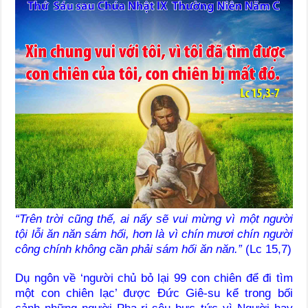
“
Trên trời cũng thế, ai nấy sẽ vui mừng vì một người
tội lỗi ăn năn sám hối, hơn là vì chín mươi chín người
công chính không cần phải sám hối ăn năn.”
(Lc 15,7)
Dụ ngôn về ‘người chủ bỏ lại 99 con chiên để đi tìm
một con chiên lạc’ được Đức Giê-su kể trong bối