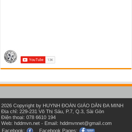
2026 Copyright by HUYNH ĐOÀN GIÁO DÂN ĐA MINH
Địa chỉ: 229-231 Võ Thị Sáu, P.7, Q.3, Sài Gòn
Điện thoại: 078 6610 194
Web: hddmvn.net - Email: hddmvnnet@gmail.com
Facebook:
Facebook Pages: