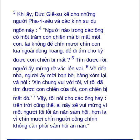
3
Khi ấy, Đức Giê-su kể cho những
người Pha-ri-sêu và các kinh sư dụ
4
ngôn này :
“Người nào trong các ông
có một trăm con chiên mà bị mất một
con, lại không để chín mươi chín con
kia ngoài đồng hoang, để đi tìm cho kỳ
5
được con chiên bị mất ?
Tìm được rồi,
6
người ấy mừng rỡ vác lên vai.
Về đến
nhà, người ấy mời bạn bè, hàng xóm lại,
và nói : ‘Xin chung vui với tôi, vì tôi đã
tìm được con chiên của tôi, con chiên bị
7
mất đó.’
Vậy, tôi nói cho các ông hay :
trên trời cũng thế, ai nấy sẽ vui mừng vì
một người tội lỗi ăn năn sám hối, hơn là
vì chín mươi chín người công chính
không cần phải sám hối ăn năn.”