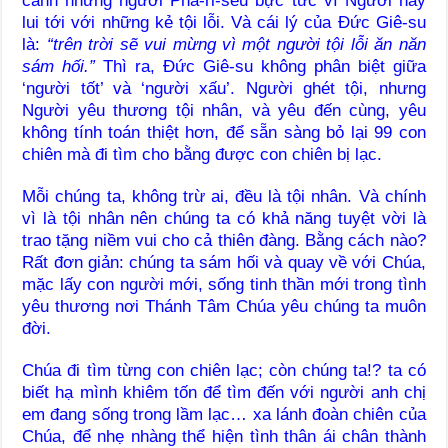
cảnh những người Pha-ri-sêu bực tức vì Người hay
lui tới với những kẻ tội lỗi. Và cái lý của Đức Giê-su
là:
“trên trời sẽ vui mừng vì một người tội lỗi ăn năn
sám hối.”
Thì ra, Đức Giê-su không phân biệt giữa
‘người tốt’ và ‘người xấu’. Người ghét tội, nhưng
Người yêu thương tội nhân, và yêu đến cùng, yêu
không tính toán thiệt hơn, để sẵn sàng bỏ lại 99 con
chiên mà đi tìm cho bằng được con chiên bị lạc.
Mỗi chúng ta, không trừ ai, đều là tội nhân. Và chính
vì là tội nhân nên chúng ta có khả năng tuyệt vời là
trao tặng niềm vui cho cả thiên đàng. Bằng cách nào?
Rất đơn giản: chúng ta sám hối và quay về với Chúa,
mặc lấy con người mới, sống tinh thần mới trong tình
yêu thương nơi Thánh Tâm Chúa yêu chúng ta muôn
đời.
Chúa đi tìm từng con chiên lạc; còn chúng ta!? ta có
biết hạ mình khiêm tốn để tìm đến với người anh chị
em đang sống trong lầm lạc… xa lánh đoàn chiên của
Chúa, để nhẹ nhàng thể hiện tình thân ái chân thành