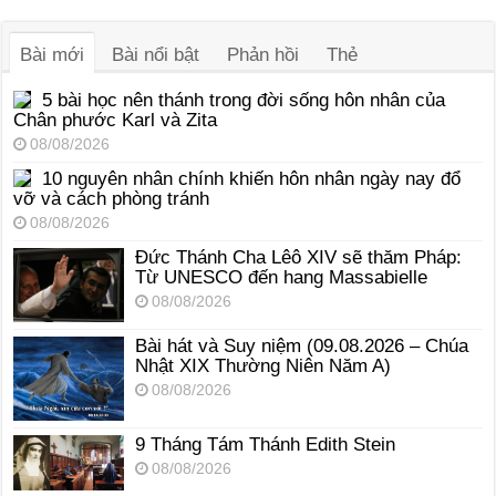
âm
thanh
Bài mới
Bài nổi bật
Phản hồi
Thẻ
5 bài học nên thánh trong đời sống hôn nhân của
Chân phước Karl và Zita
08/08/2026
10 nguyên nhân chính khiến hôn nhân ngày nay đổ
vỡ và cách phòng tránh
08/08/2026
Đức Thánh Cha Lêô XIV sẽ thăm Pháp:
Từ UNESCO đến hang Massabielle
08/08/2026
Bài hát và Suy niệm (09.08.2026 – Chúa
Nhật XIX Thường Niên Năm A)
08/08/2026
9 Tháng Tám Thánh Edith Stein
08/08/2026