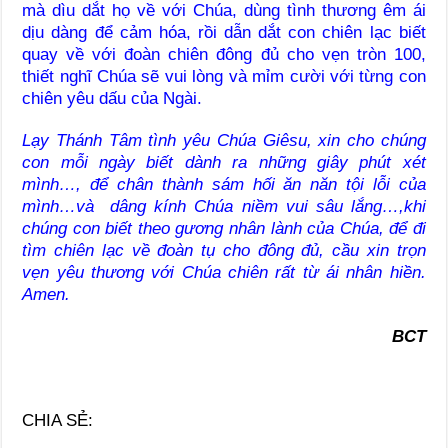
mà dìu dắt họ về với Chúa, dùng tình thương êm ái
dịu dàng để cảm hóa, rồi dẫn dắt con chiên lạc biết
quay về với đoàn chiên đông đủ cho vẹn tròn 100,
thiết nghĩ Chúa sẽ vui lòng và mỉm cười với từng con
chiên yêu dấu của Ngài.
Lạy Thánh Tâm tình yêu Chúa Giêsu, xin cho chúng
con mỗi ngày biết dành ra những giây phút xét
mình…, đ
ể
chân thành sám hối ăn năn tội lỗi của
mình…và dâng kính Chúa niềm vui sâu lắng…,khi
chúng con biết theo gương nhân lành của Chúa, để đi
tìm chiên lạc về đoàn tụ cho đông đủ, cầu xin trọn
vẹn yêu thương với Chúa chiên rất từ ái nhân hiền.
Amen.
BCT
CHIA SẺ: