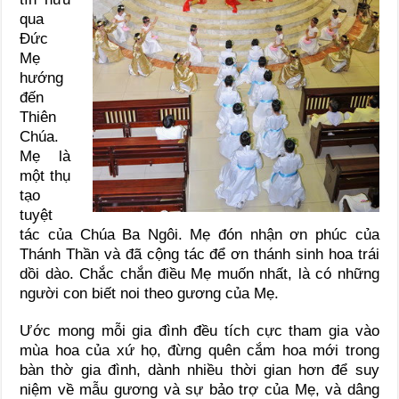
qua
Đức
Mẹ
hướng
đến
Thiên
Chúa.
Mẹ là
một thụ
tạo
tuyệt
tác của Chúa Ba Ngôi. Mẹ đón nhận ơn phúc của
Thánh Thần và đã cộng tác để ơn thánh sinh hoa trái
dồi dào. Chắc chắn điều Mẹ muốn nhất, là có những
người con biết noi theo gương của Mẹ.
Ước mong mỗi gia đình đều tích cực tham gia vào
mùa hoa của xứ họ, đừng quên cắm hoa mới trong
bàn thờ gia đình, dành nhiều thời gian hơn để suy
niệm về mẫu gương và sự bảo trợ của Mẹ, và dâng