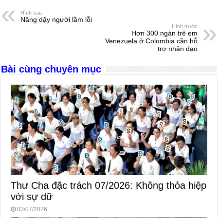
e
e
s
a
e
Hình sau
Nâng dậy người lầm lỗi
b
n
A
d
Hình trước
Hơn 300 ngàn trẻ em
o
g
p
s
Venezuela ở Colombia cần hỗ
trợ nhân đạo
o
er
p
Bài cùng chuyên mục
k
Thư Cha đặc trách 07/2026: Không thỏa hiệp
với sự dữ
03/07/2026