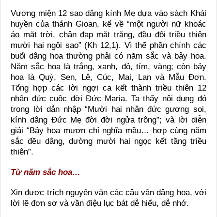
Vương miện 12 sao dâng kính Mẹ dựa vào sách Khải
huyền của thánh Gioan, kể về “một người nữ khoác
áo mặt trời, chân đạp mặt trăng, đầu đội triều thiên
mười hai ngôi sao” (Kh 12,1). Vì thế phần chính các
buổi dâng hoa thường phải có năm sắc và bảy hoa.
Năm sắc hoa là trắng, xanh, đỏ, tím, vàng; còn bảy
hoa là Quỳ, Sen, Lê, Cúc, Mai, Lan và Mẫu Đơn.
Tổng hợp các lời ngợi ca kết thành triều thiên 12
nhân đức cuộc đời Đức Maria. Ta thấy nội dung đó
trong lời dẫn nhập “Mười hai nhân đức gương soi,
kính dâng Đức Mẹ đời đời ngửa trông”; và lời diễn
giải “Bảy hoa mượn chỉ nghĩa mầu… hợp cùng năm
sắc đều dâng, dường mười hai ngọc kết tầng triều
thiên”.
Từ năm sắc hoa…
Xin được trích nguyên văn các câu vãn dâng hoa, với
lời lẽ đơn sơ và vần điệu lục bát dễ hiểu, dễ nhớ.