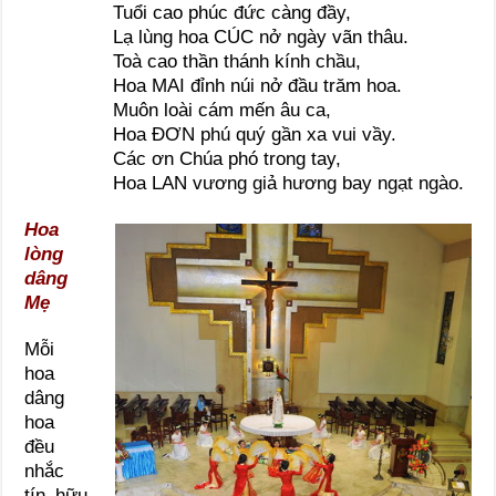
Tuổi cao phúc đức càng đầy,
Lạ lùng hoa CÚC nở ngày vãn thâu.
Toà cao thần thánh kính chầu,
Hoa MAI đỉnh núi nở đầu trăm hoa.
Muôn loài cám mến âu ca,
Hoa ĐƠN phú quý gần xa vui vầy.
Các ơn Chúa phó trong tay,
Hoa LAN vương giả hương bay ngạt ngào.
Hoa
lòng
dâng
Mẹ
Mỗi
hoa
dâng
hoa
đều
nhắc
tín hữu