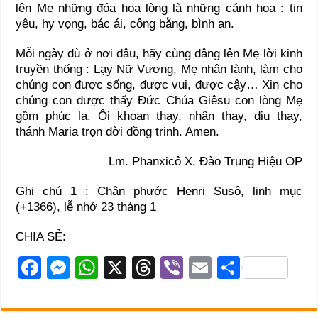
lên Mẹ những đóa hoa lòng là những cánh hoa : tin
yêu, hy vọng, bác ái, công bằng, bình an.
Mỗi ngày dù ở nơi đâu, hãy cùng dâng lên Mẹ lời kinh
truyền thống : Lạy Nữ Vương, Mẹ nhân lành, làm cho
chúng con được sống, được vui, được cậy… Xin cho
chúng con được thấy Đức Chúa Giêsu con lòng Mẹ
gồm phúc lạ. Ôi khoan thay, nhân thay, dịu thay,
thánh Maria trọn đời đồng trinh. Amen.
Lm. Phanxicô X. Đào Trung Hiệu OP
Ghi chú 1 : Chân phước Henri Susô, linh mục
(+1366), lễ nhớ 23 tháng 1
CHIA SẺ:
F
M
W
X
T
Vi
E
S
a
e
h
hr
b
m
h
c
ss
at
e
er
ail
ar