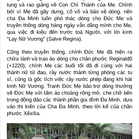
tụng và rao giảng về Con Chí Thánh của Mẹ. Chính
bởi vì Mẹ đã gây dựng, cổ võ và bảo vệ dòng, nên
cha Đa Minh luôn phó thác dòng cho Đức Mẹ và
truyền thống dòng hàng ngày vẫn dâng mình cho Mẹ,
qua việc đi kiệu đến trước toà Người, với lời kinh
“Lạy Nữ Vương” (Salve Regina).
Cũng theo truyền thống, chính Đức Mẹ đã hiện ra
chữa lành và trao áo dòng cho chân phước Reginalđô
(+1220); chính Mẹ các buổi tối đã đi cùng với hai
thánh nữ tử đạo, rảy nước thánh từng phòng các tu
sĩ, cũng là gốc tích việc rảy nước phép đang khi hát
kinh Nữ Vương. Tranh Đức Mẹ bảo trợ dòng thường
vẽ Đức Mẹ với tấm áo choàng rộng mở, che chở bên
trong đông đảo các thành phần gia đình Đa Minh, dựa
vào thị kiến của Cha Đa Minh, theo lời kể của chân
phước Xêxilia.