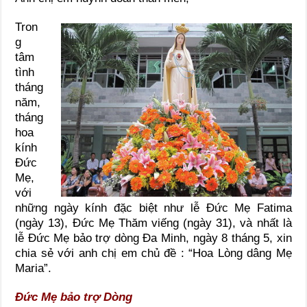
Tron
g
tâm
tình
tháng
năm,
tháng
hoa
kính
Đức
Mẹ,
với
những ngày kính đặc biệt như lễ Đức Mẹ Fatima
(ngày 13), Đức Mẹ Thăm viếng (ngày 31), và nhất là
lễ Đức Mẹ bảo trợ dòng Đa Minh, ngày 8 tháng 5, xin
chia sẻ với anh chị em chủ đề : “Hoa Lòng dâng Mẹ
Maria”.
Đức Mẹ bảo trợ Dòng