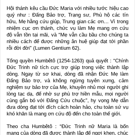
Hội thánh kêu cầu Đức Maria với nhiều tước hiệu cao
quý như : Đấng Bảo trợ, Trạng sư, Phù hộ các tín
hữu, Mẹ hằng cứu giúp, Trung gian các ơn… Vì trong
nhiệm cục ơn thánh, chức vụ làm Mẹ mang ơn cứu
độ vẫn tồn tại mãi, và “Mẹ vẫn cầu bầu cho chúng ta
nhiều cách để được những ân huệ giúp đạt tới phần
rỗi đời đời” (Lumen Gentium 62).
Tổng quyền Humbêtô (1254-1263) quả quyết : “Chính
Đức Trinh nữ tích cực trợ giúp trong việc thành lập
dòng. Ngay từ sơ khai, dòng đã nhận Đức Mẹ làm
Đấng Bảo trợ, và không ngừng tuyên xưng, cảm
nghiệm sự bảo trợ của Mẹ, khuyên nhủ mọi người ghi
lòng tạc dạ, để nhờ sự phù trợ hiền mẫu, mọi người
cùng gắn bó với Đấng Cứu chuộc”, hy vọng Mẹ dẫn
đưa dòng đạt tới đích cách hoàn hảo, chu toàn sứ vụ
khó khăn là mang ơn cứu độ đến cho toàn thế giới.
Theo cha Humbêtô : “Đức Trinh nữ Maria là bổn
mạng của dòng đã được thành lập để ngợi khen, chúc