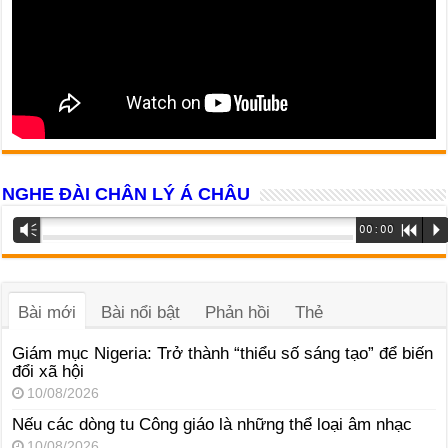
NGHE ĐÀI CHÂN LÝ Á CHÂU
Trình
Vm
00:00
R
P
phát
âm
thanh
Bài mới
Bài nổi bật
Phản hồi
Thẻ
Giám mục Nigeria: Trở thành “thiểu số sáng tạo” để biến
đổi xã hội
10/08/2026
Nếu các dòng tu Công giáo là những thể loại âm nhạc
10/08/2026