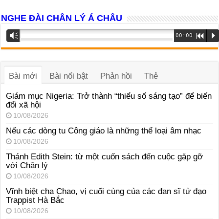
NGHE ĐÀI CHÂN LÝ Á CHÂU
Trình
Vm
00:00
R
P
phát
âm
thanh
Bài mới
Bài nổi bật
Phản hồi
Thẻ
Giám mục Nigeria: Trở thành “thiểu số sáng tạo” để biến
đổi xã hội
10/08/2026
Nếu các dòng tu Công giáo là những thể loại âm nhạc
10/08/2026
Thánh Edith Stein: từ một cuốn sách đến cuộc gặp gỡ
với Chân lý
10/08/2026
Vĩnh biệt cha Chao, vị cuối cùng của các đan sĩ tử đạo
Trappist Hà Bắc
10/08/2026