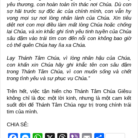
yêu thương, con hoàn toàn tín thác nơi Chúa. Dù con
sợ hãi trước sự độc ác của chính mình, con vẫn hy
vọng mọi sự nơi lòng nhân lành của Chúa. Xin tiêu
diệt nơi con mọi điều làm mất lòng Chúa hoặc chống
lại Chúa, và xin khắc ghi tình yêu tinh tuyền của Chúa
sâu đậm vào trái tim con đến nỗi con không bao giờ
có thể quên Chúa hay lìa xa Chúa.
Lạy Thánh Tâm Chúa, vì lòng nhân hậu của Chúa,
con khẩn xin Chúa hãy ghi khắc tên con sâu đậm
trong Thánh Tâm Chúa, vì con muốn sống và chết
trong tình yêu và sự phục vụ Chúa.”
Trên hết, việc tận hiến cho Thánh Tâm Chúa Giêsu
không chỉ là đọc một lời kinh, nhưng là một cam kết
suốt đời để Thánh Tâm Chúa ngự trị trong chính trái
tim của mình.
CHIA SẺ:
F
M
W
X
T
Vi
E
S