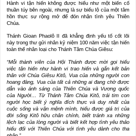
Hành vi tận hiến không được hiểu như một biến cố
thuần túy bên ngoài, nhưng là sự biểu lộ của một tâm
hồn thực sự rộng mở để đón nhận tình yêu Thiên
Chúa.
Thánh Gioan Phaolô II
đã khẳng định yếu tố cốt lõi
này trong thư gửi nhân kỷ niệm 100 năm việc tận hiến
toàn thể nhân loại cho Thánh Tâm Chúa Giêsu:
“Mỗi thành viên của Hội Thánh được mời gọi hiểu
việc tận hiến như hành vi trao hiến và gắn kết bản
thân với Chúa Giêsu Kitô, Vua của những người con
hoang đàng, Vua của tất cả những ai đang chờ được
dẫn vào ánh sáng của Thiên Chúa và Vương quốc
của Người… Từ Thánh Tâm Chúa Kitô, trái tim con
người học biết ý nghĩa đích thực và duy nhất của
cuộc sống và vận mệnh mình, hiểu được giá trị của
đời sống Kitô hữu chân chính, biết tránh xa những
lệch lạc của lòng người và biết kết hợp tình yêu thảo
hiếu đối với Thiên Chúa với tình yêu dành cho tha
nhân.”