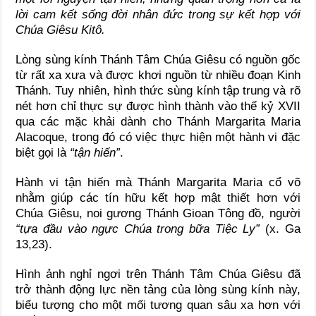
lời cam kết sống đời nhân đức trong sự kết hợp với
Chúa Giêsu Kitô.
Lòng sùng kính Thánh Tâm Chúa Giêsu có nguồn gốc
từ rất xa xưa và được khơi nguồn từ nhiều đoạn Kinh
Thánh. Tuy nhiên, hình thức sùng kính tập trung và rõ
nét hơn chỉ thực sự được hình thành vào thế kỷ XVII
qua các mặc khải dành cho
Thánh Margarita Maria
Alacoque
, trong đó có việc thực hiện một hành vi đặc
biệt gọi là
“tận hiến”
.
Hành vi tận hiến mà Thánh Margarita Maria cổ võ
nhằm giúp các tín hữu kết hợp mật thiết hơn với
Chúa Giêsu, noi gương
Thánh Gioan Tông đồ
, người
“tựa đầu vào ngực Chúa trong bữa Tiệc Ly”
(x. Ga
13,23).
Hình ảnh nghỉ ngơi trên Thánh Tâm Chúa Giêsu đã
trở thành động lực nền tảng của lòng sùng kính này,
biểu tượng cho một mối tương quan sâu xa hơn với