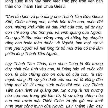
lòng sùng kính này bằng việc trao phó trọn vẹn bản
thân cho Thánh Tâm Chúa Giêsu:
“Con tận hiến và phó dâng cho Thánh Tâm Đức Giêsu
Kitô, Chúa chúng con, chính bản thân con, cuộc đời
con, những khó khăn và đau khổ của con, để từ nay
con chỉ sống cho tình yêu và vinh quang của Người.
Con quyết tâm cách vững vàng và không lay chuyển
rằng con hoàn toàn thuộc về Người, làm mọi sự vì
tình yêu Người và hết lòng từ bỏ mọi điều có thể làm
phiền lòng Thánh Tâm Người.
Lạy Thánh Tâm Chúa, con chọn Chúa là đối tượng
duy nhất của tình yêu con, là Đấng bảo vệ cuộc đời
con, là bảo chứng cho ơn cứu độ của con, là sức
mạnh nâng đỡ sự yếu đuối của con và là Đấng đền
thay mọi tội lỗi trong suốt cuộc đời con. Lạy Thánh
Tâm hiền lành và quảng đại, xin cũng là nơi nương
náu của con trong giờ lâm tử, là sự công chính hóa
của con trước mặt Thiên Chúa và gìn giữ con khỏi
hình phạt công minh của Người. Lạy Thánh Tâm đầy