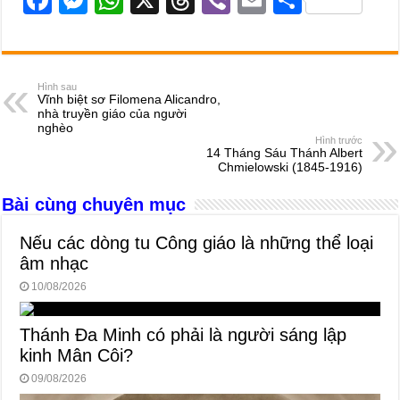
a
e
h
hr
b
m
h
c
ss
at
e
er
ail
ar
e
e
s
a
e
Hình sau
Vĩnh biệt sơ Filomena Alicandro,
b
n
A
d
nhà truyền giáo của người
nghèo
o
g
p
s
Hình trước
14 Tháng Sáu Thánh Albert
o
er
p
Chmielowski (1845-1916)
k
Bài cùng chuyên mục
Nếu các dòng tu Công giáo là những thể loại
âm nhạc
10/08/2026
Thánh Đa Minh có phải là người sáng lập
kinh Mân Côi?
09/08/2026