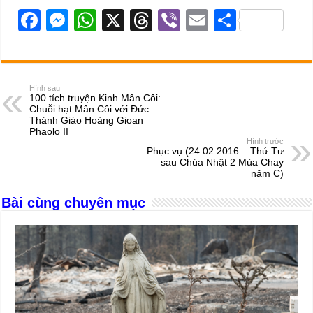
F
M
W
X
T
Vi
E
S
a
e
h
hr
b
m
h
c
ss
at
e
er
ail
ar
e
e
s
a
e
Hình sau
100 tích truyện Kinh Mân Côi:
b
n
A
d
Chuỗi hạt Mân Côi với Đức
Thánh Giáo Hoàng Gioan
o
g
p
s
Phaolo II
Hình trước
o
er
p
Phục vụ (24.02.2016 – Thứ Tư
sau Chúa Nhật 2 Mùa Chay
k
năm C)
Bài cùng chuyên mục