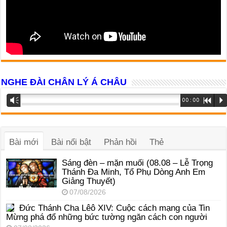
NGHE ĐÀI CHÂN LÝ Á CHÂU
Trình
Vm
00:00
R
P
phát
âm
thanh
Bài mới
Bài nổi bật
Phản hồi
Thẻ
Sáng đèn – mặn muối (08.08 – Lễ Trọng
Thánh Đa Minh, Tổ Phụ Dòng Anh Em
Giảng Thuyết)
07/08/2026
Đức Thánh Cha Lêô XIV: Cuộc cách mạng của Tin
Mừng phá đổ những bức tường ngăn cách con người