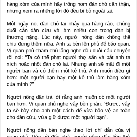
hàng xóm của mình hãy trông nom đàn chó cẩn thận,
nhưng xem ra những lời đó đều bị bỏ ngoài tai.
Một ngày nọ, đàn chó lại nhảy qua hàng rào, chúng
đuổi cắn đàn cừu và làm nhiều con trong đàn bị
thương nặng. Lúc này, người nông dân không thể
chịu đựng thêm nữa. Anh ta bèn lên phủ để báo quan.
Vị quan phủ chăm chú lắng nghe đầu đuôi câu chuyện
rồi nói: “Ta có thể phạt người thợ săn và bắt anh ta
xích hoặc nhốt đàn chó lại. Nhưng anh sẽ mất đi một
người bạn và có thêm một kẻ thù. Anh muốn điều gì
hơn: một người bạn hay một kẻ thù làm hàng xóm
của mình ?”
Người nông dân trả lời rằng anh muốn có một người
bạn hơn. Vị quan phủ nghe vậy bèn phán: “Được, vậy
ta sẽ bày cho anh một cách để vừa bảo vệ an toàn
cho đàn cừu, vừa giữ được một người bạn”.
Người nông dân bèn nghe theo lời chỉ dẫn của vị
quan phủ. Vừa về đến nhà, người nông dân liền thử