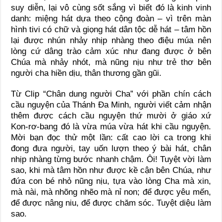
suy diễn, lại vô cùng sốt sắng vì biết đó là kinh vinh
danh: miệng hát dựa theo cộng đoàn – vì trên màn
hình tivi có chữ và giọng hát dân tộc dễ hát – tâm hồn
lại được nhún nhảy nhịp nhàng theo điệu múa nên
lòng cứ dâng trào cảm xúc như đang được ở bên
Chúa mà nhảy nhót, mà nũng nịu như trẻ thơ bên
người cha hiền dịu, thân thương gần gũi.
Từ Clip “Chân dung người Cha” với phần chín cách
cầu nguyện của Thánh Đa Minh, người viết cảm nhận
thêm được cách cầu nguyện thứ mười ở giáo xứ
Kon-rơ-bang đó là vừa múa vừa hát khi cầu nguyện.
Mời bạn đọc thử một lần: cất cao lời ca trong khi
đong đưa người, tay uốn lượn theo ý bài hát, chân
nhịp nhàng từng bước nhanh chậm. Ôi! Tuyệt vời làm
sao, khi mà tâm hồn như được kề cận bên Chúa, như
đứa con bé nhỏ nũng nịu, tựa vào lòng Cha mà xin,
mà nài, mà nhõng nhẽo mà nỉ non; để được yêu mến,
để được nâng niu, để được chăm sóc. Tuyệt diệu làm
sao.