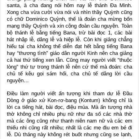
santa, à cha đang nói hôm nay lễ thánh Đa Minh.
Xong cha vừa cười vừa nói và nhìn thầy Quỳnh cũng
có chữ Dominico Quỳnh, thế là đoán cha mừng bổn
mạng thầy Quỳnh và xin cộng đoàn cầu nguyện. Toàn
bộ thánh lễ bằng tiếng Bana, trừ bài đọc 1, các bài
hát nhập lễ, dâng lễ và hiệp lễ. Còn khi giảng chẳng
hiểu tại cha không thể diễn đạt hết bằng tiếng Bana
hay “thương tình” giáo dân người Kinh nên cha giảng
cả hai thứ tiếng xen lẫn. Cũng may người viết “thuộc
lòng” thứ tự trong thánh lễ nên cứ thế mà đoán: cha
chủ tế kêu gọi sám hối, cha chủ tế dâng lời cầu
nguyện…
Điều làm người viết ấn tượng khi tham dự lễ Đầu
Dòng ở giáo xứ Kon-rơ-bang (Kontum) không chỉ là
lời ca tiếng hát, bài đọc, điệu múa. Mà ấn tượng nhà
thờ không chỉ nhiều phụ nữ như đa số các nhà thờ
mà các ông cũng như thanh niên nam nữ và các em
thiếu nhi cũng rất nhiều; nhất là các mẹ địu em bé đi
lễ. Dù tháng này không rét buốt nhưng cũng se lạnh,