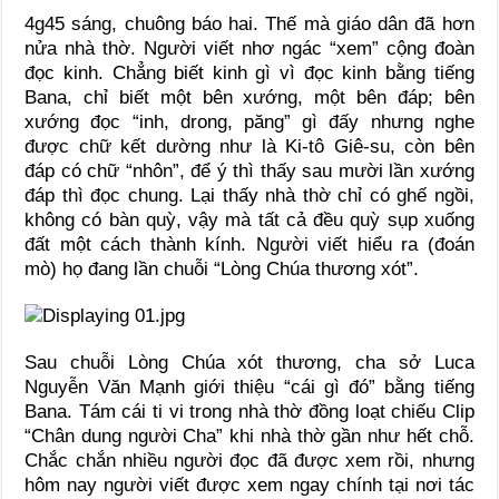
4g45 sáng, chuông báo hai. Thế mà giáo dân đã hơn
nửa nhà thờ. Người viết nhơ ngác “xem” cộng đoàn
đọc kinh. Chẳng biết kinh gì vì đọc kinh bằng tiếng
Bana, chỉ biết một bên xướng, một bên đáp; bên
xướng đọc “inh, drong, păng” gì đấy nhưng nghe
được chữ kết dường như là Ki-tô Giê-su, còn bên
đáp có chữ “nhôn”, để ý thì thấy sau mười lần xướng
đáp thì đọc chung. Lại thấy nhà thờ chỉ có ghế ngồi,
không có bàn quỳ, vậy mà tất cả đều quỳ sụp xuống
đất một cách thành kính. Người viết hiểu ra (đoán
mò) họ đang lần chuỗi “Lòng Chúa thương xót”.
Sau chuỗi Lòng Chúa xót thương, cha sở Luca
Nguyễn Văn Mạnh giới thiệu “cái gì đó” bằng tiếng
Bana. Tám cái ti vi trong nhà thờ đồng loạt chiếu Clip
“Chân dung người Cha” khi nhà thờ gần như hết chỗ.
Chắc chắn nhiều người đọc đã được xem rồi, nhưng
hôm nay người viết được xem ngay chính tại nơi tác