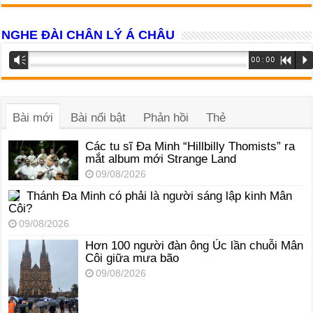
NGHE ĐÀI CHÂN LÝ Á CHÂU
Trình
Vm
00:00
R
P
phát
âm
thanh
Bài mới
Bài nổi bật
Phản hồi
Thẻ
Các tu sĩ Đa Minh “Hillbilly Thomists” ra
mắt album mới Strange Land
09/08/2026
Thánh Đa Minh có phải là người sáng lập kinh Mân
Côi?
09/08/2026
Hơn 100 người đàn ông Úc lần chuỗi Mân
Côi giữa mưa bão
09/08/2026