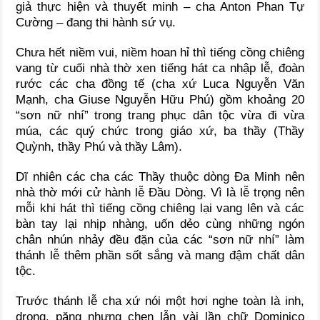
giả thực hiện và thuyết minh – cha Anton Phan Tự
Cường – đang thi hành sứ vụ.
Chưa hết niềm vui, niềm hoan hỉ thì tiếng cồng chiêng
vang từ cuối nhà thờ xen tiếng hát ca nhập lễ, đoàn
rước các cha đồng tế (cha xứ Luca Nguyễn Văn
Mạnh, cha Giuse Nguyễn Hữu Phú) gồm khoảng 20
“sơn nữ nhí” trong trang phục dân tộc vừa đi vừa
múa, các quý chức trong giáo xứ, ba thầy (Thầy
Quỳnh, thầy Phú và thầy Lâm).
Dĩ nhiên các cha các Thầy thuộc dòng Đa Minh nên
nhà thờ mới cử hành lễ Đầu Dòng. Vì là lễ trọng nên
mỗi khi hát thì tiếng cồng chiêng lại vang lên và các
bàn tay lại nhịp nhàng, uốn dẻo cùng những ngón
chân nhún nhảy đều đặn của các “sơn nữ nhí” làm
thánh lễ thêm phần sốt sắng và mang đậm chất dân
tộc.
Trước thánh lễ cha xứ nói một hơi nghe toàn là inh,
drong, păng nhưng chen lẫn vài lần chữ Dominico