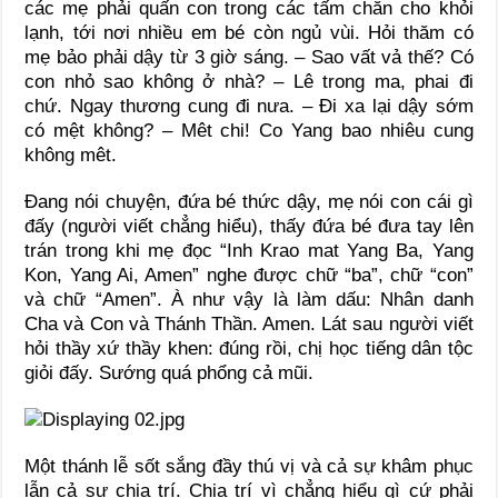
các mẹ phải quấn con trong các tấm chăn cho khỏi
lạnh, tới nơi nhiều em bé còn ngủ vùi. Hỏi thăm có
mẹ bảo phải dậy từ 3 giờ sáng. – Sao vất vả thế? Có
con nhỏ sao không ở nhà? – Lê trong ma, phai đi
chứ. Ngay thương cung đi nưa. – Đi xa lại dậy sớm
có mệt không? – Mêt chi! Co Yang bao nhiêu cung
không mêt.
Đang nói chuyện, đứa bé thức dậy, mẹ nói con cái gì
đấy (người viết chẳng hiểu), thấy đứa bé đưa tay lên
trán trong khi mẹ đọc “Inh Krao mat Yang Ba, Yang
Kon, Yang Ai, Amen” nghe được chữ “ba”, chữ “con”
và chữ “Amen”. À như vậy là làm dấu: Nhân danh
Cha và Con và Thánh Thần. Amen. Lát sau người viết
hỏi thầy xứ thầy khen: đúng rồi, chị học tiếng dân tộc
giỏi đấy. Sướng quá phổng cả mũi.
Một thánh lễ sốt sắng đầy thú vị và cả sự khâm phục
lẫn cả sự chia trí. Chia trí vì chẳng hiểu gì cứ phải