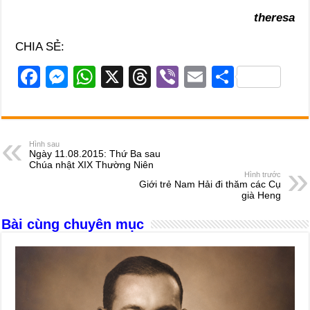
theresa
CHIA SẺ:
F
M
W
X
T
Vi
E
S
a
e
h
hr
b
m
h
c
ss
at
e
er
ail
ar
e
e
s
a
e
Hình sau
Ngày 11.08.2015: Thứ Ba sau
b
n
A
d
Chúa nhật XIX Thường Niên
Hình trước
o
g
p
s
Giới trẻ Nam Hải đi thăm các Cụ
già Heng
o
er
p
Bài cùng chuyên mục
k