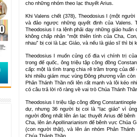
cho những nhóm theo lạc thuyết Arius.
Khi Valens chết (378), Theodosius I (một ngườ
và đảo ngược những quyết định của Valens. T
Theodosius I ra lệnh phải dạy những giáo huấn
không chấp nhận “một thiên tính của Cha, Con
nhau” bị coi là Lạc Giáo, và nếu là giáo sĩ thì bị k
Theodosius I muốn củng cố địa vị chính trị củ
trong đế quốc, ông triệu tập công đồng Constan
cấp: một là tình trạng chia rẽ trầm trọng của đế
khi nhiều giám mục vùng Ðông phương vẫn còn ủ
Phản Thánh Thần nổi lên rất mạnh và lôi kéo nh
có câu trả lời rõ ràng về vai trò Chúa Thánh Thần
Theodosius I triệu tập công đồng Constantinopl
dự, nhưng 36 người bị coi là “lạc giáo” vì ủng
người đồng nhất lên án lạc thuyết Arius để bê
Cha, lên án Apollinarianism để bênh vực Chúa G
(con người thật), và lên án nhóm Phản Thánh 
Chúa Thánh Thần.