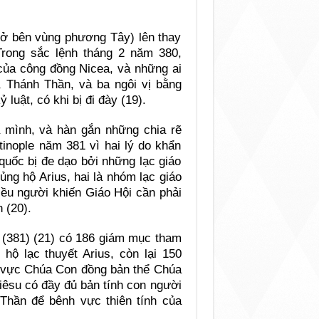
i ở bên vùng phương Tây) lên thay
rong sắc lệnh tháng 2 năm 380,
 của công đồng Nicea, và những ai
, Thánh Thần, và ba ngôi vị bằng
ỷ luật, có khi bị đi đày (19).
a mình, và hàn gắn những chia rẽ
tinople năm 381 vì hai lý do khẩn
 quốc bị đe dạo bởi những lạc giáo
ng hộ Arius, hai là nhóm lạc giáo
iều người khiến Giáo Hội cần phải
 (20).
e (381) (21) có 186 giám mục tham
 hộ lạc thuyết Arius, còn lại 150
nh vực Chúa Con đồng bản thể Chúa
iêsu có đầy đủ bản tính con người
Thần để bênh vực thiên tính của