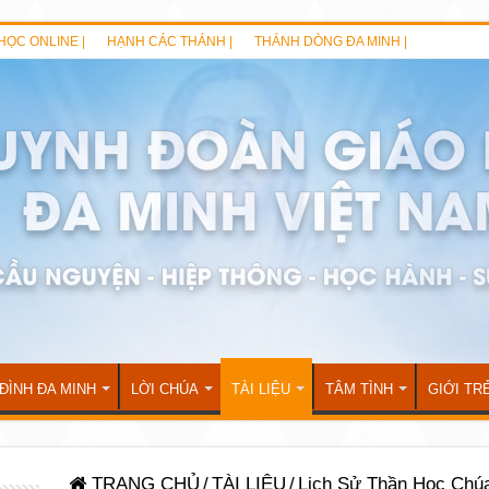
HỌC ONLINE |
HẠNH CÁC THÁNH |
THÁNH DÒNG ĐA MINH |
 ĐÌNH ĐA MINH
LỜI CHÚA
TÀI LIỆU
TÂM TÌNH
GIỚI TR
TRANG CHỦ
/
TÀI LIỆU
/
Lịch Sử Thần Học Chú