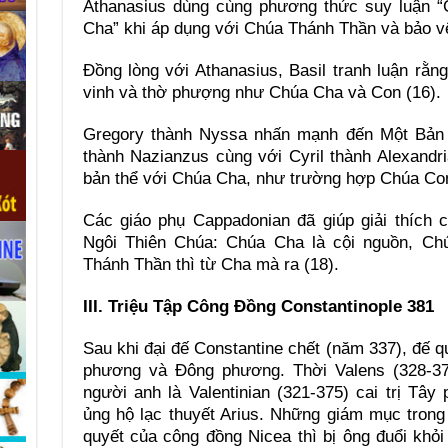
Athanasius dùng cùng phương thức suy luận “
Cha” khi áp dụng với Chúa Thánh Thần và bảo vệ
Ðồng lòng với Athanasius, Basil tranh luận rằ
vinh và thờ phượng như Chúa Cha và Con (16).
Gregory thành Nyssa nhấn mạnh đến Một Bản 
thành Nazianzus cùng với Cyril thành Alexand
bản thể với Chúa Cha, như trường hợp Chúa Con
Các giáo phụ Cappadonian đã giúp giải thích 
Ngôi Thiên Chúa: Chúa Cha là cội nguồn, Ch
Thánh Thần thì từ Cha mà ra (18).
III. Triệu Tập Công Ðồng Constantinople 381
Sau khi đại đế Constantine chết (năm 337), đế 
phương và Ðông phương. Thời Valens (328-378
người anh là Valentinian (321-375) cai trị T
ủng hộ lạc thuyết Arius. Những giám mục tron
quyết của công đồng Nicea thì bị ông đuổi khỏ