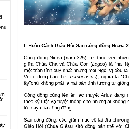
i
Phụ
I. Hoàn Cảnh Giáo Hội Sau công đồng Nicea 3
Công đồng Nicea (năm 325) kết thúc với nhữn
giữa Chúa Cha và Chúa Con (
Logos
) là “hai 
một thần tính duy nhất nhưng mỗi Ngôi Vị đều là 
Vị có đồng bản thể (
homoousios
), nghĩa là “C
ấy”chứ không phải là hai bản tính tương tự giống
àm
Công đồng cũng lên án lạc thuyết Arius đang r
ời
theo kỷ luật vạ tuyệt thông cho những ai không 
lời dạy của công đồng.
Sau công đồng, các giám mục về lại địa phương
Bảy
Giáo Hội (Chúa Giêsu Kitô đồng bản thể với 