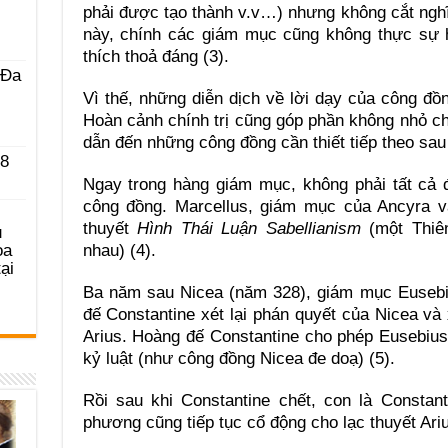
phải được tạo thành v.v…) nhưng không cắt nghĩa
này, chính các giám mục cũng không thực sự hi
thích thoả đáng (3).
 Ða
Vì thế, những diễn dịch về lời dạy của công đồn
Hoàn cảnh chính trị cũng góp phần không nhỏ cho
dẫn đến những công đồng cần thiết tiếp theo sau 
 8
Ngay trong hàng giám mục, không phải tất cả 
công đồng. Marcellus, giám mục của Ancyra vẫ
thuyết
Hình Thái Luận Sabellianism
(một Thiê
u
ọa
nhau) (4).
ại
Ba năm sau Nicea (năm 328), giám mục Eusebi
đế Constantine xét lại phán quyết của Nicea và
Arius. Hoàng đế Constantine cho phép Eusebius
kỷ luật (như công đồng Nicea đe doạ) (5).
Rồi sau khi Constantine chết, con là Constant
phương cũng tiếp tục cổ động cho lạc thuyết Ariu