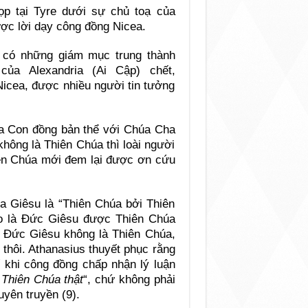
p tại Tyre dưới sự chủ toạ của
ược lời dạy công đồng Nicea.
 có những giám mục trung thành
ủa Alexandria (Ai Cập) chết,
Nicea, được nhiều người tin tưởng
úa Con đồng bản thể với Chúa Cha
không là Thiên Chúa thì loài người
iên Chúa mới đem lại được ơn cứu
úa Giêsu là “Thiên Chúa bởi Thiên
o là Ðức Giêsu được Thiên Chúa
h Ðức Giêsu không là Thiên Chúa,
thôi. Athanasius thuyết phục rằng
ế khi công đồng chấp nhận lý luận
 Thiên Chúa thật
“, chứ không phải
uyên truyền (9).