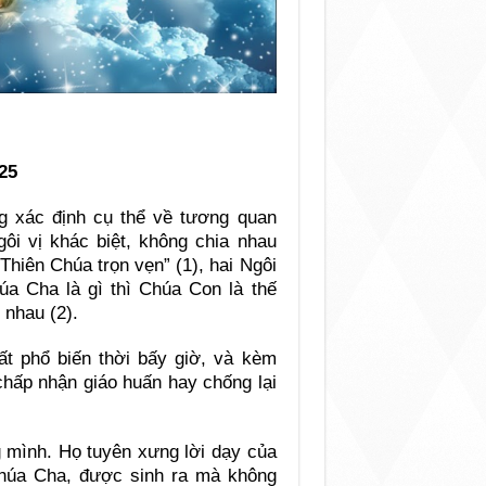
25
g xác định cụ thể về tương quan
Ngôi vị khác biệt, không chia nhau
Thiên Chúa trọn vẹn” (1), hai Ngôi
húa Cha là gì thì Chúa Con là thế
 nhau (2).
ất phổ biến thời bấy giờ, và kèm
chấp nhận giáo huấn hay chống lại
 mình. Họ tuyên xưng lời dạy của
Chúa Cha, được sinh ra mà không