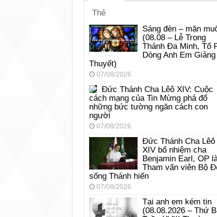
Thẻ
Sáng đèn – mặn muố
(08.08 – Lễ Trọng
Thánh Đa Minh, Tổ 
Dòng Anh Em Giảng
Thuyết)
07/08/2026
Đức Thánh Cha Lêô XIV: Cuộc
cách mạng của Tin Mừng phá đổ
những bức tường ngăn cách con
người
07/08/2026
Đức Thánh Cha Lêô
XIV bổ nhiệm cha
Benjamin Earl, OP l
Tham vấn viên Bộ Đ
sống Thánh hiến
07/08/2026
Tại anh em kém tin
(08.08.2026 – Thứ 