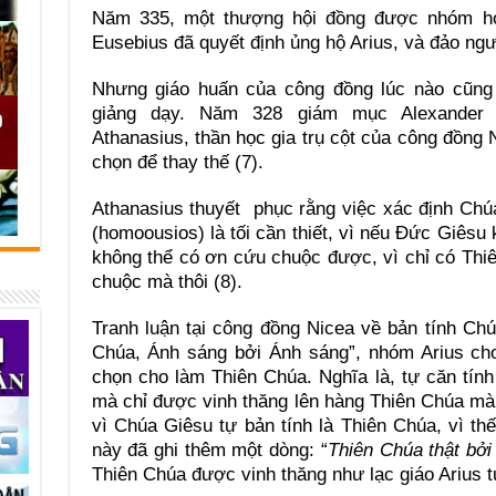
Năm 335, một thượng hội đồng được nhóm họ
Eusebius đã quyết định ủng hộ Arius, và đảo ng
Nhưng giáo huấn của công đồng lúc nào cũng
giảng dạy. Năm 328 giám mục Alexander c
Athanasius, thần học gia trụ cột của công đồng 
chọn để thay thế (7).
Athanasius thuyết phục rằng việc xác định Ch
(homoousios) là tối cần thiết, vì nếu Ðức Giêsu 
không thể có ơn cứu chuộc được, vì chỉ có Th
chuộc mà thôi (8).
Tranh luận tại công đồng Nicea về bản tính Ch
Chúa, Ánh sáng bởi Ánh sáng”, nhóm Arius ch
chọn cho làm Thiên Chúa. Nghĩa là, tự căn tín
mà chỉ được vinh thăng lên hàng Thiên Chúa mà 
vì Chúa Giêsu tự bản tính là Thiên Chúa, vì th
này đã ghi thêm một dòng: “
Thiên Chúa thật bởi
Thiên Chúa được vinh thăng như lạc giáo Arius t