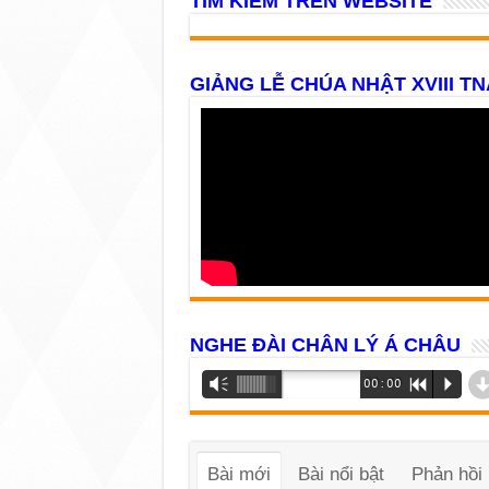
TÌM KIẾM TRÊN WEBSITE
GIẢNG LỄ CHÚA NHẬT XVIII TN
NGHE ĐÀI CHÂN LÝ Á CHÂU
Trình
Vm
00:00
R
P
phát
âm
thanh
Bài mới
Bài nổi bật
Phản hồi