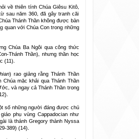
ỏi về thiên tính Chúa Giêsu Kitô,
 từ sau năm 360, đã gây tranh cãi
về Chúa Thánh Thần không được bàn
ơng quan với Chúa Con trong những
xưng Chúa Ba Ngôi qua công thức
Con-Thánh Thần), nhưng thần học
 (11).
hian
) rao giảng rằng Thánh Thần
iên Chúa mặc khải qua Thánh Thần
 Ước, và ngay cả Thánh Thần trong
12).
ột số những người đáng được chú
c giáo phụ vùng Cappadocian như
ngài là thánh Gregory thành Nyssa
29-389) (14).