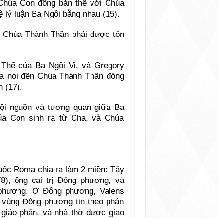
Chúa Con đồng bản thể với Chúa
 lý luận Ba Ngôi bằng nhau (15).
ng Chúa Thánh Thần phải được tôn
Thể của Ba Ngôi Vị, và Gregory
ria nói đến Chúa Thánh Thần đồng
 (17).
cội nguồn và tương quan giữa Ba
úa Con sinh ra từ Cha, và Chúa
quốc Roma chia ra làm 2 miền: Tây
), ông cai trị Ðông phương, và
ây phương. Ở Ðông phương, Valens
g vùng Ðông phương tin theo phán
i giáo phận, và nhà thờ được giao