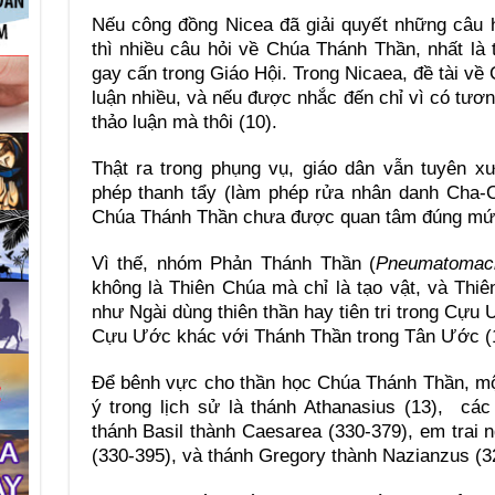
Nếu công đồng Nicea đã giải quyết những câu h
thì nhiều câu hỏi về Chúa Thánh Thần, nhất là
gay cấn trong Giáo Hội. Trong Nicaea, đề tài 
luận nhiều, và nếu được nhắc đến chỉ vì có tư
thảo luận mà thôi (10).
Thật ra trong phụng vụ, giáo dân vẫn tuyên 
phép thanh tẩy (làm phép rửa nhân danh Cha-
Chúa Thánh Thần chưa được quan tâm đúng mức
Vì thế, nhóm Phản Thánh Thần (
Pneumatomac
không là Thiên Chúa mà chỉ là tạo vật, và Th
như Ngài dùng thiên thần hay tiên tri trong Cựu
Cựu Ước khác với Thánh Thần trong Tân Ước (
Ðể bênh vực cho thần học Chúa Thánh Thần, m
ý trong lịch sử là thánh Athanasius (13), cá
thánh Basil thành Caesarea (330-379), em trai 
(330-395), và thánh Gregory thành Nazianzus (3