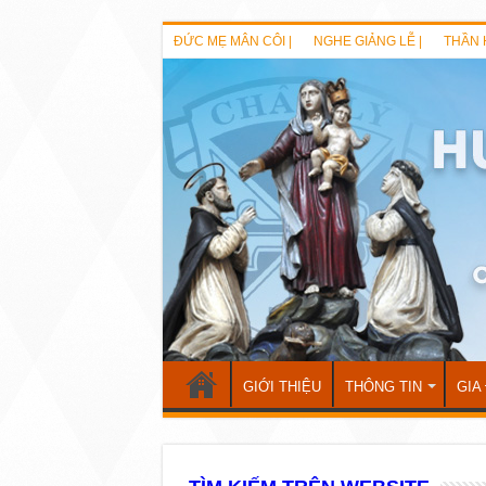
ĐỨC MẸ MÂN CÔI |
NGHE GIẢNG LỄ |
THẦN 
GIỚI THIỆU
THÔNG TIN
GIA