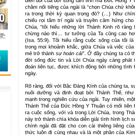
biến đổi của đời sống tâm linh mà Đức Hồng Y 
châm nổi tiếng của ngài là “chọn Chúa chứ khô
ra trong thời kỳ quan trọng đó? (…) Như chín
chiếu rọi tâm trí ngài và truyền cảm hứng cho
Chúa, “tôi hiểu những lời Thánh Kinh rõ ràng
chừng nào thì… tư tưởng của Ta cũng cao hơ
(Isa. 55:9). Tôi hiểu rằng cuộc sống của tôi l
trong mọi khoảnh khắc, giữa Chúa và việc của
mẻ trở thành
sự hoán cải
”. Ở đây chúng ta có t
đời sống đức tin và Lời Chúa ngày càng phát 
đoán liên tục, được khích động bởi những tình
ngày.
Rõ ràng, đối với Bậc Đáng Kính của chúng ta, 
nuôi dưỡng và định đoạt bởi Thánh Thể, như
mạnh trong nghiên cứu của ngài. Tuy nhiên, mộ
Thánh Thể của Đức Hồng Y Thuận có mối liên h
ra cuộc sống, với và trong Lời Chúa, trong Thán
này trở thành chìa khóa diễn giải tình hình lịch 
chính ngài đã đặt cho con cái thiêng liêng c
thức luôn đi cùng nhau và là một phần của Ki