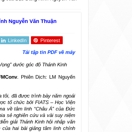
ính Nguyễn Văn Thuận
LinkedIn
Pinterest
Tải tập tin PDF về máy
ọng” dước góc độ Thánh Kinh
OFMConv
. Phiên Dịch: LM Nguyển
a tôi, đã được trình bày năm ngoái
ược tổ chức bởi FIATS – Học Viện
a về tâm linh “Châu Á” của Đức
hia sẻ nghiên cứu và vài suy niệm
diễn giải Thánh Kinh hội nhập văn
của hai bài giảng tâm linh chính