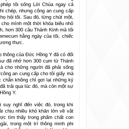
 phép tôi sống Lời Chúa ngay cả
 ghi chép, nhưng công an cung cấp
 họ hỏi tôi. Sau đó, từng chút một,
nh cho mình một thời khóa biểu nhỏ
inh, hơn 300 câu Thánh Kinh mà tôi
demecum
hằng ngày của tôi, chiếc
lương thực.
ệp thông của Đức Hồng Y đã có đối
t sự đã nhớ hơn 300 cụm từ Thánh
 là cho những người đã phải sống
“công an cung cấp cho tôi giấy mà
hắc chắn không chỉ gợi lại những ký
đã trải qua lúc đó, mà còn một sự
Hồng Y.
i suy nghĩ đến việc đó, trong khi
i chịu nhiều khó khăn lớn về vật
được tìm thấy trong phẩm chất con
gài, trong một trí thông minh phi