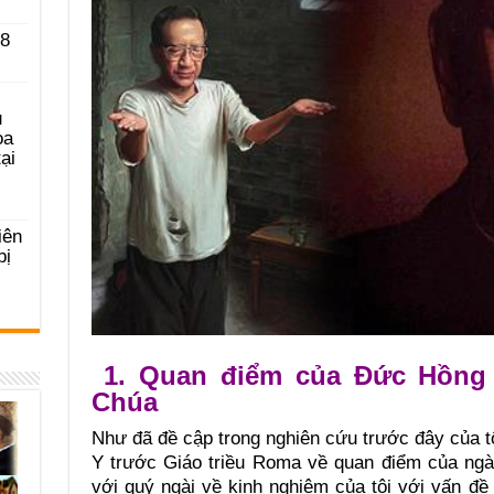
 8
u
ọa
ại
iên
bị
1. Quan điểm của Đức Hồng 
Chúa
Như đã đề cập trong nghiên cứu trước đây của t
Y trước Giáo triều Roma về quan điểm của ngài
với quý ngài về kinh nghiệm của tôi với vấn đề 