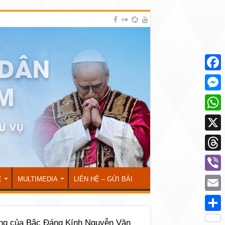
Face
Mess
What
X
Thre
Viber
Ẻ
MULTIMEDIA
LIÊN HỆ – GỬI BÀI
Emai
Shar
ống của Bậc Đáng Kính Nguyễn Văn