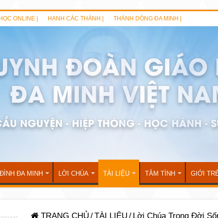
HỌC ONLINE |
HẠNH CÁC THÁNH |
THÁNH DÒNG ĐA MINH |
 ĐÌNH ĐA MINH
LỜI CHÚA
TÀI LIỆU
TÂM TÌNH
GIỚI TR
TRANG CHỦ
/
TÀI LIỆU
/
Lời Chúa Trong Đời S