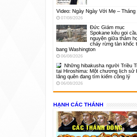
Video: Ngày Ngày Với Mẹ – Tháng
07/08/2026
Đức Giám mục
Spokane kêu gọi cầ
nguyện giữa thảm h
cháy rừng tàn khốc t
bang Washington
06/08/2026
Những hibakusha người Triều T
tại Hiroshima: Một chương lịch sử 
lãng quên đang tìm kiếm công lý
06/08/2026
HẠNH CÁC THÁNH