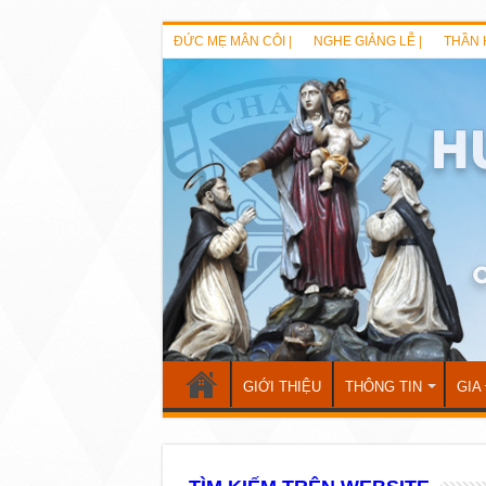
ĐỨC MẸ MÂN CÔI |
NGHE GIẢNG LỄ |
THẦN 
GIỚI THIỆU
THÔNG TIN
GIA