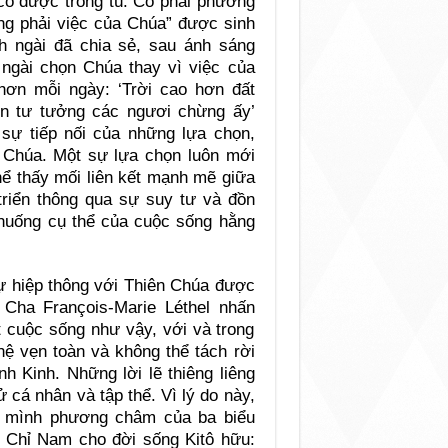
có được trong tù. Có phải phương
ng phải việc của Chúa” được sinh
h ngài đã chia sẻ, sau ánh sáng
 ngài chọn Chúa thay vì việc của
 hơn mỗi ngày: ‘Trời cao hơn đất
n tư tưởng các ngươi chừng ấy’
à sự tiếp nối của những lựa chọn,
 Chúa. Một sự lựa chọn luôn mới
hể thấy mối liên kết mạnh mẽ giữa
triển thông qua sự suy tư và đồn
 huống cụ thể của cuộc sống hằng
sự hiệp thông với Thiên Chúa được
 Cha François-Marie Léthel nhấn
t cuộc sống như vậy, với và trong
ệ vẹn toàn và không thể tách rời
h Kinh. Những lời lẽ thiêng liêng
sử cá nhân và tập thể. Vì lý do này,
ủa mình phương châm của ba biểu
m Chỉ Nam cho đời sống Kitô hữu: