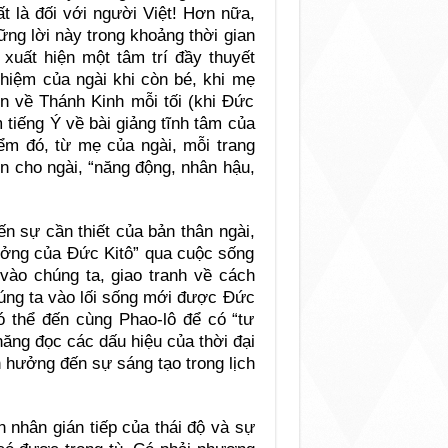
t là đối với người Việt! Hơn nữa,
ng lời này trong khoảng thời gian
 xuất hiện một tâm trí đầy thuyết
ghiệm của ngài khi còn bé, khi mẹ
ện về Thánh Kinh mỗi tối (khi Đức
 tiếng Ý về bài giảng tĩnh tâm của
iểm đó, từ mẹ của ngài, mỗi trang
n cho ngài, “năng động, nhân hậu,
n sự cần thiết của bản thân ngài,
tưởng của Đức Kitô” qua cuộc sống
 vào chúng ta, giao tranh về cách
úng ta vào lối sống mới được Đức
ó thể đến cùng Phao-lô để có “tư
ăng đọc các dấu hiệu của thời đại
 hưởng đến sự sáng tạo trong lịch
 nhân gián tiếp của thái độ và sự