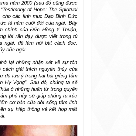
oma năm 2000 (sau đó cũng được
“Testimony of Hope: The Spiritual
 là cho các linh mục Đạo Binh Đức
tức là năm cuối đời của ngài. Bây
ẩm chính của Đức Hồng Y Thuận,
 lời răn dạy được viết trong tù
a ngài, để làm nổi bật cách đọc,
ủy của ngài.
nhớ lại những nhận xét về sự tôn
 cách giải thích nguyên thủy của
 đã lưu ý trong hai bài giảng tâm
ân Hy Vọng”. Sau đó, chúng ta sẽ
 Chúa ở những huấn từ trong quyển
ám phá này sẽ giúp chúng ta xác
iểm cơ bản của đời sống tâm linh
ên sự hiệp thông và kết hợp mật
ài.