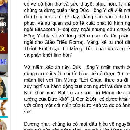
có vẻ có hồn thơ và sức thuyết phục hơn, ít nhấ
chúng ta đừng quên rằng Đức Hồng Y đã viết nhữ
đầu bị giam cầm. Ở đây, đằng sau sáu tính từ
phục, và sự quan sát có lẽ xuất phát từ kinh n
ngài Elisabeth [Hiệp] dạy ngài những câu chuy
Hồng Y chia sẻ với lòng biết ơn sự của tác phẩm
ngài cho Giáo Triều Roma). Vâng, kể từ thời đ
Thánh Kinh hoặc Tin Mừng chắc chắn đã vang lê
và phấn khởi linh hồn”.
Với niềm xác tín này, Đức Hồng Y nhấn mạnh đế
cũng như đối với mọi tín hữu, để có được “tư 
mãnh liệt với Tin Mừng: “Lời Chúa, thực sự đi
suy nghĩ và hành động của con người và đưa ch
Kitô khai mạc. Bất cứ ai sống Tin Mừng đều c
tưởng của Đức Kitô” (1 Cor 2:16); có được khả n
với cùng một cái nhìn của Đức Kitô và do đó ảnh
sử”.
Dường như, chúng ta có một dấu hiệu về nguyên