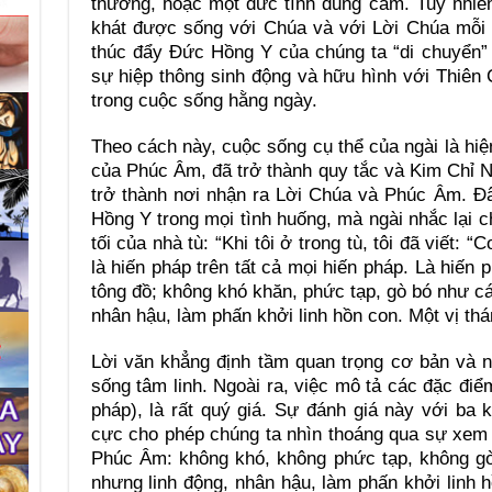
thường, hoặc một đức tính dũng cảm. Tuy nhiên
khát được sống với Chúa và với Lời Chúa mỗi 
thúc đẩy Đức Hồng Y của chúng ta “di chuyển” 
sự hiệp thông sinh động và hữu hình với Thiên
trong cuộc sống hằng ngày.
Theo cách này, cuộc sống cụ thể của ngài là hiệ
của Phúc Âm, đã trở thành quy tắc và Kim Chỉ 
trở thành nơi nhận ra Lời Chúa và Phúc Âm. Đ
Hồng Y trong mọi tình huống, mà ngài nhắc lại c
tối của nhà tù: “Khi tôi ở trong tù, tôi đã viết
là hiến pháp trên tất cả mọi hiến pháp. Là hiến
tông đồ; không khó khăn, phức tạp, gò bó như cá
nhân hậu, làm phấn khởi linh hồn con. Một vị thá
Lời văn khẳng định tầm quan trọng cơ bản và 
sống tâm linh. Ngoài ra, việc mô tả các đặc đi
pháp), là rất quý giá. Sự đánh giá này với ba 
cực cho phép chúng ta nhìn thoáng qua sự xem 
Phúc Âm: không khó, không phức tạp, không gò
nhưng linh động, nhân hậu, làm phấn khởi linh h