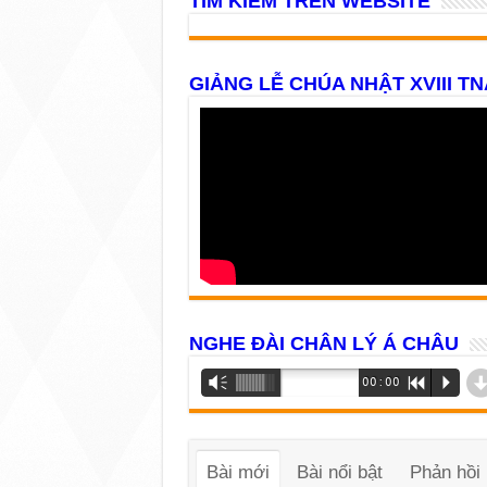
TÌM KIẾM TRÊN WEBSITE
GIẢNG LỄ CHÚA NHẬT XVIII TN
NGHE ĐÀI CHÂN LÝ Á CHÂU
Trình
Vm
00:00
R
P
phát
âm
thanh
Bài mới
Bài nổi bật
Phản hồi