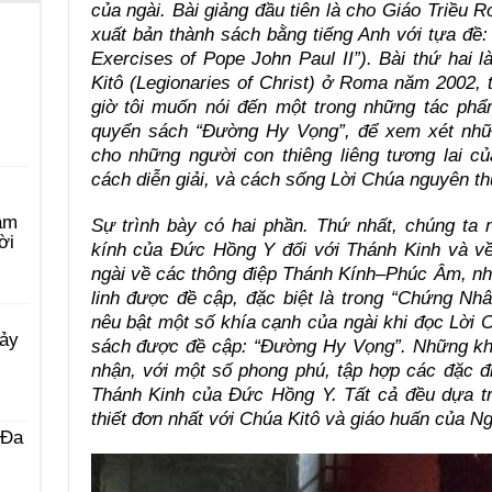
của ngài. Bài giảng đầu tiên là cho Giáo Triều
R
xuất bản thành sách bằng tiếng Anh với tựa đề: 
Exercises of Pope John Paul II”). Bài thứ hai
Kitô (Legionaries of Christ) ở Roma năm 2002, 
giờ tôi muốn nói đến một trong những tác ph
quyển sách “Đường Hy Vọng”, để xem xét những
cho những người con thiêng liêng
tương lai củ
cách diễn giải, và cách sống Lời Chúa nguyên th
àm
Sự trình bày có hai phần. Thứ nhất, chúng ta 
ời
kính của Đức Hồng Y đối với Thánh Kinh và về
ngài về các
thông điệp Thánh Kính–Phúc Âm, như
linh được đề cập, đặc biệt là trong “Chứng Nh
nêu bật một số khía cạnh của ngài khi đọc Lời
Bảy
sách được đề cập: “Đường Hy Vọng”. Những kh
nhận, với một số phong phú, tập hợp các đặc đ
Thánh Kinh của Đức Hồng Y. Tất cả đều dựa tr
thiết đơn nhất với Chúa Kitô và giáo huấn của Ng
 Ða