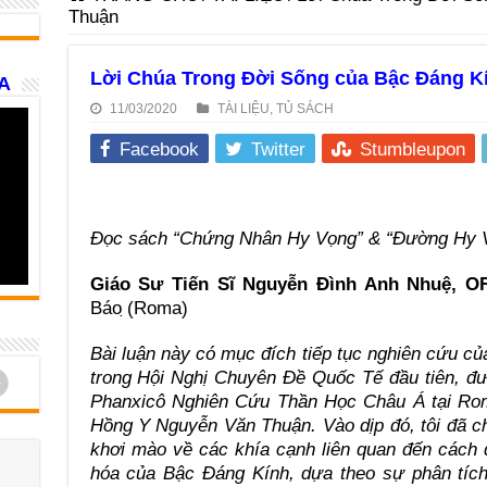
Thuận
Lời Chúa Trong Đời Sống của Bậc Đáng K
A
11/03/2020
TÀI LIỆU
,
TỦ SÁCH
Facebook
Twitter
Stumbleupon
Đọc sách “Chứng Nhân Hy Vọng” & “Đường Hy V
Giáo Sư Tiến Sĩ Nguyễn Đình Anh Nhuệ, 
Báo ̣(Roma)
Bài luận này có mục đích tiếp tục nghiên cứu củ
d
trong Hội Nghị Chuyên Đề Quốc Tế đầu tiên, đ
Phanxicô Nghiên Cứu Thần Học Châu Á tại Rom
Hồng Y
Nguyễn Văn Thuận. Vào dịp đó, tôi đã c
khơi mào về các khía cạnh liên quan đến cách 
hóa của Bậc Đáng Kính, dựa theo sự phân tích 