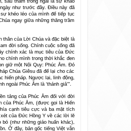
, sâu thẳm trong ngài là sự khao
ngày như trước đây. Điều này đã
sự khéo léo của mình để tiếp tục
 Chúa ngay giữa những thăng trầm
n thân của Lời Chúa và đặc biệt là
Nam đời sống. Chính cuộc sống đã
ây chính xác là mục tiêu của Đức
ho chính mình trong thời khắc đen
: “Con giữ một Nội Quy: Phúc Âm. Đó
 pháp Chúa Giêsu đã để lại cho các
c hiến pháp. Ngược lại, linh động,
nh ngoài Phúc Âm là ‘thánh giả’”.
nền tảng của Phúc Âm đối với đời
ểm của Phúc Âm, (được gọi là Hiến
khía cạnh tiêu cực và ba mặt tích
xét của Đức Hồng Y về các lời lẽ
 bó (như những giáo huấn khác),
ồn. Ở đây, bản gốc tiếng Việt vẫn