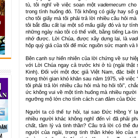
tù, tôi nghĩ về việc soạn một
vademecum
cho
trong tình huống đó. Tôi không có giấy hay sổ
cho tôi giấy mà tôi phải trả lời nhiều câu hỏi mà
tôi bắt đầu cất lại một số mẩu giấy đó và tự tí
những ngày nào tôi có thể viết, bằng tiếng La-t
nhớ được. Lời Chúa, được xây dựng lại, là
va
hộp quý giá của tôi để múc nguồn sức mạnh và 
Bên cạnh sự hiển nhiên của lời chứng về sự hi
với Lời Chúa ngay cả trước khi ở tù (ngài thậ
Kinh). Đối với một đọc giả Việt Nam, đặc biệt
trong thời gian khó khăn sau năm 1975, về việc 
tôi phải trả lời nhiều câu hỏi mà họ hỏi tôi”, c
ức không vui về một tình huống mà nhiều người 
ngưỡng mộ lớn cho tính cách can đảm của Đức 
Người ta có thể tự hỏi, tại sao Đức Hồng Y lạ
nhiều người khác không nghĩ đến vì đã phải phả
chất, tâm lý và tinh thần? Câu trả lời có thể 
người của ngài, trong tinh thần khéo léo của n