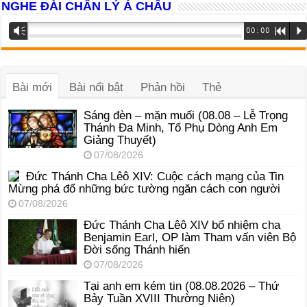
NGHE ĐÀI CHÂN LÝ Á CHÂU
Trình
Vm
00:00
R
P
phát
âm
thanh
Bài mới
Bài nổi bật
Phản hồi
Thẻ
Sáng đèn – mặn muối (08.08 – Lễ Trọng
Thánh Đa Minh, Tổ Phụ Dòng Anh Em
Giảng Thuyết)
07/08/2026
Đức Thánh Cha Lêô XIV: Cuộc cách mạng của Tin
Mừng phá đổ những bức tường ngăn cách con người
07/08/2026
Đức Thánh Cha Lêô XIV bổ nhiệm cha
Benjamin Earl, OP làm Tham vấn viên Bộ
Đời sống Thánh hiến
07/08/2026
Tại anh em kém tin (08.08.2026 – Thứ
Bảy Tuần XVIII Thường Niên)