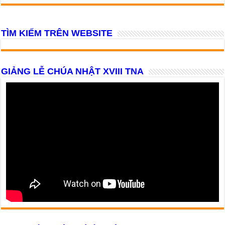
TÌM KIẾM TRÊN WEBSITE
GIẢNG LỄ CHÚA NHẬT XVIII TNA