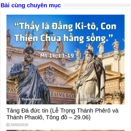
k
Bài cùng chuyên mục
Tảng Đá đức tin (Lễ Trọng Thánh Phêrô và
Thánh Phaolô, Tông đồ – 29.06)
28/06/2026