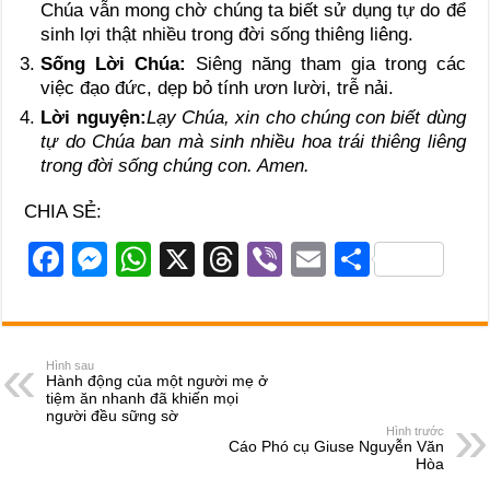
Chúa vẫn mong chờ chúng ta biết sử dụng tự do để
sinh lợi thật nhiều trong đời sống thiêng liêng.
Sống Lời Chúa:
Siêng năng tham gia trong các
việc đạo đức, dẹp bỏ tính ươn lười, trễ nải.
Lời nguyện:
Lạy Chúa, xin cho chúng con biết dùng
tự do Chúa ban mà sinh nhiều hoa trái thiêng liêng
trong đời sống chúng con. Amen.
CHIA SẺ:
F
M
W
X
T
Vi
E
S
a
e
h
hr
b
m
h
c
ss
at
e
er
ail
ar
e
e
s
a
e
Hình sau
Hành động của một người mẹ ở
b
n
A
d
tiệm ăn nhanh đã khiến mọi
người đều sững sờ
o
g
p
s
Hình trước
Cáo Phó cụ Giuse Nguyễn Văn
o
er
p
Hòa