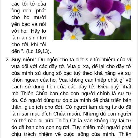
các tôi tớ của
ông đến, phát
cho họ mười
yến bạc và nói
với họ:  Hãy lo
làm ăn sinh lợi
cho tới khi tôi
đến ”. (Lc 19,13).
Suy niệm:
Dụ ngôn cho ta biết sự tín nhiệm của vị
vua đối với các đầy tớ. Vua đi xa, để lại cho đầy tớ
của mình sử dụng số bạc tuỳ theo khả năng và sự
khôn ngoan của họ. Vua không can thiệp chút gì về
cách sử dụng tiền của các đầy tớ. Điều quý nhất
mà Thiên Chúa ban cho con người chính là sự tự
do. Có người dùng tự do của mình để phát triển bản
thân, giúp ích cho đời. Có người lạm dụng tự do để
làm sai mục đích Chúa muốn. Nhưng dù con người
có thế nào đi nữa Thiên Chúa vẫn không lấy lại tự
do đã ban cho con người. Tuy nhiên mỗi người phải
chịu trách nhiệm về cuộc sống của mình. Thiên