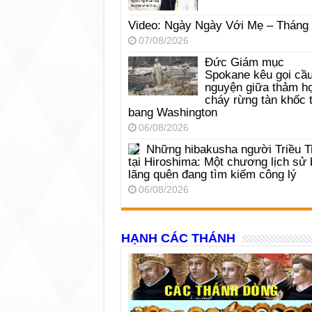
Video: Ngày Ngày Với Mẹ – Tháng
07/08/2026
Đức Giám mục
Spokane kêu gọi cầ
nguyện giữa thảm h
cháy rừng tàn khốc t
bang Washington
06/08/2026
Những hibakusha người Triều T
tại Hiroshima: Một chương lịch sử 
lãng quên đang tìm kiếm công lý
06/08/2026
HẠNH CÁC THÁNH