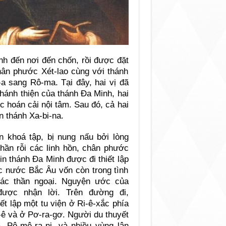
nh đến nơi đến chốn, rồi được đặt
hân phước Xét-lao cùng với thánh
a sang Rô-ma. Tại đây, hai vị đã
hánh thiện của thánh Ða Minh, hai
c hoán cải nội tâm. Sau đó, cả hai
n thánh Xa-bi-na.
 khoá tập, bị nung nấu bởi lòng
hần rỗi các linh hồn, chân phước
in thánh Ða Minh được đi thiết lập
c nước Bắc Âu vốn còn trong tình
các thần ngoại. Nguyện ước của
được nhận lời. Trên đường đi,
ết lập một tu viện ở Ri-ê-xắc phía
i-ê và ở Pơ-ra-gơ. Người du thuyết
-a, Pô-mê-ra-ni, và nhiều vùng lân