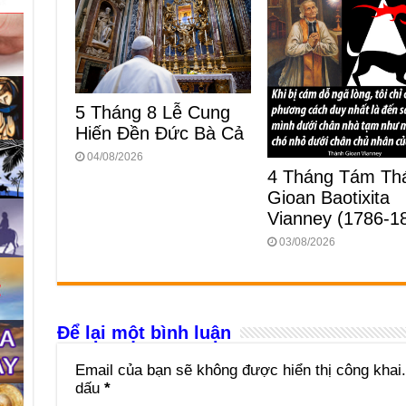
5 Tháng 8 Lễ Cung
Hiến Ðền Ðức Bà Cả
04/08/2026
4 Tháng Tám Th
Gioan Baotixita
Vianney (1786-1
03/08/2026
Để lại một bình luận
Email của bạn sẽ không được hiển thị công khai.
dấu
*