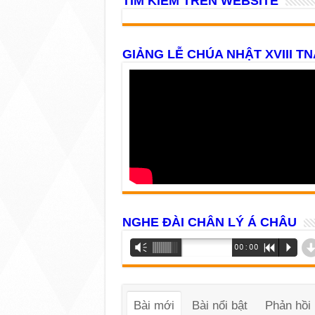
TÌM KIẾM TRÊN WEBSITE
GIẢNG LỄ CHÚA NHẬT XVIII TN
NGHE ĐÀI CHÂN LÝ Á CHÂU
Trình
Vm
00:00
R
P
phát
âm
thanh
Bài mới
Bài nổi bật
Phản hồi