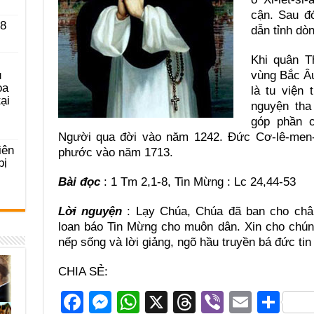
cận. Sau đ
 8
dẫn tỉnh dòn
Khi quân T
u
vùng Bắc Âu
ọa
là tu viện 
ại
nguyện tha
góp phần c
Người qua đời vào năm 1242. Ðức Cơ-lê-men-t
iên
phước vào năm 1713.
bị
Bài đọc
: 1 Tm 2,1-8, Tin Mừng : Lc 24,44-53
Lời nguyện
: Lạy Chúa, Chúa đã ban cho chân
loan báo Tin Mừng cho muôn dân. Xin cho chún
nếp sống và lời giảng, ngõ hầu truyền bá đức tin
CHIA SẺ:
F
M
W
X
T
Vi
E
S