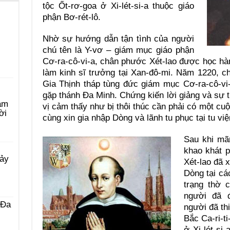
tộc Ốt-rơ-goa ở Xi-lét-si-a thuộc giáo
phận Bơ-rét-lô.
Nhờ sự hướng dẫn tận tình của người
chú tên là Y-vơ – giám mục giáo phận
Cơ-ra-cô-vi-a, chân phước Xét-lao được học hà
làm kinh sĩ trưởng tại Xan-đô-mi. Năm 1220, c
Gia Thịnh tháp tùng đức giám mục Cơ-ra-cô-vi-
gặp thánh Ða Minh. Chứng kiến lời giảng và sự t
àm
vị cảm thấy như bị thôi thúc cần phải có một cuộ
ời
cùng xin gia nhập Dòng và lãnh tu phục tại tu việ
Sau khi mãn
khao khát p
Bảy
Xét-lao đã x
Dòng tại cá
trạng thờ 
người đã 
 Ða
người đã thi
Bắc Ca-ri-t
ở Xi-lét-si