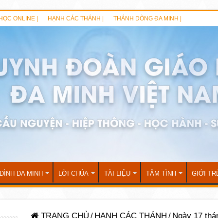
HỌC ONLINE |
HẠNH CÁC THÁNH |
THÁNH DÒNG ĐA MINH |
 ĐÌNH ĐA MINH
LỜI CHÚA
TÀI LIỆU
TÂM TÌNH
GIỚI TR
TRANG CHỦ
/
HẠNH CÁC THÁNH
/
Ngày 17 thá