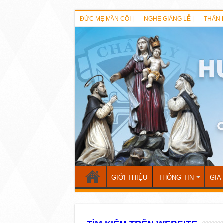
ĐỨC MẸ MÂN CÔI |
NGHE GIẢNG LỄ |
THẦN 
GIỚI THIỆU
THÔNG TIN
GIA