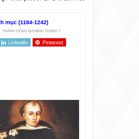
h mục (1184-1242)
H
,
THÁNH DÒNG ĐA MINH THÁNG 7
LinkedIn
Pinterest