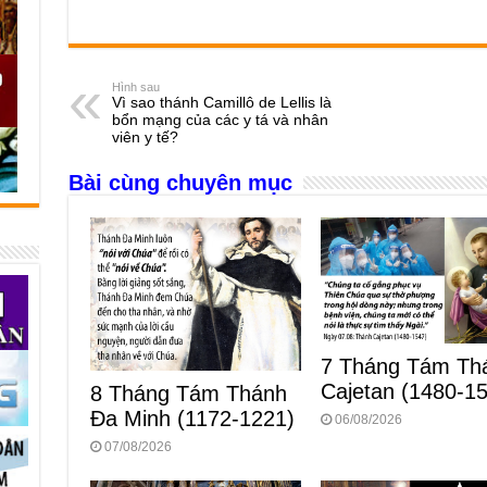
a
e
h
hr
b
m
h
c
ss
at
e
er
ail
ar
e
e
s
a
e
Hình sau
Vì sao thánh Camillô de Lellis là
b
n
A
d
bổn mạng của các y tá và nhân
viên y tế?
o
g
p
s
Bài cùng chuyên mục
o
er
p
k
7 Tháng Tám Th
Cajetan (1480-1
8 Tháng Tám Thánh
Ða Minh (1172-1221)
06/08/2026
07/08/2026