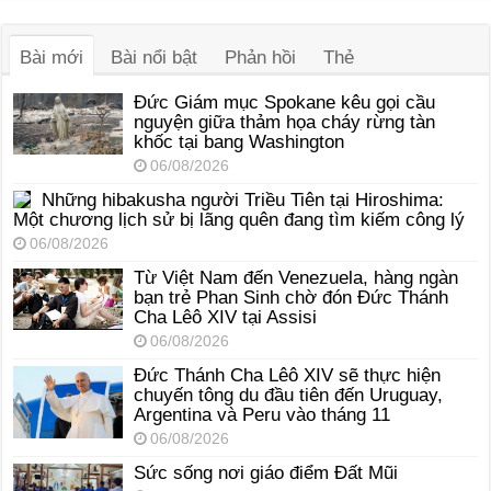
âm
thanh
Bài mới
Bài nổi bật
Phản hồi
Thẻ
Đức Giám mục Spokane kêu gọi cầu
nguyện giữa thảm họa cháy rừng tàn
khốc tại bang Washington
06/08/2026
Những hibakusha người Triều Tiên tại Hiroshima:
Một chương lịch sử bị lãng quên đang tìm kiếm công lý
06/08/2026
Từ Việt Nam đến Venezuela, hàng ngàn
bạn trẻ Phan Sinh chờ đón Đức Thánh
Cha Lêô XIV tại Assisi
06/08/2026
Đức Thánh Cha Lêô XIV sẽ thực hiện
chuyến tông du đầu tiên đến Uruguay,
Argentina và Peru vào tháng 11
06/08/2026
Sức sống nơi giáo điểm Đất Mũi