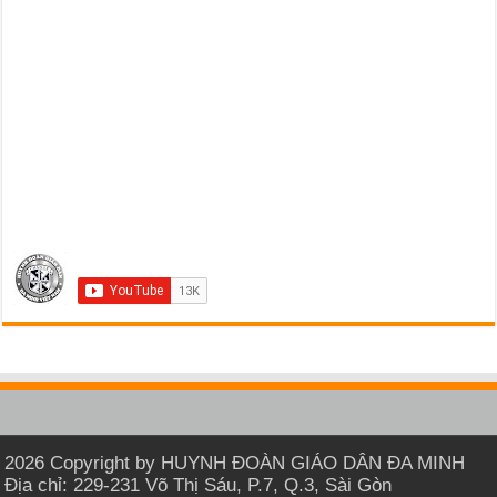
2026 Copyright by HUYNH ĐOÀN GIÁO DÂN ĐA MINH
Địa chỉ: 229-231 Võ Thị Sáu, P.7, Q.3, Sài Gòn