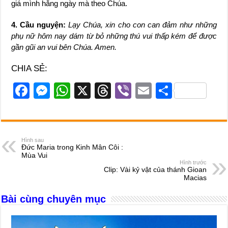
giá mình hằng ngày mà theo Chúa.
4. Cầu nguyện:
Lạy Chúa, xin cho con can đảm như những
phụ nữ hôm nay dám từ bỏ những thú vui thấp kém để được
gần gũi an vui bên Chúa. Amen.
CHIA SẺ:
F
M
W
X
T
Vi
E
S
a
e
h
hr
b
m
h
c
ss
at
e
er
ail
ar
e
e
s
a
e
Hình sau
Đức Maria trong Kinh Mân Côi :
b
n
A
d
Mùa Vui
Hình trước
o
g
p
s
Clip: Vài kỷ vật của thánh Gioan
Macias
o
er
p
Bài cùng chuyên mục
k