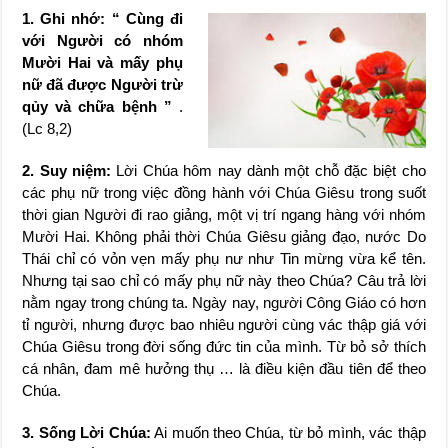
1. Ghi nhớ: “ Cùng đi
với Người có nhóm
Mười Hai và mấy phụ
nữ đã được Người trừ
qủy và chữa bệnh ”
.
(Lc 8,2)
2. Suy niệm:
Lời Chúa hôm nay dành một chỗ đặc biệt cho
các phụ nữ trong việc đồng hành với Chúa Giêsu trong suốt
thời gian Người đi rao giảng, một vị trí ngang hàng với nhóm
Mười Hai. Không phải thời Chúa Giêsu giảng đạo, nước Do
Thái chỉ có vỏn vẹn mấy phụ nư như Tin mừng vừa kể tên.
Nhưng tại sao chỉ có mấy phụ nữ này theo Chúa? Câu trả lời
nằm ngay trong chúng ta. Ngày nay, người Công Giáo có hơn
tỉ người, nhưng được bao nhiêu người cùng vác thập giá với
Chúa Giêsu trong đời sống đức tin của mình. Từ bỏ sở thích
cá nhân, đam mê hưởng thụ … là điều kiện đầu tiên để theo
Chúa.
3. Sống Lời Chúa:
Ai muốn theo Chúa, từ bỏ mình, vác thập