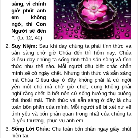
sàng, vì chính
giờ phút anh
em không
ngờ, thì Con
Người sẽ đến
”.
(Lc 12, 40)
Suy Niệm:
Sau khi dạy chúng ta phải tỉnh thức và
sẵn sàng chờ giờ Chúa đến thì hôm nay, Chúa
Giêsu dạy chúng ta sống tinh thần sẵn sàng và tỉnh
thức như thế nào. Mỗi người đều biết chắc chắn
mình sẽ có ngày chết. Nhưng tỉnh thức và sẵn sàng
mà Chúa Giêsu dạy ở đây không phải là cứ ngồi
yên một chỗ mà chờ giờ chết, cũng không phải
nghĩ rằng chết là hết nên cứ sống hưởng thụ buông
thả thoải mái. Tỉnh thức và sẵn sàng ở đây là chu
toàn bổn phận của mình. Mỗi người sẽ bị xét xử về
tình yêu và bổn phận quan trọng nhất của chúng ta
là yêu thương, phục vụ anh em.
Sống Lời Chúa:
Chu toàn bổn phận ngay giây phút
hiện tại.