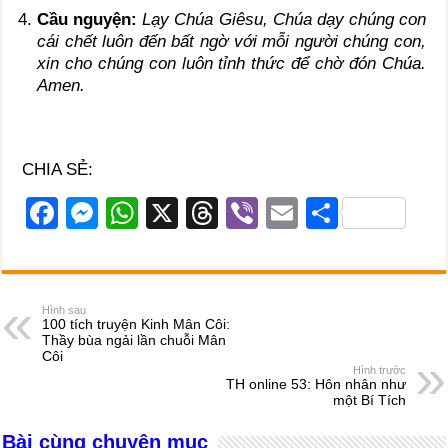
Cầu nguyện:
Lạy Chúa Giêsu, Chúa dạy chúng con
cái chết luôn đến bất ngờ với mỗi người chúng con,
xin cho chúng con luôn tỉnh thức để chờ đón Chúa.
Amen.
CHIA SẺ:
F
M
W
X
T
Vi
E
S
a
e
h
hr
b
m
h
c
ss
at
e
er
ail
ar
e
e
s
a
e
Hình sau
100 tích truyện Kinh Mân Côi:
b
n
A
d
Thầy bùa ngải lần chuỗi Mân
Côi
o
g
p
s
Hình trước
TH online 53: Hôn nhân như
o
er
p
một Bí Tích
k
Bài cùng chuyên mục