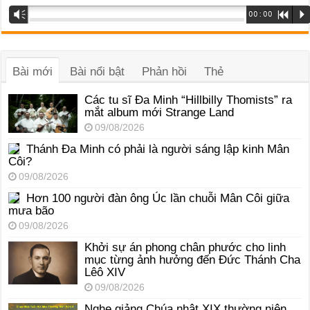
Trình
Vm
00:00
R
P
phát
âm
thanh
Bài mới
Bài nổi bật
Phản hồi
Thẻ
Các tu sĩ Đa Minh “Hillbilly Thomists” ra
mắt album mới Strange Land
09/08/2026
Thánh Đa Minh có phải là người sáng lập kinh Mân
Côi?
09/08/2026
Hơn 100 người đàn ông Úc lần chuỗi Mân Côi giữa
mưa bão
09/08/2026
Khởi sự án phong chân phước cho linh
mục từng ảnh hưởng đến Đức Thánh Cha
Lêô XIV
09/08/2026
Nghe giảng Chúa nhật XIX thường niên