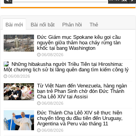
phát
âm
thanh
Bài mới
Bài nổi bật
Phản hồi
Thẻ
Đức Giám mục Spokane kêu gọi cầu
nguyện giữa thảm họa cháy rừng tàn
khốc tại bang Washington
06/08/2026
Những hibakusha người Triều Tiên tại Hiroshima:
Một chương lịch sử bị lãng quên đang tìm kiếm công lý
06/08/2026
Từ Việt Nam đến Venezuela, hàng ngàn
bạn trẻ Phan Sinh chờ đón Đức Thánh
Cha Lêô XIV tại Assisi
06/08/2026
Đức Thánh Cha Lêô XIV sẽ thực hiện
chuyến tông du đầu tiên đến Uruguay,
Argentina và Peru vào tháng 11
06/08/2026