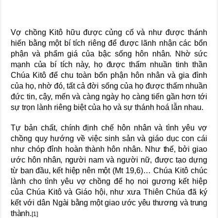
Vợ chồng Kitô hữu được củng cố và như được thánh
hiến bằng một bí tích riêng để được lãnh nhận các bổn
phận và phẩm giá của bậc sống hôn
nhân. Nhờ sức
mạnh của bí tích này, họ được thấm
nhuần tinh thần
Chúa Kitô để chu toàn bổn phận hôn nhân và gia đình
của họ, nhờ đó, tất cả đời sống của họ được thấm nhuần
đức tin, cậy, mến và càng ngày họ càng tiến gần hơn tới
sự trọn lành riêng biệt của họ và sự thánh hoá lẫn nhau.
Tự bản chất, chính định chế hôn nhân và tình yêu vợ
chồng quy hướng về việc sinh sản và giáo dục con cái
như chóp đỉnh hoàn thành hôn nhân. Như
thế, bởi giao
ước hôn nhân, người nam và người nữ, được tạo dựng
từ ban đầu, kết hiệp nên một
(Mt 19,6)… Chúa Kitô chúc
lành cho tình yêu vợ chồng để họ noi gương kết hiệp
của Chúa Kitô và Giáo hội, như xưa Thiên Chúa đã ký
kết với dân
Ngài bằng một giao ước yêu thương và trung
thành.
[1]