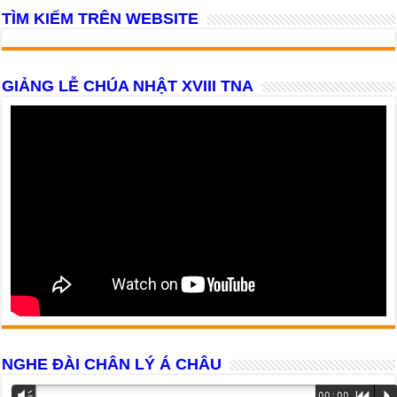
TÌM KIẾM TRÊN WEBSITE
GIẢNG LỄ CHÚA NHẬT XVIII TNA
NGHE ĐÀI CHÂN LÝ Á CHÂU
Trình
Vm
00:00
R
P