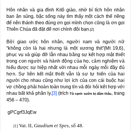
Hôn nhân và gia đình Kitô giáo, nhờ bí tích hôn nhân
ban ân sủng, bậc sống này tìm thấy một cách thế riêng
để nên thánh theo đúng ơn gọi mình chọn cũng là ơn gọi
Thiên Chúa đã đặt để nơi chính đôi bạn.
[2]
Bởi giao ước hôn nhân, người nam và người nữ
“không còn là hai nhưng là một xương thịt”(Mt 19,6),
phục vụ và giúp đỡ lẫn nhau bằng sự kết hợp mật thiết
trong con người và hành động của họ, cảm nghiệm và
hiểu được sự hiệp nhất với nhau mỗi ngày mỗi đầy đủ
hơn. Sự liên kết mật thiết vẫn là sự tự hiến của hai
người cho nhau cũng như lợi ích của con cái buộc hai
vợ chồng phải hoàn toàn trung tín và đòi hỏi kết hợp với
nhau bất khả phân ly.
[3]
(trích
, trang
Từ cạnh sườn bị đâm thâu
456 – 470).
gPCgrf3JqEw
Vat. II,
Gaudium et Spes
, số 48.
[1]