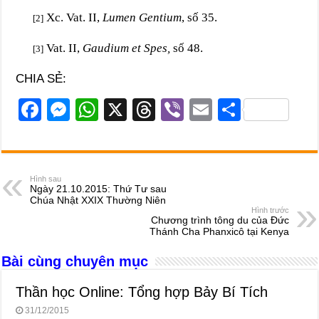
Xc. Vat. II,
Lumen Gentium
, số 35.
[2]
Vat. II,
Gaudium et Spes,
số 48.
[3]
CHIA SẺ:
F
M
W
X
T
Vi
E
S
a
e
h
hr
b
m
h
c
ss
at
e
er
ail
ar
e
e
s
a
e
Hình sau
Ngày 21.10.2015: Thứ Tư sau
b
n
A
d
Chúa Nhật XXIX Thường Niên
Hình trước
o
g
p
s
Chương trình tông du của Đức
Thánh Cha Phanxicô tại Kenya
o
er
p
Bài cùng chuyên mục
k
Thần học Online: Tổng hợp Bảy Bí Tích
31/12/2015