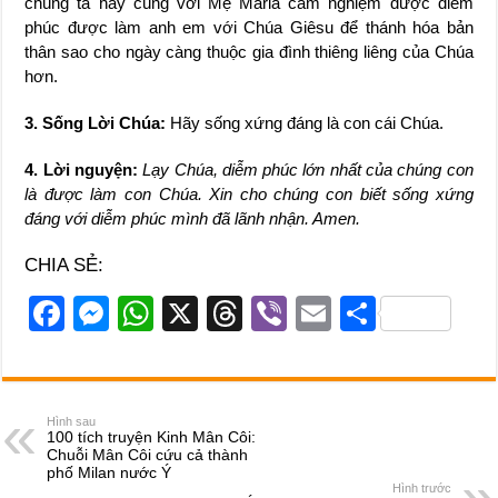
chúng ta hãy cùng với Mẹ Maria cảm nghiệm được diễm
phúc được làm anh em với Chúa Giêsu để thánh hóa bản
thân sao cho ngày càng thuộc gia đình thiêng liêng của Chúa
hơn.
3. Sống Lời Chúa:
Hãy sống xứng đáng là con cái Chúa.
4. Lời nguyện:
Lạy Chúa, diễm phúc lớn nhất của chúng con
là được làm con Chúa. Xin cho chúng con biết sống xứng
đáng với diễm phúc mình đã lãnh nhận. Amen.
CHIA SẺ:
F
M
W
X
T
Vi
E
S
a
e
h
hr
b
m
h
c
ss
at
e
er
ail
ar
e
e
s
a
e
Hình sau
100 tích truyện Kinh Mân Côi:
b
n
A
d
Chuỗi Mân Côi cứu cả thành
phố Milan nước Ý
o
g
p
s
Hình trước