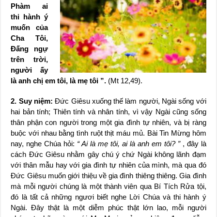
Phàm ai
thi hành ý
muốn của
Cha Tôi,
Đấng ngự
trên trời,
người ấy
là anh chị em tôi, là mẹ tôi ”.
(Mt 12,49).
2. Suy niệm:
Đức Giêsu xuống thế làm người, Ngài sống với
hai bản tính; Thiên tính và nhân tính, vì vậy Ngài cũng sống
thân phận con người trong một gia đình tự nhiên, và bị ràng
buộc với nhau bằng tình ruột thịt máu mủ. Bài Tin Mừng hôm
nay, nghe Chúa hỏi:
“ Ai là mẹ tôi, ai là anh em tôi? ”
, đây là
cách Đức Giêsu nhằm gây chú ý chứ Ngài không lãnh đạm
với thân mẫu hay với gia đình tự nhiên của mình, mà qua đó
Đức Giêsu muốn giới thiệu về gia đình thiêng thiêng. Gia đình
mà mỗi người chúng là một thành viên qua Bí Tích Rửa tội,
đó là tất cả những ngươi biết nghe Lời Chúa và thi hành ý
Ngài. Đây thật là một diễm phúc thật lớn lao, mỗi người