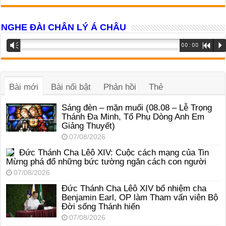
NGHE ĐÀI CHÂN LÝ Á CHÂU
Trình
Vm
00:00
R
P
phát
âm
thanh
Bài mới
Bài nổi bật
Phản hồi
Thẻ
Sáng đèn – mặn muối (08.08 – Lễ Trọng
Thánh Đa Minh, Tổ Phụ Dòng Anh Em
Giảng Thuyết)
07/08/2026
Đức Thánh Cha Lêô XIV: Cuộc cách mạng của Tin
Mừng phá đổ những bức tường ngăn cách con người
07/08/2026
Đức Thánh Cha Lêô XIV bổ nhiệm cha
Benjamin Earl, OP làm Tham vấn viên Bộ
Đời sống Thánh hiến
07/08/2026