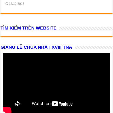
18/12/2015
TÌM KIẾM TRÊN WEBSITE
GIẢNG LỄ CHÚA NHẬT XVIII TNA