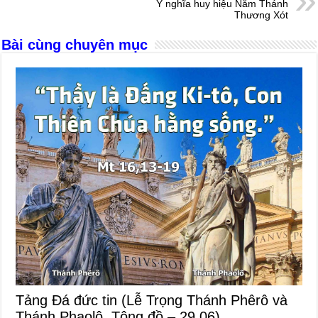
Ý nghĩa huy hiệu Năm Thánh
o
er
p
Thương Xót
k
Bài cùng chuyên mục
Tảng Đá đức tin (Lễ Trọng Thánh Phêrô và
Thánh Phaolô, Tông đồ – 29.06)