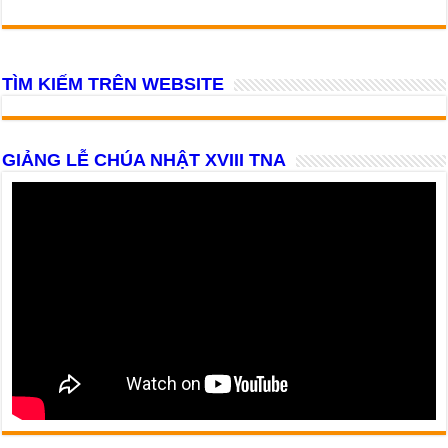
TÌM KIẾM TRÊN WEBSITE
GIẢNG LỄ CHÚA NHẬT XVIII TNA