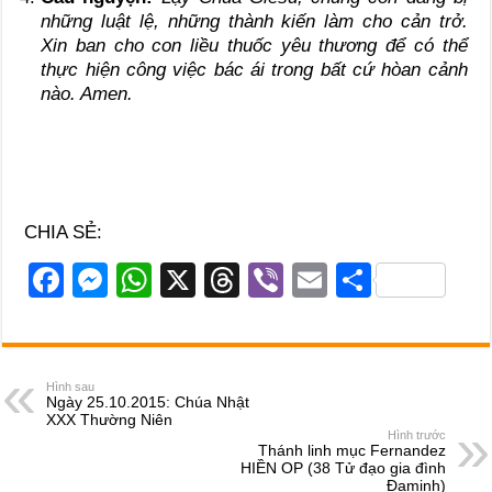
những luật lệ, những thành kiến làm cho cản trở.
Xin ban cho con liều thuốc yêu thương để có thể
thực hiện công việc bác ái trong bất cứ hòan cảnh
nào. Amen.
CHIA SẺ:
F
M
W
X
T
Vi
E
S
a
e
h
hr
b
m
h
c
ss
at
e
er
ail
ar
e
e
s
a
e
Hình sau
Ngày 25.10.2015: Chúa Nhật
b
n
A
d
XXX Thường Niên
Hình trước
o
g
p
s
Thánh linh mục Fernandez
HIỀN OP (38 Tử đạo gia đình
o
er
p
Đaminh)