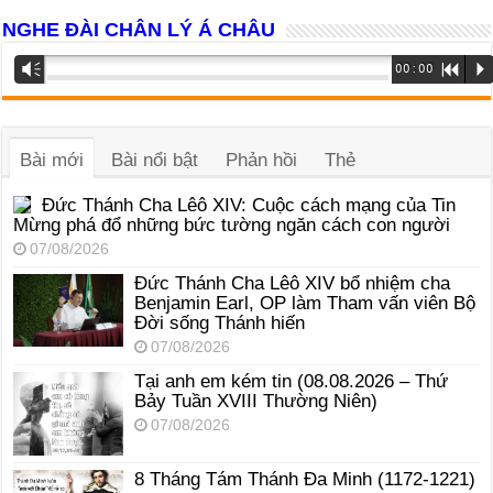
NGHE ĐÀI CHÂN LÝ Á CHÂU
Trình
Vm
00:00
R
P
phát
âm
thanh
Bài mới
Bài nổi bật
Phản hồi
Thẻ
Đức Thánh Cha Lêô XIV: Cuộc cách mạng của Tin
Mừng phá đổ những bức tường ngăn cách con người
07/08/2026
Đức Thánh Cha Lêô XIV bổ nhiệm cha
Benjamin Earl, OP làm Tham vấn viên Bộ
Đời sống Thánh hiến
07/08/2026
Tại anh em kém tin (08.08.2026 – Thứ
Bảy Tuần XVIII Thường Niên)
07/08/2026
8 Tháng Tám Thánh Ða Minh (1172-1221)