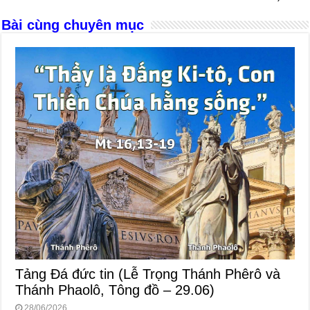
k
Bài cùng chuyên mục
Tảng Đá đức tin (Lễ Trọng Thánh Phêrô và
Thánh Phaolô, Tông đồ – 29.06)
28/06/2026