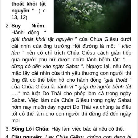
thoát khỏi tật
nguyền ”.
(Lc
13, 12)
Suy Niệm:
Hành động
“
giải thoát khỏi tật nguyền ”
của Chúa Giêsu dưới
cái nhìn của ông trưởng Hội đường là một
“ việc
làm ”
nên có chỉ trích Chúa Giêsu cách gián tiếp
qua người phụ nữ được chữa lành bệnh tật:
“….
đừng có đến vào ngày Sabat ”.
Ngược lại, nếu ông
mặc lấy cái nhìn của tình yêu thương con người thì
ông đã có thể biện hộ cho hành động
”giải thoát ”
của Chúa Giêsu là hành vi
“ giúp đỡ người bệnh tật
….”
mà luật Do Thái cho phép làm cả trong ngày
Sabat. Việc làm của Chúa Giêsu trong ngày Sabat
hôm nay muốn dạy người Do Thái và chúng ta điều
tốt có thể làm cho con người thì đừng để đến ngày
mai
Sống Lời Chúa:
Hãy làm việc bác ái nếu có thể.
Cầu nguyện:
Lạy Chúa Giêsu, chúng con đang bị